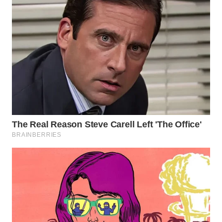
WN
TAPANULI
SELATAN
WN
TANJUNG
LESUNG
WN
KARO
WN
SIMALUNGUN
WN
LABUHANBATU
WN