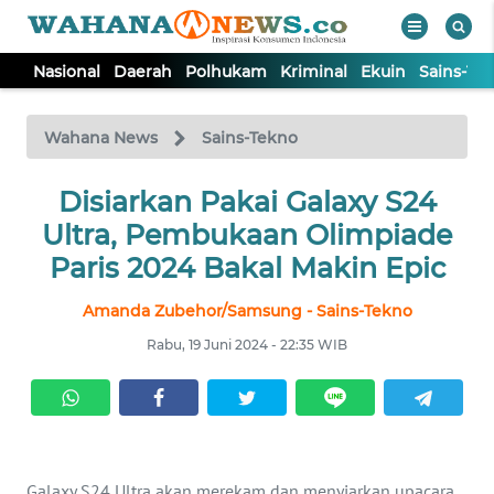
Nasional
Daerah
Polhukam
Kriminal
Ekuin
Sains-Te
WAHANA
Tutup
TV
Wahana News
Sains-Tekno
NASIONAL
Disiarkan Pakai Galaxy S24
Ultra, Pembukaan Olimpiade
DAERAH
Paris 2024 Bakal Makin Epic
Amanda Zubehor/Samsung - Sains-Tekno
POLHUKAM
Rabu, 19 Juni 2024 - 22:35 WIB
KRIMINAL
EKUIN
Galaxy S24 Ultra akan merekam dan menyiarkan upacara