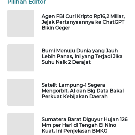
Pilihan Editor
WAHANA
DESA
Agen FBI Curi Kripto Rp16,2 Miliar,
WISATA
Jejak Pertanyaannya ke ChatGPT
Bikin Geger
LAPAK
WAHANA
Bumi Menuju Dunia yang Jauh
Lebih Panas, Ini yang Terjadi Jika
Wahana
Suhu Naik 2 Derajat
Network
KONSUMEN
LISTRIK
Satelit Lampung-1 Segera
Mengorbit, AI dan Big Data Bakal
Perkuat Kebijakan Daerah
MASYARAKAT
KELISTRIKAN
Sumatera Barat Diguyur Hujan 126
WALINKI
Mm per Hari di Tengah El Nino
ID
Kuat, Ini Penjelasan BMKG