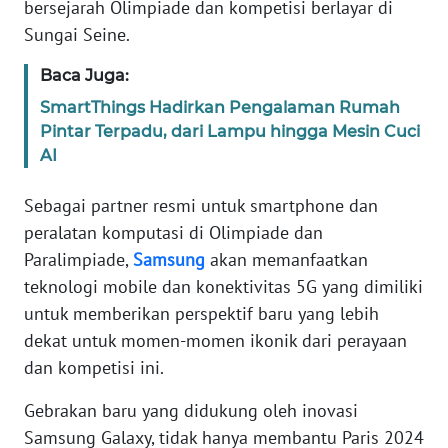
bersejarah Olimpiade dan kompetisi berlayar di
Informasi
Sungai Seine.
INDEKS
BERITA
Baca Juga:
SmartThings Hadirkan Pengalaman Rumah
KONTAK
Pintar Terpadu, dari Lampu hingga Mesin Cuci
KAMI
AI
INFO
Sebagai partner resmi untuk smartphone dan
IKLAN
peralatan komputasi di Olimpiade dan
Paralimpiade,
Samsung
akan memanfaatkan
TENTANG
teknologi mobile dan konektivitas 5G yang dimiliki
KAMI
untuk memberikan perspektif baru yang lebih
dekat untuk momen-momen ikonik dari perayaan
PEDOMAN
dan kompetisi ini.
MEDIA
SIBER
Gebrakan baru yang didukung oleh inovasi
Samsung Galaxy, tidak hanya membantu Paris 2024
REDAKSI