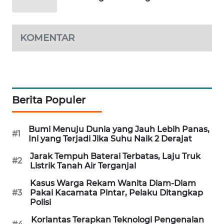
PORTAL
KONSUMEN
KOMENTAR
FORWAMKI
ALPERKLINAS
Berita Populer
FORJASIDA
TAMBANG
Bumi Menuju Dunia yang Jauh Lebih Panas,
#1
NEWS
Ini yang Terjadi Jika Suhu Naik 2 Derajat
Jarak Tempuh Baterai Terbatas, Laju Truk
#2
SITUNGIR
Listrik Tanah Air Terganjal
NEWS
Kasus Warga Rekam Wanita Diam-Diam
#3
Pakai Kacamata Pintar, Pelaku Ditangkap
SIDIKALANG
Polisi
NEWS
Korlantas Terapkan Teknologi Pengenalan