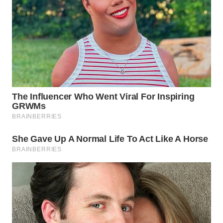
WN
INDRAMAYU
WN
KUNINGAN
WN
MAJALENGKA
WN
SUBANG
WN
SUKABUMI
WN
PURWAKARTA