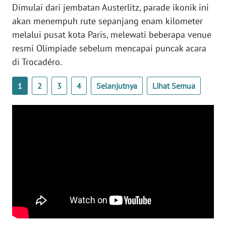
Dimulai dari jembatan Austerlitz, parade ikonik ini
WN
akan menempuh rute sepanjang enam kilometer
SERAMBI
melalui pusat kota Paris, melewati beberapa venue
resmi Olimpiade sebelum mencapai puncak acara
WN
di Trocadéro.
JAMBI
1
2
3
4
Selanjutnya
Lihat Semua
WN
SULTRA
WN
NTB
WN
SULTENG
WN
SULBAR