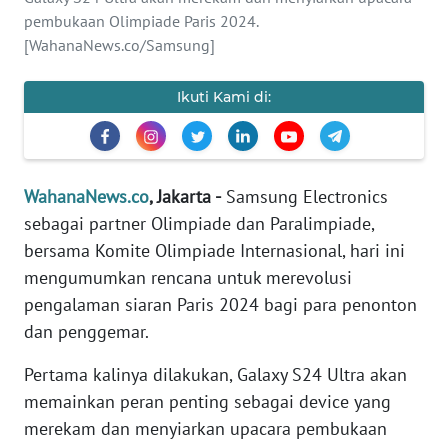
SAINS-TEKNO
pembukaan Olimpiade Paris 2024.
[WahanaNews.co/Samsung]
KESEHATAN
Ikuti Kami di:
INTERNASIONAL
SERBA-SERBI
WahanaNews.co
, Jakarta -
Samsung Electronics
sebagai partner Olimpiade dan Paralimpiade,
PENDIDIKAN
bersama Komite Olimpiade Internasional, hari ini
mengumumkan rencana untuk merevolusi
OLAHRAGA
pengalaman siaran Paris 2024 bagi para penonton
dan penggemar.
OPINI
Pertama kalinya dilakukan, Galaxy S24 Ultra akan
memainkan peran penting sebagai device yang
EDITORIAL
merekam dan menyiarkan upacara pembukaan