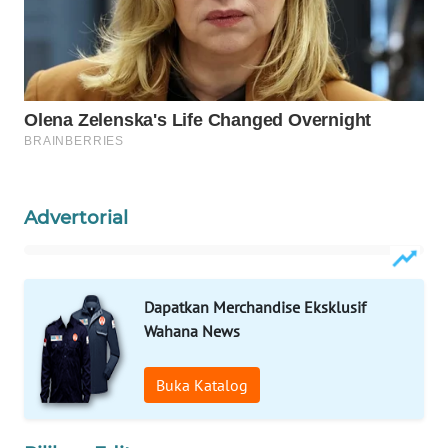
WAHANA
SPORT
WAHANA
UMKM
WAHANA
SELEB
Advertorial
WAHANA
PERSONA
Dapatkan Merchandise Eksklusif
WAHANA
Wahana News
OTOMOTIF
Buka Katalog
WAHANA
HEALTH