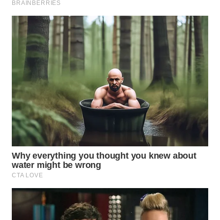
Wahana
Media
Group
WAHANA
NEWS
WAHANA
TANI
WAHANA
ADVOKAT
WAHANA
INFRASTRUKTUR
WAHANA
KONSUMEN