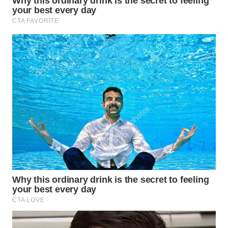
WN
MALUKU
WN
MALUT
WN
DAIRI
WN
DANAU
TOBA
WN
NIAS
WN
LANGKAT