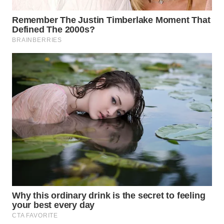
WN
BOGOR
WN
DEPOK
WN
TAPANULI
UTARA
WN
SAMOSIR
WN
PADANG
LAWAS