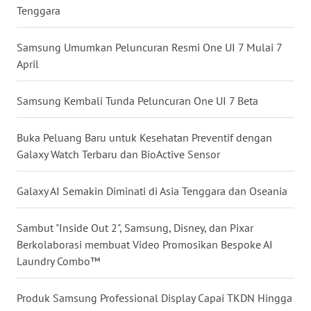
Tenggara
WN
NUSANTARA
Samsung Umumkan Peluncuran Resmi One UI 7 Mulai 7
April
WN
JOGJA
Samsung Kembali Tunda Peluncuran One UI 7 Beta
WN
JATIM
Buka Peluang Baru untuk Kesehatan Preventif dengan
Galaxy Watch Terbaru dan BioActive Sensor
WN
BALI
Galaxy AI Semakin Diminati di Asia Tenggara dan Oseania
WN
Sambut "Inside Out 2", Samsung, Disney, dan Pixar
KALBAR
Berkolaborasi membuat Video Promosikan Bespoke AI
Laundry Combo™
WN
KALTENG
Produk Samsung Professional Display Capai TKDN Hingga