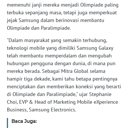
memenuhi janji mereka menjadi Olimpiade paling
terbuka sepanjang masa, tetapi juga memperkuat
KARIR
jejak Samsung dalam berinovasi membantu
Olimpiade dan Paralimpiade.
DISCLAIMER
"Dalam masyarakat yang semakin terhubung,
Wahana
teknologi mobile yang dimiliki Samsung Galaxy
News
Regional
telah membantu memperdalam dan mengubah
hubungan pengguna dengan dunia, di mana pun
WN
mereka berada. Sebagai Mitra Global selama
SUMUT
hampir tiga dekade, kami tahu betapa pentingnya
menciptakan dan memberikan koneksi yang berarti
WN
di Olimpiade dan Paralimpiade," ujar Stephanie
JAKARTA
Choi, EVP & Head of Marketing Mobile eXperience
Business, Samsung Electronics.
WN
JABAR
Baca Juga: