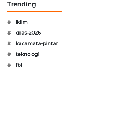
Trending
KARING
NEWS
#
iklim
JURNAL
#
giias-2026
MARITIM
#
kacamata-pintar
HUMBANG
#
teknologi
NEWS
#
fbi
GARONGGANG
NEWS
FISUELRI
ID
ENERGI
NEWS