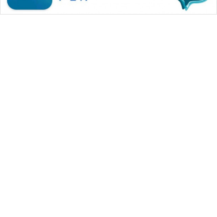
WAHANA MEDIA GROUP
|
|
|
WAHANA NEWS co
WAHANA TANI
WAHANA ADVOKAT
|
|
WAHANA INFRASTRUKTUR
WAHANA KONSUMEN
|
|
|
WAHANA LISTRIK
WAHANA TRAVEL
WAHANA TV
|
|
|
WAHANANEWS id
WAHANANEWS CO ID
WAHANANEWS NET
|
|
|
WAHANA SPORT ID
Wahana UMKM
Wahana Seleb
|
|
|
Wahana Persona
Wahana Otomotif
Wahana Health
|
Wahana Desa Wisata
Lapak Wahana