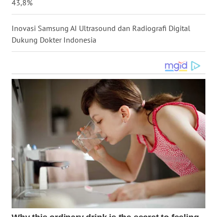
43,8%
WN
KALTARA
Inovasi Samsung AI Ultrasound dan Radiografi Digital
Dukung Dokter Indonesia
WN
KALSEL
WN
KALTIM
WN
SULSEL
WN
GORONTALO
WN
SULUT