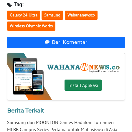
Tag:
WN
BABEL
Galaxy 24 Ultra
Samsung
Wahananewsco
Wireless Olympic Works
WN
SUMBAR
Beri Komentar
WN
SUMSEL
WN
BENGKULU
Install Aplikasi
WN
LAMPUNG
Berita Terkait
WN
Samsung dan MOONTON Games Hadirkan Turnamen
JATENG
MLBB Campus Series Pertama untuk Mahasiswa di Asia