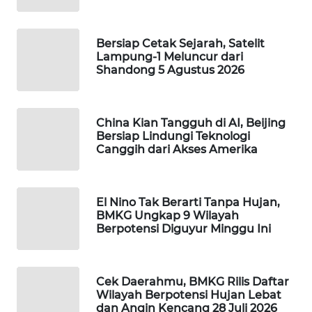
MAWAKA
ID
Bersiap Cetak Sejarah, Satelit
Lampung-1 Meluncur dari
Shandong 5 Agustus 2026
MARTABAT
NET
China Kian Tangguh di AI, Beijing
PLN
Bersiap Lindungi Teknologi
WATCH
Canggih dari Akses Amerika
MKLI
El Nino Tak Berarti Tanpa Hujan,
LPKKI
BMKG Ungkap 9 Wilayah
Berpotensi Diguyur Minggu Ini
LKKI
Cek Daerahmu, BMKG Rilis Daftar
KOPEKLIN
Wilayah Berpotensi Hujan Lebat
dan Angin Kencang 28 Juli 2026