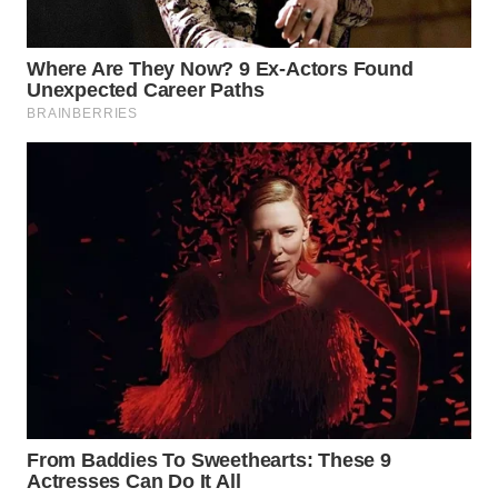
WN
NATUNA
WN
BINTAN
WN
MANDALIKA
WN
LIKUPANG
WN
LABUANBAJO
WN
BORNEO