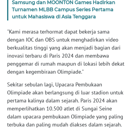
Samsung dan MOONTON Games Hadirkan
WN
Turnamen MLBB Campus Series Pertama
BANTEN
untuk Mahasiswa di Asia Tenggara
WN
"Kami merasa terhormat dapat bekerja sama
NTT
dengan IOC dan OBS untuk menghadirkan video
berkualitas tinggi yang akan menjadi bagian dari
WN
KEPRI
inovasi terbaru di Paris 2024 dan membawa
penggemar di rumah maupun di lokasi lebih dekat
WN
dengan kegembiraan Olimpiade."
PAPUA
Sekitar sebulan lagi, Upacara Pembukaan
Olimpiade akan berlangsung di luar stadion untuk
WN
PAPUA
pertama kalinya dalam sejarah. Paris 2024 akan
BARAT
memperlihatkan 10.500 atlet di Sungai Seine
dalam upacara pembukaan Olimpiade yang paling
WN
terbuka dan paling mudah diakses dalam sejarah.
RIAU