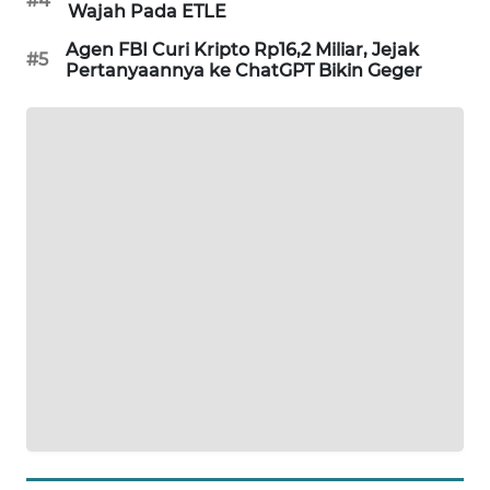
#4
Wajah Pada ETLE
SIBARAGAS
Agen FBI Curi Kripto Rp16,2 Miliar, Jejak
NEWS
#5
Pertanyaannya ke ChatGPT Bikin Geger
METRO
SIANTAR
NEWS
METRO
MEDAN
NEWS
METRO
JAKARTA
NEWS
KRT
NEWS