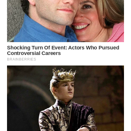
WN
PRIANGAN
TIMUR
WN
SEMARANG
WN
SOLO
WN
BOROBUDUR
WN
MADURA
WN
SURABAYA