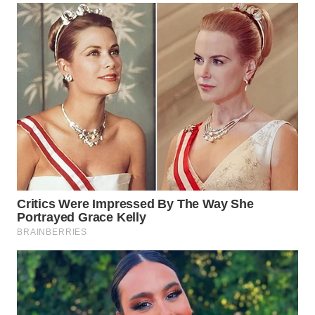
WN
SUMEDANG
WN
CIANJUR
WN
KEPULAUAN
SERIBU
WN
TANGERANG
WN
BINJAI
WN
CIREBON