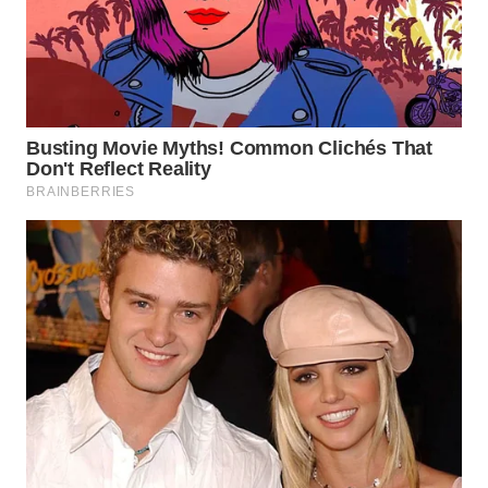
TAPANULI
TENGAH
WN DELI
SERDANG
WN
TEBING
TINGGI
WN
PAKPAK
WN
KARAWANG
WN
BEKASI