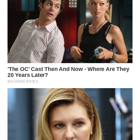
WAHANA
LISTRIK
WAHANA
TRAVEL
WAHANA
TV
WAHANANEWS
ID
WAHANANEWS
CO ID
WAHANANEWS
NET