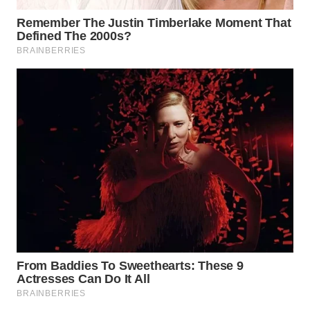
WN
TAPANULI
SELATAN
WN
TANJUNG
LESUNG
WN
KARO
WN
SIMALUNGUN
WN
LABUHANBATU
WN