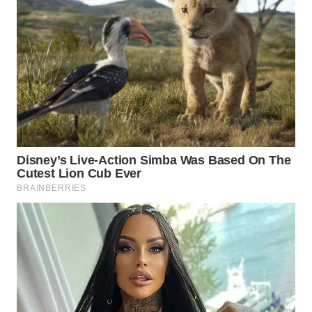
WN
PRIANGAN
TIMUR
WN
SEMARANG
WN
SOLO
WN
BOROBUDUR
WN
MADURA
WN
SURABAYA