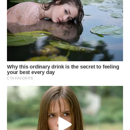
WN
KALTARA
WN
KALSEL
WN
KALTIM
WN
SULSEL
WN
GORONTALO
WN
SULUT