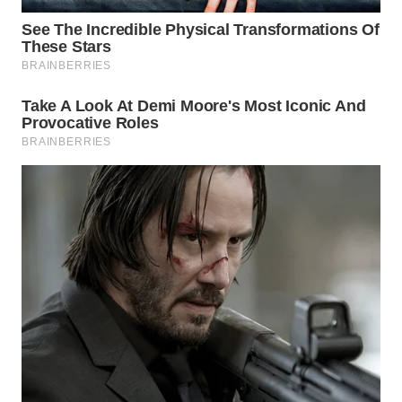
Wahana
Media
Group
WAHANA
NEWS
WAHANA
TANI
WAHANA
ADVOKAT
WAHANA
INFRASTRUKTUR
WAHANA
KONSUMEN