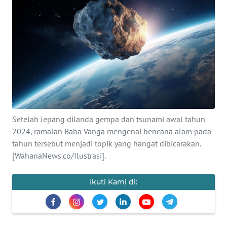
SAINS-TEKNO
KESEHATAN
INTERNASIONAL
SERBA-SERBI
PENDIDIKAN
Setelah Jepang dilanda gempa dan tsunami awal tahun
2024, ramalan Baba Vanga mengenai bencana alam pada
tahun tersebut menjadi topik yang hangat dibicarakan.
OLAHRAGA
[WahanaNews.co/Ilustrasi].
OPINI
Ikuti Kami di:
EDITORIAL