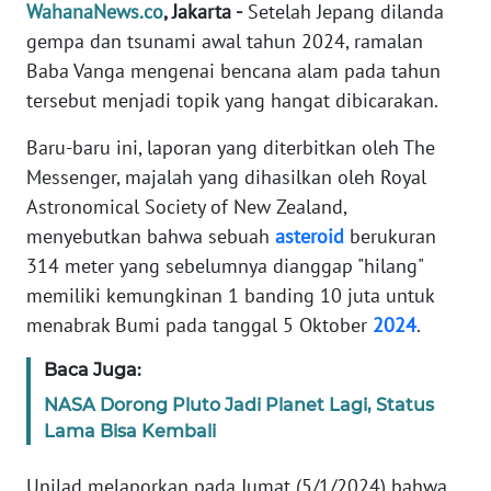
Informasi
WahanaNews.co
, Jakarta -
Setelah Jepang dilanda
gempa dan tsunami awal tahun 2024, ramalan
INDEKS
Baba Vanga mengenai bencana alam pada tahun
BERITA
tersebut menjadi topik yang hangat dibicarakan.
KONTAK
Baru-baru ini, laporan yang diterbitkan oleh The
KAMI
Messenger, majalah yang dihasilkan oleh Royal
Astronomical Society of New Zealand,
INFO
menyebutkan bahwa sebuah
asteroid
berukuran
IKLAN
314 meter yang sebelumnya dianggap "hilang"
memiliki kemungkinan 1 banding 10 juta untuk
TENTANG
menabrak Bumi pada tanggal 5 Oktober
2024
.
KAMI
Baca Juga:
PEDOMAN
MEDIA
NASA Dorong Pluto Jadi Planet Lagi, Status
SIBER
Lama Bisa Kembali
Unilad melaporkan pada Jumat (5/1/2024) bahwa
REDAKSI