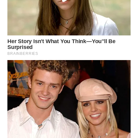
WN
MALUKU
WN
MALUT
WN
DAIRI
WN
DANAU
TOBA
WN
NIAS
WN
LANGKAT