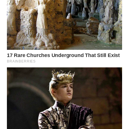
WN
BOGOR
WN
DEPOK
WN
TAPANULI
UTARA
WN
SAMOSIR
WN
PADANG
LAWAS