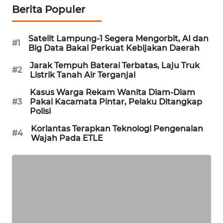
Berita Populer
PORTAL
KONSUMEN
Satelit Lampung-1 Segera Mengorbit, AI dan
#1
FORWAMKI
Big Data Bakal Perkuat Kebijakan Daerah
Jarak Tempuh Baterai Terbatas, Laju Truk
#2
ALPERKLINAS
Listrik Tanah Air Terganjal
Kasus Warga Rekam Wanita Diam-Diam
FORJASIDA
#3
Pakai Kacamata Pintar, Pelaku Ditangkap
Polisi
TAMBANG
Korlantas Terapkan Teknologi Pengenalan
#4
NEWS
Wajah Pada ETLE
SITUNGIR
NEWS
SIDIKALANG
NEWS