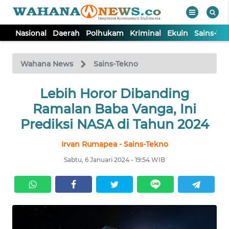
Nasional
Daerah
Polhukam
Kriminal
Ekuin
Sains-Te
WAHANA
Tutup
TV
Wahana News
Sains-Tekno
NASIONAL
Lebih Horor Dibanding
Ramalan Baba Vanga, Ini
DAERAH
Prediksi NASA di Tahun 2024
Irvan Rumapea - Sains-Tekno
POLHUKAM
Sabtu, 6 Januari 2024 - 19:54 WIB
KRIMINAL
EKUIN