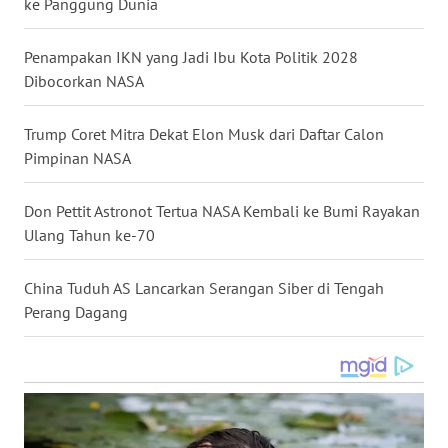
ke Panggung Dunia
WN
NUSANTARA
Penampakan IKN yang Jadi Ibu Kota Politik 2028
Dibocorkan NASA
WN
JOGJA
Trump Coret Mitra Dekat Elon Musk dari Daftar Calon
Pimpinan NASA
WN
JATIM
Don Pettit Astronot Tertua NASA Kembali ke Bumi Rayakan
Ulang Tahun ke-70
WN
BALI
China Tuduh AS Lancarkan Serangan Siber di Tengah
Perang Dagang
WN
KALBAR
WN
KALTENG