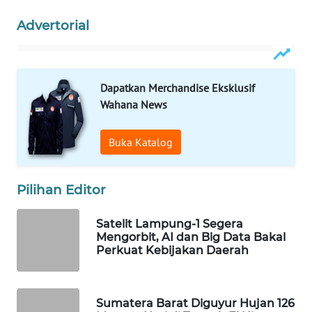
WAHANA
Advertorial
SPORT
WAHANA
UMKM
Dapatkan Merchandise Eksklusif
Wahana News
WAHANA
SELEB
Buka Katalog
WAHANA
PERSONA
Pilihan Editor
WAHANA
Satelit Lampung-1 Segera
Mengorbit, AI dan Big Data Bakal
OTOMOTIF
Perkuat Kebijakan Daerah
WAHANA
HEALTH
Sumatera Barat Diguyur Hujan 126