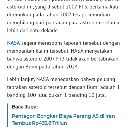
asteroid ini, yang disebut 2007 FT3, pertama kali
ditemukan pada tahun 2007 tetapi kemudian
KARIR
menghilang dari pantauan para astronom selama
DISCLAIMER
lebih dari satu dekade.
NASA
segera merespons laporan tersebut dengan
Wahana
News
membantah klaim tersebut. NASA menyatakan
Regional
bahwa asteroid 2007 FT3 tidak akan bertabrakan
dengan Bumi pada tahun 2024.
WN
SUMUT
Lebih lanjut, NASA menegaskan bahwa peluang
tabrakan asteroid tersebut dengan Bumi adalah 1
WN
banding 100 juta, bukan 1 banding 10 juta.
JAKARTA
Baca Juga:
WN
Pentagon Bongkar Biaya Perang AS di Iran
JABAR
Tembus Rp433,8 Triliun