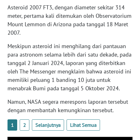
WN
Asteroid 2007 FT3, dengan diameter sekitar 314
BANTEN
meter, pertama kali ditemukan oleh Observatorium
Mount Lemmon di Arizona pada tanggal 18 Maret
WN
2007.
NTT
Meskipun asteroid ini menghilang dari pantauan
WN
para astronom selama lebih dari satu dekade, pada
KEPRI
tanggal 2 Januari 2024, laporan yang diterbitkan
oleh The Messenger mengklaim bahwa asteroid ini
WN
memiliki peluang 1 banding 10 juta untuk
PAPUA
menabrak Bumi pada tanggal 5 Oktober 2024.
WN
Namun, NASA segera merespons laporan tersebut
PAPUA
dengan membantah kemungkinan tersebut.
BARAT
1
2
Selanjutnya
Lihat Semua
WN
RIAU