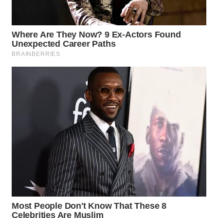
WN
SUMEDANG
WN
CIANJUR
WN
KEPULAUAN
SERIBU
WN
TANGERANG
WN
BINJAI
WN
CIREBON