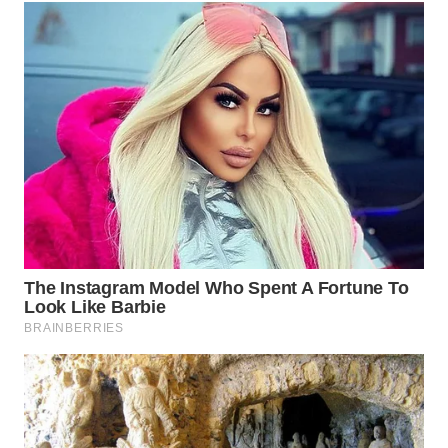
TAPANULI
TENGAH
WN DELI
SERDANG
WN
TEBING
TINGGI
WN
PAKPAK
WN
KARAWANG
WN
BEKASI