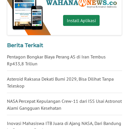
WN
BABEL
Install Aplikasi
WN
SUMBAR
Berita Terkait
WN
Pentagon Bongkar Biaya Perang AS di Iran Tembus
SUMSEL
Rp433,8 Triliun
WN
BENGKULU
Asteroid Raksasa Dekati Bumi 2029, Bisa Dilihat Tanpa
Teleskop
WN
LAMPUNG
NASA Percepat Kepulangan Crew-11 dari ISS Usai Astronot
Alami Gangguan Kesehatan
WN
JATENG
Inovasi Mahasiswa ITB Juara di Ajang NASA, Dari Bandung