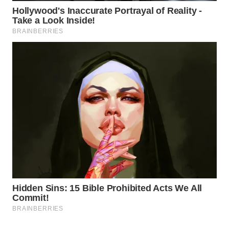
WAHANA
LISTRIK
WAHANA
TRAVEL
WAHANA
TV
WAHANANEWS
ID
WAHANANEWS
CO ID
WAHANANEWS
NET