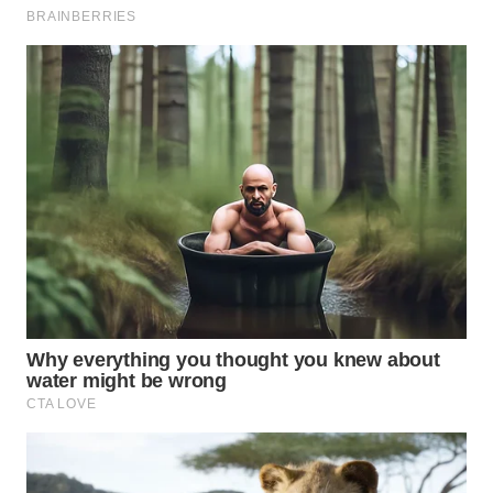
WN
INDRAMAYU
WN
KUNINGAN
WN
MAJALENGKA
WN
SUBANG
WN
SUKABUMI
WN
PURWAKARTA