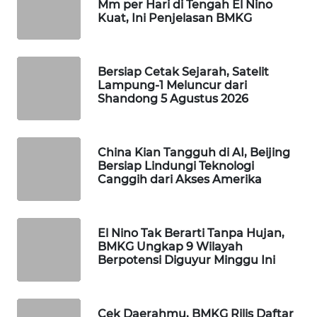
Mm per Hari di Tengah El Nino
WAHANA
Kuat, Ini Penjelasan BMKG
DESA
WISATA
Bersiap Cetak Sejarah, Satelit
LAPAK
Lampung-1 Meluncur dari
WAHANA
Shandong 5 Agustus 2026
Wahana
Network
China Kian Tangguh di AI, Beijing
Bersiap Lindungi Teknologi
Canggih dari Akses Amerika
KONSUMEN
LISTRIK
El Nino Tak Berarti Tanpa Hujan,
MASYARAKAT
BMKG Ungkap 9 Wilayah
KELISTRIKAN
Berpotensi Diguyur Minggu Ini
WALINKI
ID
Cek Daerahmu, BMKG Rilis Daftar