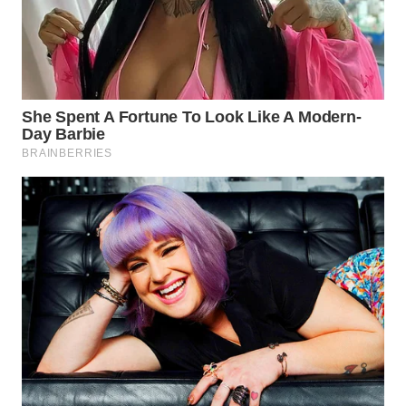
WN
NATUNA
WN
BINTAN
WN
MANDALIKA
WN
LIKUPANG
WN
LABUANBAJO
WN
BORNEO