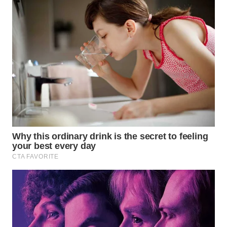
WN
SUMEDANG
WN
CIANJUR
WN
KEPULAUAN
SERIBU
WN
TANGERANG
WN
BINJAI
WN
CIREBON