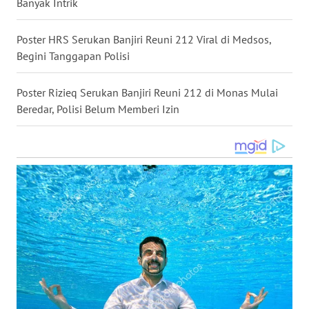
Banyak Intrik
WN
NUSANTARA
Poster HRS Serukan Banjiri Reuni 212 Viral di Medsos,
Begini Tanggapan Polisi
WN
JOGJA
Poster Rizieq Serukan Banjiri Reuni 212 di Monas Mulai
Beredar, Polisi Belum Memberi Izin
WN
JATIM
WN
BALI
WN
KALBAR
WN
KALTENG