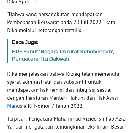
Rika Aprianti.
Informasi
"Bahwa yang bersangkutan mendapatkan
INDEKS
Pembebasan Bersyarat pada 20 Juli 2022," kata
BERITA
Rika melalui keterangan tertulis.
KONTAK
Baca Juga:
KAMI
HRS Sebut ‘Negara Darurat Kebohongan’,
Pengacara: Itu Dakwah
INFO
IKLAN
Rika menjelaskan bahwa Rizieq telah memenuhi
syarat administratif dan substantif untuk
TENTANG
KAMI
mendapatkan hak remisi dan integrasi sesuai
dengan Peraturan Menteri Hukum dan Hak Asasi
PEDOMAN
Ma
nusia RI Nomor 7 Tahun 2022.
MEDIA
SIBER
Terpisah, Pengacara Muhammad Rizieq Shihab Aziz
Yanuar mengatakan kemungkinan eks Imam Besar
REDAKSI