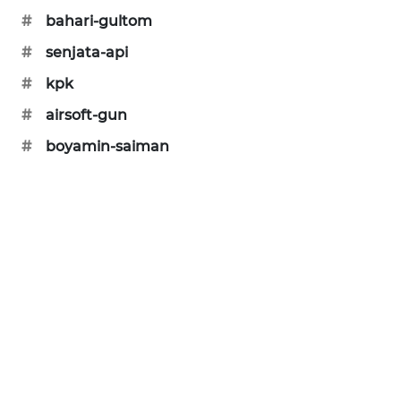
KARING
#
bahari-gultom
NEWS
#
senjata-api
JURNAL
#
kpk
MARITIM
#
airsoft-gun
HUMBANG
#
boyamin-saiman
NEWS
GARONGGANG
NEWS
FISUELRI
ID
ENERGI
NEWS