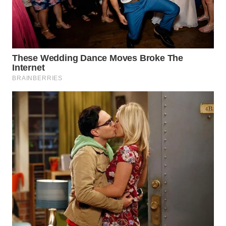
TAPANULI
TENGAH
WN DELI
SERDANG
WN
TEBING
TINGGI
WN
PAKPAK
WN
KARAWANG
WN
BEKASI