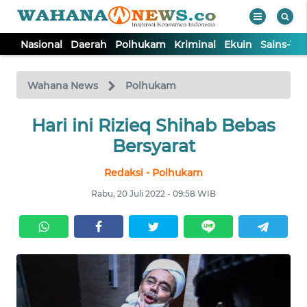
Nasional
Daerah
Polhukam
Kriminal
Ekuin
Sains-Te
WAHANA
Tutup
TV
Wahana News
Polhukam
NASIONAL
Hari ini Rizieq Shihab Bebas
Bersyarat
DAERAH
Redaksi - Polhukam
Rabu, 20 Juli 2022 - 09:58 WIB
POLHUKAM
KRIMINAL
EKUIN