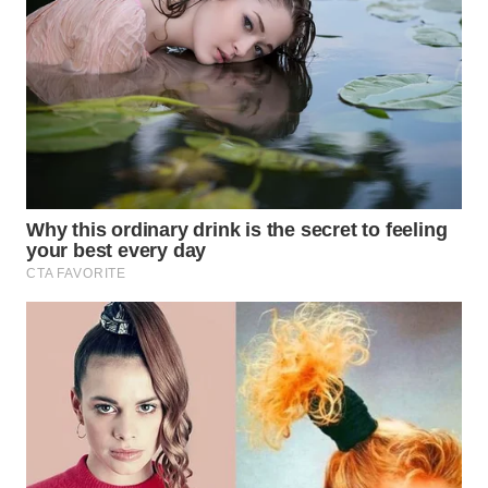
Wahana
Media
Group
WAHANA
NEWS
WAHANA
TANI
WAHANA
ADVOKAT
WAHANA
INFRASTRUKTUR
WAHANA
KONSUMEN