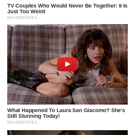
WN
BOGOR
WN
DEPOK
WN
TAPANULI
UTARA
WN
SAMOSIR
WN
PADANG
LAWAS