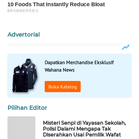
WAHANA
SPORT
WAHANA
Advertorial
UMKM
WAHANA
SELEB
Dapatkan Merchandise Eksklusif
Wahana News
WAHANA
PERSONA
Buka Katalog
WAHANA
OTOMOTIF
Pilihan Editor
WAHANA
Misteri Senpi di Yayasan Sekolah,
Polisi Dalami Mengapa Tak
HEALTH
Diserahkan Usai Pemilik Wafat