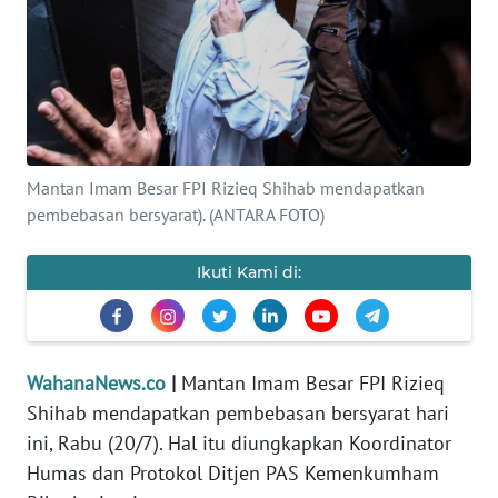
SAINS-TEKNO
KESEHATAN
INTERNASIONAL
Mantan Imam Besar FPI Rizieq Shihab mendapatkan
SERBA-SERBI
pembebasan bersyarat). (ANTARA FOTO)
PENDIDIKAN
Ikuti Kami di:
OLAHRAGA
WahanaNews.co
|
Mantan Imam Besar FPI Rizieq
OPINI
Shihab mendapatkan pembebasan bersyarat hari
ini, Rabu (20/7). Hal itu diungkapkan Koordinator
EDITORIAL
Humas dan Protokol Ditjen PAS Kemenkumham