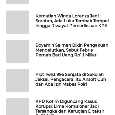
WAHANA
DESA
Kematian Winda Lorenza Jadi
WISATA
Sorotan, Ada Luka Tembak Tempel
hingga Riwayat Pemeriksaan KPK
LAPAK
WAHANA
Boyamin Saiman Bikin Pengakuan
Wahana
Mengejutkan, Sebut Febrie
Network
Pernah Beri Uang Rp1,1 Miliar
KONSUMEN
LISTRIK
Plot Twist 995 Senjata di Sekolah
Jaksel, Pengacara: Itu Airsoft Gun
dan Ada Izin Mabes Polri
MASYARAKAT
KELISTRIKAN
KPU Kotim Diguncang Kasus
WALINKI
Korupsi, Lima Komisioner Jadi
ID
Tersangka dan Kerugian Ditaksir