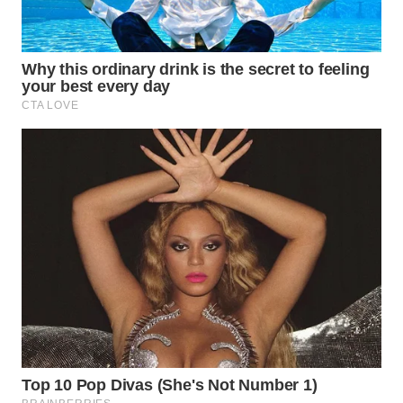
WN
KALTARA
WN
KALSEL
WN
KALTIM
WN
SULSEL
WN
GORONTALO
WN
SULUT