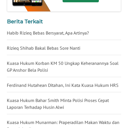
WN
BABEL
Berita Terkait
WN
Habib Rizieq Bebas Bersyarat, Apa Artinya?
SUMBAR
Rizieq Shihab Bakal Bebas Sore Nanti
WN
SUMSEL
Kuasa Hukum Korban KM 50 Ungkap Keheranannya Soal
GP Anshor Bela Polisi
WN
BENGKULU
Ferdinand Hutahean Ditahan, Ini Kata Kuasa Hukum HRS
WN
LAMPUNG
Kuasa Hukum Bahar Smith Minta Polisi Proses Cepat
Laporan Terhadap Husin Alwi
WN
JATENG
Kuasa Hukum Munarman: Praperadilan Makan Waktu dan