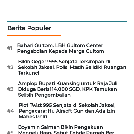
PORTAL
KONSUMEN
Berita Populer
FORWAMKI
ALPERKLINAS
Bahari Gultom: LBH Gultom Center
#1
Pengabdian Kepada Marga Gultom
FORJASIDA
Bikin Geger! 995 Senjata Tersimpan di
#2
Sekolah Jaksel, Polisi Masih Selidiki Ruangan
Terkunci
TAMBANG
NEWS
Amplop Bupati Kuansing untuk Raja Juli
#3
Diduga Berisi 14.000 SGD, KPK Temukan
Selisih Pengembalian
SITUNGIR
NEWS
Plot Twist 995 Senjata di Sekolah Jaksel,
#4
Pengacara: Itu Airsoft Gun dan Ada Izin
Mabes Polri
SIDIKALANG
NEWS
Boyamin Saiman Bikin Pengakuan
#5
Mengejutkan, Sebut Febrie Pernah Beri