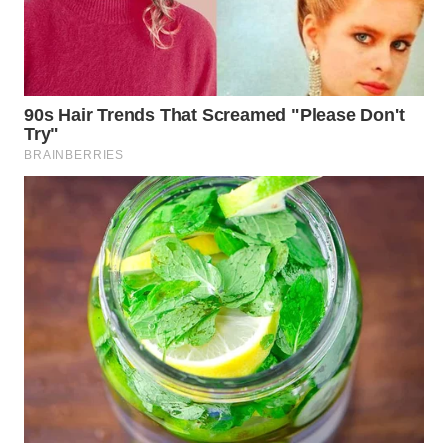
WAHANA
LISTRIK
WAHANA
TRAVEL
WAHANA
TV
WAHANANEWS
ID
WAHANANEWS
CO ID
WAHANANEWS
NET