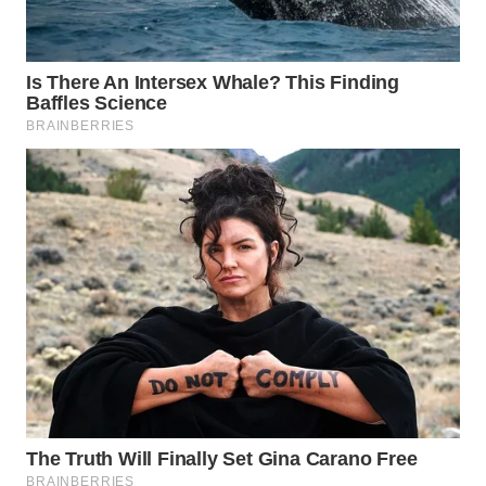
WN
PRIANGAN
TIMUR
WN
SEMARANG
WN
SOLO
WN
BOROBUDUR
WN
MADURA
WN
SURABAYA