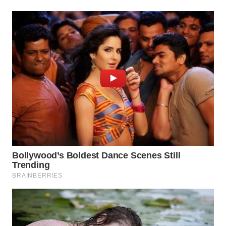
WN
NATUNA
WN
BINTAN
WN
MANDALIKA
WN
LIKUPANG
WN
LABUANBAJO
WN
BORNEO