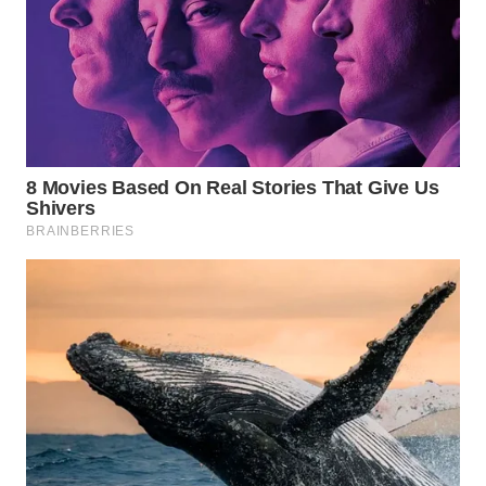
WN
INDRAMAYU
WN
KUNINGAN
WN
MAJALENGKA
WN
SUBANG
WN
SUKABUMI
WN
PURWAKARTA