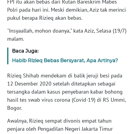
FPI itu akan bebas dari Rutan Bareskrim Mabes
Polri pada hari ini. Meski demikian, Aziz tak merinci
KARIR
pukul berapa Rizieq akan bebas.
"Insyaallah, mohon doanya," kata Aziz, Selasa (19/7)
DISCLAIMER
malam.
Wahana
Baca Juga:
News
Regional
Habib Rizieq Bebas Bersyarat, Apa Artinya?
WN
Rizieq Shihab mendekam di balik jeruji besi pada
SUMUT
12 Desember 2020 setelah ditetapkan sebagai
tersangka dalam kasus penyebaran kabar bohong
WN
hasil tes swab virus corona (Covid-19) di RS Ummi,
JAKARTA
Bogor.
WN
Awalnya, Rizieq sempat divonis empat tahun
JABAR
penjara oleh Pengadilan Negeri Jakarta Timur