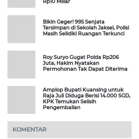
Rp10 Miliar
MAWAKA
ID
Bikin Geger! 995 Senjata
Tersimpan di Sekolah Jaksel, Polisi
MARTABAT
Masih Selidiki Ruangan Terkunci
NET
PLN
Roy Suryo Gugat Polda Rp206
WATCH
Juta, Hakim Nyatakan
Permohonan Tak Dapat Diterima
MKLI
Amplop Bupati Kuansing untuk
Raja Juli Diduga Berisi 14.000 SGD,
LPKKI
KPK Temukan Selisih
Pengembalian
LKKI
KOMENTAR
KOPEKLIN