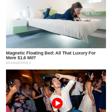
WN
TAPANULI
SELATAN
WN
TANJUNG
LESUNG
WN
KARO
WN
SIMALUNGUN
WN
LABUHANBATU
WN