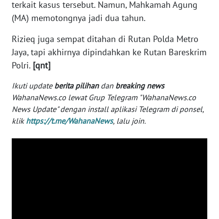
terkait kasus tersebut. Namun, Mahkamah Agung
WN
(MA) memotongnya jadi dua tahun.
BANTEN
Rizieq juga sempat ditahan di Rutan Polda Metro
WN
Jaya, tapi akhirnya dipindahkan ke Rutan Bareskrim
NTT
Polri.
[qnt]
WN
Ikuti update
berita pilihan
dan
breaking news
KEPRI
WahanaNews.co lewat Grup Telegram "WahanaNews.co
News Update" dengan install aplikasi Telegram di ponsel,
WN
klik
https://t.me/WahanaNews
, lalu join.
PAPUA
WN
PAPUA
BARAT
WN
RIAU