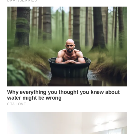
WN
MALUKU
WN
MALUT
WN
DAIRI
WN
DANAU
TOBA
WN
NIAS
WN
LANGKAT