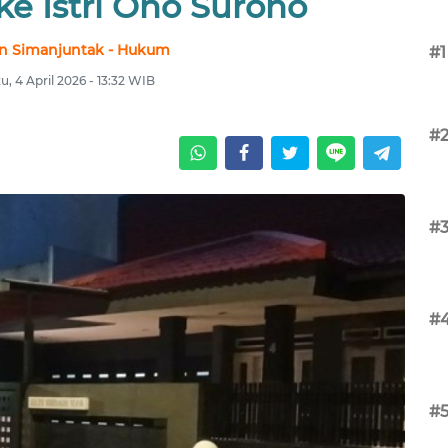
ke Istri Ono Surono
n Simanjuntak - Hukum
#1
u, 4 April 2026 - 13:32 WIB
#
#
#
#