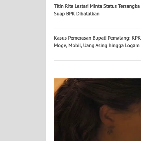
KALTARA
Titin Rita Lestari Minta Status Tersangk
Suap BPK Dibatalkan
WN
KALSEL
Kasus Pemerasan Bupati Pemalang: KPK 
WN
Moge, Mobil, Uang Asing hingga Logam
KALTIM
WN
SULSEL
WN
GORONTALO
WN
SULUT
WN
MALUKU