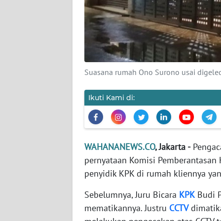
KARIR
DISCLAIMER
Wahana
News
Suasana rumah Ono Surono usai digele
Regional
Ikuti Kami di:
WN
SUMUT
WN
WAHANANEWS.CO
, Jakarta -
Pengaca
JAKARTA
pernyataan Komisi Pemberantasan K
penyidik KPK di rumah kliennya ya
WN
JABAR
Sebelumnya, Juru Bicara
KPK
Budi P
mematikannya. Justru
CCTV
dimatika
WN
BANTEN