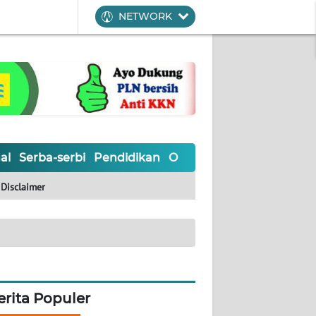
NETWORK
al
Serba-serbi
Pendidikan
Olahraga
Opini
Editoria
Disclaimer
erita Populer