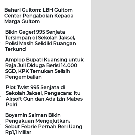
Bahari Gultom: LBH Gultom
Center Pengabdian Kepada
Marga Gultom
Bikin Geger! 995 Senjata
Tersimpan di Sekolah Jaksel,
2
Polisi Masih Selidiki Ruangan
Terkunci
Amplop Bupati Kuansing untuk
Raja Juli Diduga Berisi 14.000
3
SGD, KPK Temukan Selisih
Pengembalian
Plot Twist 995 Senjata di
Sekolah Jaksel, Pengacara: Itu
4
Airsoft Gun dan Ada Izin Mabes
Polri
Boyamin Saiman Bikin
Pengakuan Mengejutkan,
5
Sebut Febrie Pernah Beri Uang
Rp1,1 Miliar