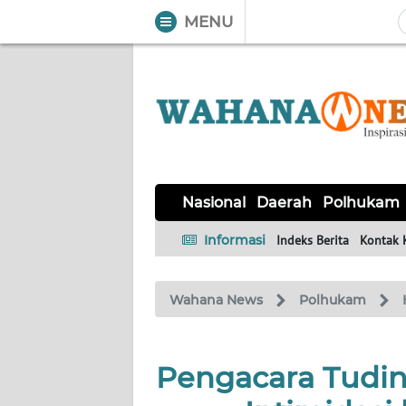
MENU
WAHANA
Tutup
TV
NASIONAL
DAERAH
POLHUKAM
KRIMINAL
EKUIN
SAINS-
KESEHATAN
INTERNASIONAL
Nasional
Daerah
Polhukam
TEKNO
Informasi
Indeks Berita
Kontak 
SERBA-
PENDIDIKAN
OLAHRAGA
OPINI
SERBI
Wahana News
Polhukam
EDITORIAL
Pengacara Tudin
Informasi