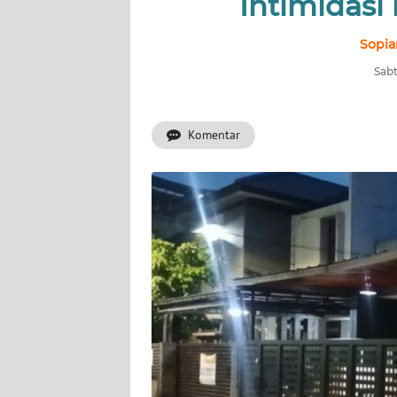
Intimidasi 
INDEKS
BERITA
Sopia
Sabt
KONTAK
KAMI
Komentar
INFO
IKLAN
TENTANG
KAMI
PEDOMAN
MEDIA
SIBER
REDAKSI