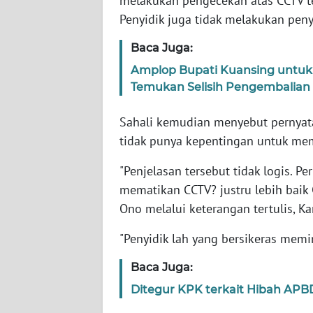
melakukan pengecekan atas CCTV te
Penyidik juga tidak melakukan peny
WN
Baca Juga:
NTT
Amplop Bupati Kuansing untuk R
Temukan Selisih Pengembalian
WN
KEPRI
Sahali kemudian menyebut pernyataa
WN
tidak punya kepentingan untuk me
PAPUA
"Penjelasan tersebut tidak logis. P
mematikan CCTV? justru lebih baik C
WN
PAPUA
Ono melalui keterangan tertulis, Ka
BARAT
"Penyidik lah yang bersikeras memi
WN
Baca Juga:
RIAU
Ditegur KPK terkait Hibah APBD
WN