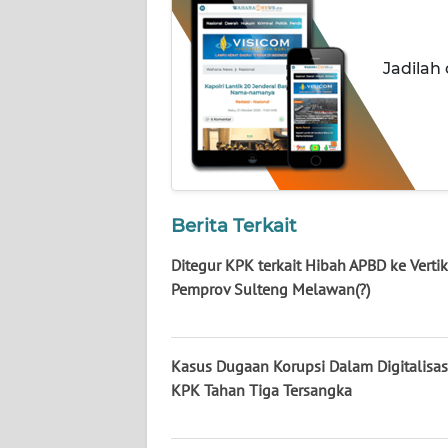
NUSANTARA
WN
Jadilah
JOGJA
WN
JATIM
WN
Berita Terkait
BALI
Ditegur KPK terkait Hibah APBD ke Vertik
WN
Pemprov Sulteng Melawan(?)
KALBAR
WN
Kasus Dugaan Korupsi Dalam Digitalisas
KALTENG
KPK Tahan Tiga Tersangka
WN