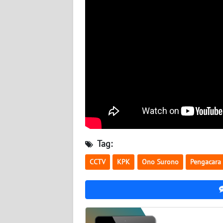
BABEL
WN
SUMBAR
WN
SUMSEL
WN
BENGKULU
WN
Tag:
LAMPUNG
CCTV
KPK
Ono Surono
Pengacara
WN
JATENG
WN