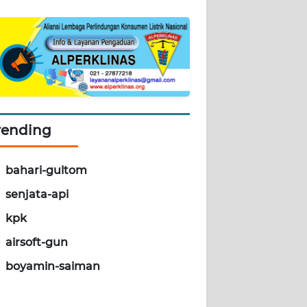
rending
bahari-gultom
senjata-api
kpk
airsoft-gun
boyamin-saiman