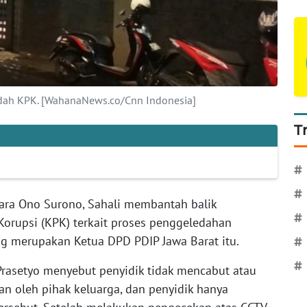
dah KPK. [WahanaNews.co/Cnn Indonesia]
T
#
#
ra Ono Surono, Sahali membantah balik
#
orupsi (KPK) terkait proses penggeledahan
ng merupakan Ketua DPD PDIP Jawa Barat itu.
#
#
rasetyo menyebut penyidik tidak mencabut atau
n oleh pihak keluarga, dan penyidik hanya