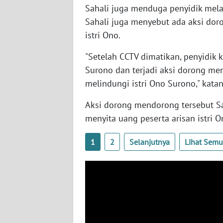
Sahali juga menduga penyidik melak
SERAMBI
Sahali juga menyebut ada aksi do
WN
istri Ono.
JAMBI
"Setelah CCTV dimatikan, penyidik
Surono dan terjadi aksi dorong 
WN
SULTRA
melindungi istri Ono Surono," katan
Aksi dorong mendorong tersebut Sa
WN
menyita uang peserta arisan istri O
NTB
1
2
Selanjutnya
Lihat Sem
WN
SULTENG
WN
SULBAR
WN