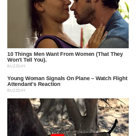
WN
SUMEDANG
WN
CIANJUR
WN
KEPULAUAN
SERIBU
WN
TANGERANG
WN
BINJAI
WN
CIREBON