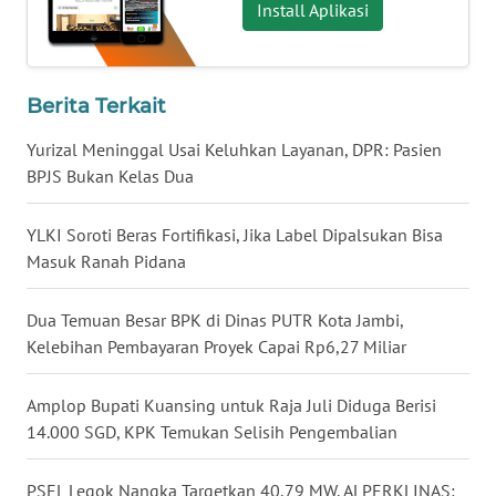
Install Aplikasi
WN
NUSANTARA
Berita Terkait
WN
JOGJA
Yurizal Meninggal Usai Keluhkan Layanan, DPR: Pasien
BPJS Bukan Kelas Dua
WN
JATIM
YLKI Soroti Beras Fortifikasi, Jika Label Dipalsukan Bisa
Masuk Ranah Pidana
WN
BALI
Dua Temuan Besar BPK di Dinas PUTR Kota Jambi,
Kelebihan Pembayaran Proyek Capai Rp6,27 Miliar
WN
KALBAR
Amplop Bupati Kuansing untuk Raja Juli Diduga Berisi
14.000 SGD, KPK Temukan Selisih Pengembalian
WN
KALTENG
PSEL Legok Nangka Targetkan 40,79 MW, ALPERKLINAS: