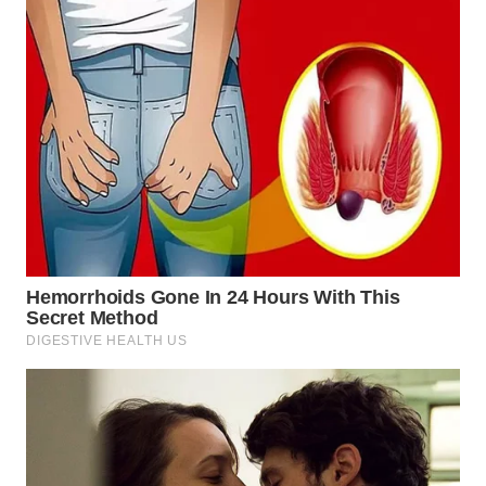
WN
BOGOR
WN
DEPOK
WN
TAPANULI
UTARA
WN
SAMOSIR
WN
PADANG
LAWAS