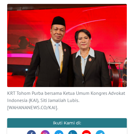
SAINS-TEKNO
KESEHATAN
INTERNASIONAL
SERBA-SERBI
PENDIDIKAN
OLAHRAGA
KRT Tohom Purba bersama Ketua Umum Kongres Advokat
Indonesia (KAI), Siti Jamaliah Lubis.
OPINI
[WAHANANEWS.CO/KAI].
EDITORIAL
Ikuti Kami di: