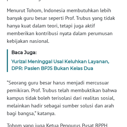
WN
Menurut Tohom, Indonesia membutuhkan lebih
BANTEN
banyak guru besar seperti Prof. Trubus yang tidak
hanya kuat dalam teori, tetapi juga aktif
WN
NTT
memberikan kontribusi nyata dalam perumusan
kebijakan nasional.
WN
KEPRI
Baca Juga:
Yurizal Meninggal Usai Keluhkan Layanan,
WN
DPR: Pasien BPJS Bukan Kelas Dua
PAPUA
“Seorang guru besar harus menjadi mercusuar
WN
pemikiran. Prof. Trubus telah membuktikan bahwa
PAPUA
kampus tidak boleh terisolasi dari realitas sosial,
BARAT
melainkan hadir sebagai sumber solusi dan arah
bagi bangsa,” katanya.
WN
RIAU
Tohom yang juga Ketua Pengurus Pusat BPPH