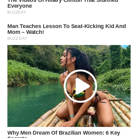
Wahana
Media
Group
WAHANA
NEWS
WAHANA
TANI
WAHANA
ADVOKAT
WAHANA
INFRASTRUKTUR
WAHANA
KONSUMEN