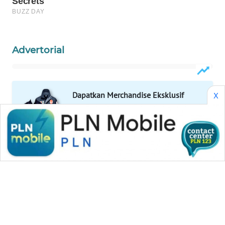
WAHANA
LISTRIK
Advertorial
WAHANA
TRAVEL
WAHANA
Dapatkan Merchandise Eksklusif
X
TV
Wahana News
WAHANANEWS
Buka Katalog
ID
WAHANANEWS
Pilihan Editor
CO ID
Roy Suryo Gugat Polda Rp206
WAHANANEWS
Juta, Hakim Nyatakan
NET
Permohonan Tak Dapat Diterima