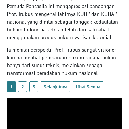
Pemuda Pancasila ini mengapresiasi pandangan
WN
Prof. Trubus mengenai lahirnya KUHP dan KUHAP
SERAMBI
nasional yang dinilai sebagai tonggak kedaulatan
hukum Indonesia setelah lebih dari satu abad
WN
menggunakan produk hukum warisan kolonial.
JAMBI
Ia menilai perspektif Prof. Trubus sangat visioner
WN
karena melihat pembaruan hukum pidana bukan
SULTRA
hanya dari sudut teknis, melainkan sebagai
transformasi peradaban hukum nasional.
WN
NTB
1
2
3
Selanjutnya
Lihat Semua
WN
SULTENG
WN
SULBAR