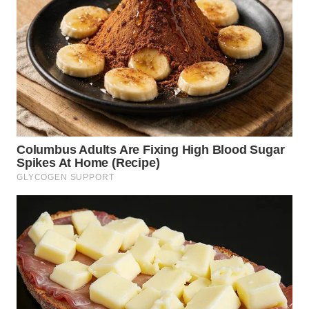
WN
MALUKU
WN
MALUT
WN
DAIRI
WN
DANAU
TOBA
WN
NIAS
WN
LANGKAT