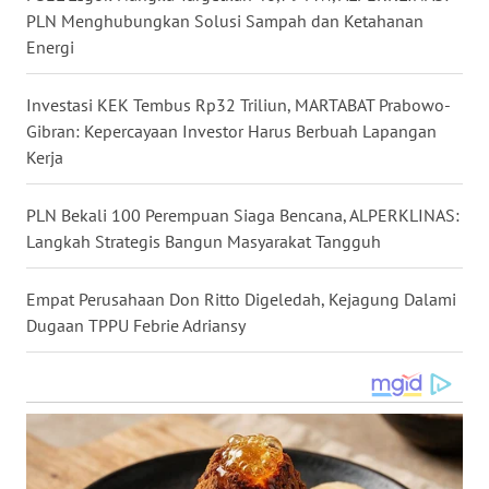
PLN Menghubungkan Solusi Sampah dan Ketahanan
WN
KALTARA
Energi
WN
Investasi KEK Tembus Rp32 Triliun, MARTABAT Prabowo-
KALSEL
Gibran: Kepercayaan Investor Harus Berbuah Lapangan
Kerja
WN
KALTIM
PLN Bekali 100 Perempuan Siaga Bencana, ALPERKLINAS:
Langkah Strategis Bangun Masyarakat Tangguh
WN
SULSEL
Empat Perusahaan Don Ritto Digeledah, Kejagung Dalami
Dugaan TPPU Febrie Adriansy
WN
GORONTALO
WN
SULUT