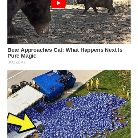
WN
INDRAMAYU
WN
KUNINGAN
WN
MAJALENGKA
WN
SUBANG
WN
SUKABUMI
WN
PURWAKARTA