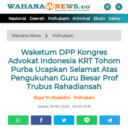
Nasional
Daerah
Polhukam
Kriminal
Ekuin
Sains-Te
WAHANA
Tutup
TV
Wahana News
Polhukam
NASIONAL
Waketum DPP Kongres
Advokat Indonesia KRT Tohom
DAERAH
Purba Ucapkan Selamat Atas
Pengukuhan Guru Besar Prof
POLHUKAM
Trubus Rahadiansah
Elsya Tri Ahaddini - Polhukam
KRIMINAL
Selasa, 19 Mei 2026 - 20:00 WIB
EKUIN