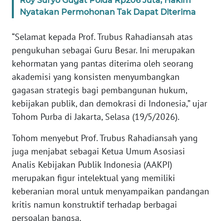
Roy Suryo Gugat Polda Rp206 Juta, Hakim
Nyatakan Permohonan Tak Dapat Diterima
KARIR
“Selamat kepada Prof. Trubus Rahadiansah atas
pengukuhan sebagai Guru Besar. Ini merupakan
DISCLAIMER
kehormatan yang pantas diterima oleh seorang
Wahana
akademisi yang konsisten menyumbangkan
News
gagasan strategis bagi pembangunan hukum,
Regional
kebijakan publik, dan demokrasi di Indonesia,” ujar
Tohom Purba di Jakarta, Selasa (19/5/2026).
WN
SUMUT
Tohom menyebut Prof. Trubus Rahadiansah yang
juga menjabat sebagai Ketua Umum Asosiasi
WN
Analis Kebijakan Publik Indonesia (AAKPI)
JAKARTA
merupakan figur intelektual yang memiliki
keberanian moral untuk menyampaikan pandangan
WN
JABAR
kritis namun konstruktif terhadap berbagai
persoalan bangsa.