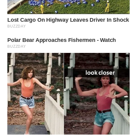
WN
PRIANGAN
TIMUR
WN
SEMARANG
WN
SOLO
WN
BOROBUDUR
WN
MADURA
WN
SURABAYA