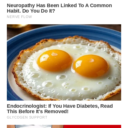
TAPANULI
TENGAH
WN DELI
SERDANG
WN
TEBING
TINGGI
WN
PAKPAK
WN
KARAWANG
WN
BEKASI