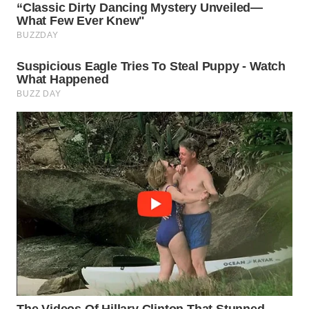
WN
NATUNA
WN
BINTAN
WN
MANDALIKA
WN
LIKUPANG
WN
LABUANBAJO
WN
BORNEO