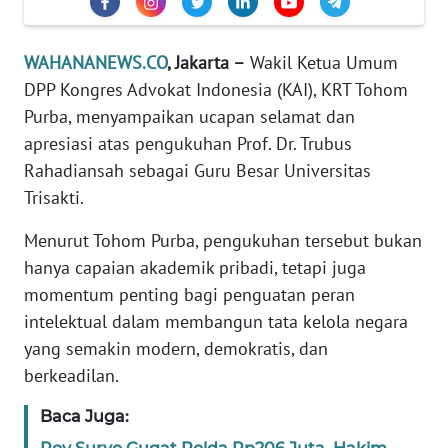
Informasi
INDEKS
WAHANANEWS.CO
, Jakarta –
Wakil Ketua Umum
BERITA
DPP Kongres Advokat Indonesia (KAI), KRT Tohom
Purba, menyampaikan ucapan selamat dan
KONTAK
apresiasi atas pengukuhan Prof. Dr. Trubus
KAMI
Rahadiansah sebagai Guru Besar Universitas
Trisakti.
INFO
IKLAN
Menurut Tohom Purba, pengukuhan tersebut bukan
hanya capaian akademik pribadi, tetapi juga
TENTANG
momentum penting bagi penguatan peran
KAMI
intelektual dalam membangun tata kelola negara
yang semakin modern, demokratis, dan
PEDOMAN
MEDIA
berkeadilan.
SIBER
Baca Juga:
REDAKSI