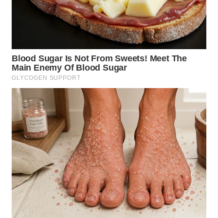
WN
TAPANULI
SELATAN
WN
TANJUNG
LESUNG
WN
KARO
WN
SIMALUNGUN
WN
LABUHANBATU
WN