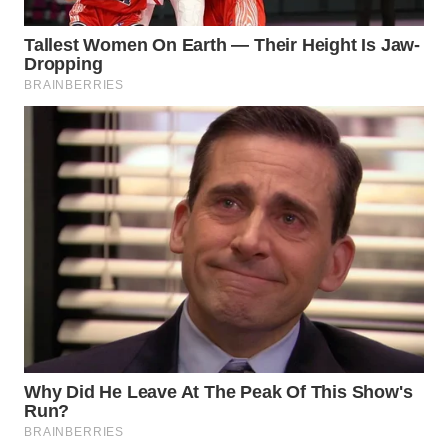
WN
PRIANGAN
TIMUR
WN
SEMARANG
WN
SOLO
WN
BOROBUDUR
WN
MADURA
WN
SURABAYA