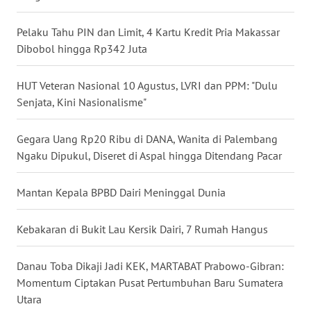
WN
Pelaku Tahu PIN dan Limit, 4 Kartu Kredit Pria Makassar
NUSANTARA
Dibobol hingga Rp342 Juta
WN
JOGJA
HUT Veteran Nasional 10 Agustus, LVRI dan PPM: "Dulu
Senjata, Kini Nasionalisme"
WN
JATIM
Gegara Uang Rp20 Ribu di DANA, Wanita di Palembang
Ngaku Dipukul, Diseret di Aspal hingga Ditendang Pacar
WN
BALI
Mantan Kepala BPBD Dairi Meninggal Dunia
WN
Kebakaran di Bukit Lau Kersik Dairi, 7 Rumah Hangus
KALBAR
Danau Toba Dikaji Jadi KEK, MARTABAT Prabowo-Gibran:
WN
Momentum Ciptakan Pusat Pertumbuhan Baru Sumatera
KALTENG
Utara