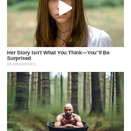
Wahana
Media
Group
WAHANA
NEWS
WAHANA
TANI
WAHANA
ADVOKAT
WAHANA
INFRASTRUKTUR
WAHANA
KONSUMEN