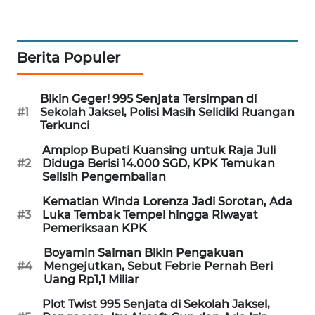
PORTAL
KONSUMEN
Berita Populer
FORWAMKI
Bikin Geger! 995 Senjata Tersimpan di
ALPERKLINAS
#1
Sekolah Jaksel, Polisi Masih Selidiki Ruangan
Terkunci
FORJASIDA
Amplop Bupati Kuansing untuk Raja Juli
#2
Diduga Berisi 14.000 SGD, KPK Temukan
Selisih Pengembalian
TAMBANG
NEWS
Kematian Winda Lorenza Jadi Sorotan, Ada
#3
Luka Tembak Tempel hingga Riwayat
Pemeriksaan KPK
SITUNGIR
NEWS
Boyamin Saiman Bikin Pengakuan
#4
Mengejutkan, Sebut Febrie Pernah Beri
Uang Rp1,1 Miliar
SIDIKALANG
NEWS
Plot Twist 995 Senjata di Sekolah Jaksel,