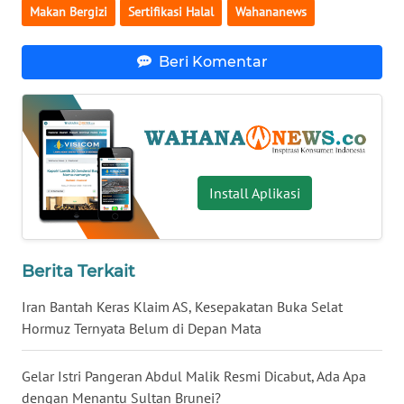
Makan Bergizi
Sertifikasi Halal
Wahananews
WN
BABEL
Beri Komentar
WN
SUMBAR
WN
SUMSEL
Install Aplikasi
WN
BENGKULU
Berita Terkait
WN
Iran Bantah Keras Klaim AS, Kesepakatan Buka Selat
LAMPUNG
Hormuz Ternyata Belum di Depan Mata
WN
Gelar Istri Pangeran Abdul Malik Resmi Dicabut, Ada Apa
JATENG
dengan Menantu Sultan Brunei?