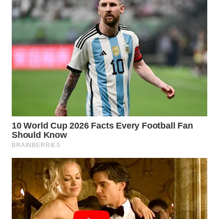
WN
SUMEDANG
WN
CIANJUR
WN
KEPULAUAN
SERIBU
WN
TANGERANG
WN
BINJAI
WN
CIREBON