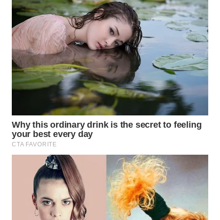
WN
MALUKU
WN
MALUT
WN
DAIRI
WN
DANAU
TOBA
WN
NIAS
WN
LANGKAT