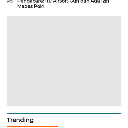
#5
Pengacara: Itu Airsoft Gun dan Ada Izin
Mabes Polri
SIBARAGAS
NEWS
METRO
SIANTAR
NEWS
METRO
MEDAN
NEWS
METRO
JAKARTA
NEWS
KRT
NEWS
Trending