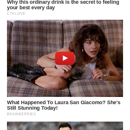
WN
BOGOR
WN
DEPOK
WN
TAPANULI
UTARA
WN
SAMOSIR
WN
PADANG
LAWAS