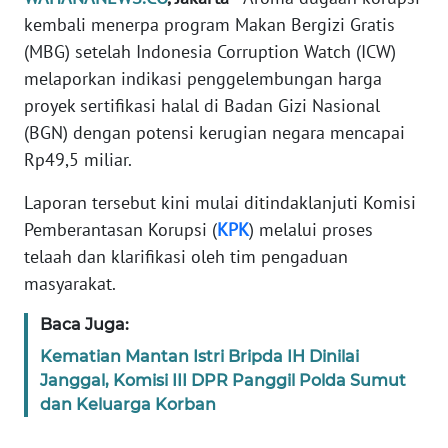
Informasi
kembali menerpa program Makan Bergizi Gratis
(MBG) setelah Indonesia Corruption Watch (ICW)
INDEKS
BERITA
melaporkan indikasi penggelembungan harga
proyek sertifikasi halal di Badan Gizi Nasional
KONTAK
(BGN) dengan potensi kerugian negara mencapai
KAMI
Rp49,5 miliar.
INFO
Laporan tersebut kini mulai ditindaklanjuti Komisi
IKLAN
Pemberantasan Korupsi (
KPK
) melalui proses
telaah dan klarifikasi oleh tim pengaduan
TENTANG
masyarakat.
KAMI
Baca Juga:
PEDOMAN
Kematian Mantan Istri Bripda IH Dinilai
MEDIA
Janggal, Komisi III DPR Panggil Polda Sumut
SIBER
dan Keluarga Korban
REDAKSI