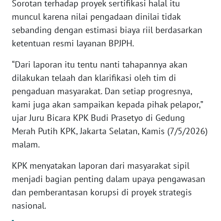
Sorotan terhadap proyek sertifikasi halal itu
muncul karena nilai pengadaan dinilai tidak
KARIR
sebanding dengan estimasi biaya riil berdasarkan
ketentuan resmi layanan BPJPH.
DISCLAIMER
“Dari laporan itu tentu nanti tahapannya akan
Wahana
dilakukan telaah dan klarifikasi oleh tim di
News
pengaduan masyarakat. Dan setiap progresnya,
Regional
kami juga akan sampaikan kepada pihak pelapor,”
ujar Juru Bicara KPK Budi Prasetyo di Gedung
WN
SUMUT
Merah Putih KPK, Jakarta Selatan, Kamis (7/5/2026)
malam.
WN
KPK menyatakan laporan dari masyarakat sipil
JAKARTA
menjadi bagian penting dalam upaya pengawasan
dan pemberantasan korupsi di proyek strategis
WN
JABAR
nasional.