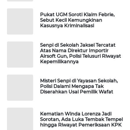
WAHANA
DESA
Pukat UGM Soroti Klaim Febrie,
WISATA
Sebut Kecil Kemungkinan
Kasusnya Kriminalisasi
LAPAK
WAHANA
Senpi di Sekolah Jaksel Tercatat
Atas Nama Direktur Importir
Wahana
Airsoft Gun, Polisi Telusuri Riwayat
Network
Kepemilikannya
KONSUMEN
Misteri Senpi di Yayasan Sekolah,
LISTRIK
Polisi Dalami Mengapa Tak
Diserahkan Usai Pemilik Wafat
MASYARAKAT
KELISTRIKAN
Kematian Winda Lorenza Jadi
WALINKI
Sorotan, Ada Luka Tembak Tempel
ID
hingga Riwayat Pemeriksaan KPK