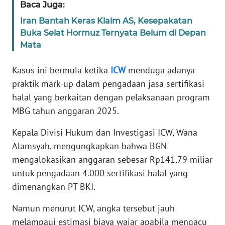
Baca Juga:
WN
BANTEN
Iran Bantah Keras Klaim AS, Kesepakatan
Buka Selat Hormuz Ternyata Belum di Depan
Mata
WN
NTT
Kasus ini bermula ketika
ICW
menduga adanya
WN
praktik mark-up dalam pengadaan jasa sertifikasi
KEPRI
halal yang berkaitan dengan pelaksanaan program
MBG tahun anggaran 2025.
WN
PAPUA
Kepala Divisi Hukum dan Investigasi ICW, Wana
Alamsyah, mengungkapkan bahwa BGN
WN
mengalokasikan anggaran sebesar Rp141,79 miliar
PAPUA
untuk pengadaan 4.000 sertifikasi halal yang
BARAT
dimenangkan PT BKI.
WN
Namun menurut ICW, angka tersebut jauh
RIAU
melampaui estimasi biaya wajar apabila mengacu