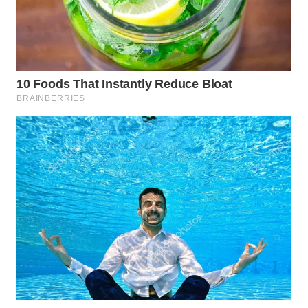
TAPANULI
TENGAH
WN DELI
SERDANG
WN
TEBING
TINGGI
WN
PAKPAK
WN
KARAWANG
WN
BEKASI