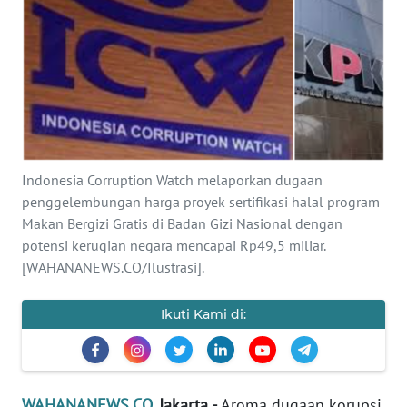
SAINS-TEKNO
KESEHATAN
INTERNASIONAL
SERBA-SERBI
Indonesia Corruption Watch melaporkan dugaan
penggelembungan harga proyek sertifikasi halal program
PENDIDIKAN
Makan Bergizi Gratis di Badan Gizi Nasional dengan
potensi kerugian negara mencapai Rp49,5 miliar.
OLAHRAGA
[WAHANANEWS.CO/Ilustrasi].
OPINI
Ikuti Kami di:
EDITORIAL
WAHANANEWS.CO
, Jakarta -
Aroma dugaan korupsi