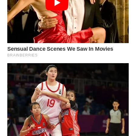
WN
INDRAMAYU
WN
KUNINGAN
WN
MAJALENGKA
WN
SUBANG
WN
SUKABUMI
WN
PURWAKARTA