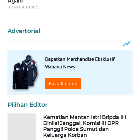
WAHANA
SPORT
Advertorial
WAHANA
UMKM
WAHANA
Dapatkan Merchandise Eksklusif
SELEB
Wahana News
WAHANA
Buka Katalog
PERSONA
WAHANA
Pilihan Editor
OTOMOTIF
Kematian Mantan Istri Bripda IH
Dinilai Janggal, Komisi III DPR
WAHANA
Panggil Polda Sumut dan
HEALTH
Keluarga Korban