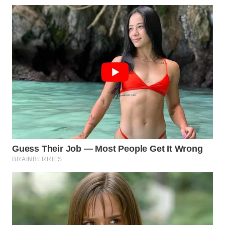
WN
NATUNA
WN
BINTAN
WN
MANDALIKA
WN
LIKUPANG
WN
LABUANBAJO
WN
BORNEO