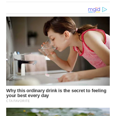
WN
KALTARA
WN
KALSEL
WN
KALTIM
WN
SULSEL
WN
GORONTALO
WN
SULUT