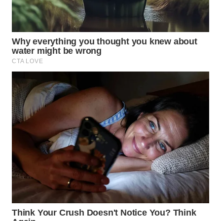
WAHANA
LISTRIK
WAHANA
TRAVEL
WAHANA
TV
WAHANANEWS
ID
WAHANANEWS
CO ID
WAHANANEWS
NET