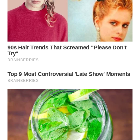
WN
TAPANULI
SELATAN
WN
TANJUNG
LESUNG
WN
KARO
WN
SIMALUNGUN
WN
LABUHANBATU
WN