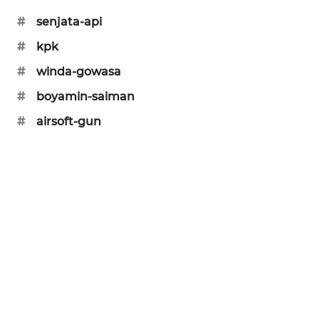
KARING
#
senjata-api
NEWS
#
kpk
JURNAL
#
winda-gowasa
MARITIM
#
boyamin-saiman
HUMBANG
#
airsoft-gun
NEWS
GARONGGANG
NEWS
FISUELRI
ID
ENERGI
NEWS