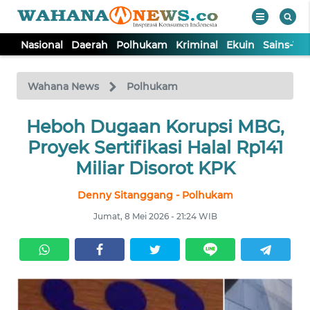
Nasional
Daerah
Polhukam
Kriminal
Ekuin
Sains-Te
WAHANA
Tutup
TV
Wahana News
Polhukam
NASIONAL
Heboh Dugaan Korupsi MBG,
Proyek Sertifikasi Halal Rp141
DAERAH
Miliar Disorot KPK
Denny Sitanggang - Polhukam
POLHUKAM
Jumat, 8 Mei 2026 - 21:24 WIB
KRIMINAL
EKUIN