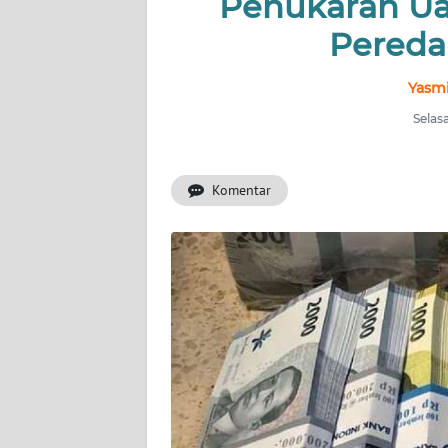
Penukaran Ua
INDEKS
BERITA
Pereda
KONTAK
Yasmi
KAMI
Selas
INFO
IKLAN
Komentar
TENTANG
KAMI
PEDOMAN
MEDIA
SIBER
REDAKSI