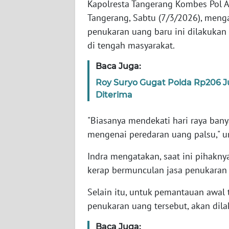
Kapolresta Tangerang Kombes Pol 
Tangerang, Sabtu (7/3/2026), men
WN
penukaran uang baru ini dilakukan
NTT
di tengah masyarakat.
WN
Baca Juga:
KEPRI
Roy Suryo Gugat Polda Rp206 
Diterima
WN
PAPUA
"Biasanya mendekati hari raya banya
mengenai peredaran uang palsu," u
WN
PAPUA
Indra mengatakan, saat ini pihakny
BARAT
kerap bermunculan jasa penukaran
WN
Selain itu, untuk pemantauan awal
RIAU
penukaran uang tersebut, akan dilak
WN
Baca Juga: