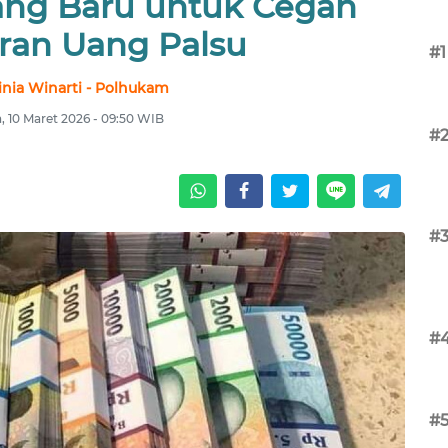
ng Baru untuk Cegah
ran Uang Palsu
#1
nia Winarti - Polhukam
a, 10 Maret 2026 - 09:50 WIB
#
#
#
#