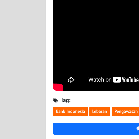
BABEL
WN
SUMBAR
WN
SUMSEL
WN
BENGKULU
WN
LAMPUNG
Tag:
Bank Indonesia
Lebaran
Pengawasan
WN
JATENG
WN