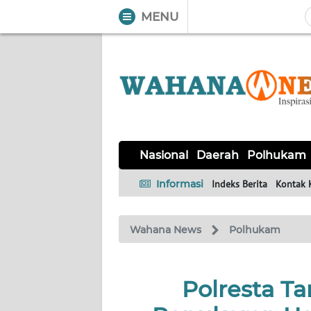
MENU
WAHANA
Tutup
TV
NASIONAL
DAERAH
POLHUKAM
KRIMINAL
EKUIN
SAINS-
KESEHATAN
INTERNASIONAL
Nasional
Daerah
Polhukam
TEKNO
Informasi
Indeks Berita
Kontak 
SERBA-
PENDIDIKAN
OLAHRAGA
OPINI
SERBI
Wahana News
Polhukam
EDITORIAL
Polresta T
Informasi