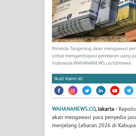
KARIR
DISCLAIMER
Wahana
News
Regional
Polresta Tangerang akan mengawasi pen
untuk mengantisipasi peredaran uang p
WN
Indonesia.WAHANANEWS.co/istimewa
SUMUT
Ikuti Kami di:
WN
JAKARTA
WN
WAHANANEWS.CO
, Jakarta -
Kepolis
JABAR
akan mengawasi para penyedia jasa
menjelang Lebaran 2026 di Kabupa
WN
BANTEN