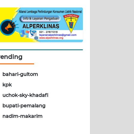
rending
bahari-gultom
kpk
uchok-sky-khadafi
bupati-pemalang
nadim-makarim