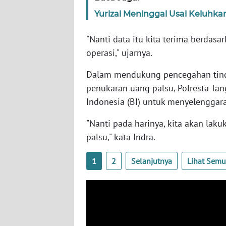
SERAMBI
Yurizal Meninggal Usai Keluhk
WN
"Nanti data itu kita terima berdasa
JAMBI
operasi," ujarnya.
WN
Dalam mendukung pencegahan tind
SULTRA
penukaran uang palsu, Polresta Ta
Indonesia (BI) untuk menyelengga
WN
NTB
"Nanti pada harinya, kita akan lak
palsu," kata Indra.
WN
SULTENG
1
2
Selanjutnya
Lihat Sem
WN
SULBAR
WN