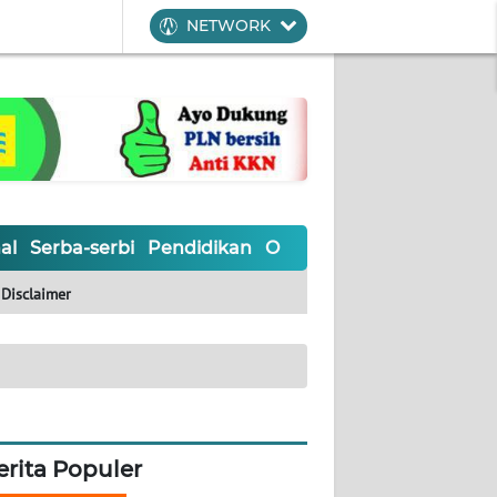
NETWORK
al
Serba-serbi
Pendidikan
Olahraga
Opini
Editoria
Disclaimer
erita Populer