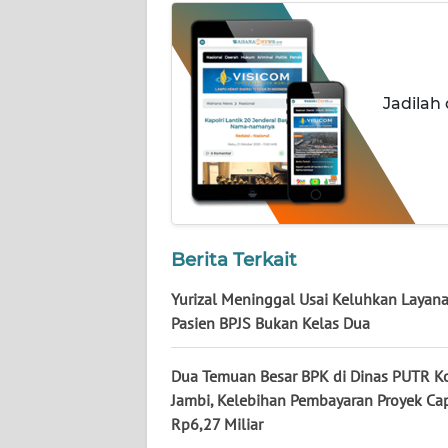
NUSANTARA
WN
JOGJA
Jadilah
WN
JATIM
WN
BALI
Berita Terkait
WN
Yurizal Meninggal Usai Keluhkan Layana
KALBAR
Pasien BPJS Bukan Kelas Dua
WN
Dua Temuan Besar BPK di Dinas PUTR K
KALTENG
Jambi, Kelebihan Pembayaran Proyek Ca
Rp6,27 Miliar
WN