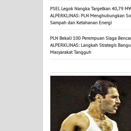
KALTARA
PSEL Legok Nangka Targetkan 40,79 MW
ALPERKLINAS: PLN Menghubungkan So
WN
KALSEL
Sampah dan Ketahanan Energi
WN
PLN Bekali 100 Perempuan Siaga Benca
KALTIM
ALPERKLINAS: Langkah Strategis Bang
Masyarakat Tangguh
WN
SULSEL
WN
GORONTALO
WN
SULUT
WN
MALUKU