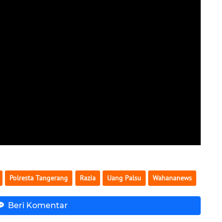
Polresta Tangerang
Razia
Uang Palsu
Wahananews
Beri Komentar