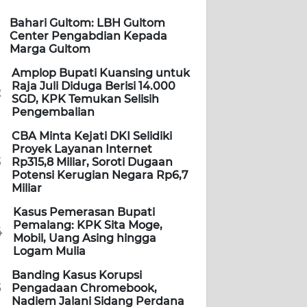
Bahari Gultom: LBH Gultom
Center Pengabdian Kepada
Marga Gultom
Amplop Bupati Kuansing untuk
Raja Juli Diduga Berisi 14.000
2
SGD, KPK Temukan Selisih
Pengembalian
CBA Minta Kejati DKI Selidiki
Proyek Layanan Internet
3
Rp315,8 Miliar, Soroti Dugaan
Potensi Kerugian Negara Rp6,7
Miliar
Kasus Pemerasan Bupati
Pemalang: KPK Sita Moge,
4
Mobil, Uang Asing hingga
Logam Mulia
Banding Kasus Korupsi
5
Pengadaan Chromebook,
Nadiem Jalani Sidang Perdana