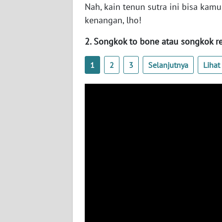
Nah, kain tenun sutra ini bisa kam
SERAMBI
kenangan, lho!
WN
2. Songkok to bone atau songkok r
JAMBI
1
2
3
Selanjutnya
Liha
WN
SULTRA
WN
NTB
WN
SULTENG
WN
SULBAR
WN