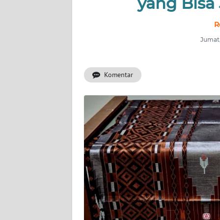
yang Bisa
INDEKS
BERITA
R
Jumat,
KONTAK
KAMI
Komentar
INFO
IKLAN
TENTANG
KAMI
PEDOMAN
MEDIA
SIBER
REDAKSI