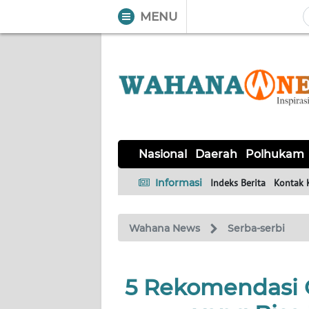
MENU
WAHANA
Tutup
TV
NASIONAL
DAERAH
POLHUKAM
KRIMINAL
EKUIN
SAINS-
KESEHATAN
INTERNASIONAL
Nasional
Daerah
Polhukam
TEKNO
Informasi
Indeks Berita
Kontak 
SERBA-
PENDIDIKAN
OLAHRAGA
OPINI
SERBI
Wahana News
Serba-serbi
EDITORIAL
5 Rekomendasi 
Informasi