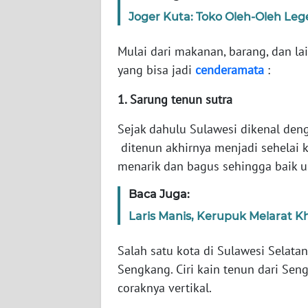
Joger Kuta: Toko Oleh-Oleh Lege
WN
NTT
Mulai dari makanan, barang, dan lai
yang bisa jadi
cenderamata
:
WN
1. Sarung tenun sutra
KEPRI
Sejak dahulu Sulawesi dikenal deng
WN
ditenun akhirnya menjadi sehelai ka
PAPUA
menarik dan bagus sehingga baik u
WN
Baca Juga:
PAPUA
Laris Manis, Kerupuk Melarat K
BARAT
Salah satu kota di Sulawesi Selata
WN
RIAU
Sengkang. Ciri kain tenun dari Se
coraknya vertikal.
WN