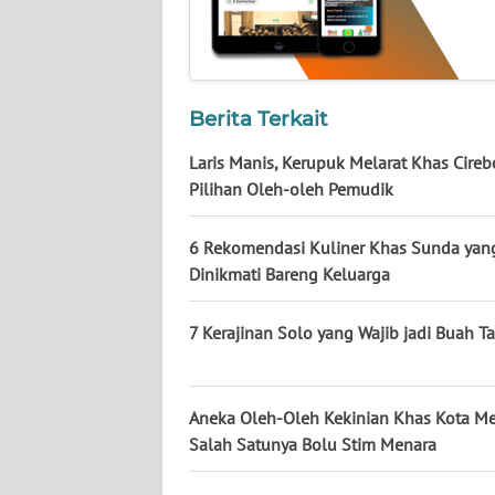
NUSANTARA
WN
JOGJA
Berita Terkait
WN
Laris Manis, Kerupuk Melarat Khas Cireb
JATIM
Pilihan Oleh-oleh Pemudik
WN
6 Rekomendasi Kuliner Khas Sunda yan
BALI
Dinikmati Bareng Keluarga
WN
7 Kerajinan Solo yang Wajib jadi Buah T
KALBAR
WN
KALTENG
Aneka Oleh-Oleh Kekinian Khas Kota M
Salah Satunya Bolu Stim Menara
WN