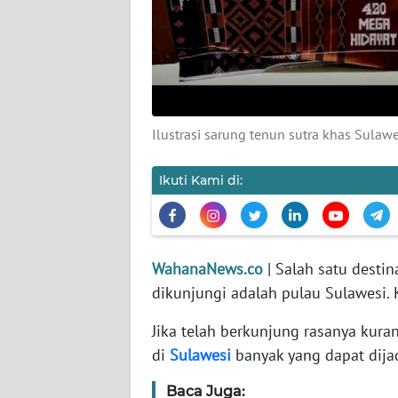
KARIR
DISCLAIMER
Wahana
News
Regional
Ilustrasi sarung tenun sutra khas Sulawe
WN
Ikuti Kami di:
SUMUT
WN
JAKARTA
WahanaNews.co
| Salah satu destin
dikunjungi adalah pulau Sulawes
WN
Jika telah berkunjung rasanya kur
JABAR
di
Sulawesi
banyak yang dapat dija
WN
Baca Juga:
BANTEN