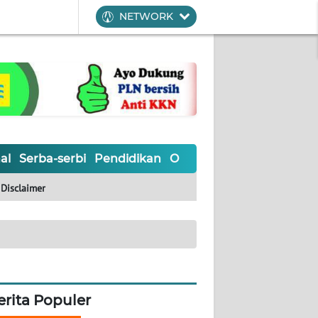
NETWORK
al
Serba-serbi
Pendidikan
Olahraga
Opini
Editoria
Disclaimer
erita Populer