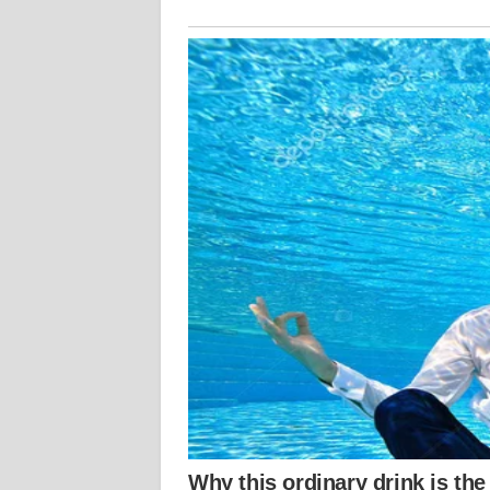
KALTARA
WN
KALSEL
WN
KALTIM
WN
SULSEL
WN
GORONTALO
WN
SULUT
WN
MALUKU