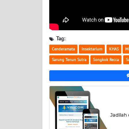
BABEL
WN
SUMBAR
Tag:
WN
SUMSEL
Cenderamata
Insektarium
KHAS
M
Sarung Tenun Sutra
Songkok Recca
S
WN
BENGKULU
WN
LAMPUNG
WN
JATENG
Jadilah
WN