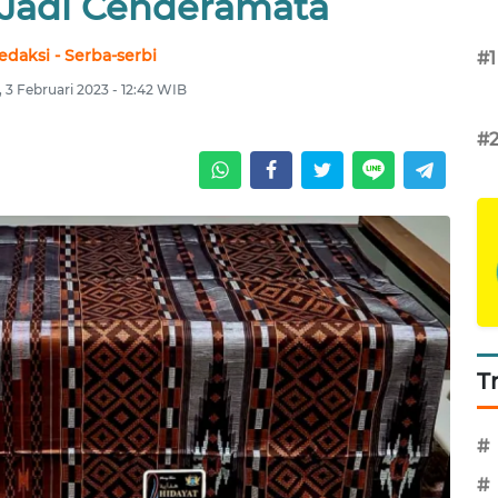
 Jadi Cenderamata
edaksi - Serba-serbi
#1
 3 Februari 2023 - 12:42 WIB
#
T
#
#