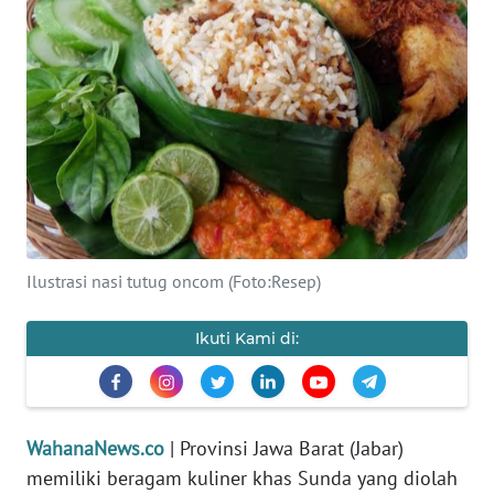
SAINS-TEKNO
KESEHATAN
INTERNASIONAL
SERBA-SERBI
PENDIDIKAN
Ilustrasi nasi tutug oncom (Foto:Resep)
OLAHRAGA
Ikuti Kami di:
OPINI
EDITORIAL
WahanaNews.co
| Provinsi Jawa Barat (Jabar)
memiliki beragam kuliner khas Sunda yang diolah