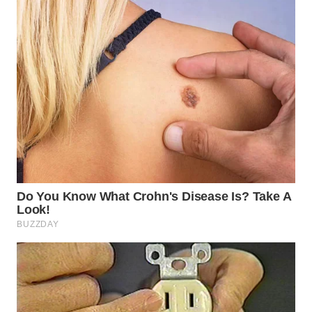
TAPANULI
TENGAH
WN DELI
SERDANG
WN
TEBING
TINGGI
WN
PAKPAK
WN
KARAWANG
WN
BEKASI