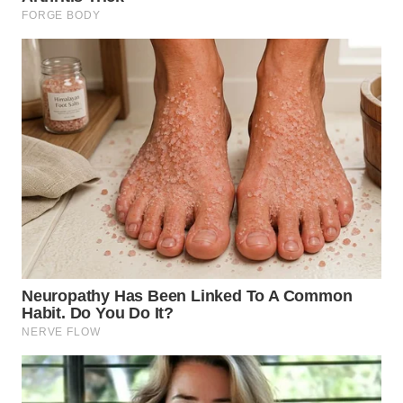
WN
MALUKU
WN
MALUT
WN
DAIRI
WN
DANAU
TOBA
WN
NIAS
WN
LANGKAT