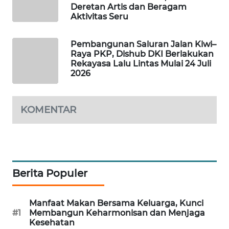
Deretan Artis dan Beragam
WAHANA
Aktivitas Seru
SPORT
Pembangunan Saluran Jalan Kiwi–
WAHANA
Raya PKP, Dishub DKI Berlakukan
UMKM
Rekayasa Lalu Lintas Mulai 24 Juli
2026
WAHANA
SELEB
KOMENTAR
WAHANA
PERSONA
WAHANA
Berita Populer
OTOMOTIF
WAHANA
Manfaat Makan Bersama Keluarga, Kunci
#1
Membangun Keharmonisan dan Menjaga
HEALTH
Kesehatan