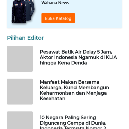
Wahana News
Wahana
Media
Buka Katalog
Group
WAHANA
NEWS
Pilihan Editor
Pesawat Batik Air Delay 5 Jam,
WAHANA
Aktor Indonesia Ngamuk di KLIA
TANI
hingga Kena Denda
WAHANA
ADVOKAT
Manfaat Makan Bersama
Keluarga, Kunci Membangun
Keharmonisan dan Menjaga
WAHANA
Kesehatan
INFRASTRUKTUR
WAHANA
10 Negara Paling Sering
KONSUMEN
Diguncang Gempa di Dunia,
Indonesia Ternyata Nomor 2