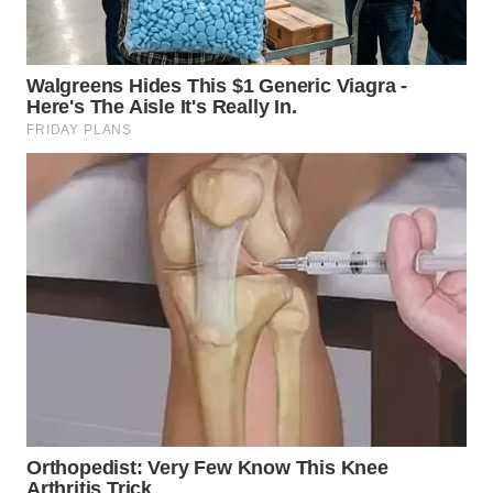
WN
KALTARA
WN
KALSEL
WN
KALTIM
WN
SULSEL
WN
GORONTALO
WN
SULUT