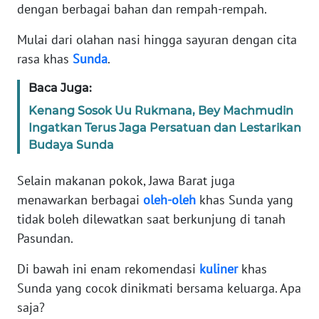
Informasi
dengan berbagai bahan dan rempah-rempah.
INDEKS
Mulai dari olahan nasi hingga sayuran dengan cita
BERITA
rasa khas
Sunda
.
Baca Juga:
KONTAK
KAMI
Kenang Sosok Uu Rukmana, Bey Machmudin
Ingatkan Terus Jaga Persatuan dan Lestarikan
INFO
Budaya Sunda
IKLAN
Selain makanan pokok, Jawa Barat juga
TENTANG
menawarkan berbagai
oleh-oleh
khas Sunda yang
KAMI
tidak boleh dilewatkan saat berkunjung di tanah
Pasundan.
PEDOMAN
MEDIA
Di bawah ini enam rekomendasi
kuliner
khas
SIBER
Sunda yang cocok dinikmati bersama keluarga. Apa
saja?
REDAKSI