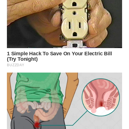
WN
BOGOR
WN
DEPOK
WN
TAPANULI
UTARA
WN
SAMOSIR
WN
PADANG
LAWAS