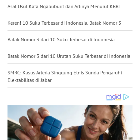
Asal Usul Kata Ngabuburit dan Artinya Menurut KBBI
WN
BABEL
Keren! 10 Suku Terbesar di Indonesia, Batak Nomor 3
WN
SUMBAR
Batak Nomor 3 dari 10 Suku Terbesar di Indonesia
WN
Batak Nomor 3 dari 10 Urutan Suku Terbesar di Indonesia
SUMSEL
SMRC: Kasus Arteria Singgung Etnis Sunda Pengaruhi
WN
Elektabilitas di Jabar
BENGKULU
WN
LAMPUNG
WN
JATENG