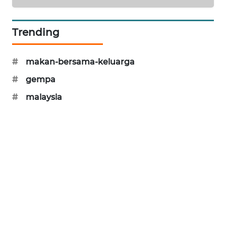
MAWAKA
ID
Trending
MARTABAT
#
makan-bersama-keluarga
NET
#
gempa
PLN
#
malaysia
WATCH
MKLI
LPKKI
LKKI
KOPEKLIN