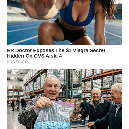
WN
NUSANTARA
WN
JOGJA
WN
JATIM
WN
BALI
WN
KALBAR
WN
KALTENG