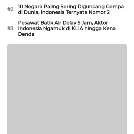
WAHANA
10 Negara Paling Sering Diguncang Gempa
#2
di Dunia, Indonesia Ternyata Nomor 2
DESA
WISATA
Pesawat Batik Air Delay 5 Jam, Aktor
#3
Indonesia Ngamuk di KLIA hingga Kena
Denda
LAPAK
WAHANA
Wahana
Network
KONSUMEN
LISTRIK
MASYARAKAT
KELISTRIKAN
WALINKI
ID