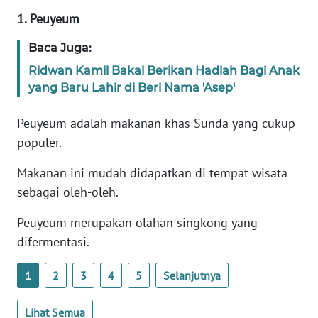
1. Peuyeum
KARIR
Baca Juga:
Ridwan Kamil Bakal Berikan Hadiah Bagi Anak
DISCLAIMER
yang Baru Lahir di Beri Nama 'Asep'
Wahana
News
Peuyeum adalah makanan khas Sunda yang cukup
Regional
populer.
Makanan ini mudah didapatkan di tempat wisata
WN
SUMUT
sebagai oleh-oleh.
Peuyeum merupakan olahan singkong yang
WN
JAKARTA
difermentasi.
1
2
3
4
5
Selanjutnya
WN
JABAR
Lihat Semua