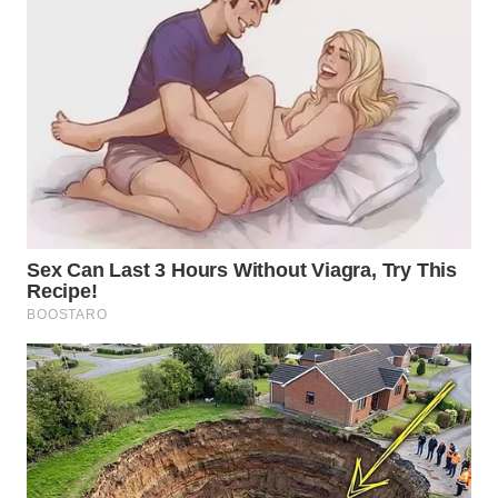
WN
PRIANGAN
TIMUR
WN
SEMARANG
WN
SOLO
WN
BOROBUDUR
WN
MADURA
WN
SURABAYA