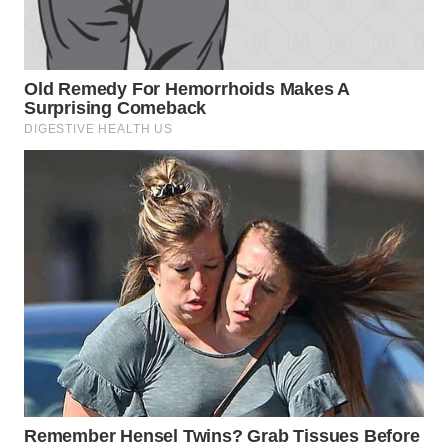
WN
SUMEDANG
WN
CIANJUR
WN
KEPULAUAN
SERIBU
WN
TANGERANG
WN
BINJAI
WN
CIREBON