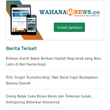
WN
SERAMBI
WN
Install Aplikasi
JAMBI
WN
Berita Terkait
SULTRA
Ridwan Kamil Bakal Berikan Hadiah Bagi Anak yang Baru
WN
Lahir di Beri Nama 'Asep'
NTB
Rilis Single "Kumaha Aing", Wali Band Ingin Budayakan
WN
Bahasa Daerah
SULTENG
Orang Batak Suka Bicara Keras dan Terkesan Galak,
WN
Antropolog Beberkan Alasannya
SULBAR