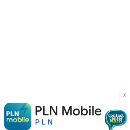
CILEUNGSI
NEWS
BERKAT
NEWS
BERAMPU
NEWS
ANUGERAH
NEWS
AKHLAK
ID
X
PERAPKI
NEWS