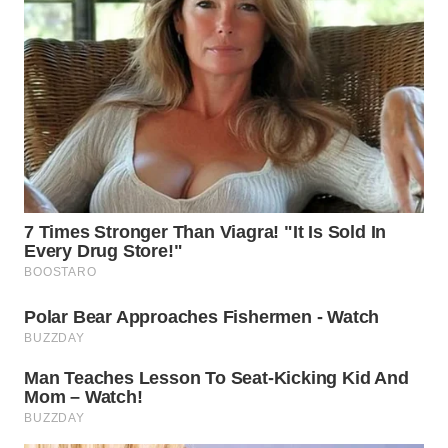
WN
TAPANULI
SELATAN
WN
TANJUNG
LESUNG
WN
KARO
WN
SIMALUNGUN
WN
LABUHANBATU
WN