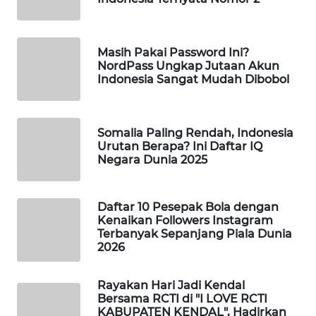
WAHANA
LISTRIK
Masih Pakai Password Ini?
NordPass Ungkap Jutaan Akun
WAHANA
Indonesia Sangat Mudah Dibobol
TRAVEL
WAHANA
Somalia Paling Rendah, Indonesia
TV
Urutan Berapa? Ini Daftar IQ
Negara Dunia 2025
WAHANANEWS
ID
Daftar 10 Pesepak Bola dengan
Kenaikan Followers Instagram
WAHANANEWS
Terbanyak Sepanjang Piala Dunia
CO ID
2026
WAHANANEWS
Rayakan Hari Jadi Kendal
NET
Bersama RCTI di "I LOVE RCTI
KABUPATEN KENDAL", Hadirkan