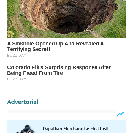
WN
NATUNA
WN
BINTAN
WN
MANDALIKA
WN
LIKUPANG
WN
Advertorial
LABUANBAJO
WN
BORNEO
Dapatkan Merchandise Eksklusif