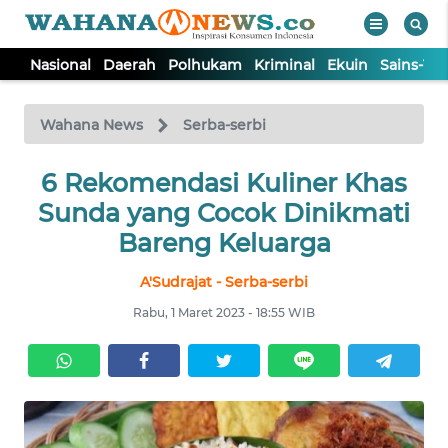
Nasional
Daerah
Polhukam
Kriminal
Ekuin
Sains-Te
WAHANA
Tutup
TV
Wahana News
Serba-serbi
NASIONAL
6 Rekomendasi Kuliner Khas
Sunda yang Cocok Dinikmati
DAERAH
Bareng Keluarga
A'Sudrajat - Serba-serbi
POLHUKAM
Rabu, 1 Maret 2023 - 18:55 WIB
KRIMINAL
EKUIN