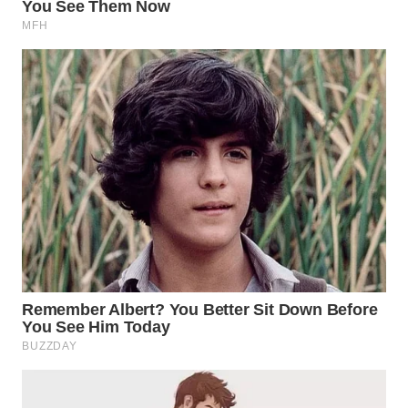
WN
INDRAMAYU
WN
KUNINGAN
WN
MAJALENGKA
WN
SUBANG
WN
SUKABUMI
WN
PURWAKARTA