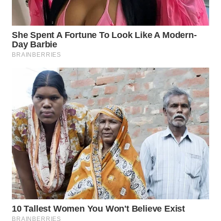
WAHANA
LISTRIK
WAHANA
TRAVEL
WAHANA
TV
WAHANANEWS
ID
WAHANANEWS
CO ID
WAHANANEWS
NET