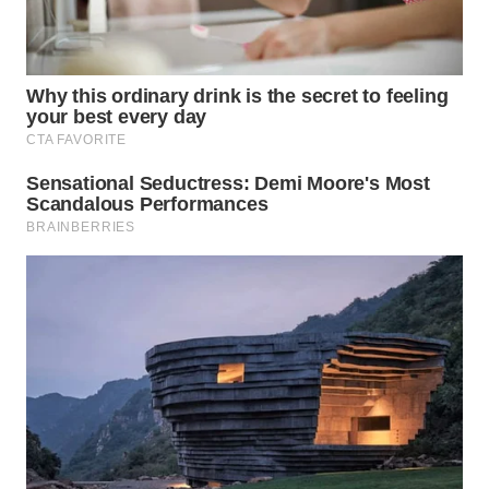
WN
TAPANULI
SELATAN
WN
TANJUNG
LESUNG
WN
KARO
WN
SIMALUNGUN
WN
LABUHANBATU
WN