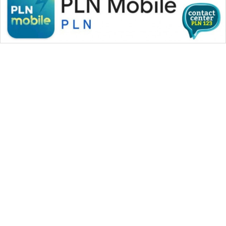
WAHANA MEDIA GROUP
|
|
|
WAHANA NEWS co
WAHANA TANI
WAHANA ADVOKAT
|
|
WAHANA INFRASTRUKTUR
WAHANA KONSUMEN
|
|
|
WAHANA LISTRIK
WAHANA TRAVEL
WAHANA TV
|
|
|
WAHANANEWS id
WAHANANEWS CO ID
WAHANANEWS NET
|
|
|
WAHANA SPORT ID
Wahana UMKM
Wahana Seleb