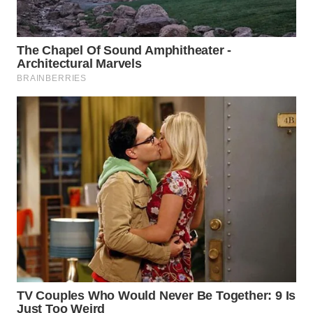
TAPANULI
TENGAH
WN DELI
SERDANG
WN
TEBING
TINGGI
WN
PAKPAK
WN
KARAWANG
WN
BEKASI