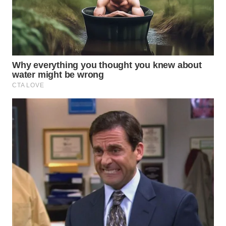
WN
INDRAMAYU
WN
KUNINGAN
WN
MAJALENGKA
WN
SUBANG
WN
SUKABUMI
WN
PURWAKARTA