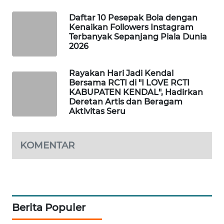
PORTAL
Daftar 10 Pesepak Bola dengan
KONSUMEN
Kenaikan Followers Instagram
Terbanyak Sepanjang Piala Dunia
2026
FORWAMKI
Rayakan Hari Jadi Kendal
ALPERKLINAS
Bersama RCTI di "I LOVE RCTI
KABUPATEN KENDAL", Hadirkan
FORJASIDA
Deretan Artis dan Beragam
Aktivitas Seru
TAMBANG
NEWS
KOMENTAR
SITUNGIR
NEWS
SIDIKALANG
Berita Populer
NEWS