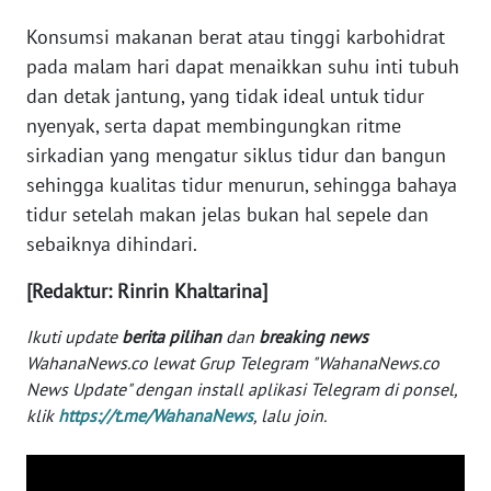
Konsumsi makanan berat atau tinggi karbohidrat
WN
SERAMBI
pada malam hari dapat menaikkan suhu inti tubuh
dan detak jantung, yang tidak ideal untuk tidur
WN
nyenyak, serta dapat membingungkan ritme
JAMBI
sirkadian yang mengatur siklus tidur dan bangun
sehingga kualitas tidur menurun, sehingga bahaya
WN
tidur setelah makan jelas bukan hal sepele dan
SULTRA
sebaiknya dihindari.
WN
[Redaktur: Rinrin Khaltarina]
NTB
Ikuti update
berita pilihan
dan
breaking news
WN
WahanaNews.co lewat Grup Telegram "WahanaNews.co
SULTENG
News Update" dengan install aplikasi Telegram di ponsel,
klik
https://t.me/WahanaNews
, lalu join.
WN
SULBAR