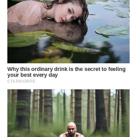
WN
SUMEDANG
WN
CIANJUR
WN
KEPULAUAN
SERIBU
WN
TANGERANG
WN
BINJAI
WN
CIREBON