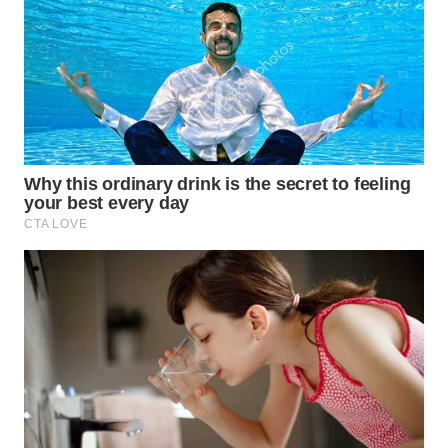
WN
MALUKU
WN
MALUT
WN
DAIRI
WN
DANAU
TOBA
WN
NIAS
WN
LANGKAT