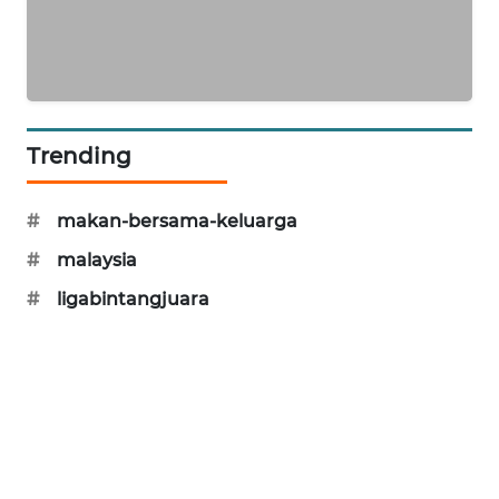
KARING
NEWS
JURNAL
MARITIM
Trending
HUMBANG
NEWS
#
makan-bersama-keluarga
#
malaysia
GARONGGANG
NEWS
#
ligabintangjuara
FISUELRI
ID
ENERGI
NEWS