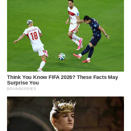
WN
NATUNA
WN
BINTAN
WN
MANDALIKA
WN
LIKUPANG
WN
LABUANBAJO
WN
BORNEO