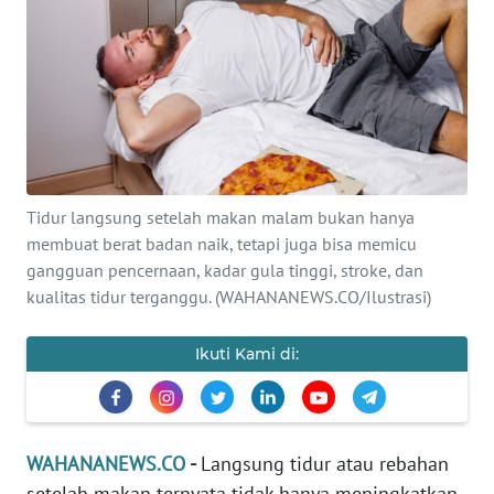
SAINS-TEKNO
KESEHATAN
INTERNASIONAL
SERBA-SERBI
Tidur langsung setelah makan malam bukan hanya
membuat berat badan naik, tetapi juga bisa memicu
PENDIDIKAN
gangguan pencernaan, kadar gula tinggi, stroke, dan
kualitas tidur terganggu. (WAHANANEWS.CO/Ilustrasi)
OLAHRAGA
Ikuti Kami di:
OPINI
EDITORIAL
WAHANANEWS.CO
-
Langsung tidur atau rebahan
setelah makan ternyata tidak hanya meningkatkan