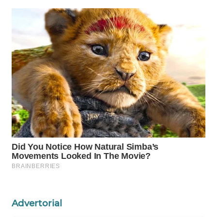
WAHANA
SPORT
WAHANA
UMKM
WAHANA
SELEB
WAHANA
PERSONA
WAHANA
OTOMOTIF
WAHANA
HEALTH
Advertorial