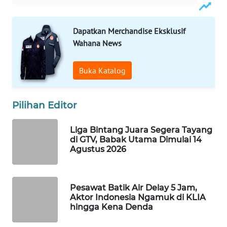
WAHANA
DESA
Dapatkan Merchandise Eksklusif
WISATA
Wahana News
LAPAK
WAHANA
Buka Katalog
Wahana
Pilihan Editor
Network
Liga Bintang Juara Segera Tayang
KONSUMEN
di GTV, Babak Utama Dimulai 14
LISTRIK
Agustus 2026
MASYARAKAT
KELISTRIKAN
Pesawat Batik Air Delay 5 Jam,
Aktor Indonesia Ngamuk di KLIA
WALINKI
hingga Kena Denda
ID