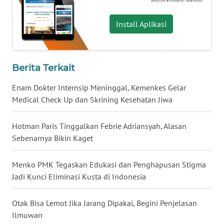
WN
NUSANTARA
Install Aplikasi
WN
JOGJA
Berita Terkait
WN
Enam Dokter Internsip Meninggal, Kemenkes Gelar
JATIM
Medical Check Up dan Skrining Kesehatan Jiwa
WN
Hotman Paris Tinggalkan Febrie Adriansyah, Alasan
BALI
Sebenarnya Bikin Kaget
WN
Menko PMK Tegaskan Edukasi dan Penghapusan Stigma
KALBAR
Jadi Kunci Eliminasi Kusta di Indonesia
WN
Otak Bisa Lemot Jika Jarang Dipakai, Begini Penjelasan
KALTENG
Ilmuwan