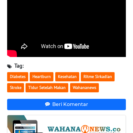
WN
BABEL
WN
SUMBAR
WN
SUMSEL
Tag:
WN
Diabetes
Heartburn
Kesehatan
Ritme Sirkadian
BENGKULU
Stroke
Tidur Setelah Makan
Wahananews
WN
LAMPUNG
Beri Komentar
WN
JATENG