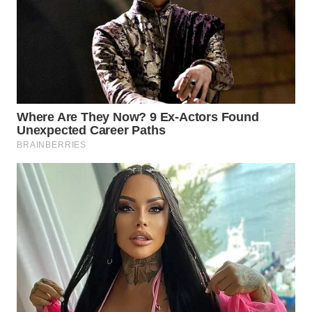
Wahana
Media
Group
WAHANA
NEWS
WAHANA
TANI
WAHANA
ADVOKAT
WAHANA
INFRASTRUKTUR
WAHANA
KONSUMEN