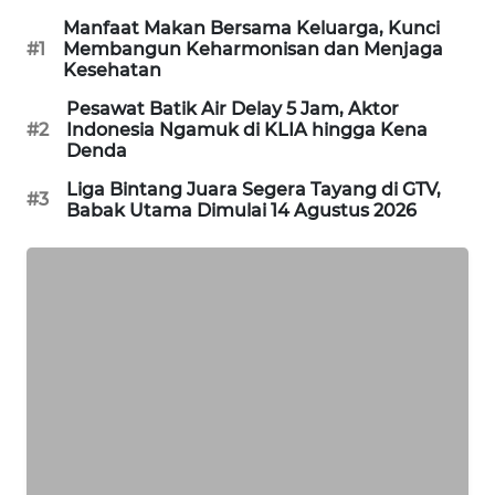
Manfaat Makan Bersama Keluarga, Kunci
SIBARAGAS
#1
Membangun Keharmonisan dan Menjaga
NEWS
Kesehatan
Pesawat Batik Air Delay 5 Jam, Aktor
METRO
#2
Indonesia Ngamuk di KLIA hingga Kena
SIANTAR
Denda
NEWS
Liga Bintang Juara Segera Tayang di GTV,
#3
Babak Utama Dimulai 14 Agustus 2026
METRO
MEDAN
NEWS
METRO
JAKARTA
NEWS
KRT
NEWS