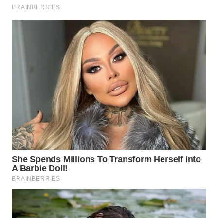
WN
BOGOR
WN
DEPOK
WN
TAPANULI
UTARA
WN
SAMOSIR
WN
PADANG
LAWAS