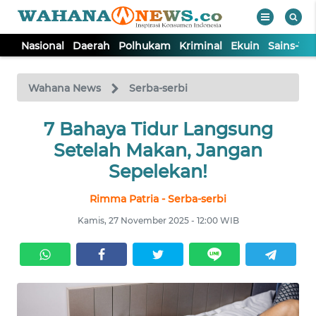
Nasional
Daerah
Polhukam
Kriminal
Ekuin
Sains-Te
WAHANA
Tutup
TV
Wahana News
Serba-serbi
NASIONAL
7 Bahaya Tidur Langsung
Setelah Makan, Jangan
DAERAH
Sepelekan!
Rimma Patria - Serba-serbi
POLHUKAM
Kamis, 27 November 2025 - 12:00 WIB
KRIMINAL
EKUIN