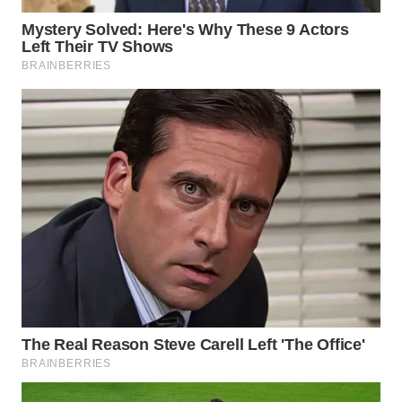
WN
PRIANGAN
TIMUR
WN
SEMARANG
WN
SOLO
WN
BOROBUDUR
WN
MADURA
WN
SURABAYA