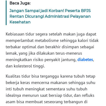
Baca Juga:
Jangan Sampai jadi Korban! Peserta BPJS
KARIR
Rentan Dicurangi Administrasi Pelayanan
Kesehatan
DISCLAIMER
Kebiasaan tidur segera setelah makan juga dapat
Wahana
memperlambat metabolisme sehingga kalori tidak
News
Regional
terbakar optimal dan berakhir disimpan sebagai
lemak, yang jika dilakukan terus-menerus
WN
meningkatkan risiko penyakit jantung,
diabetes
,
SUMUT
dan kolesterol tinggi.
WN
Kualitas tidur bisa terganggu karena tubuh tetap
JAKARTA
bekerja keras mencerna makanan sehingga suhu
inti tubuh meningkat sementara suhu tubuh
WN
idealnya menurun saat bersiap tidur, dan refluks
JABAR
asam bisa membuat seseorang terbangun di