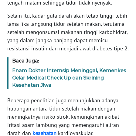
tengah malam sehingga tidur tidak nyenyak.
WN
BANTEN
Selain itu, kadar gula darah akan tetap tinggi lebih
lama jika langsung tidur setelah makan, terutama
WN
setelah mengonsumsi makanan tinggi karbohidrat,
NTT
yang dalam jangka panjang dapat memicu
resistansi insulin dan menjadi awal diabetes tipe 2.
WN
KEPRI
Baca Juga:
Enam Dokter Internsip Meninggal, Kemenkes
WN
Gelar Medical Check Up dan Skrining
PAPUA
Kesehatan Jiwa
WN
Beberapa penelitian juga menunjukkan adanya
PAPUA
BARAT
hubungan antara tidur setelah makan dengan
meningkatnya risiko strok, kemungkinan akibat
WN
iritasi asam lambung yang memengaruhi aliran
RIAU
darah dan
kesehatan
kardiovaskular.