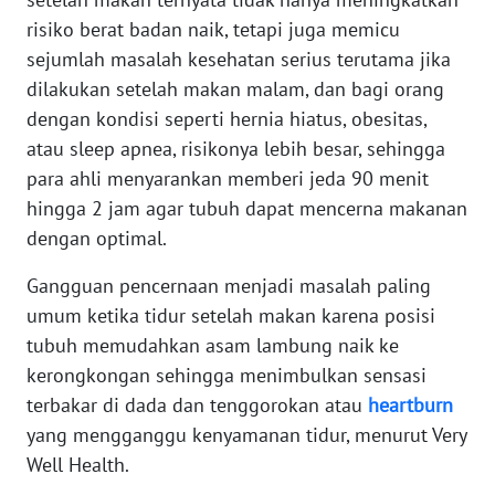
Informasi
risiko berat badan naik, tetapi juga memicu
INDEKS
sejumlah masalah kesehatan serius terutama jika
BERITA
dilakukan setelah makan malam, dan bagi orang
dengan kondisi seperti hernia hiatus, obesitas,
KONTAK
atau sleep apnea, risikonya lebih besar, sehingga
KAMI
para ahli menyarankan memberi jeda 90 menit
hingga 2 jam agar tubuh dapat mencerna makanan
INFO
dengan optimal.
IKLAN
Gangguan pencernaan menjadi masalah paling
TENTANG
umum ketika tidur setelah makan karena posisi
KAMI
tubuh memudahkan asam lambung naik ke
kerongkongan sehingga menimbulkan sensasi
PEDOMAN
terbakar di dada dan tenggorokan atau
heartburn
MEDIA
SIBER
yang mengganggu kenyamanan tidur, menurut Very
Well Health.
REDAKSI