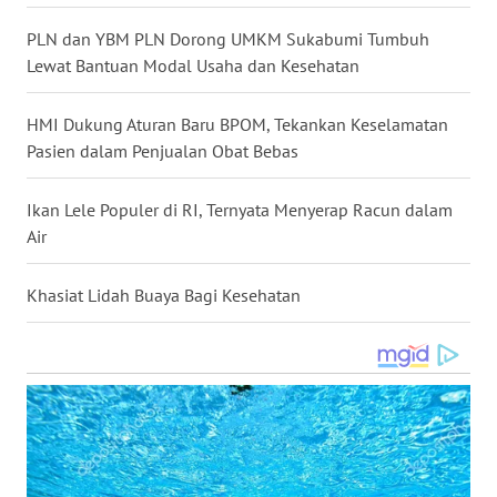
WN
PLN dan YBM PLN Dorong UMKM Sukabumi Tumbuh
KALTARA
Lewat Bantuan Modal Usaha dan Kesehatan
WN
HMI Dukung Aturan Baru BPOM, Tekankan Keselamatan
KALSEL
Pasien dalam Penjualan Obat Bebas
WN
Ikan Lele Populer di RI, Ternyata Menyerap Racun dalam
KALTIM
Air
WN
SULSEL
Khasiat Lidah Buaya Bagi Kesehatan
WN
GORONTALO
WN
SULUT