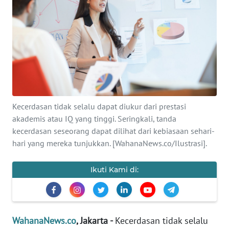
SAINS-TEKNO
KESEHATAN
INTERNASIONAL
SERBA-SERBI
Kecerdasan tidak selalu dapat diukur dari prestasi
akademis atau IQ yang tinggi. Seringkali, tanda
PENDIDIKAN
kecerdasan seseorang dapat dilihat dari kebiasaan sehari-
hari yang mereka tunjukkan. [WahanaNews.co/Ilustrasi].
OLAHRAGA
Ikuti Kami di:
OPINI
EDITORIAL
WahanaNews.co
, Jakarta -
Kecerdasan tidak selalu