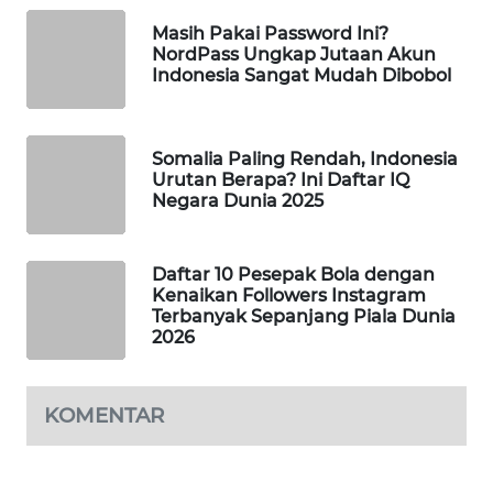
WAHANA
Masih Pakai Password Ini?
DESA
NordPass Ungkap Jutaan Akun
WISATA
Indonesia Sangat Mudah Dibobol
LAPAK
WAHANA
Somalia Paling Rendah, Indonesia
Urutan Berapa? Ini Daftar IQ
Negara Dunia 2025
Wahana
Network
Daftar 10 Pesepak Bola dengan
KONSUMEN
Kenaikan Followers Instagram
LISTRIK
Terbanyak Sepanjang Piala Dunia
2026
MASYARAKAT
KELISTRIKAN
KOMENTAR
WALINKI
ID