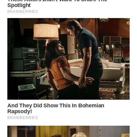
WN
INDRAMAYU
WN
KUNINGAN
WN
MAJALENGKA
WN
SUBANG
WN
SUKABUMI
WN
PURWAKARTA