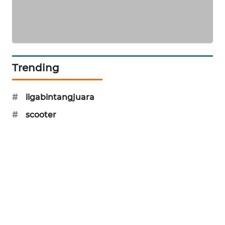
PORTAL
KONSUMEN
FORWAMKI
Trending
ALPERKLINAS
#
ligabintangjuara
FORJASIDA
#
scooter
TAMBANG
NEWS
SITUNGIR
NEWS
SIDIKALANG
NEWS