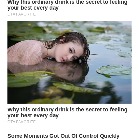
WN
MALUKU
WN
MALUT
WN
DAIRI
WN
DANAU
TOBA
WN
NIAS
WN
LANGKAT