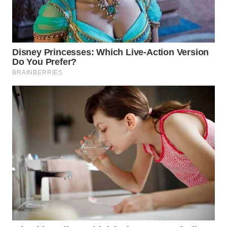
WN
KALTARA
WN
KALSEL
WN
KALTIM
WN
SULSEL
WN
GORONTALO
WN
SULUT