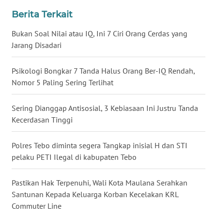
Berita Terkait
WN
BABEL
Bukan Soal Nilai atau IQ, Ini 7 Ciri Orang Cerdas yang
Jarang Disadari
WN
SUMBAR
Psikologi Bongkar 7 Tanda Halus Orang Ber-IQ Rendah,
Nomor 5 Paling Sering Terlihat
WN
SUMSEL
Sering Dianggap Antisosial, 3 Kebiasaan Ini Justru Tanda
Kecerdasan Tinggi
WN
BENGKULU
Polres Tebo diminta segera Tangkap inisial H dan STI
pelaku PETI Ilegal di kabupaten Tebo
WN
LAMPUNG
Pastikan Hak Terpenuhi, Wali Kota Maulana Serahkan
WN
Santunan Kepada Keluarga Korban Kecelakan KRL
JATENG
Commuter Line