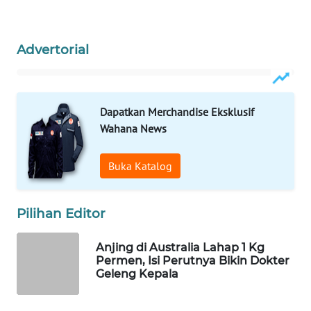
WAHANA
LISTRIK
Advertorial
WAHANA
TRAVEL
Dapatkan Merchandise Eksklusif
WAHANA
Wahana News
TV
Buka Katalog
WAHANANEWS
ID
Pilihan Editor
WAHANANEWS
CO ID
Anjing di Australia Lahap 1 Kg
Permen, Isi Perutnya Bikin Dokter
Geleng Kepala
WAHANANEWS
NET