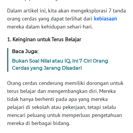
Dalam artikel ini, kita akan mengeksplorasi 7 tanda
KARIR
orang cerdas yang dapat terlihat dari
kebiasaan
mereka dalam kehidupan sehari-hari.
DISCLAIMER
1. Keinginan untuk Terus Belajar
Wahana
News
Baca Juga:
Regional
Bukan Soal Nilai atau IQ, Ini 7 Ciri Orang
Cerdas yang Jarang Disadari
WN
SUMUT
Orang cerdas cenderung memiliki dorongan untuk
terus belajar dan mengembangkan diri. Mereka
WN
tidak hanya berhenti pada apa yang mereka
JAKARTA
pelajari di sekolah atau pekerjaan, tetapi selalu
mencari peluang untuk memperluas pengetahuan
WN
JABAR
mereka di berbagai bidang.