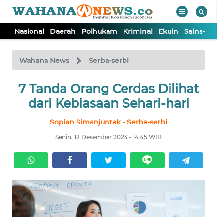
Nasional
Daerah
Polhukam
Kriminal
Ekuin
Sains-Te
WAHANA
Tutup
TV
Wahana News
Serba-serbi
NASIONAL
7 Tanda Orang Cerdas Dilihat
dari Kebiasaan Sehari-hari
DAERAH
Sopian Simanjuntak - Serba-serbi
Senin, 18 Desember 2023 - 14:45 WIB
POLHUKAM
KRIMINAL
EKUIN