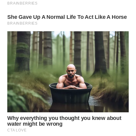
WN
TAPANULI
SELATAN
WN
TANJUNG
LESUNG
WN
KARO
WN
SIMALUNGUN
WN
LABUHANBATU
WN