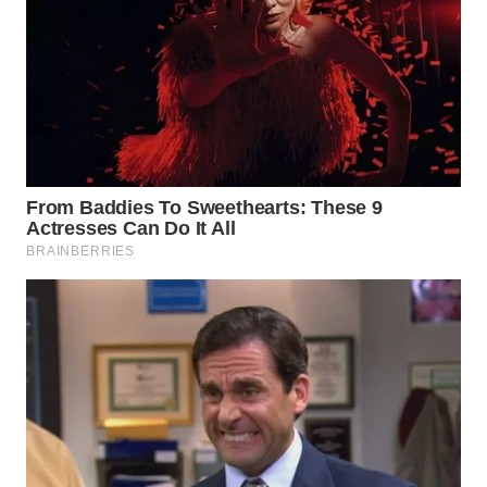
WN
BOGOR
WN
DEPOK
WN
TAPANULI
UTARA
WN
SAMOSIR
WN
PADANG
LAWAS