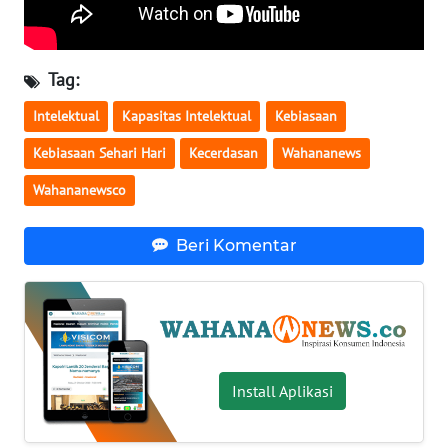
WN
SERAMBI
Tag:
WN
Intelektual
Kapasitas Intelektual
Kebiasaan
JAMBI
Kebiasaan Sehari Hari
Kecerdasan
Wahananews
WN
Wahananewsco
SULTRA
Beri Komentar
WN
NTB
WN
SULTENG
Install Aplikasi
WN
SULBAR