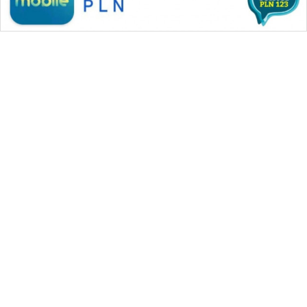
WAHANA MEDIA GROUP
|
|
|
WAHANA NEWS co
WAHANA TANI
WAHANA ADVOKAT
|
|
WAHANA INFRASTRUKTUR
WAHANA KONSUMEN
|
|
|
WAHANA LISTRIK
WAHANA TRAVEL
WAHANA TV
|
|
|
WAHANANEWS id
WAHANANEWS CO ID
WAHANANEWS NET
|
|
|
WAHANA SPORT ID
Wahana UMKM
Wahana Seleb
|
|
|
Wahana Persona
Wahana Otomotif
Wahana Health