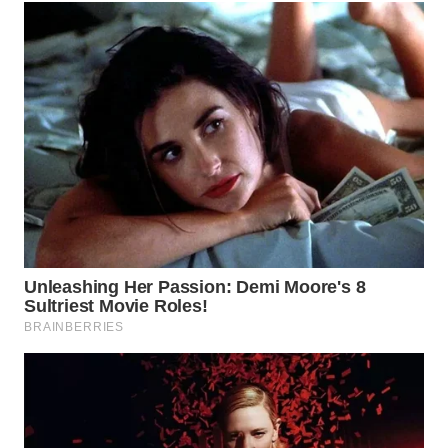
TAPANULI
TENGAH
WN DELI
SERDANG
WN
TEBING
TINGGI
WN
PAKPAK
WN
KARAWANG
WN
BEKASI