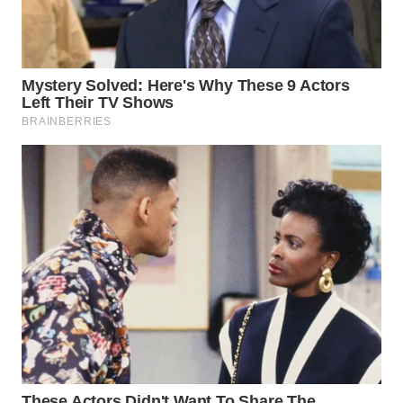
WN
SUMEDANG
WN
CIANJUR
WN
KEPULAUAN
SERIBU
WN
TANGERANG
WN
BINJAI
WN
CIREBON