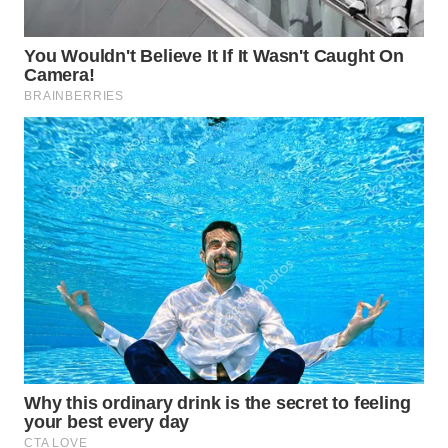
Wahana
Media
Group
WAHANA
NEWS
WAHANA
TANI
WAHANA
ADVOKAT
WAHANA
INFRASTRUKTUR
WAHANA
KONSUMEN