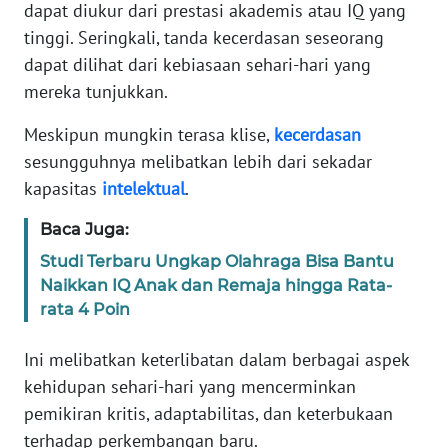
Informasi
dapat diukur dari prestasi akademis atau IQ yang
tinggi. Seringkali, tanda kecerdasan seseorang
INDEKS
dapat dilihat dari kebiasaan sehari-hari yang
BERITA
mereka tunjukkan.
KONTAK
Meskipun mungkin terasa klise,
kecerdasan
KAMI
sesungguhnya melibatkan lebih dari sekadar
kapasitas
intelektual
.
INFO
IKLAN
Baca Juga:
Studi Terbaru Ungkap Olahraga Bisa Bantu
TENTANG
Naikkan IQ Anak dan Remaja hingga Rata-
KAMI
rata 4 Poin
PEDOMAN
Ini melibatkan keterlibatan dalam berbagai aspek
MEDIA
kehidupan sehari-hari yang mencerminkan
SIBER
pemikiran kritis, adaptabilitas, dan keterbukaan
terhadap perkembangan baru.
REDAKSI