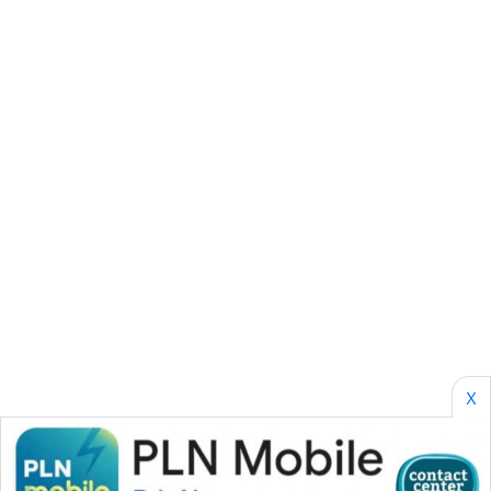
SONYA
ASA
NEWS
X