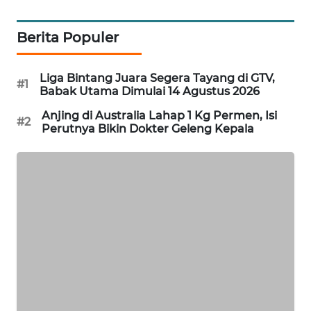
MAWAKA
Berita Populer
ID
MARTABAT
Liga Bintang Juara Segera Tayang di GTV,
#1
NET
Babak Utama Dimulai 14 Agustus 2026
Anjing di Australia Lahap 1 Kg Permen, Isi
#2
PLN
Perutnya Bikin Dokter Geleng Kepala
WATCH
MKLI
LPKKI
LKKI
KOPEKLIN