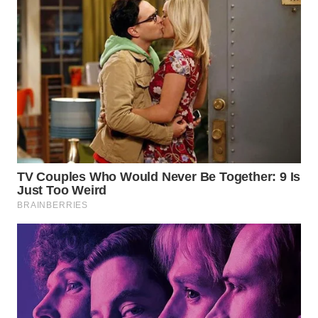
WN
PRIANGAN
TIMUR
WN
SEMARANG
WN
SOLO
WN
BOROBUDUR
WN
MADURA
WN
SURABAYA