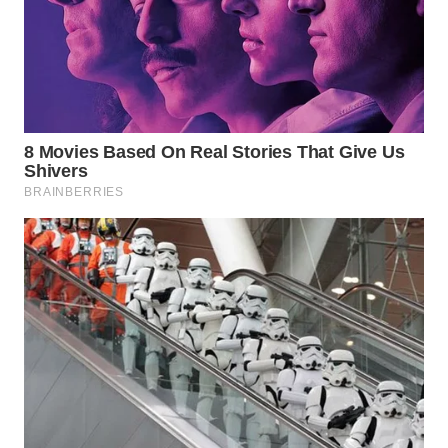
WN
NATUNA
WN
BINTAN
WN
MANDALIKA
WN
LIKUPANG
WN
LABUANBAJO
WN
BORNEO