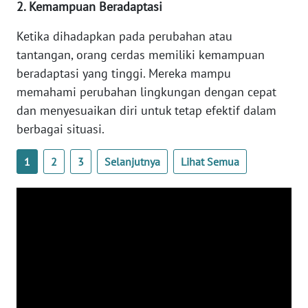
2. Kemampuan Beradaptasi
WN
BANTEN
Ketika dihadapkan pada perubahan atau
tantangan, orang cerdas memiliki kemampuan
WN
beradaptasi yang tinggi. Mereka mampu
NTT
memahami perubahan lingkungan dengan cepat
dan menyesuaikan diri untuk tetap efektif dalam
WN
KEPRI
berbagai situasi.
1
2
3
Selanjutnya
Lihat Semua
WN
PAPUA
WN
PAPUA
BARAT
WN
RIAU