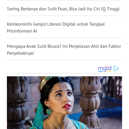
WN
Sering Bertanya dan Sulit Puas, Bisa Jadi Itu Ciri IQ Tinggi
NUSANTARA
Kemkominfo Genjot Literasi Digital untuk Tangkal
WN
Misinformasi AI
JOGJA
Mengapa Anak Sulit Bicara? Ini Penjelasan Ahli dan Faktor
WN
Penyebabnya!
JATIM
WN
BALI
WN
KALBAR
WN
KALTENG