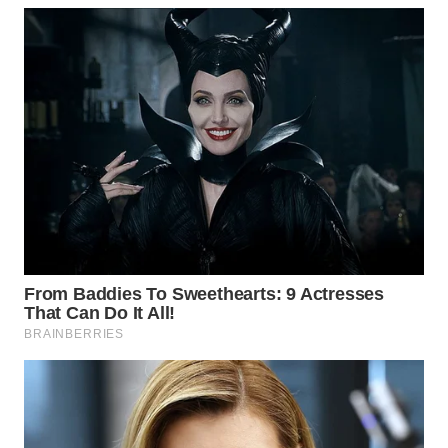
WN
MALUKU
WN
MALUT
WN
DAIRI
WN
DANAU
TOBA
WN
NIAS
WN
LANGKAT