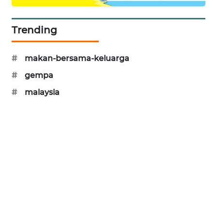
MAWAKA
ID
Trending
MARTABAT
#
makan-bersama-keluarga
NET
#
gempa
PLN
#
malaysia
WATCH
MKLI
LPKKI
LKKI
KOPEKLIN