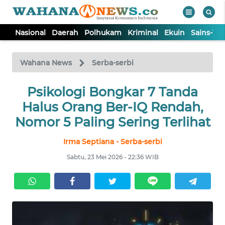
Nasional
Daerah
Polhukam
Kriminal
Ekuin
Sains-Te
WAHANA
Tutup
TV
Wahana News
Serba-serbi
NASIONAL
Psikologi Bongkar 7 Tanda
Halus Orang Ber-IQ Rendah,
DAERAH
Nomor 5 Paling Sering Terlihat
Irma Septiana - Serba-serbi
POLHUKAM
Sabtu, 23 Mei 2026 - 22:36 WIB
KRIMINAL
EKUIN