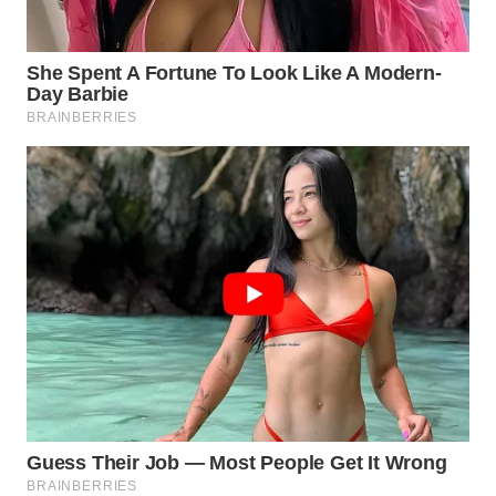
WN
PRIANGAN
TIMUR
WN
SEMARANG
WN
SOLO
WN
BOROBUDUR
WN
MADURA
WN
SURABAYA