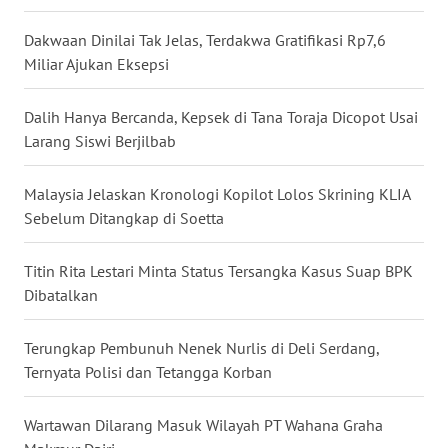
WN
Dakwaan Dinilai Tak Jelas, Terdakwa Gratifikasi Rp7,6
BABEL
Miliar Ajukan Eksepsi
WN
Dalih Hanya Bercanda, Kepsek di Tana Toraja Dicopot Usai
SUMBAR
Larang Siswi Berjilbab
WN
Malaysia Jelaskan Kronologi Kopilot Lolos Skrining KLIA
SUMSEL
Sebelum Ditangkap di Soetta
WN
Titin Rita Lestari Minta Status Tersangka Kasus Suap BPK
BENGKULU
Dibatalkan
WN
LAMPUNG
Terungkap Pembunuh Nenek Nurlis di Deli Serdang,
Ternyata Polisi dan Tetangga Korban
WN
JATENG
Wartawan Dilarang Masuk Wilayah PT Wahana Graha