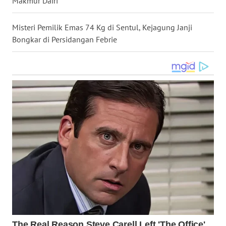
Makmur Dairi
WN
NUSANTARA
Misteri Pemilik Emas 74 Kg di Sentul, Kejagung Janji
Bongkar di Persidangan Febrie
WN
JOGJA
WN
JATIM
WN
BALI
WN
KALBAR
WN
KALTENG