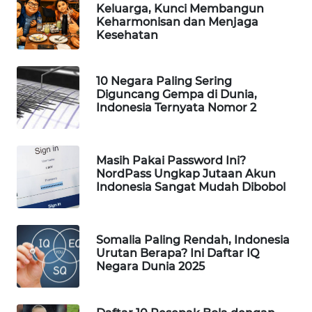
Keluarga, Kunci Membangun
WAHANA
Keharmonisan dan Menjaga
Kesehatan
LISTRIK
WAHANA
10 Negara Paling Sering
TRAVEL
Diguncang Gempa di Dunia,
Indonesia Ternyata Nomor 2
WAHANA
TV
Masih Pakai Password Ini?
NordPass Ungkap Jutaan Akun
WAHANANEWS
Indonesia Sangat Mudah Dibobol
ID
WAHANANEWS
Somalia Paling Rendah, Indonesia
CO ID
Urutan Berapa? Ini Daftar IQ
Negara Dunia 2025
WAHANANEWS
NET