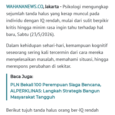
Informasi
WAHANANEWS.CO
, Jakarta -
Psikologi mengungkap
sejumlah tanda halus yang kerap muncul pada
INDEKS
BERITA
individu dengan IQ rendah, mulai dari sulit berpikir
kritis hingga minim rasa ingin tahu terhadap hal
KONTAK
baru, Sabtu (23/5/2026).
KAMI
Dalam kehidupan sehari-hari, kemampuan kognitif
INFO
seseorang sering kali tercermin dari cara mereka
IKLAN
menyelesaikan masalah, memahami situasi, hingga
merespons perubahan di sekitar.
TENTANG
KAMI
Baca Juga:
PLN Bekali 100 Perempuan Siaga Bencana,
PEDOMAN
ALPERKLINAS: Langkah Strategis Bangun
MEDIA
Masyarakat Tangguh
SIBER
Berikut tujuh tanda halus orang ber-IQ rendah
REDAKSI