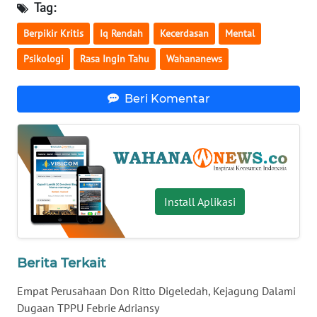
Tag:
WN
Berpikir Kritis
Iq Rendah
Kecerdasan
Mental
SERAMBI
Psikologi
Rasa Ingin Tahu
Wahananews
WN
JAMBI
Beri Komentar
WN
SULTRA
WN
NTB
Install Aplikasi
WN
SULTENG
Berita Terkait
WN
Empat Perusahaan Don Ritto Digeledah, Kejagung Dalami
SULBAR
Dugaan TPPU Febrie Adriansy