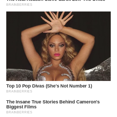
WN
KALTARA
WN
KALSEL
WN
KALTIM
WN
SULSEL
WN
GORONTALO
WN
SULUT