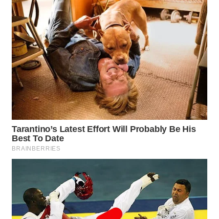
WN
SUMEDANG
WN
CIANJUR
WN
KEPULAUAN
SERIBU
WN
TANGERANG
WN
BINJAI
WN
CIREBON