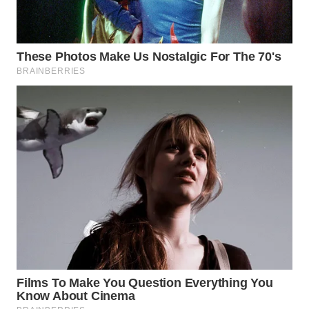
TAPANULI
TENGAH
WN DELI
SERDANG
WN
TEBING
TINGGI
WN
PAKPAK
WN
KARAWANG
WN
BEKASI