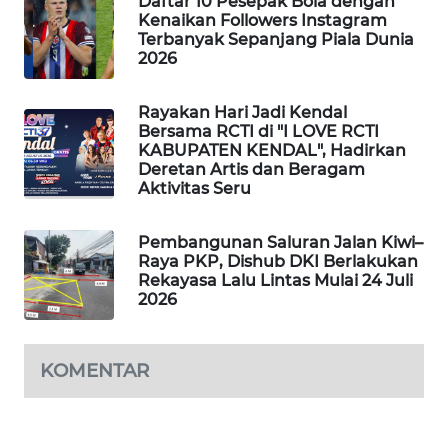
Daftar 10 Pesepak Bola dengan
Kenaikan Followers Instagram
WAHANA
Terbanyak Sepanjang Piala Dunia
SPORT
2026
WAHANA
Rayakan Hari Jadi Kendal
UMKM
Bersama RCTI di "I LOVE RCTI
KABUPATEN KENDAL", Hadirkan
Deretan Artis dan Beragam
WAHANA
Aktivitas Seru
SELEB
Pembangunan Saluran Jalan Kiwi–
WAHANA
Raya PKP, Dishub DKI Berlakukan
PERSONA
Rekayasa Lalu Lintas Mulai 24 Juli
2026
WAHANA
OTOMOTIF
KOMENTAR
WAHANA
HEALTH