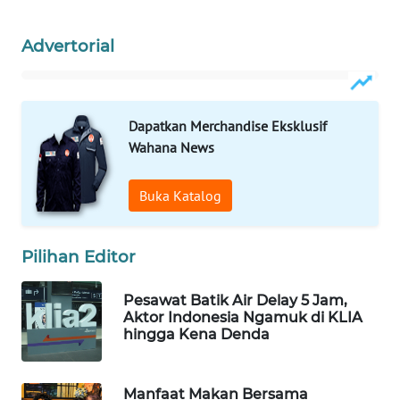
Wahana
Media
Advertorial
Group
WAHANA
NEWS
Dapatkan Merchandise Eksklusif
Wahana News
WAHANA
TANI
Buka Katalog
WAHANA
ADVOKAT
Pilihan Editor
WAHANA
Pesawat Batik Air Delay 5 Jam,
INFRASTRUKTUR
Aktor Indonesia Ngamuk di KLIA
hingga Kena Denda
WAHANA
KONSUMEN
Manfaat Makan Bersama