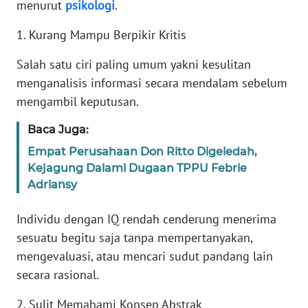
menurut
psikologi
.
KARIR
1. Kurang Mampu Berpikir Kritis
Salah satu ciri paling umum yakni kesulitan
DISCLAIMER
menganalisis informasi secara mendalam sebelum
mengambil keputusan.
Wahana
News
Baca Juga:
Regional
Empat Perusahaan Don Ritto Digeledah,
WN
Kejagung Dalami Dugaan TPPU Febrie
SUMUT
Adriansy
Individu dengan IQ rendah cenderung menerima
WN
JAKARTA
sesuatu begitu saja tanpa mempertanyakan,
mengevaluasi, atau mencari sudut pandang lain
WN
secara rasional.
JABAR
2. Sulit Memahami Konsep Abstrak