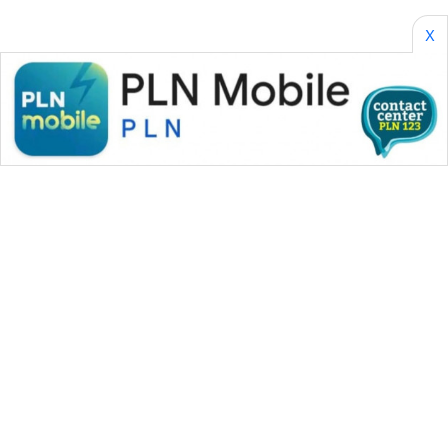
SONYA
ASA
X
NEWS
WAHANA MEDIA GROUP
|
|
|
WAHANA NEWS co
WAHANA TANI
WAHANA ADVOKAT