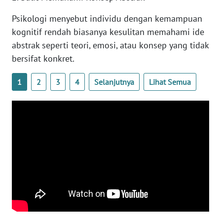
WN
Psikologi menyebut individu dengan kemampuan
BANTEN
kognitif rendah biasanya kesulitan memahami ide
abstrak seperti teori, emosi, atau konsep yang tidak
WN
NTT
bersifat konkret.
WN
1
2
3
4
Selanjutnya
Lihat Semua
KEPRI
WN
PAPUA
WN
PAPUA
BARAT
WN
RIAU