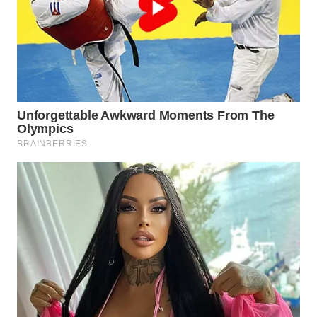
WN
INDRAMAYU
WN
KUNINGAN
WN
MAJALENGKA
WN
SUBANG
WN
SUKABUMI
WN
PURWAKARTA