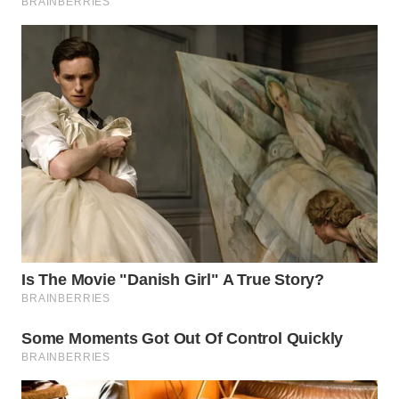
WN
BOGOR
WN
DEPOK
WN
TAPANULI
UTARA
WN
SAMOSIR
WN
PADANG
LAWAS