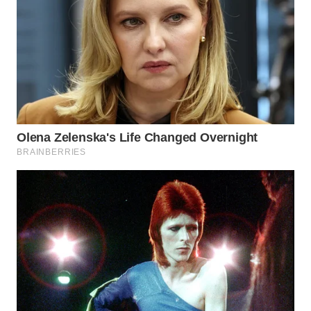
WN
TAPANULI
SELATAN
WN
TANJUNG
LESUNG
WN
KARO
WN
SIMALUNGUN
WN
LABUHANBATU
WN