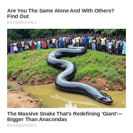
WN
NATUNA
WN
BINTAN
WN
MANDALIKA
WN
LIKUPANG
WN
LABUANBAJO
WN
BORNEO