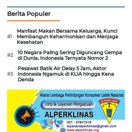
WAHANA
DESA
Berita Populer
WISATA
Manfaat Makan Bersama Keluarga, Kunci
LAPAK
#1
Membangun Keharmonisan dan Menjaga
WAHANA
Kesehatan
10 Negara Paling Sering Diguncang Gempa
#2
Wahana
di Dunia, Indonesia Ternyata Nomor 2
Network
Pesawat Batik Air Delay 5 Jam, Aktor
#3
Indonesia Ngamuk di KLIA hingga Kena
KONSUMEN
Denda
LISTRIK
MASYARAKAT
KELISTRIKAN
WALINKI
ID