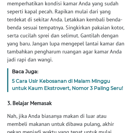
Informasi
memperhatikan kondisi kamar Anda yang sudah
seperti kapal pecah. Rapikan mulai dari yang
INDEKS
terdekat di sekitar Anda. Letakkan kembali benda-
BERITA
benda sesuai tempatnya. Singkirkan pakaian kotor,
serta cucilah sprei dan selimut. Gantilah dengan
KONTAK
yang baru. Jangan lupa mengepel lantai kamar dan
KAMI
tambahkan pengharum ruangan agar kamar Anda
jadi rapi dan wangi.
INFO
IKLAN
Baca Juga:
5 Cara Usir Kebosanan di Malam Minggu
TENTANG
KAMI
untuk Kaum Ekstrovert, Nomor 3 Paling Seru!
3. Belajar Memasak
PEDOMAN
MEDIA
Nah, jika Anda biasanya makan di luar atau
SIBER
membeli makanan untuk dibawa pulang, akhir
pekan menjadi waktu yang tepat untuk mulai
REDAKSI