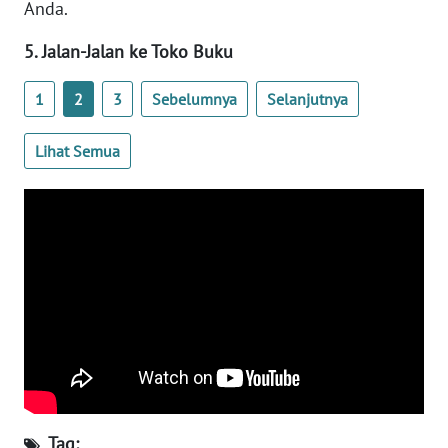
Anda.
WN
5. Jalan-Jalan ke Toko Buku
SERAMBI
1
2
3
Sebelumnya
Selanjutnya
WN
JAMBI
Lihat Semua
WN
SULTRA
WN
NTB
WN
SULTENG
WN
SULBAR
Tag: