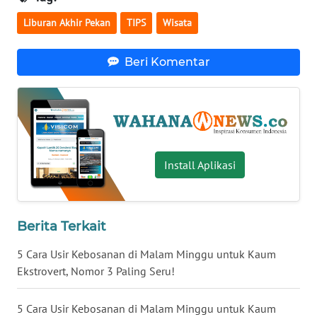
WN
Liburan Akhir Pekan
TIPS
Wisata
BABEL
Beri Komentar
WN
SUMBAR
WN
SUMSEL
Install Aplikasi
WN
BENGKULU
Berita Terkait
WN
LAMPUNG
5 Cara Usir Kebosanan di Malam Minggu untuk Kaum
Ekstrovert, Nomor 3 Paling Seru!
WN
JATENG
5 Cara Usir Kebosanan di Malam Minggu untuk Kaum