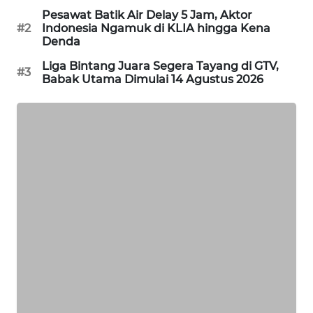
PORTAL
Pesawat Batik Air Delay 5 Jam, Aktor
#2
Indonesia Ngamuk di KLIA hingga Kena
KONSUMEN
Denda
Liga Bintang Juara Segera Tayang di GTV,
FORWAMKI
#3
Babak Utama Dimulai 14 Agustus 2026
ALPERKLINAS
FORJASIDA
TAMBANG
NEWS
SITUNGIR
NEWS
SIDIKALANG
NEWS