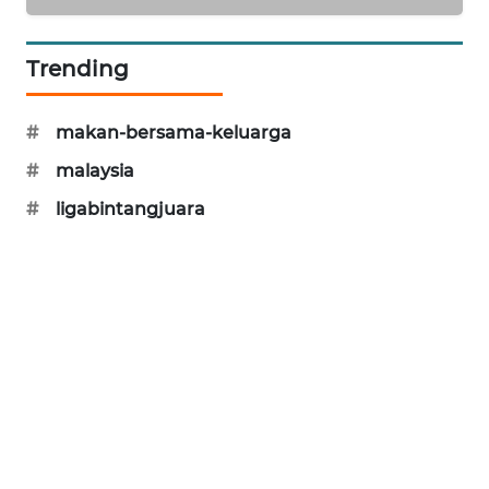
SIBARAGAS
NEWS
Trending
METRO
#
makan-bersama-keluarga
SIANTAR
NEWS
#
malaysia
#
ligabintangjuara
METRO
MEDAN
NEWS
METRO
JAKARTA
NEWS
KRT
NEWS