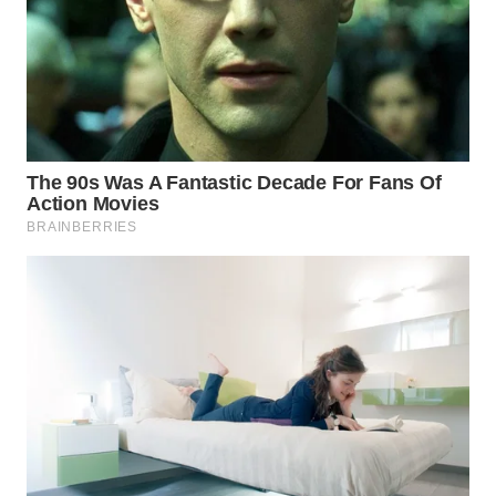
TAPANULI
TENGAH
WN DELI
SERDANG
WN
TEBING
TINGGI
WN
PAKPAK
WN
KARAWANG
WN
BEKASI