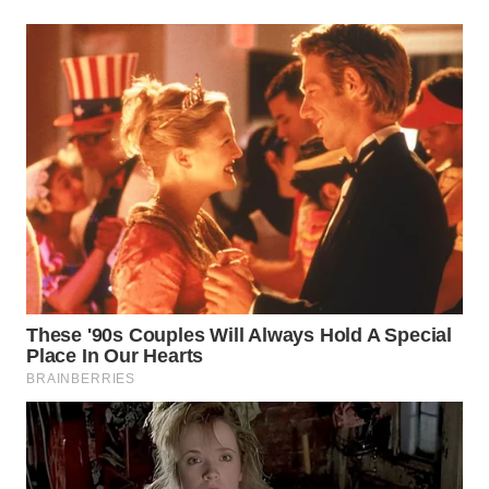
WN
INDRAMAYU
WN
KUNINGAN
WN
MAJALENGKA
WN
SUBANG
WN
SUKABUMI
WN
PURWAKARTA