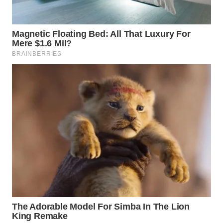
WN
BOGOR
WN
DEPOK
WN
TAPANULI
UTARA
WN
SAMOSIR
WN
PADANG
LAWAS