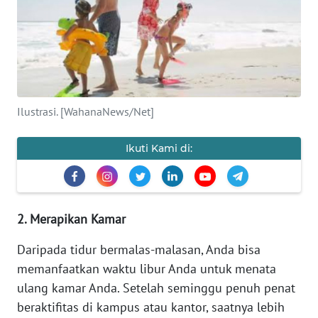
SAINS-TEKNO
KESEHATAN
INTERNASIONAL
Ilustrasi. [WahanaNews/Net]
SERBA-SERBI
Ikuti Kami di:
PENDIDIKAN
OLAHRAGA
2. Merapikan Kamar
OPINI
Daripada tidur bermalas-malasan, Anda bisa
memanfaatkan waktu libur Anda untuk menata
EDITORIAL
ulang kamar Anda. Setelah seminggu penuh penat
beraktifitas di kampus atau kantor, saatnya lebih