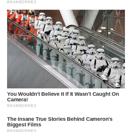
WN
SUMEDANG
WN
CIANJUR
WN
KEPULAUAN
SERIBU
WN
TANGERANG
WN
BINJAI
WN
CIREBON