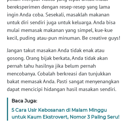
bereksperimen dengan resep-resep yang lama
KARIR
ingin Anda coba. Sesekali, masaklah makanan
untuk diri sendiri juga untuk keluarga. Anda bisa
DISCLAIMER
mulai memasak makanan yang simpel, kue-kue
kecil, puding atau-pun minuman. Be creative guys!
Wahana
News
Jangan takut masakan Anda tidak enak atau
Regional
gosong. Orang bijak berkata, Anda tidak akan
pernah tahu hasilnya jika belum pernah
WN
mencobanya. Cobalah berkreasi dan tunjukkan
SUMUT
bakat memasak Anda. Pasti sangat menyenangkan
dapat mencicipi hidangan hasil masakan sendiri.
WN
JAKARTA
Baca Juga:
5 Cara Usir Kebosanan di Malam Minggu
WN
untuk Kaum Ekstrovert, Nomor 3 Paling Seru!
JABAR