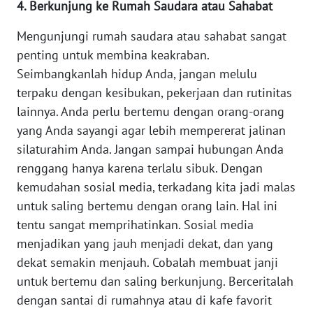
4. Berkunjung ke Rumah Saudara atau Sahabat
WN
BANTEN
Mengunjungi rumah saudara atau sahabat sangat
penting untuk membina keakraban.
WN
Seimbangkanlah hidup Anda, jangan melulu
NTT
terpaku dengan kesibukan, pekerjaan dan rutinitas
lainnya. Anda perlu bertemu dengan orang-orang
WN
yang Anda sayangi agar lebih mempererat jalinan
KEPRI
silaturahim Anda. Jangan sampai hubungan Anda
renggang hanya karena terlalu sibuk. Dengan
WN
PAPUA
kemudahan sosial media, terkadang kita jadi malas
untuk saling bertemu dengan orang lain. Hal ini
WN
tentu sangat memprihatinkan. Sosial media
PAPUA
menjadikan yang jauh menjadi dekat, dan yang
BARAT
dekat semakin menjauh. Cobalah membuat janji
untuk bertemu dan saling berkunjung. Berceritalah
WN
dengan santai di rumahnya atau di kafe favorit
RIAU