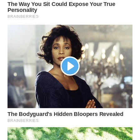
Wahana
Media
Group
WAHANA
NEWS
WAHANA
TANI
WAHANA
ADVOKAT
WAHANA
INFRASTRUKTUR
WAHANA
KONSUMEN