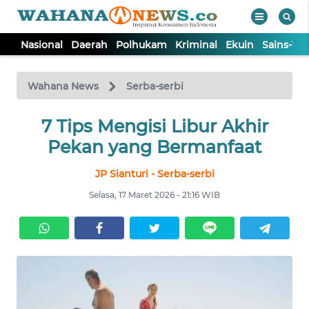
Nasional
Daerah
Polhukam
Kriminal
Ekuin
Sains-Te
WAHANA
Tutup
TV
Wahana News
Serba-serbi
NASIONAL
7 Tips Mengisi Libur Akhir
Pekan yang Bermanfaat
DAERAH
JP Sianturi - Serba-serbi
Selasa, 17 Maret 2026 - 21:16 WIB
POLHUKAM
KRIMINAL
EKUIN