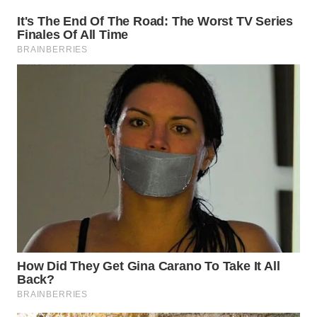
WN
MALUKU
WN
MALUT
WN
DAIRI
WN
DANAU
TOBA
WN
NIAS
WN
LANGKAT