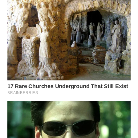
WN
TAPANULI
SELATAN
WN
TANJUNG
LESUNG
WN
KARO
WN
SIMALUNGUN
WN
LABUHANBATU
WN