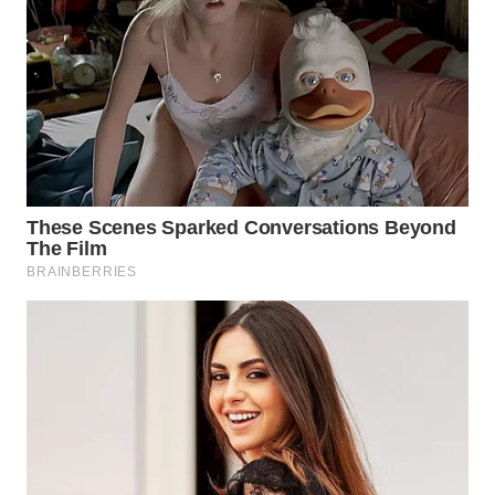
WN
PRIANGAN
TIMUR
WN
SEMARANG
WN
SOLO
WN
BOROBUDUR
WN
MADURA
WN
SURABAYA