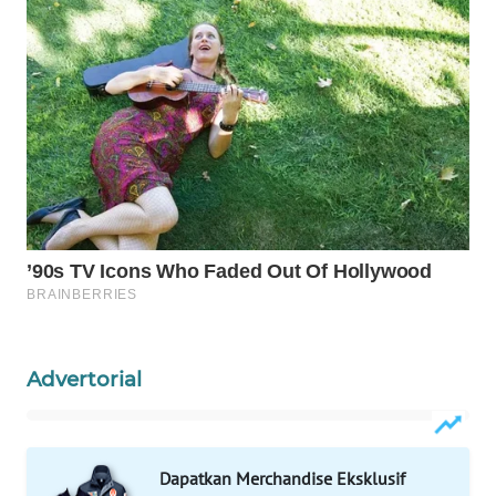
WAHANA
LISTRIK
WAHANA
TRAVEL
WAHANA
TV
WAHANANEWS
ID
WAHANANEWS
Advertorial
CO ID
WAHANANEWS
NET
Dapatkan Merchandise Eksklusif