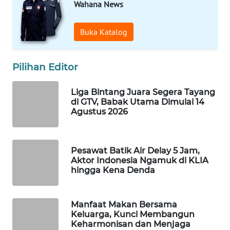
Wahana News
WAHANA
SPORT
Buka Katalog
WAHANA
UMKM
Pilihan Editor
WAHANA
Liga Bintang Juara Segera Tayang
SELEB
di GTV, Babak Utama Dimulai 14
Agustus 2026
WAHANA
PERSONA
Pesawat Batik Air Delay 5 Jam,
Aktor Indonesia Ngamuk di KLIA
WAHANA
hingga Kena Denda
OTOMOTIF
WAHANA
Manfaat Makan Bersama
HEALTH
Keluarga, Kunci Membangun
Keharmonisan dan Menjaga