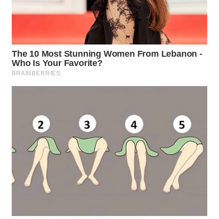
WN
NATUNA
WN
BINTAN
WN
MANDALIKA
WN
LIKUPANG
WN
LABUANBAJO
WN
BORNEO