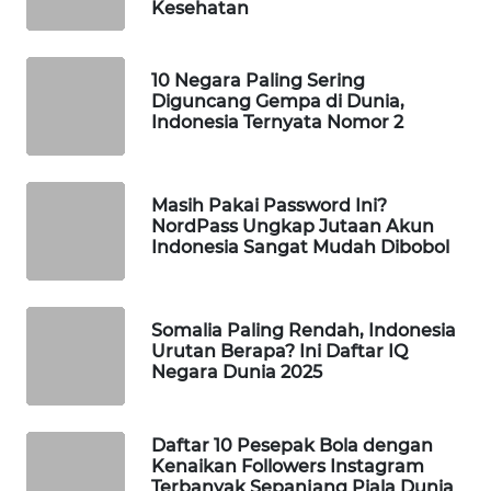
Kesehatan
WAHANA
DESA
WISATA
10 Negara Paling Sering
Diguncang Gempa di Dunia,
Indonesia Ternyata Nomor 2
LAPAK
WAHANA
Masih Pakai Password Ini?
Wahana
NordPass Ungkap Jutaan Akun
Network
Indonesia Sangat Mudah Dibobol
KONSUMEN
LISTRIK
Somalia Paling Rendah, Indonesia
Urutan Berapa? Ini Daftar IQ
MASYARAKAT
Negara Dunia 2025
KELISTRIKAN
Daftar 10 Pesepak Bola dengan
WALINKI
Kenaikan Followers Instagram
ID
Terbanyak Sepanjang Piala Dunia