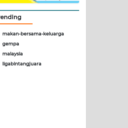
rending
makan-bersama-keluarga
gempa
malaysia
ligabintangjuara