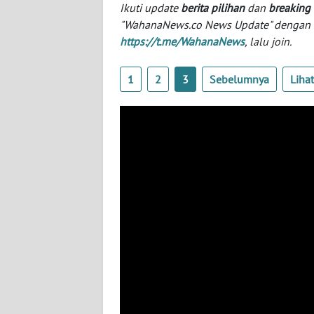
BABEL
Ikuti update
berita pilihan
dan
breaking
"WahanaNews.co News Update" dengan ins
https://t.me/WahanaNews
, lalu join.
WN
SUMBAR
1
2
3
Sebelumnya
Liha
WN
SUMSEL
WN
BENGKULU
WN
LAMPUNG
WN
JATENG
WN