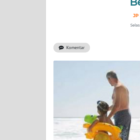
B
INDEKS
BERITA
JP 
Selas
KONTAK
KAMI
Komentar
INFO
IKLAN
TENTANG
KAMI
PEDOMAN
MEDIA
SIBER
REDAKSI