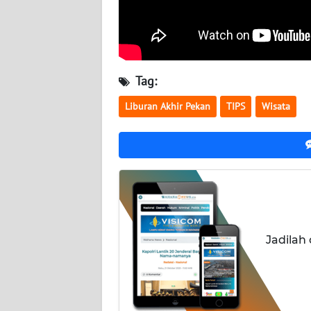
NUSANTARA
WN
JOGJA
Tag:
WN
Liburan Akhir Pekan
TIPS
Wisata
JATIM
WN
BALI
WN
KALBAR
Jadilah
WN
KALTENG
WN