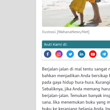
KARIR
DISCLAIMER
Wahana
Ilustrasi. [WahanaNews/Net]
News
Regional
Ikuti Kami di:
WN
SUMUT
WN
Berjalan-jalan di mal tentu sanga
JAKARTA
bahkan menjadikan Anda bersikap bo
pada gaya hidup hura-hura. Kurangi
WN
Sebaliknya, jika Anda memang harus
JABAR
berjalan-jalan. Temukan banyak ins
sana. Jika menemukan buku yang m
WN
buku ke keranjang belanja Anda. Ing
BANTEN