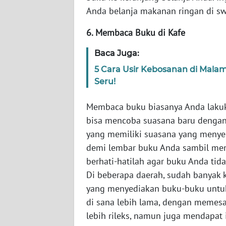
Anda belanja makanan ringan di sw
WN
6. Membaca Buku di Kafe
NTT
Baca Juga:
WN
5 Cara Usir Kebosanan di Mala
KEPRI
Seru!
WN
Membaca buku biasanya Anda lakuk
PAPUA
bisa mencoba suasana baru denga
yang memiliki suasana yang meny
WN
demi lembar buku Anda sambil men
PAPUA
BARAT
berhati-hatilah agar buku Anda ti
Di beberapa daerah, sudah banyak k
WN
yang menyediakan buku-buku untuk 
RIAU
di sana lebih lama, dengan memes
lebih rileks, namun juga mendapat
WN