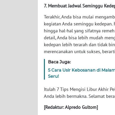
SERAMBI
7. Membuat Jadwal Seminggu Kede
Terakhir, Anda bisa mulai mengamb
WN
JAMBI
kegiatan Anda seminggu kedepan. R
hingga hal-hal yang sifatnya reme
WN
detail, Anda bisa lebih mudah men
SULTRA
kedepan lebih terarah dan tidak bin
merencanakan untuk sukses, berart
WN
NTB
Baca Juga:
5 Cara Usir Kebosanan di Mala
WN
Seru!
SULTENG
Itulah 7 Tips Mengisi Libur Akhir P
WN
Anda lebih bermakna. Selamat bera
SULBAR
[Redaktur: Alpredo Gultom]
WN