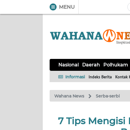
MENU
WAHANA
Tutup
TV
NASIONAL
DAERAH
POLHUKAM
KRIMINAL
EKUIN
SAINS-
KESEHATAN
INTERNASIONAL
Nasional
Daerah
Polhukam
TEKNO
Informasi
Indeks Berita
Kontak 
SERBA-
PENDIDIKAN
OLAHRAGA
OPINI
SERBI
Wahana News
Serba-serbi
EDITORIAL
7 Tips Mengisi
Informasi