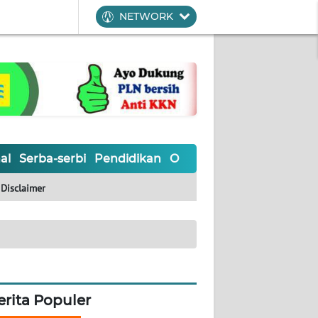
NETWORK
al
Serba-serbi
Pendidikan
Olahraga
Opini
Editoria
Disclaimer
erita Populer