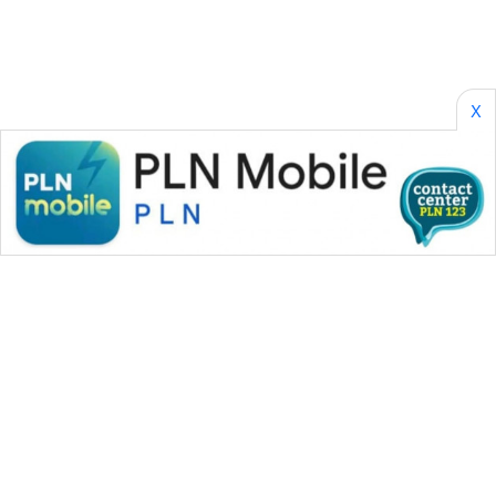
SONYA
ASA
NEWS
X