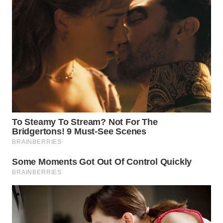
WN
MALUKU
WN
MALUT
WN
DAIRI
WN
DANAU
TOBA
WN
NIAS
WN
LANGKAT