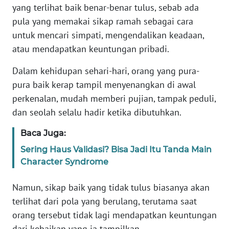
Informasi
yang terlihat baik benar-benar tulus, sebab ada
pula yang memakai sikap ramah sebagai cara
INDEKS
untuk mencari simpati, mengendalikan keadaan,
BERITA
atau mendapatkan keuntungan pribadi.
KONTAK
Dalam kehidupan sehari-hari, orang yang pura-
KAMI
pura baik kerap tampil menyenangkan di awal
perkenalan, mudah memberi pujian, tampak peduli,
INFO
dan seolah selalu hadir ketika dibutuhkan.
IKLAN
Baca Juga:
TENTANG
Sering Haus Validasi? Bisa Jadi Itu Tanda Main
KAMI
Character Syndrome
PEDOMAN
Namun, sikap baik yang tidak tulus biasanya akan
MEDIA
SIBER
terlihat dari pola yang berulang, terutama saat
orang tersebut tidak lagi mendapatkan keuntungan
REDAKSI
dari kebaikan yang ia tampilkan.