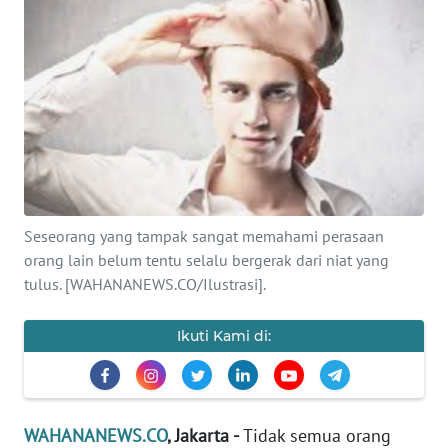
SAINS-TEKNO
KESEHATAN
INTERNASIONAL
SERBA-SERBI
PENDIDIKAN
Seseorang yang tampak sangat memahami perasaan
orang lain belum tentu selalu bergerak dari niat yang
tulus. [WAHANANEWS.CO/Ilustrasi].
OLAHRAGA
Ikuti Kami di:
OPINI
EDITORIAL
WAHANANEWS.CO
, Jakarta -
Tidak semua orang