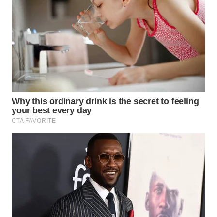
WN
TAPANULI
SELATAN
WN
TANJUNG
LESUNG
WN
KARO
WN
SIMALUNGUN
WN
LABUHANBATU
WN