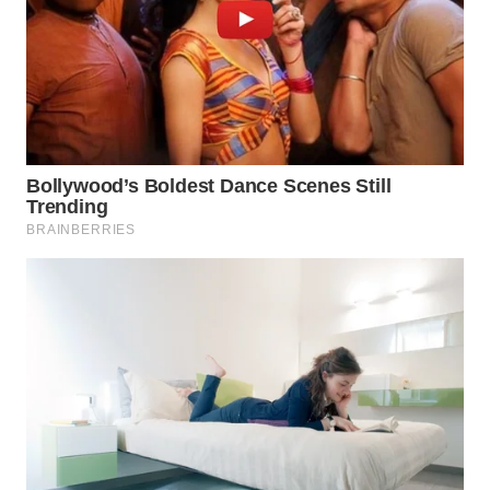
WN
INDRAMAYU
WN
KUNINGAN
WN
MAJALENGKA
WN
SUBANG
WN
SUKABUMI
WN
PURWAKARTA