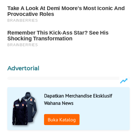
Wahana
Media
Group
WAHANA
NEWS
WAHANA
TANI
Advertorial
WAHANA
ADVOKAT
Dapatkan Merchandise Eksklusif
WAHANA
Wahana News
INFRASTRUKTUR
Buka Katalog
WAHANA
KONSUMEN