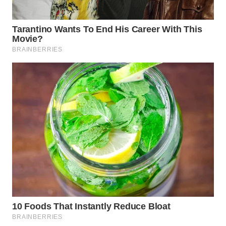
WN
NATUNA
WN
BINTAN
WN
MANDALIKA
WN
LIKUPANG
WN
LABUANBAJO
WN
BORNEO