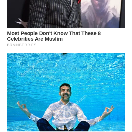
TAPANULI
TENGAH
WN DELI
SERDANG
WN
TEBING
TINGGI
WN
PAKPAK
WN
KARAWANG
WN
BEKASI