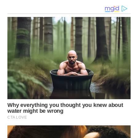
WN
KALTARA
WN
KALSEL
WN
KALTIM
WN
SULSEL
WN
GORONTALO
WN
SULUT