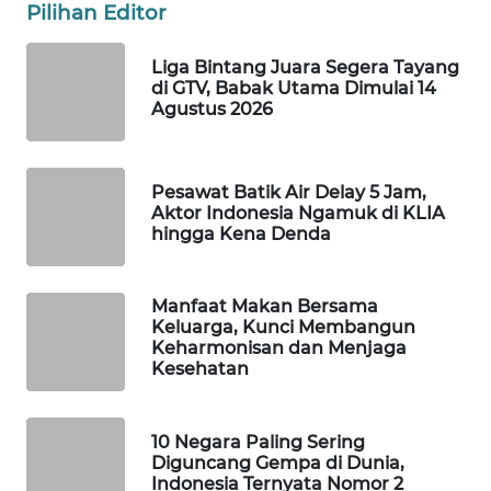
Pilihan Editor
WAHANA
LISTRIK
Liga Bintang Juara Segera Tayang
di GTV, Babak Utama Dimulai 14
Agustus 2026
WAHANA
TRAVEL
Pesawat Batik Air Delay 5 Jam,
WAHANA
Aktor Indonesia Ngamuk di KLIA
TV
hingga Kena Denda
WAHANANEWS
ID
Manfaat Makan Bersama
Keluarga, Kunci Membangun
Keharmonisan dan Menjaga
WAHANANEWS
Kesehatan
CO ID
WAHANANEWS
10 Negara Paling Sering
NET
Diguncang Gempa di Dunia,
Indonesia Ternyata Nomor 2