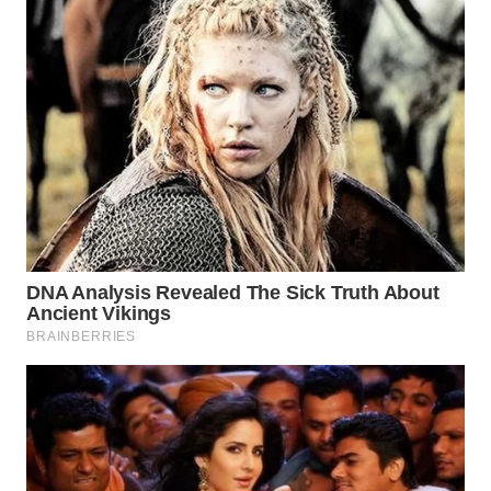
WN
SUMEDANG
WN
CIANJUR
WN
KEPULAUAN
SERIBU
WN
TANGERANG
WN
BINJAI
WN
CIREBON