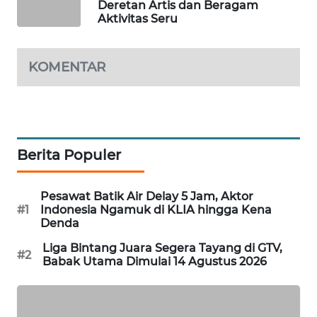
Deretan Artis dan Beragam
WAHANA
Aktivitas Seru
DESA
WISATA
KOMENTAR
LAPAK
WAHANA
Wahana
Network
Berita Populer
KONSUMEN
Pesawat Batik Air Delay 5 Jam, Aktor
LISTRIK
#1
Indonesia Ngamuk di KLIA hingga Kena
Denda
MASYARAKAT
Liga Bintang Juara Segera Tayang di GTV,
KELISTRIKAN
#2
Babak Utama Dimulai 14 Agustus 2026
WALINKI
ID