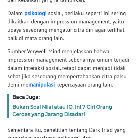
Dalam
psikologi
sosial, perilaku seperti ini sering
KARIR
dikaitkan dengan impression management, yaitu
upaya seseorang mengatur citra diri agar terlihat
DISCLAIMER
baik di mata orang lain.
Wahana
Sumber Verywell Mind menjelaskan bahwa
News
Regional
impression management sebenarnya umum terjadi
dalam interaksi sosial, tetapi dapat menjadi tidak
WN
sehat jika seseorang mempertahankan citra palsu
SUMUT
demi me
manipulasi
kepercayaan orang lain.
Baca Juga:
WN
JAKARTA
Bukan Soal Nilai atau IQ, Ini 7 Ciri Orang
Cerdas yang Jarang Disadari
WN
JABAR
Sementara itu, penelitian tentang Dark Triad yang