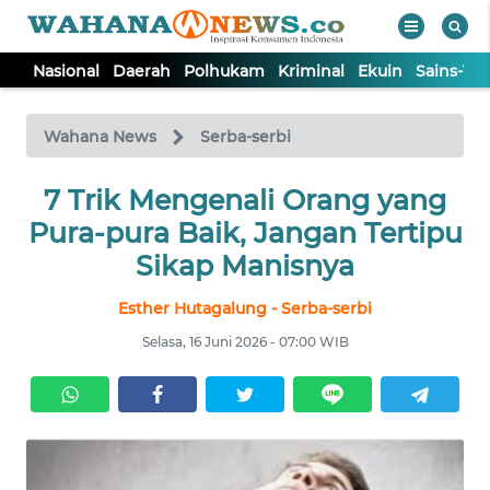
Nasional
Daerah
Polhukam
Kriminal
Ekuin
Sains-Te
WAHANA
Tutup
TV
Wahana News
Serba-serbi
NASIONAL
7 Trik Mengenali Orang yang
Pura-pura Baik, Jangan Tertipu
DAERAH
Sikap Manisnya
Esther Hutagalung - Serba-serbi
POLHUKAM
Selasa, 16 Juni 2026 - 07:00 WIB
KRIMINAL
EKUIN