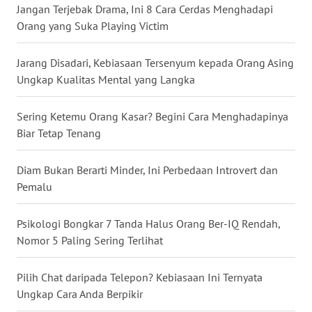
Jangan Terjebak Drama, Ini 8 Cara Cerdas Menghadapi
WN
Orang yang Suka Playing Victim
NUSANTARA
Jarang Disadari, Kebiasaan Tersenyum kepada Orang Asing
WN
Ungkap Kualitas Mental yang Langka
JOGJA
Sering Ketemu Orang Kasar? Begini Cara Menghadapinya
WN
Biar Tetap Tenang
JATIM
Diam Bukan Berarti Minder, Ini Perbedaan Introvert dan
WN
Pemalu
BALI
Psikologi Bongkar 7 Tanda Halus Orang Ber-IQ Rendah,
WN
KALBAR
Nomor 5 Paling Sering Terlihat
WN
Pilih Chat daripada Telepon? Kebiasaan Ini Ternyata
KALTENG
Ungkap Cara Anda Berpikir