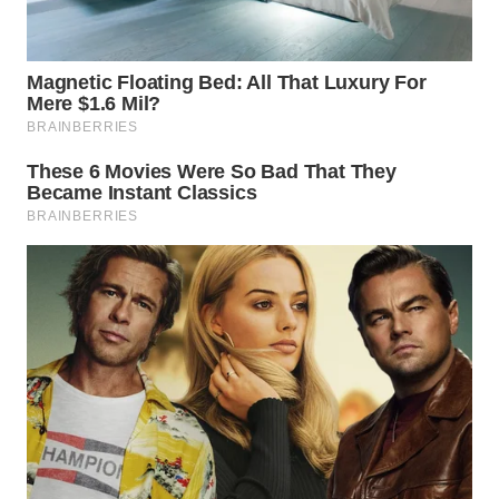
WN
PRIANGAN
TIMUR
WN
SEMARANG
WN
SOLO
WN
BOROBUDUR
WN
MADURA
WN
SURABAYA