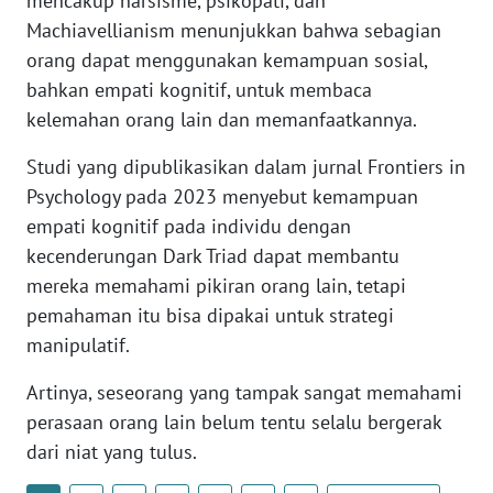
mencakup narsisme, psikopati, dan
WN
Machiavellianism menunjukkan bahwa sebagian
BANTEN
orang dapat menggunakan kemampuan sosial,
bahkan empati kognitif, untuk membaca
WN
kelemahan orang lain dan memanfaatkannya.
NTT
Studi yang dipublikasikan dalam jurnal Frontiers in
WN
Psychology pada 2023 menyebut kemampuan
KEPRI
empati kognitif pada individu dengan
kecenderungan Dark Triad dapat membantu
WN
mereka memahami pikiran orang lain, tetapi
PAPUA
pemahaman itu bisa dipakai untuk strategi
manipulatif.
WN
PAPUA
BARAT
Artinya, seseorang yang tampak sangat memahami
perasaan orang lain belum tentu selalu bergerak
WN
dari niat yang tulus.
RIAU