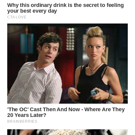
WN
BOGOR
WN
DEPOK
WN
TAPANULI
UTARA
WN
SAMOSIR
WN
PADANG
LAWAS