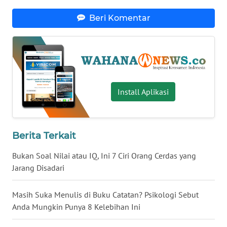
WN
Beri Komentar
BABEL
WN
SUMBAR
WN
Install Aplikasi
SUMSEL
WN
Berita Terkait
BENGKULU
Bukan Soal Nilai atau IQ, Ini 7 Ciri Orang Cerdas yang
WN
Jarang Disadari
LAMPUNG
Masih Suka Menulis di Buku Catatan? Psikologi Sebut
WN
Anda Mungkin Punya 8 Kelebihan Ini
JATENG