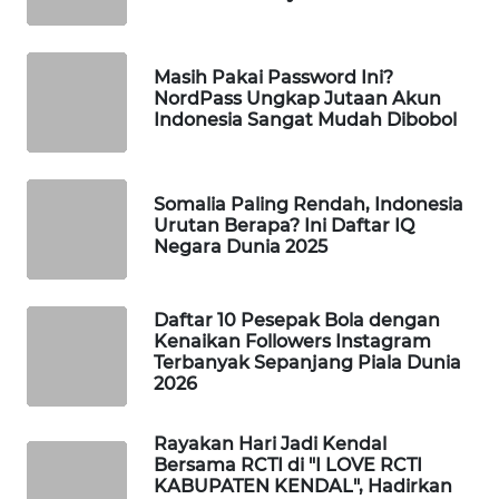
WAHANA
SPORT
Masih Pakai Password Ini?
NordPass Ungkap Jutaan Akun
WAHANA
Indonesia Sangat Mudah Dibobol
UMKM
WAHANA
Somalia Paling Rendah, Indonesia
SELEB
Urutan Berapa? Ini Daftar IQ
Negara Dunia 2025
WAHANA
PERSONA
Daftar 10 Pesepak Bola dengan
Kenaikan Followers Instagram
WAHANA
Terbanyak Sepanjang Piala Dunia
OTOMOTIF
2026
WAHANA
Rayakan Hari Jadi Kendal
HEALTH
Bersama RCTI di "I LOVE RCTI
KABUPATEN KENDAL", Hadirkan