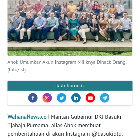
SAINS-TEKNO
KESEHATAN
INTERNASIONAL
SERBA-SERBI
Ahok Umumkan Akun Instagram Miliknya Dihack Orang.
(foto/ist)
PENDIDIKAN
Ikuti Kami di:
OLAHRAGA
OPINI
WahanaNews.co
|
Mantan Gubernur DKI Basuki
Tjahaja Purnama alias Ahok membuat
EDITORIAL
pemberitahuan di akun Instagram @basukibtp,