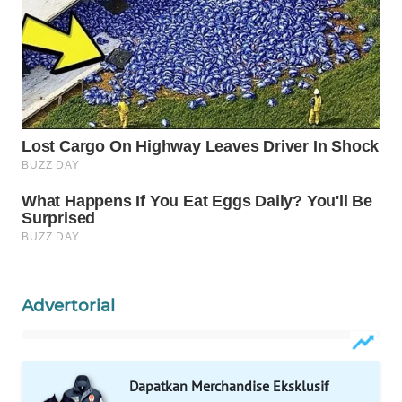
WN
PRIANGAN
TIMUR
WN
SEMARANG
WN
SOLO
WN
BOROBUDUR
WN
Advertorial
MADURA
WN
SURABAYA
Dapatkan Merchandise Eksklusif