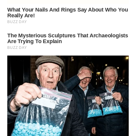
TAPANULI
TENGAH
WN DELI
SERDANG
WN
TEBING
TINGGI
WN
PAKPAK
WN
KARAWANG
WN
BEKASI