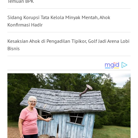
Temuan BPK
WN
NUSANTARA
Sidang Korupsi Tata Kelola Minyak Mentah, Ahok
Konfirmasi Hadir
WN
JOGJA
Kesaksian Ahok di Pengadilan Tipikor, Golf Jadi Arena Lobi
Bisnis
WN
JATIM
WN
BALI
WN
KALBAR
WN
KALTENG