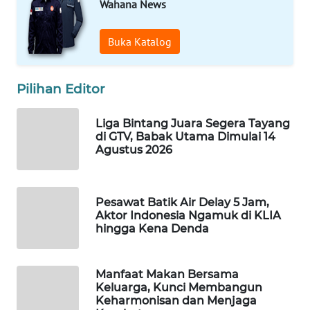
Wahana News
WN
NATUNA
Buka Katalog
WN
BINTAN
Pilihan Editor
Liga Bintang Juara Segera Tayang
WN
di GTV, Babak Utama Dimulai 14
MANDALIKA
Agustus 2026
WN
LIKUPANG
Pesawat Batik Air Delay 5 Jam,
Aktor Indonesia Ngamuk di KLIA
WN
hingga Kena Denda
LABUANBAJO
Manfaat Makan Bersama
WN
Keluarga, Kunci Membangun
BORNEO
Keharmonisan dan Menjaga