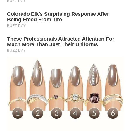
WN
TAPANULI
SELATAN
WN
TANJUNG
LESUNG
WN
KARO
WN
SIMALUNGUN
WN
LABUHANBATU
WN