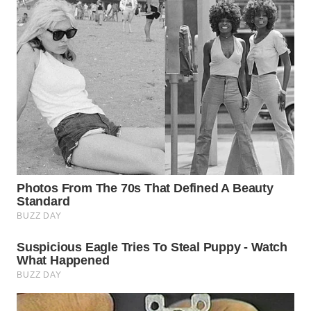
WN
SUMEDANG
WN
CIANJUR
WN
KEPULAUAN
SERIBU
WN
TANGERANG
WN
BINJAI
WN
CIREBON