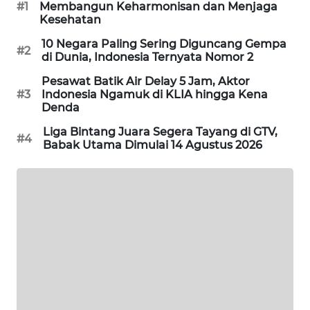
#1
Membangun Keharmonisan dan Menjaga
WAHANA
Kesehatan
SPORT
10 Negara Paling Sering Diguncang Gempa
#2
di Dunia, Indonesia Ternyata Nomor 2
WAHANA
Pesawat Batik Air Delay 5 Jam, Aktor
UMKM
#3
Indonesia Ngamuk di KLIA hingga Kena
Denda
WAHANA
Liga Bintang Juara Segera Tayang di GTV,
SELEB
#4
Babak Utama Dimulai 14 Agustus 2026
WAHANA
PERSONA
WAHANA
OTOMOTIF
WAHANA
HEALTH