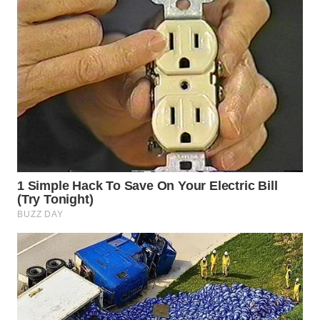
WN
INDRAMAYU
WN
KUNINGAN
WN
MAJALENGKA
WN
SUBANG
WN
SUKABUMI
WN
PURWAKARTA