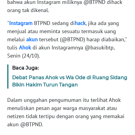
bahwa akun Instagram miliknya @BTPND dihack
Informasi
orang tak dikenal.
INDEKS
BERITA
"
Instagram
BTPND sedang di
hack
, jika ada yang
menjual atau meminta sesuatu termasuk uang
KONTAK
melalui
akun
tersebut (@BTPND) harap diabaikan,"
KAMI
tulis
Ahok
di akun Instagramnya @basukibtp,
Senin (24/10).
INFO
IKLAN
Baca Juga:
Debat Panas Ahok vs Wa Ode di Ruang Sidang
TENTANG
Bikin Hakim Turun Tangan
KAMI
Dalam unggahan pengumuman itu terlihat Ahok
PEDOMAN
menuliskan pesan agar warga masyarakat atau
MEDIA
netizen tidak tertipu dengan orang yang memakai
SIBER
akun @BTPND.
REDAKSI