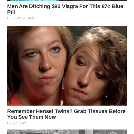
WN
BOGOR
WN
DEPOK
WN
TAPANULI
UTARA
WN
SAMOSIR
WN
PADANG
LAWAS