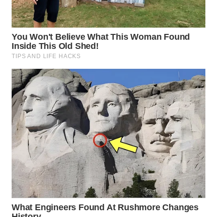
WN
KALTARA
WN
KALSEL
WN
KALTIM
WN
SULSEL
WN
GORONTALO
WN
SULUT