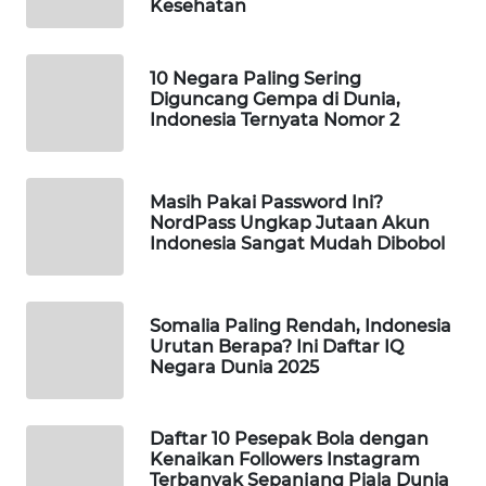
Kesehatan
Wahana
Media
Group
10 Negara Paling Sering
Diguncang Gempa di Dunia,
WAHANA
Indonesia Ternyata Nomor 2
NEWS
WAHANA
Masih Pakai Password Ini?
TANI
NordPass Ungkap Jutaan Akun
Indonesia Sangat Mudah Dibobol
WAHANA
ADVOKAT
Somalia Paling Rendah, Indonesia
Urutan Berapa? Ini Daftar IQ
WAHANA
Negara Dunia 2025
INFRASTRUKTUR
WAHANA
Daftar 10 Pesepak Bola dengan
Kenaikan Followers Instagram
KONSUMEN
Terbanyak Sepanjang Piala Dunia