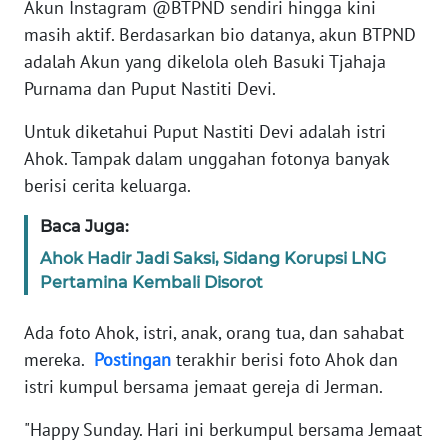
Akun Instagram @BTPND sendiri hingga kini
masih aktif. Berdasarkan bio datanya, akun BTPND
KARIR
adalah Akun yang dikelola oleh Basuki Tjahaja
Purnama dan Puput Nastiti Devi.
DISCLAIMER
Untuk diketahui Puput Nastiti Devi adalah istri
Wahana
Ahok. Tampak dalam unggahan fotonya banyak
News
berisi cerita keluarga.
Regional
Baca Juga:
WN
Ahok Hadir Jadi Saksi, Sidang Korupsi LNG
SUMUT
Pertamina Kembali Disorot
WN
Ada foto Ahok, istri, anak, orang tua, dan sahabat
JAKARTA
mereka.
Postingan
terakhir berisi foto Ahok dan
istri kumpul bersama jemaat gereja di Jerman.
WN
JABAR
"Happy Sunday. Hari ini berkumpul bersama Jemaat