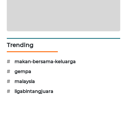
WAHANA
DESA
WISATA
LAPAK
WAHANA
Trending
Wahana
Network
#
makan-bersama-keluarga
#
gempa
KONSUMEN
LISTRIK
#
malaysia
#
ligabintangjuara
MASYARAKAT
KELISTRIKAN
WALINKI
ID