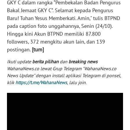
GKY C dalam rangka “Pembekalan Badan Pengurus
WN
Bakal Jemaat GKY C”. Selamat kepada Pengurus
BANTEN
Baru! Tuhan Yesus Memberkati. Amin," tulis BTPND
pada caption foto unggahannya, Senin (24/10).
WN
NTT
Hingga kini Akun BTPND memiliki 87.800
followers, 372 mengkitu akun lain, dan 139
WN
postingan.
[tum]
KEPRI
Ikuti update
berita pilihan
dan
breaking news
WahanaNews.co lewat Grup Telegram "WahanaNews.co
WN
News Update" dengan install aplikasi Telegram di ponsel,
PAPUA
klik
https://t.me/WahanaNews
, lalu join.
WN
PAPUA
BARAT
WN
RIAU