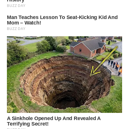
WN
MALUKU
WN
MALUT
WN
DAIRI
WN
DANAU
TOBA
WN
NIAS
WN
LANGKAT