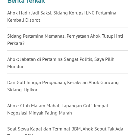
Berita Terkait
WN
Ahok Hadir Jadi Saksi, Sidang Korupsi LNG Pertamina
BABEL
Kembali Disorot
WN
Sidang Pertamina Memanas, Pernyataan Ahok Tutupi Inti
SUMBAR
Perkara?
WN
Ahok: Jabatan di Pertamina Sangat Politis, Saya Pilih
SUMSEL
Mundur
WN
BENGKULU
Dari Golf hingga Pengadaan, Kesaksian Ahok Guncang
Sidang Tipikor
WN
LAMPUNG
Ahok: Club Malam Mahal, Lapangan Golf Tempat
Negosiasi Minyak Paling Murah
WN
JATENG
Soal Sewa Kapal dan Terminal BBM, Ahok Sebut Tak Ada