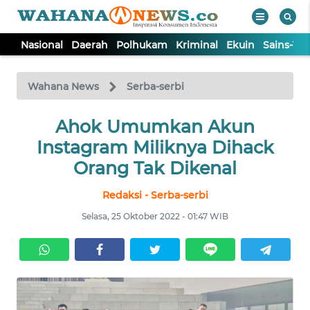
Nasional
Daerah
Polhukam
Kriminal
Ekuin
Sains-Te
WAHANA
Tutup
TV
Wahana News
Serba-serbi
NASIONAL
Ahok Umumkan Akun
Instagram Miliknya Dihack
DAERAH
Orang Tak Dikenal
Redaksi - Serba-serbi
POLHUKAM
Selasa, 25 Oktober 2022 - 01:47 WIB
KRIMINAL
EKUIN