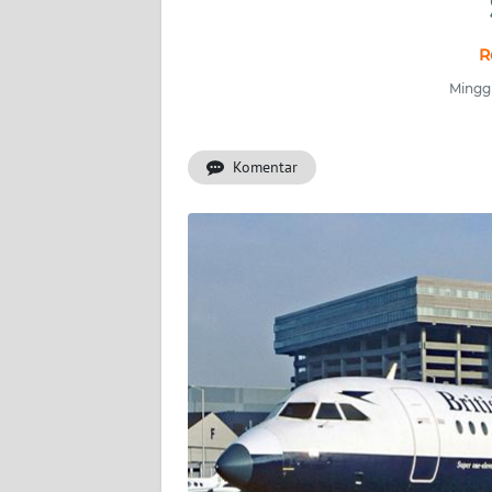
INDEKS
BERITA
R
Minggu
KONTAK
KAMI
Komentar
INFO
IKLAN
TENTANG
KAMI
PEDOMAN
MEDIA
SIBER
REDAKSI