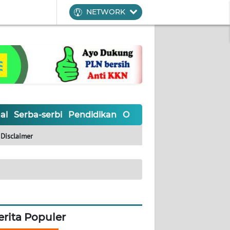
NETWORK
al
Serba-serbi
Pendidikan
Olahraga
Opini
Editoria
Disclaimer
erita Populer