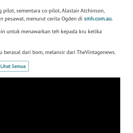
ilot, sementara co-pilot, Alastair Atchinson,
n pesawat, menurut cerita Ogden di
smh.com.au
.
bin untuk menawarkan teh kepada kru ketika
 berasal dari bom, melansir dari TheVintagenews.
Lihat Semua