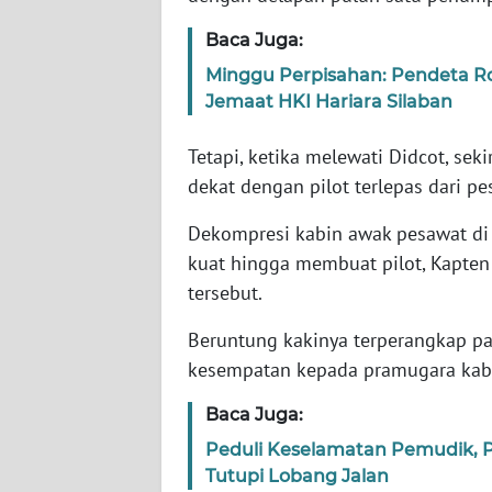
Baca Juga:
WN
Minggu Perpisahan: Pendeta R
NTT
Jemaat HKI Hariara Silaban
WN
Tetapi, ketika melewati Didcot, sek
KEPRI
dekat dengan pilot terlepas dari pe
WN
Dekompresi kabin awak pesawat di k
PAPUA
kuat hingga membuat pilot, Kapten 
tersebut.
WN
PAPUA
Beruntung kakinya terperangkap p
BARAT
kesempatan kepada pramugara kabi
WN
Baca Juga:
RIAU
Peduli Keselamatan Pemudik, P
Tutupi Lobang Jalan
WN