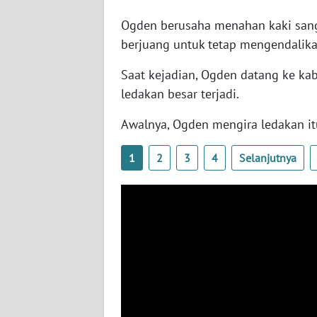
SERAMBI
Ogden berusaha menahan kaki sang p
berjuang untuk tetap mengendalika
WN
JAMBI
Saat kejadian, Ogden datang ke ka
ledakan besar terjadi.
WN
SULTRA
Awalnya, Ogden mengira ledakan itu
WN
1
2
3
4
Selanjutnya
NTB
WN
SULTENG
WN
SULBAR
WN