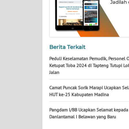
NUSANTARA
Jadilah
WN
JOGJA
WN
JATIM
Berita Terkait
Peduli Keselamatan Pemudik, Personel O
WN
Ketupat Toba 2024 di Tapteng Tutupi L
BALI
Jalan
WN
KALBAR
Camat Puncak Sorik Marapi Ucapkan Se
HUT ke-25 Kabupaten Madina
WN
KALTENG
Pangdam I/BB Ucapkan Selamat kepada
Danlantamal I Belawan yang Baru
WN