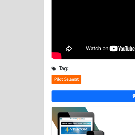
BABEL
WN
SUMBAR
WN
SUMSEL
WN
Tag:
BENGKULU
Pilot Selamat
WN
LAMPUNG
WN
JATENG
WN