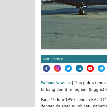
KARIR
DISCLAIMER
Wahana
News
Regional
WN
SUMUT
Ikuti Kami di:
WN
JAKARTA
WahanaNews.co
| Tiga puluh tahun 
WN
terbang dari Birmingham (Inggris) 
JABAR
Pada 10 Juni 1990, sebuah BAC-111 
WN
dengan delapan puluh satu penum
BANTEN