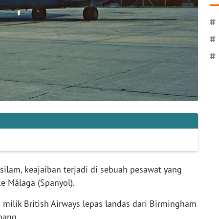
#
#
#
silam, keajaiban terjadi di sebuah pesawat yang
ke Málaga (Spanyol).
milik British Airways lepas landas dari Birmingham
pang.