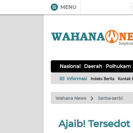
MENU
WAHANA
Tutup
TV
NASIONAL
DAERAH
POLHUKAM
KRIMINAL
EKUIN
SAINS-
KESEHATAN
INTERNASIONAL
Nasional
Daerah
Polhukam
TEKNO
Informasi
Indeks Berita
Kontak 
SERBA-
PENDIDIKAN
OLAHRAGA
OPINI
SERBI
Wahana News
Serba-serbi
EDITORIAL
Ajaib! Tersedot 
Informasi