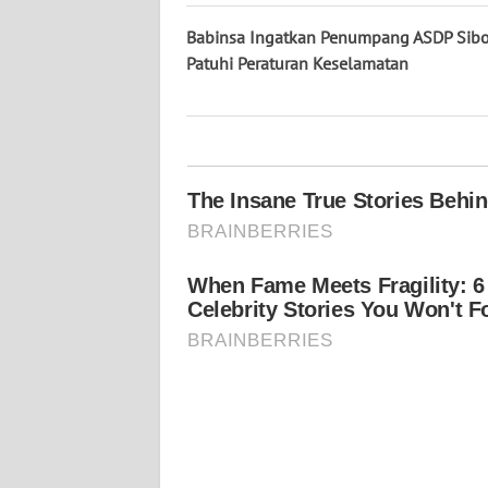
KALTARA
Babinsa Ingatkan Penumpang ASDP Sib
WN
Patuhi Peraturan Keselamatan
KALSEL
WN
KALTIM
WN
SULSEL
WN
GORONTALO
WN
SULUT
WN
MALUKU