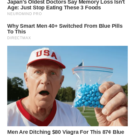
WN
INDRAMAYU
WN
KUNINGAN
WN
MAJALENGKA
WN
SUBANG
WN
SUKABUMI
WN
PURWAKARTA