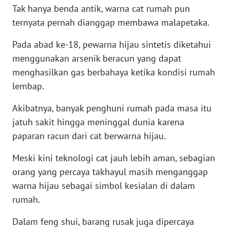
Tak hanya benda antik, warna cat rumah pun
WN
BANTEN
ternyata pernah dianggap membawa malapetaka.
Pada abad ke-18, pewarna hijau sintetis diketahui
WN
NTT
menggunakan arsenik beracun yang dapat
menghasilkan gas berbahaya ketika kondisi rumah
WN
lembap.
KEPRI
Akibatnya, banyak penghuni rumah pada masa itu
jatuh sakit hingga meninggal dunia karena
WN
PAPUA
paparan racun dari cat berwarna hijau.
Meski kini teknologi cat jauh lebih aman, sebagian
WN
orang yang percaya takhayul masih menganggap
PAPUA
BARAT
warna hijau sebagai simbol kesialan di dalam
rumah.
WN
RIAU
Dalam feng shui, barang rusak juga dipercaya