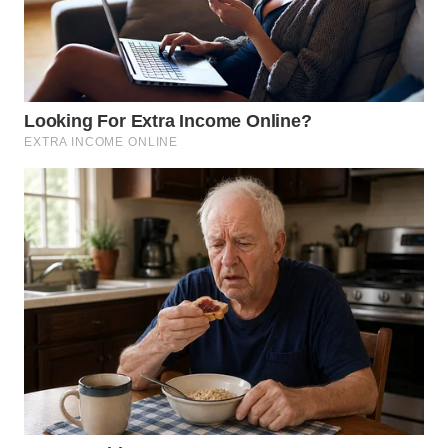
WN
SUMEDANG
WN
CIANJUR
WN
KEPULAUAN
SERIBU
WN
TANGERANG
WN
BINJAI
WN
CIREBON