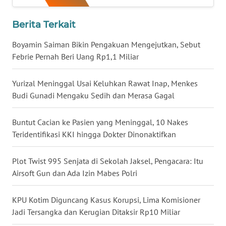
TAPANULI
TENGAH
Berita Terkait
Boyamin Saiman Bikin Pengakuan Mengejutkan, Sebut
WN DELI
Febrie Pernah Beri Uang Rp1,1 Miliar
SERDANG
Yurizal Meninggal Usai Keluhkan Rawat Inap, Menkes
WN
Budi Gunadi Mengaku Sedih dan Merasa Gagal
TEBING
TINGGI
Buntut Cacian ke Pasien yang Meninggal, 10 Nakes
WN
Teridentifikasi KKI hingga Dokter Dinonaktifkan
PAKPAK
Plot Twist 995 Senjata di Sekolah Jaksel, Pengacara: Itu
WN
Airsoft Gun dan Ada Izin Mabes Polri
KARAWANG
KPU Kotim Diguncang Kasus Korupsi, Lima Komisioner
WN
Jadi Tersangka dan Kerugian Ditaksir Rp10 Miliar
BEKASI