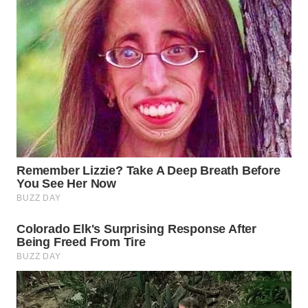
WAHANA
SPORT
WAHANA
UMKM
WAHANA
SELEB
WAHANA
PERSONA
WAHANA
OTOMOTIF
WAHANA
HEALTH