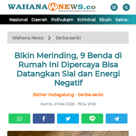
Nasional
Daerah
Polhukam
Kriminal
Ekuin
Sains-Te
WAHANA
Tutup
TV
Wahana News
Serba-serbi
NASIONAL
Bikin Merinding, 9 Benda di
Rumah Ini Dipercaya Bisa
DAERAH
Datangkan Sial dan Energi
Negatif
POLHUKAM
Esther Hutagalung - Serba-serbi
Kamis, 21 Mei 2026 - 19:34 WIB
KRIMINAL
EKUIN