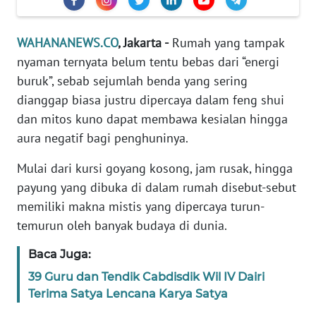
Informasi
INDEKS
WAHANANEWS.CO
, Jakarta -
Rumah yang tampak
BERITA
nyaman ternyata belum tentu bebas dari “energi
buruk”, sebab sejumlah benda yang sering
KONTAK
dianggap biasa justru dipercaya dalam feng shui
KAMI
dan mitos kuno dapat membawa kesialan hingga
aura negatif bagi penghuninya.
INFO
IKLAN
Mulai dari kursi goyang kosong, jam rusak, hingga
payung yang dibuka di dalam rumah disebut-sebut
TENTANG
memiliki makna mistis yang dipercaya turun-
KAMI
temurun oleh banyak budaya di dunia.
PEDOMAN
Baca Juga:
MEDIA
SIBER
39 Guru dan Tendik Cabdisdik Wil IV Dairi
Terima Satya Lencana Karya Satya
REDAKSI