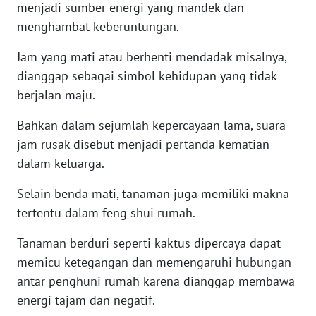
menjadi sumber energi yang mandek dan
WN
menghambat keberuntungan.
SERAMBI
Jam yang mati atau berhenti mendadak misalnya,
dianggap sebagai simbol kehidupan yang tidak
WN
JAMBI
berjalan maju.
Bahkan dalam sejumlah kepercayaan lama, suara
WN
SULTRA
jam rusak disebut menjadi pertanda kematian
dalam keluarga.
WN
Selain benda mati, tanaman juga memiliki makna
NTB
tertentu dalam feng shui rumah.
WN
Tanaman berduri seperti kaktus dipercaya dapat
SULTENG
memicu ketegangan dan memengaruhi hubungan
antar penghuni rumah karena dianggap membawa
WN
energi tajam dan negatif.
SULBAR