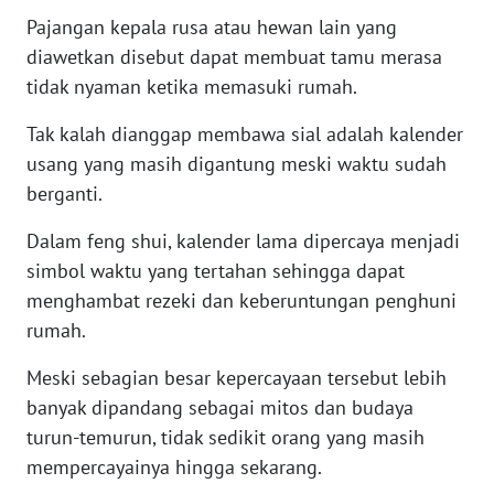
WN
Pajangan kepala rusa atau hewan lain yang
KALTARA
diawetkan disebut dapat membuat tamu merasa
tidak nyaman ketika memasuki rumah.
WN
KALSEL
Tak kalah dianggap membawa sial adalah kalender
usang yang masih digantung meski waktu sudah
WN
berganti.
KALTIM
Dalam feng shui, kalender lama dipercaya menjadi
WN
simbol waktu yang tertahan sehingga dapat
SULSEL
menghambat rezeki dan keberuntungan penghuni
rumah.
WN
GORONTALO
Meski sebagian besar kepercayaan tersebut lebih
banyak dipandang sebagai mitos dan budaya
WN
turun-temurun, tidak sedikit orang yang masih
SULUT
mempercayainya hingga sekarang.