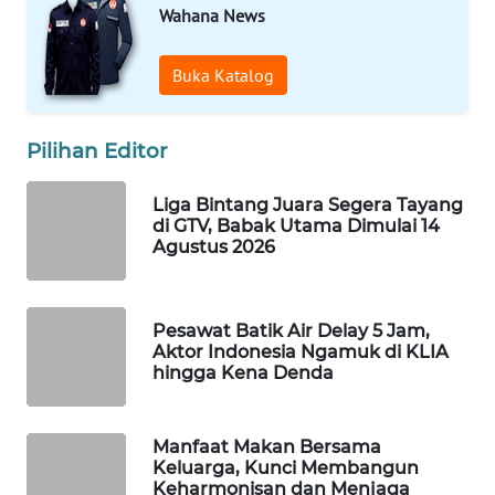
Wahana News
MAWAKA
ID
Buka Katalog
MARTABAT
NET
Pilihan Editor
PLN
Liga Bintang Juara Segera Tayang
WATCH
di GTV, Babak Utama Dimulai 14
Agustus 2026
MKLI
Pesawat Batik Air Delay 5 Jam,
LPKKI
Aktor Indonesia Ngamuk di KLIA
hingga Kena Denda
LKKI
Manfaat Makan Bersama
KOPEKLIN
Keluarga, Kunci Membangun
Keharmonisan dan Menjaga