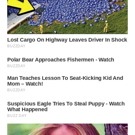
WAHANA
LISTRIK
WAHANA
TRAVEL
WAHANA
TV
WAHANANEWS
ID
WAHANANEWS
CO ID
WAHANANEWS
NET