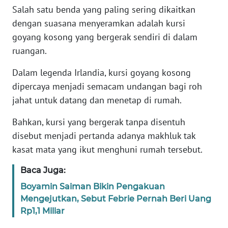
Salah satu benda yang paling sering dikaitkan
dengan suasana menyeramkan adalah kursi
KARIR
goyang kosong yang bergerak sendiri di dalam
ruangan.
DISCLAIMER
Dalam legenda Irlandia, kursi goyang kosong
Wahana
dipercaya menjadi semacam undangan bagi roh
News
Regional
jahat untuk datang dan menetap di rumah.
Bahkan, kursi yang bergerak tanpa disentuh
WN
SUMUT
disebut menjadi pertanda adanya makhluk tak
kasat mata yang ikut menghuni rumah tersebut.
WN
Baca Juga:
JAKARTA
Boyamin Saiman Bikin Pengakuan
WN
Mengejutkan, Sebut Febrie Pernah Beri Uang
JABAR
Rp1,1 Miliar