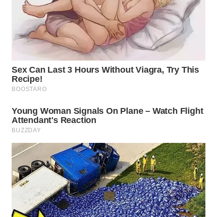
Wahana
Media
Group
WAHANA
NEWS
WAHANA
TANI
WAHANA
ADVOKAT
WAHANA
INFRASTRUKTUR
WAHANA
KONSUMEN