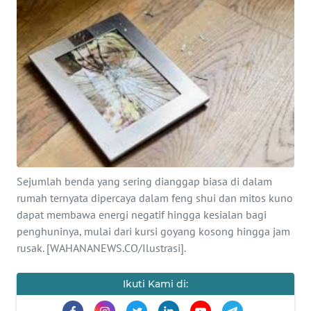
SAINS-TEKNO
KESEHATAN
INTERNASIONAL
SERBA-SERBI
PENDIDIKAN
Sejumlah benda yang sering dianggap biasa di dalam
rumah ternyata dipercaya dalam feng shui dan mitos kuno
OLAHRAGA
dapat membawa energi negatif hingga kesialan bagi
penghuninya, mulai dari kursi goyang kosong hingga jam
OPINI
rusak. [WAHANANEWS.CO/Ilustrasi].
EDITORIAL
Ikuti Kami di: