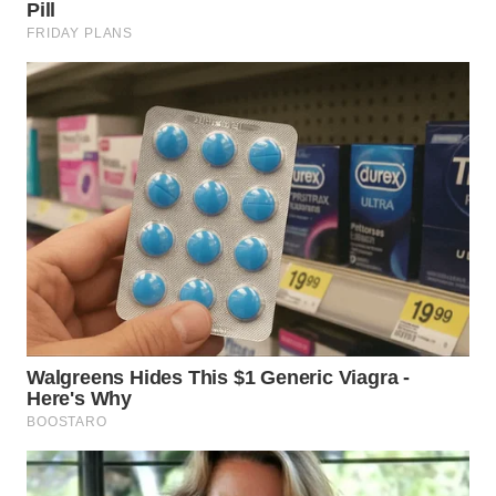
WN
PRIANGAN
TIMUR
WN
SEMARANG
WN
SOLO
WN
BOROBUDUR
WN
MADURA
WN
SURABAYA