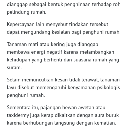
dianggap sebagai bentuk penghinaan terhadap roh
WN
pelindung rumah.
NUSANTARA
Kepercayaan lain menyebut tindakan tersebut
WN
dapat mengundang kesialan bagi penghuni rumah.
JOGJA
Tanaman mati atau kering juga dianggap
WN
membawa energi negatif karena melambangkan
JATIM
kehidupan yang berhenti dan suasana rumah yang
suram.
WN
BALI
Selain memunculkan kesan tidak terawat, tanaman
layu disebut memengaruhi kenyamanan psikologis
WN
penghuni rumah.
KALBAR
Sementara itu, pajangan hewan awetan atau
WN
taxidermy juga kerap dikaitkan dengan aura buruk
KALTENG
karena berhubungan langsung dengan kematian.