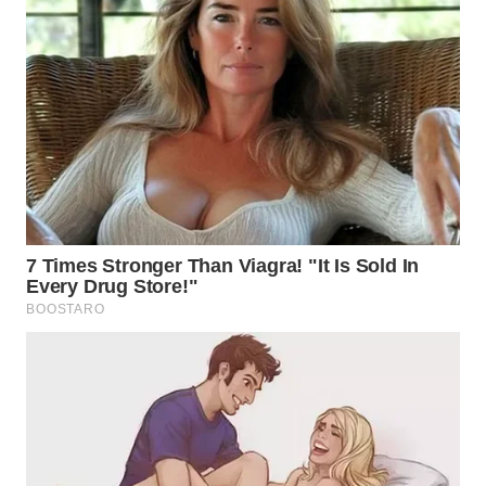
WN
NATUNA
WN
BINTAN
WN
MANDALIKA
WN
LIKUPANG
WN
LABUANBAJO
WN
BORNEO