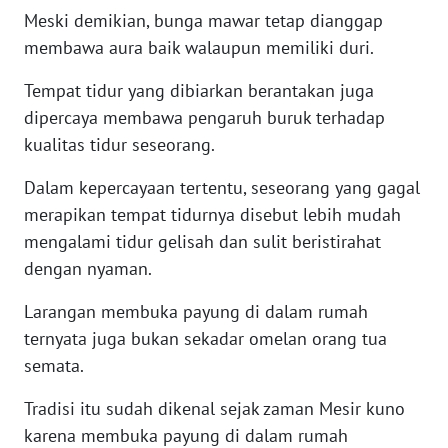
Meski demikian, bunga mawar tetap dianggap
WN
membawa aura baik walaupun memiliki duri.
BABEL
Tempat tidur yang dibiarkan berantakan juga
WN
dipercaya membawa pengaruh buruk terhadap
SUMBAR
kualitas tidur seseorang.
WN
Dalam kepercayaan tertentu, seseorang yang gagal
SUMSEL
merapikan tempat tidurnya disebut lebih mudah
mengalami tidur gelisah dan sulit beristirahat
WN
dengan nyaman.
BENGKULU
Larangan membuka payung di dalam rumah
WN
ternyata juga bukan sekadar omelan orang tua
LAMPUNG
semata.
WN
Tradisi itu sudah dikenal sejak zaman Mesir kuno
JATENG
karena membuka payung di dalam rumah