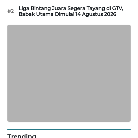
KARING
Liga Bintang Juara Segera Tayang di GTV,
NEWS
#2
Babak Utama Dimulai 14 Agustus 2026
JURNAL
MARITIM
HUMBANG
NEWS
GARONGGANG
NEWS
FISUELRI
ID
ENERGI
NEWS
Trending