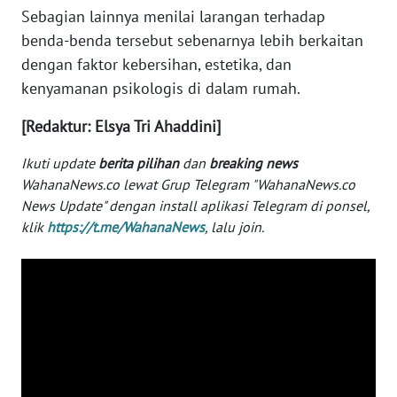
Sebagian lainnya menilai larangan terhadap
WN
MALUKU
benda-benda tersebut sebenarnya lebih berkaitan
dengan faktor kebersihan, estetika, dan
WN
kenyamanan psikologis di dalam rumah.
MALUT
[Redaktur: Elsya Tri Ahaddini]
WN
Ikuti update
berita pilihan
dan
breaking news
DAIRI
WahanaNews.co lewat Grup Telegram "WahanaNews.co
News Update" dengan install aplikasi Telegram di ponsel,
WN
klik
https://t.me/WahanaNews
, lalu join.
DANAU
TOBA
WN
NIAS
WN
LANGKAT