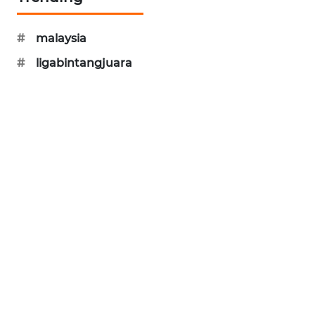
CILEUNGSI
NEWS
#
malaysia
BERKAT
#
ligabintangjuara
NEWS
BERAMPU
NEWS
ANUGERAH
NEWS
AKHLAK
ID
PERAPKI
NEWS