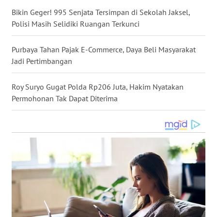
Bikin Geger! 995 Senjata Tersimpan di Sekolah Jaksel,
WN
Polisi Masih Selidiki Ruangan Terkunci
BOGOR
Purbaya Tahan Pajak E-Commerce, Daya Beli Masyarakat
WN
Jadi Pertimbangan
DEPOK
Roy Suryo Gugat Polda Rp206 Juta, Hakim Nyatakan
WN
Permohonan Tak Dapat Diterima
TAPANULI
UTARA
WN
SAMOSIR
WN
PADANG
LAWAS