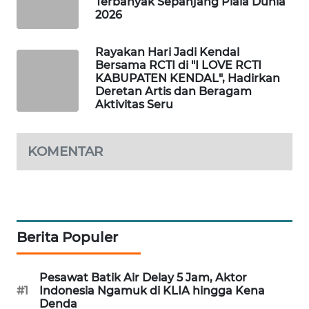
Terbanyak Sepanjang Piala Dunia
2026
SIBARAGAS
NEWS
Rayakan Hari Jadi Kendal
Bersama RCTI di "I LOVE RCTI
METRO
KABUPATEN KENDAL", Hadirkan
SIANTAR
Deretan Artis dan Beragam
NEWS
Aktivitas Seru
METRO
KOMENTAR
MEDAN
NEWS
METRO
JAKARTA
NEWS
Berita Populer
KRT
Pesawat Batik Air Delay 5 Jam, Aktor
NEWS
#1
Indonesia Ngamuk di KLIA hingga Kena
Denda