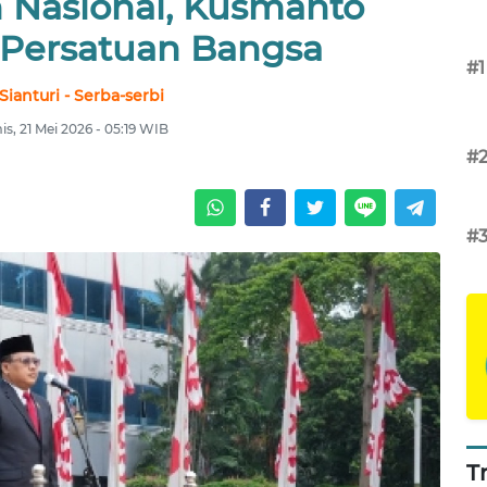
 Nasional, Kusmanto
Persatuan Bangsa
#1
Sianturi - Serba-serbi
s, 21 Mei 2026 - 05:19 WIB
#
#
T