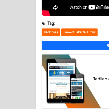
NUSANTARA
WN
JOGJA
Tag:
Harkitnas
Pemkot Jakarta Timur
WN
JATIM
WN
BALI
WN
KALBAR
Jadilah
WN
KALTENG
WN