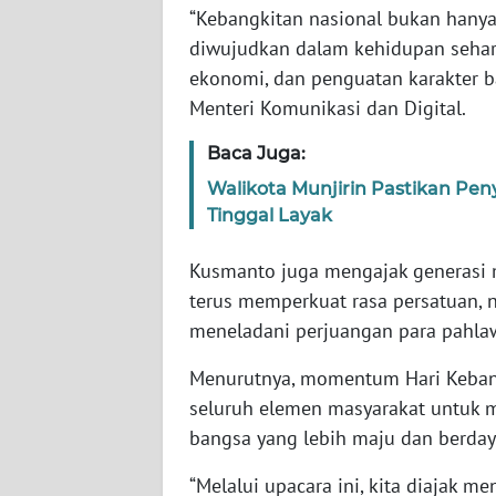
SERAMBI
“Kebangkitan nasional bukan hanya b
diwujudkan dalam kehidupan sehar
WN
ekonomi, dan penguatan karakter 
JAMBI
Menteri Komunikasi dan Digital.
Baca Juga:
WN
SULTRA
Walikota Munjirin Pastikan Pe
Tinggal Layak
WN
NTB
Kusmanto juga mengajak generasi m
terus memperkuat rasa persatuan,
WN
meneladani perjuangan para pahla
SULTENG
Menurutnya, momentum Hari Kebang
WN
seluruh elemen masyarakat untuk
SULBAR
bangsa yang lebih maju dan berday
“Melalui upacara ini, kita diajak m
WN