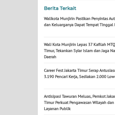
KALTARA
Berita Terkait
WN
Walikota Munjirin Pastikan Penyintas A
KALSEL
dan Keluarganya Dapat Tempat Tinggal 
WN
KALTIM
Wali Kota Munjirin Lepas 37 Kafilah MTQ
Timur, Tekankan Syiar Islam dan Jaga N
WN
Daerah
SULSEL
Career Fest Jakarta Timur Serap Antusia
WN
3.190 Pencari Kerja, Sediakan 2.000 Lo
GORONTALO
WN
SULUT
Antisipasi Tawuran Meluas, Pemkot Jakar
Timur Perkuat Pengawasan Wilayah dan
Layanan Publik
WN
MALUKU