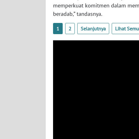
BABEL
memperkuat komitmen dalam memban
beradab,” tandasnya.
WN
SUMBAR
1
2
Selanjutnya
Lihat Sem
WN
SUMSEL
WN
BENGKULU
WN
LAMPUNG
WN
JATENG
WN