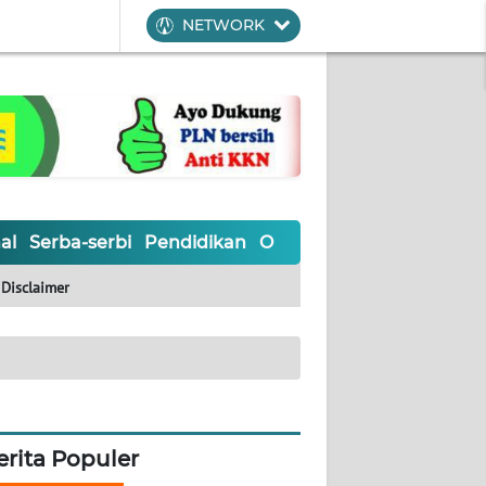
NETWORK
al
Serba-serbi
Pendidikan
Olahraga
Opini
Editoria
Disclaimer
erita Populer