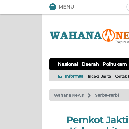
MENU
WAHANA
Tutup
TV
NASIONAL
DAERAH
POLHUKAM
KRIMINAL
EKUIN
SAINS-
KESEHATAN
INTERNASIONAL
Nasional
Daerah
Polhukam
TEKNO
Informasi
Indeks Berita
Kontak 
SERBA-
PENDIDIKAN
OLAHRAGA
OPINI
SERBI
Wahana News
Serba-serbi
EDITORIAL
Pemkot Jakti
Informasi