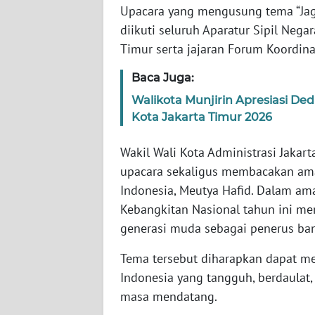
Upacara yang mengusung tema “Jag
diikuti seluruh Aparatur Sipil Nega
WN
Timur serta jajaran Forum Koordina
NTT
Baca Juga:
WN
Walikota Munjirin Apresiasi De
KEPRI
Kota Jakarta Timur 2026
WN
Wakil Wali Kota Administrasi Jakart
PAPUA
upacara sekaligus membacakan ama
Indonesia, Meutya Hafid. Dalam am
WN
PAPUA
Kebangkitan Nasional tahun ini 
BARAT
generasi muda sebagai penerus ba
Tema tersebut diharapkan dapat m
WN
RIAU
Indonesia yang tangguh, berdaulat
masa mendatang.
WN