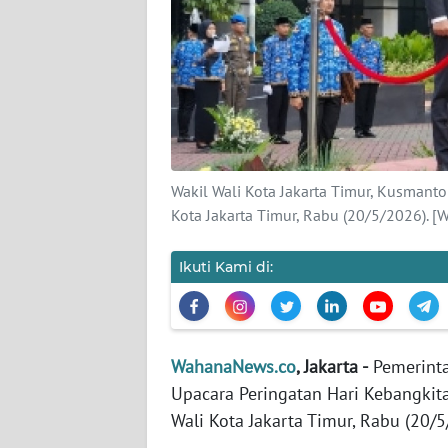
KARIR
DISCLAIMER
Wahana
News
Regional
Wakil Wali Kota Jakarta Timur, Kusmant
WN
Kota Jakarta Timur, Rabu (20/5/2026). 
SUMUT
Ikuti Kami di:
WN
JAKARTA
WN
WahanaNews.co
, Jakarta -
Pemerinta
JABAR
Upacara Peringatan Hari Kebangkita
Wali Kota Jakarta Timur, Rabu (20/5
WN
BANTEN