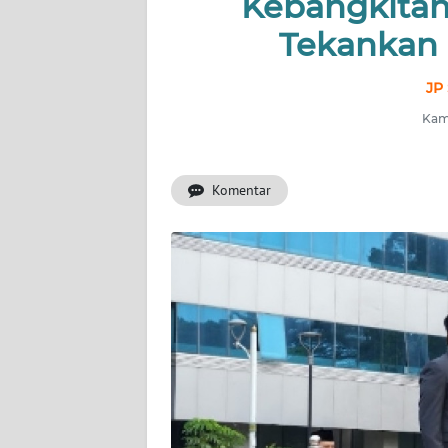
Kebangkitan
INDEKS
BERITA
Tekankan 
KONTAK
JP 
KAMI
Kami
INFO
IKLAN
Komentar
TENTANG
KAMI
PEDOMAN
MEDIA
SIBER
REDAKSI