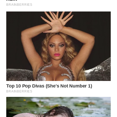
Wahana
Media
Group
WAHANA
NEWS
WAHANA
TANI
WAHANA
ADVOKAT
WAHANA
INFRASTRUKTUR
WAHANA
KONSUMEN