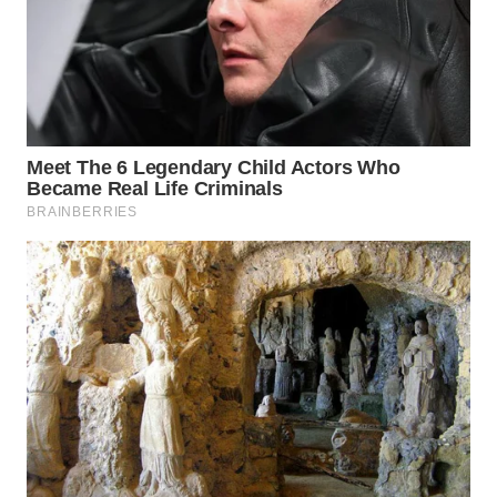
WN
BOGOR
WN
DEPOK
WN
TAPANULI
UTARA
WN
SAMOSIR
WN
PADANG
LAWAS