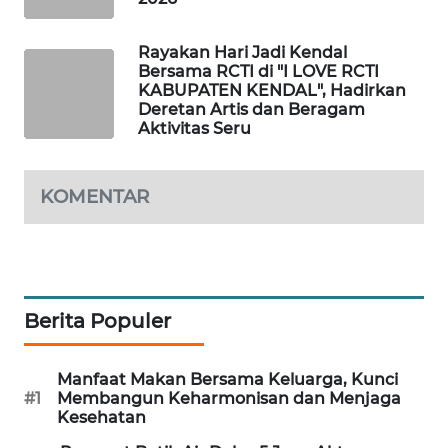
MAWAKA
Rayakan Hari Jadi Kendal
ID
Bersama RCTI di "I LOVE RCTI
KABUPATEN KENDAL", Hadirkan
MARTABAT
Deretan Artis dan Beragam
Aktivitas Seru
NET
PLN
KOMENTAR
WATCH
MKLI
LPKKI
Berita Populer
LKKI
Manfaat Makan Bersama Keluarga, Kunci
#1
Membangun Keharmonisan dan Menjaga
KOPEKLIN
Kesehatan