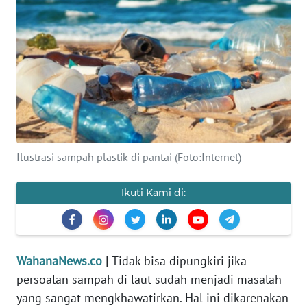
SAINS-TEKNO
KESEHATAN
INTERNASIONAL
SERBA-SERBI
Ilustrasi sampah plastik di pantai (Foto:Internet)
PENDIDIKAN
Ikuti Kami di:
OLAHRAGA
OPINI
WahanaNews.co
|
Tidak bisa dipungkiri jika
EDITORIAL
persoalan sampah di laut sudah menjadi masalah
yang sangat mengkhawatirkan. Hal ini dikarenakan