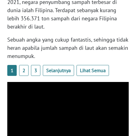
2021, negara penyumbang sampah terbesar di
WN
dunia ialah Filipina. Terdapat sebanyak kurang
BANTEN
lebih 356.371 ton sampah dari negara Filipina
berakhir di laut.
WN
NTT
Sebuah angka yang cukup fantastis, sehingga tidak
heran apabila jumlah sampah di laut akan semakin
WN
menumpuk.
KEPRI
1
2
3
Selanjutnya
Lihat Semua
WN
PAPUA
WN
PAPUA
BARAT
WN
RIAU