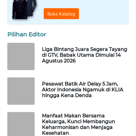
WAHANA
Buka Katalog
SPORT
WAHANA
Pilihan Editor
UMKM
Liga Bintang Juara Segera Tayang
WAHANA
di GTV, Babak Utama Dimulai 14
SELEB
Agustus 2026
WAHANA
PERSONA
Pesawat Batik Air Delay 5 Jam,
Aktor Indonesia Ngamuk di KLIA
hingga Kena Denda
WAHANA
OTOMOTIF
Manfaat Makan Bersama
WAHANA
Keluarga, Kunci Membangun
HEALTH
Keharmonisan dan Menjaga
Kesehatan