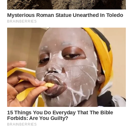
WN
MALUKU
WN
MALUT
WN
DAIRI
WN
DANAU
TOBA
WN
NIAS
WN
LANGKAT