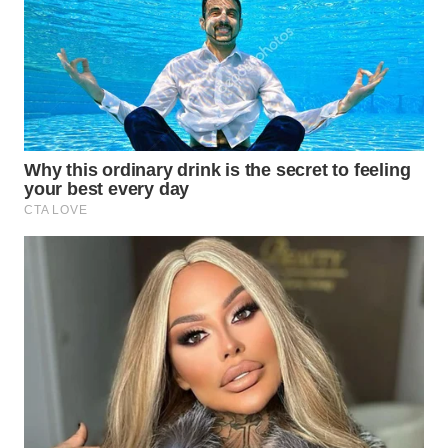
WN
PRIANGAN
TIMUR
WN
SEMARANG
WN
SOLO
WN
BOROBUDUR
WN
MADURA
WN
SURABAYA