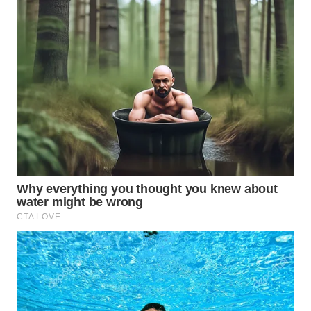
WN
INDRAMAYU
WN
KUNINGAN
WN
MAJALENGKA
WN
SUBANG
WN
SUKABUMI
WN
PURWAKARTA