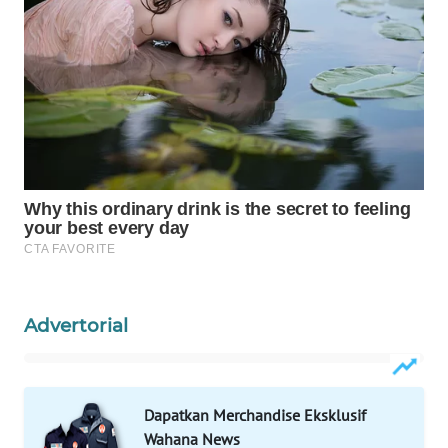
WAHANA
LISTRIK
WAHANA
TRAVEL
WAHANA
TV
WAHANANEWS
ID
Advertorial
WAHANANEWS
CO ID
WAHANANEWS
Dapatkan Merchandise Eksklusif
NET
Wahana News