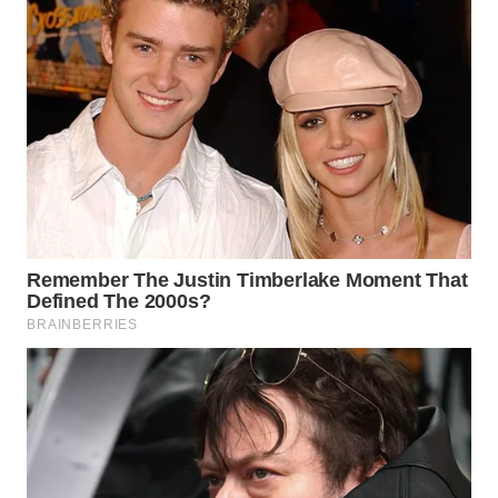
TAPANULI
TENGAH
WN DELI
SERDANG
WN
TEBING
TINGGI
WN
PAKPAK
WN
KARAWANG
WN
BEKASI