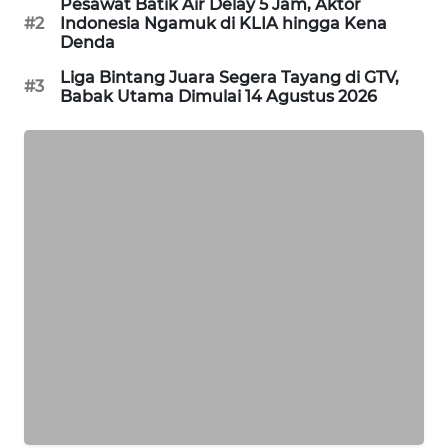
Pesawat Batik Air Delay 5 Jam, Aktor
PORTAL
#2
Indonesia Ngamuk di KLIA hingga Kena
KONSUMEN
Denda
Liga Bintang Juara Segera Tayang di GTV,
#3
FORWAMKI
Babak Utama Dimulai 14 Agustus 2026
ALPERKLINAS
FORJASIDA
TAMBANG
NEWS
SITUNGIR
NEWS
SIDIKALANG
NEWS