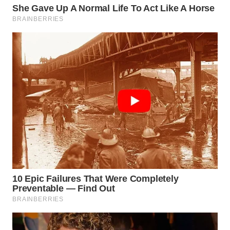
WN
TAPANULI
SELATAN
WN
TANJUNG
LESUNG
WN
KARO
WN
SIMALUNGUN
WN
LABUHANBATU
WN