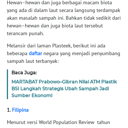
Hewan–hewan dan juga berbagai macam biota
yang ada di dalam laut secara langsung terdampak
KARIR
akan masalah sampah ini. Bahkan tidak sedikit dari
hewan–hewan dan juga biota laut tersebut
DISCLAIMER
terancam punah.
Wahana
Melansir dari laman Plasteek, berikut ini ada
News
beberapa
daftar
negara yang menjadi penyumbang
Regional
sampah laut terbanyak:
WN
Baca Juga:
SUMUT
MARTABAT Prabowo–Gibran Nilai ATM Plastik
BSI Langkah Strategis Ubah Sampah Jadi
WN
Sumber Ekonomi
JAKARTA
1.
Filipina
WN
JABAR
Menurut versi World Population Review tahun