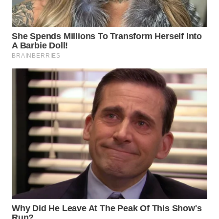
WN
NATUNA
WN
BINTAN
WN
MANDALIKA
WN
LIKUPANG
WN
LABUANBAJO
WN
BORNEO