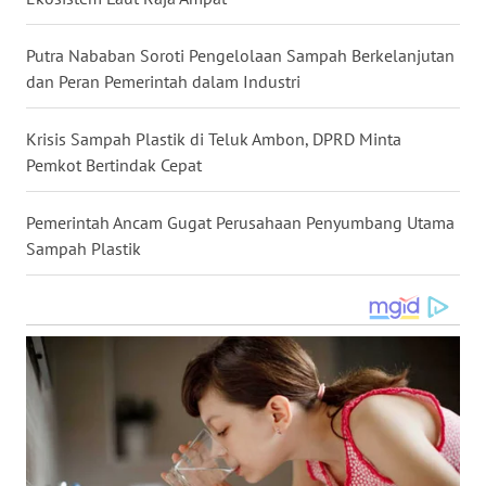
WN
NUSANTARA
Putra Nababan Soroti Pengelolaan Sampah Berkelanjutan
dan Peran Pemerintah dalam Industri
WN
JOGJA
Krisis Sampah Plastik di Teluk Ambon, DPRD Minta
Pemkot Bertindak Cepat
WN
JATIM
Pemerintah Ancam Gugat Perusahaan Penyumbang Utama
Sampah Plastik
WN
BALI
WN
KALBAR
WN
KALTENG