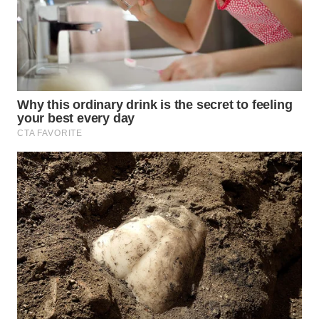
WN
KALTARA
WN
KALSEL
WN
KALTIM
WN
SULSEL
WN
GORONTALO
WN
SULUT