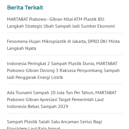
Berita Terkait
WN
BABEL
MARTABAT Prabowo–Gibran Nilai ATM Plastik BSI
Langkah Strategis Ubah Sampah Jadi Sumber Ekonomi
WN
SUMBAR
Fenomena Hujan Mikroplastik di Jakarta, DPRD DKI Minta
Langkah Nyata
WN
SUMSEL
Indonesia Peringkat 2 Sampah Plastik Dunia, MARTABAT
Prabowo-Gibran Dorong 3 Raksasa Penyumbang Sampah
WN
Jadi Penggerak Energi Listrik
BENGKULU
Ada Tsunami Sampah 20 Juta Ton Per Tahun, MARTABAT
WN
Prabowo-Gibran Apresiasi Target Pemerintah Laut
LAMPUNG
Indonesia Bebas Sampah 2029
WN
JATENG
Sampah Plastik Salah Satu Ancaman Serius Bagi
Ekosistem Laut Raja Ampat