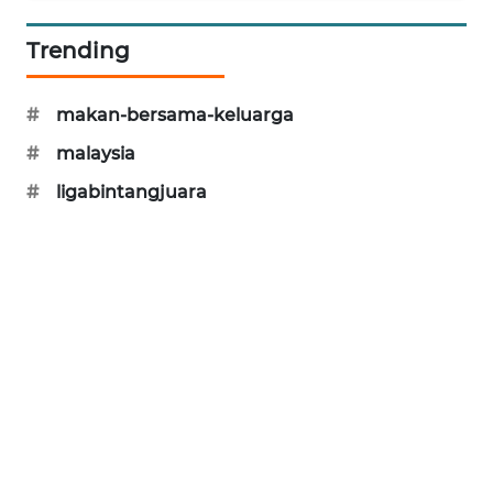
SIBARAGAS
Trending
NEWS
METRO
#
makan-bersama-keluarga
SIANTAR
#
malaysia
NEWS
#
ligabintangjuara
METRO
MEDAN
NEWS
METRO
JAKARTA
NEWS
KRT
NEWS