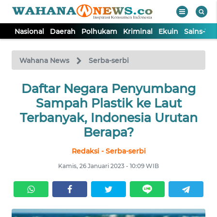
Nasional
Daerah
Polhukam
Kriminal
Ekuin
Sains-Te
WAHANA
Tutup
TV
Wahana News
Serba-serbi
NASIONAL
Daftar Negara Penyumbang
Sampah Plastik ke Laut
DAERAH
Terbanyak, Indonesia Urutan
Berapa?
POLHUKAM
Redaksi - Serba-serbi
Kamis, 26 Januari 2023 - 10:09 WIB
KRIMINAL
EKUIN