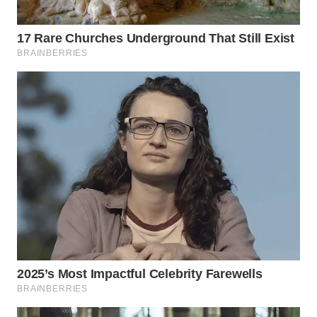
WN
SUMEDANG
WN
CIANJUR
WN
KEPULAUAN
SERIBU
WN
TANGERANG
WN
BINJAI
WN
CIREBON