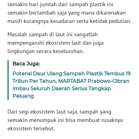
Informasi
semakin hari jumlah dari sampah plastik ini
semakin bertambah saja yang mana dikarenakan
INDEKS
masih kurangnya kesadaran serta ketidak pedulian.
BERITA
Masalah sampah di laut ini sangatlah
KONTAK
mempengaruhi ekosistem laut dan juga
KAMI
lingkungan secara keseluruhan.
INFO
Baca Juga:
IKLAN
Potensi Daur Ulang Sampah Plastik Tembus 19
Triliun Per Tahun, MARTABAT Prabowo-Gibran
TENTANG
Imbau Seluruh Daerah Serius Tangkap
KAMI
Peluang
PEDOMAN
Dari segi ekosistem laut saja, sampah yang
MEDIA
semakin menumpuk ini bisa membuat rusaknya
SIBER
ekosistem tersebut.
REDAKSI