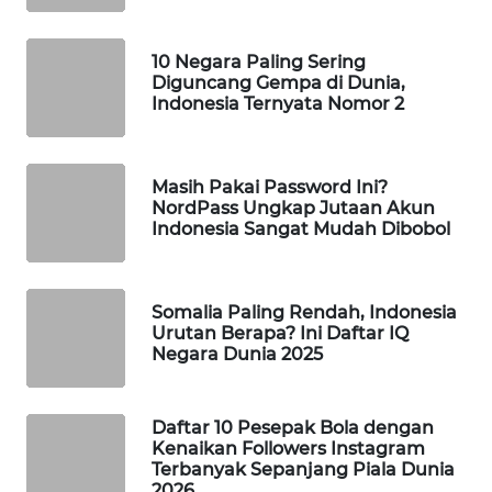
WAHANA
DESA
10 Negara Paling Sering
WISATA
Diguncang Gempa di Dunia,
Indonesia Ternyata Nomor 2
LAPAK
WAHANA
Masih Pakai Password Ini?
Wahana
NordPass Ungkap Jutaan Akun
Network
Indonesia Sangat Mudah Dibobol
KONSUMEN
LISTRIK
Somalia Paling Rendah, Indonesia
Urutan Berapa? Ini Daftar IQ
Negara Dunia 2025
MASYARAKAT
KELISTRIKAN
Daftar 10 Pesepak Bola dengan
Kenaikan Followers Instagram
WALINKI
Terbanyak Sepanjang Piala Dunia
ID
2026