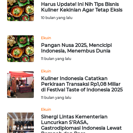
Harus Update! Ini Nih Tips Bisnis
Kuliner Kekinian Agar Tetap Eksis
KARIR
10 bulan yang lalu
DISCLAIMER
Ekuin
Wahana
Pangan Nusa 2025, Mencicipi
News
Indonesia, Menembus Dunia
Regional
11 bulan yang lalu
Ekuin
WN
SUMUT
Kuliner Indonesia Catatkan
Perkiraan Transaksi Rp1,08 Miliar
di Festival Taste of Indonesia 2025
WN
11 bulan yang lalu
JAKARTA
Ekuin
WN
Sinergi Lintas Kementerian
JABAR
Luncurkan S’RASA,
Gastrodiplomasi Indonesia Lewat