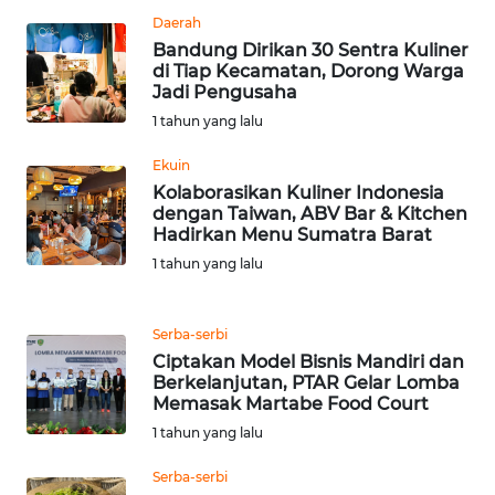
Daerah
WN
Bandung Dirikan 30 Sentra Kuliner
SERAMBI
di Tiap Kecamatan, Dorong Warga
Jadi Pengusaha
WN
1 tahun yang lalu
JAMBI
Ekuin
Kolaborasikan Kuliner Indonesia
WN
dengan Taiwan, ABV Bar & Kitchen
SULTRA
Hadirkan Menu Sumatra Barat
1 tahun yang lalu
WN
NTB
Serba-serbi
Ciptakan Model Bisnis Mandiri dan
WN
Berkelanjutan, PTAR Gelar Lomba
SULTENG
Memasak Martabe Food Court
1 tahun yang lalu
WN
SULBAR
Serba-serbi