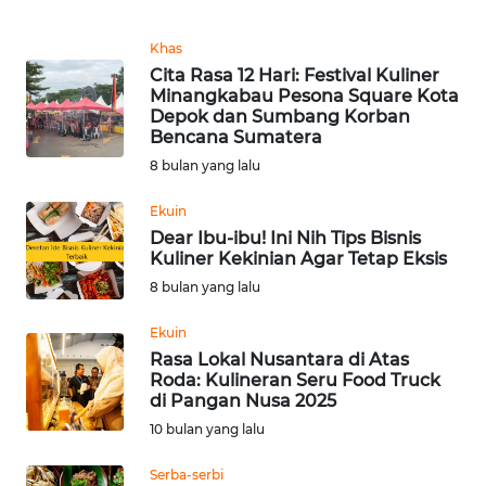
Informasi
Khas
INDEKS
Cita Rasa 12 Hari: Festival Kuliner
BERITA
Minangkabau Pesona Square Kota
Depok dan Sumbang Korban
KONTAK
Bencana Sumatera
KAMI
8 bulan yang lalu
Ekuin
INFO
Dear Ibu-ibu! Ini Nih Tips Bisnis
IKLAN
Kuliner Kekinian Agar Tetap Eksis
8 bulan yang lalu
TENTANG
KAMI
Ekuin
Rasa Lokal Nusantara di Atas
PEDOMAN
Roda: Kulineran Seru Food Truck
MEDIA
di Pangan Nusa 2025
SIBER
10 bulan yang lalu
Serba-serbi
REDAKSI