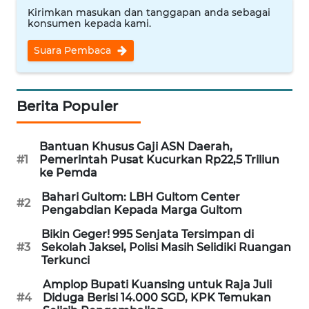
Kirimkan masukan dan tanggapan anda sebagai
WN
konsumen kepada kami.
NUSANTARA
Suara Pembaca
WN
JOGJA
Berita Populer
WN
JATIM
Bantuan Khusus Gaji ASN Daerah,
#1
Pemerintah Pusat Kucurkan Rp22,5 Triliun
WN
ke Pemda
BALI
Bahari Gultom: LBH Gultom Center
#2
Pengabdian Kepada Marga Gultom
WN
Bikin Geger! 995 Senjata Tersimpan di
KALBAR
#3
Sekolah Jaksel, Polisi Masih Selidiki Ruangan
Terkunci
WN
Amplop Bupati Kuansing untuk Raja Juli
KALTENG
#4
Diduga Berisi 14.000 SGD, KPK Temukan