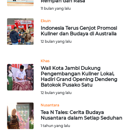
Rempah dan Rasa
WN
11 bulan yang lalu
BANTEN
Ekuin
WN
Indonesia Terus Genjot Promosi
NTT
Kuliner dan Budaya di Australia
12 bulan yang lalu
WN
KEPRI
Khas
Wali Kota Jambi Dukung
WN
Pengembangan Kuliner Lokal,
PAPUA
Hadiri Grand Opening Dendeng
Batokok Pusako Satu
WN
12 bulan yang lalu
PAPUA
BARAT
Nusantara
Tea N Tales: Cerita Budaya
Nusantara dalam Setiap Seduhan
WN
1 tahun yang lalu
RIAU