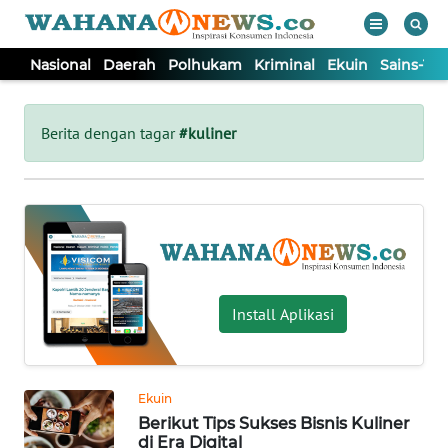
Nasional
Daerah
Polhukam
Kriminal
Ekuin
Sains-Te
WAHANA
Tutup
TV
Berita dengan tagar
#kuliner
NASIONAL
DAERAH
POLHUKAM
Install Aplikasi
KRIMINAL
Ekuin
EKUIN
Berikut Tips Sukses Bisnis Kuliner
di Era Digital