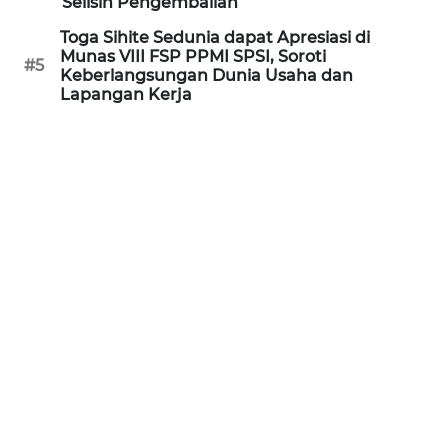
Selisih Pengembalian
WN
Toga Sihite Sedunia dapat Apresiasi di
KALTARA
Munas VIII FSP PPMI SPSI, Soroti
#5
Keberlangsungan Dunia Usaha dan
Lapangan Kerja
WN
KALSEL
WN
KALTIM
WN
SULSEL
WN
GORONTALO
WN
SULUT