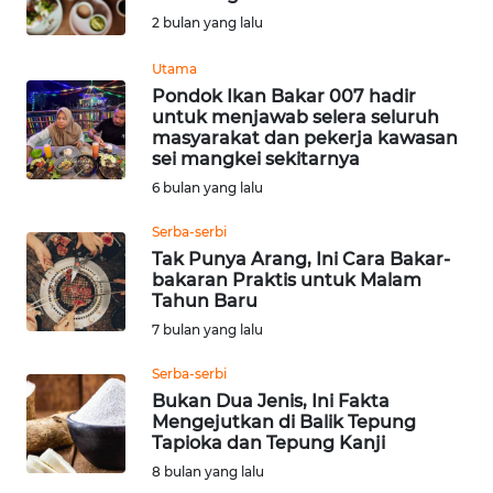
SAINS-TEKNO
2 bulan yang lalu
Utama
KESEHATAN
Pondok Ikan Bakar 007 hadir
untuk menjawab selera seluruh
INTERNASIONAL
masyarakat dan pekerja kawasan
sei mangkei sekitarnya
6 bulan yang lalu
SERBA-SERBI
Serba-serbi
PENDIDIKAN
Tak Punya Arang, Ini Cara Bakar-
bakaran Praktis untuk Malam
Tahun Baru
OLAHRAGA
7 bulan yang lalu
Serba-serbi
OPINI
Bukan Dua Jenis, Ini Fakta
Mengejutkan di Balik Tepung
EDITORIAL
Tapioka dan Tepung Kanji
8 bulan yang lalu