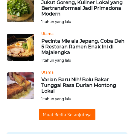
Jukut Goreng, Kuliner Lokal yang
Bertransformasi Jadi Primadona
WN
Modern
BABEL
1 tahun yang lalu
WN
Utama
SUMBAR
Pecinta Mie ala Jepang, Coba Deh
5 Restoran Ramen Enak Ini di
Majalengka
WN
SUMSEL
1 tahun yang lalu
Utama
WN
Varian Baru Nih! Bolu Bakar
BENGKULU
Tunggal Rasa Durian Montong
Lokal
WN
1 tahun yang lalu
LAMPUNG
Muat Berita Selanjutnya
WN
JATENG