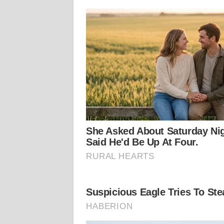
KALTARA
WN
KALSEL
WN
KALTIM
WN
SULSEL
WN
GORONTALO
WN
SULUT
WN
MALUKU