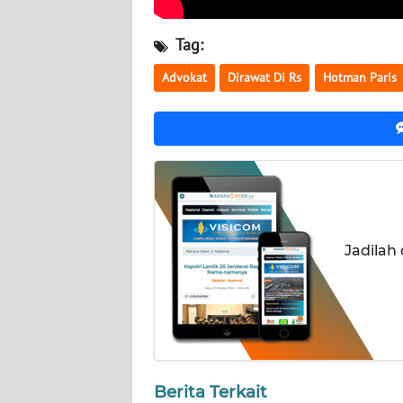
BABEL
Tag:
WN
SUMBAR
Advokat
Dirawat Di Rs
Hotman Paris
WN
SUMSEL
WN
BENGKULU
Jadilah
WN
LAMPUNG
WN
JATENG
Berita Terkait
WN