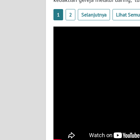
SERAMBI
1
2
Selanjutnya
Lihat Sem
WN
JAMBI
WN
SULTRA
WN
NTB
WN
SULTENG
WN
SULBAR
WN