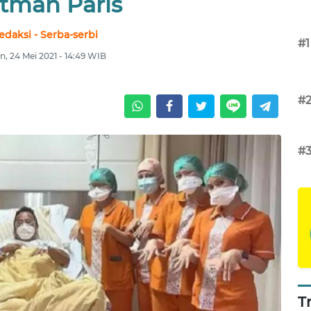
tman Paris
edaksi - Serba-serbi
#1
n, 24 Mei 2021 - 14:49 WIB
#
#
T