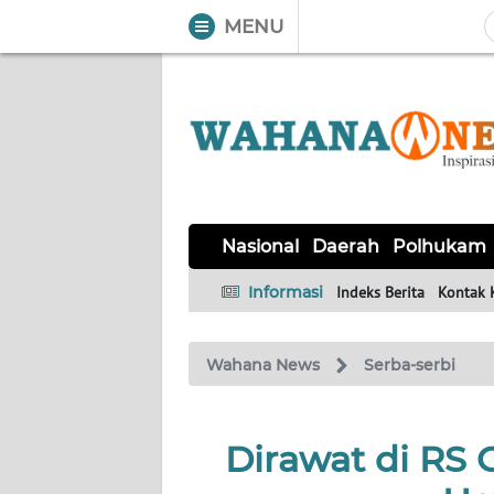
MENU
WAHANA
Tutup
TV
NASIONAL
DAERAH
POLHUKAM
KRIMINAL
EKUIN
SAINS-
KESEHATAN
INTERNASIONAL
Nasional
Daerah
Polhukam
TEKNO
Informasi
Indeks Berita
Kontak 
SERBA-
PENDIDIKAN
OLAHRAGA
OPINI
SERBI
Wahana News
Serba-serbi
EDITORIAL
Dirawat di RS 
Informasi