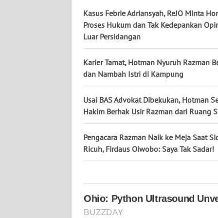
NUSANTARA
Kasus Febrie Adriansyah, ReJO Minta Ho
Proses Hukum dan Tak Kedepankan Opin
WN
Luar Persidangan
JOGJA
Karier Tamat, Hotman Nyuruh Razman Be
WN
dan Nambah Istri di Kampung
JATIM
Usai BAS Advokat Dibekukan, Hotman S
WN
Hakim Berhak Usir Razman dari Ruang 
BALI
Pengacara Razman Naik ke Meja Saat S
WN
KALBAR
Ricuh, Firdaus Oiwobo: Saya Tak Sadar!
WN
KALTENG
WN