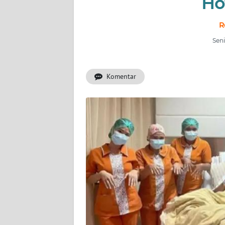
Ho
INDEKS
BERITA
R
Seni
KONTAK
KAMI
Komentar
INFO
IKLAN
TENTANG
KAMI
PEDOMAN
MEDIA
SIBER
REDAKSI