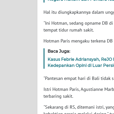
Hal itu diungkapkannya dalam un
WN
NTT
"Ini Hotman, sedang opname DB di r
tempat tidur rumah sakit.
WN
KEPRI
Hotman Paris mengaku terkena DB s
WN
Baca Juga:
PAPUA
Kasus Febrie Adriansyah, ReJO
Kedepankan Opini di Luar Pers
WN
PAPUA
"Pantesan empat hari di Bali tidak 
BARAT
Istri Hotman Paris, Agustianne Mar
WN
terbaring sakit.
RIAU
"Sekarang di RS, ditemani istri, yan
WN
kebaktian gereja melalui daring," t