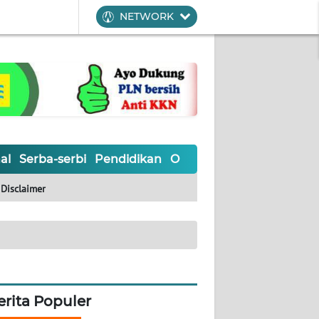
NETWORK
al
Serba-serbi
Pendidikan
Olahraga
Opini
Editoria
Disclaimer
erita Populer