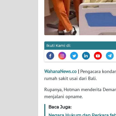
KARIR
DISCLAIMER
Wahana
News
Regional
Ikuti Kami di:
WN
SUMUT
WahanaNews.co
|
Pengacara kondang
WN
JAKARTA
rumah sakit usai dari Bali.
Rupanya, Hotman menderita Demam
WN
menjalani opname.
JABAR
Baca Juga:
WN
Negara Hukum dan Perkara feb
BANTEN