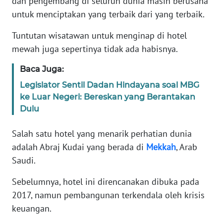
dan pengembang di seluruh dunia masih berusaha
Informasi
untuk menciptakan yang terbaik dari yang terbaik.
INDEKS
Tuntutan wisatawan untuk menginap di hotel
BERITA
mewah juga sepertinya tidak ada habisnya.
KONTAK
Baca Juga:
KAMI
Legislator Sentil Dadan Hindayana soal MBG
ke Luar Negeri: Bereskan yang Berantakan
INFO
Dulu
IKLAN
Salah satu hotel yang menarik perhatian dunia
TENTANG
adalah Abraj Kudai yang berada di
Mekkah
, Arab
KAMI
Saudi.
PEDOMAN
Sebelumnya, hotel ini direncanakan dibuka pada
MEDIA
SIBER
2017, namun pembangunan terkendala oleh krisis
keuangan.
REDAKSI