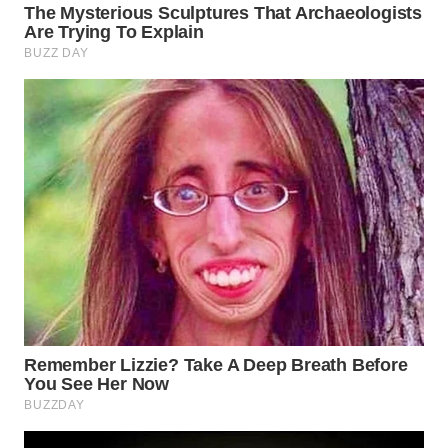
WN
SUMEDANG
WN
CIANJUR
WN
KEPULAUAN
SERIBU
WN
TANGERANG
WN
BINJAI
WN
CIREBON