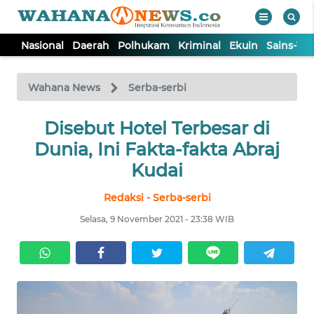
Nasional
Daerah
Polhukam
Kriminal
Ekuin
Sains-Te
WAHANA
Tutup
TV
Wahana News
Serba-serbi
NASIONAL
Disebut Hotel Terbesar di
Dunia, Ini Fakta-fakta Abraj
DAERAH
Kudai
Redaksi - Serba-serbi
POLHUKAM
Selasa, 9 November 2021 - 23:38 WIB
KRIMINAL
EKUIN