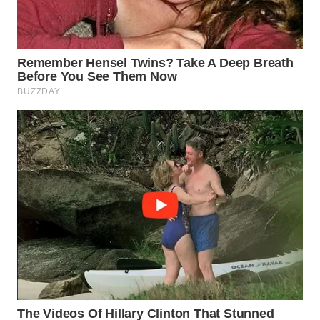
WN
MALUKU
WN
MALUT
WN
DAIRI
WN
DANAU
TOBA
WN
NIAS
WN
LANGKAT