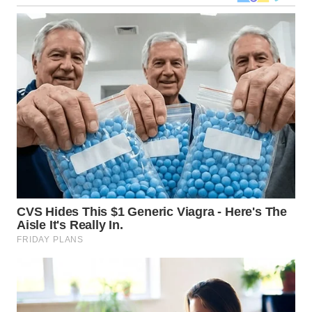
WN
NUSANTARA
WN
JOGJA
WN
JATIM
WN
BALI
WN
KALBAR
WN
KALTENG