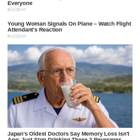
WN
TAPANULI
SELATAN
WN
TANJUNG
LESUNG
WN
KARO
WN
SIMALUNGUN
WN
LABUHANBATU
WN