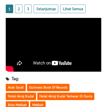
WN
1
2
3
Selanjutnya
Lihat Semua
BANTEN
WN
NTT
WN
KEPRI
WN
PAPUA
WN
Tag:
PAPUA
BARAT
Arab Saudi
Guinness Book Of Records
Hotel Abraj Kudai
Hotel Abraj Kudai Terbesar Di Dunia
WN
RIAU
Kota Mekkah
Mekkah