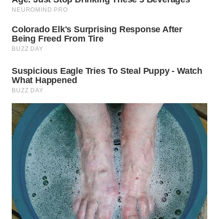
TAPANULI
TENGAH
WN DELI
SERDANG
WN
TEBING
TINGGI
WN
PAKPAK
WN
KARAWANG
WN
BEKASI