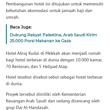
Pembangunan hotel ini ditujukan untuk memenuhi
kebutuhan akomodasi untuk jamaah haji dan
KARIR
umrah.
DISCLAIMER
Baca Juga:
Dukung Rakyat Palestina, Arab Saudi Kirim
Wahana
25.000 Porsi Makanan ke Gaza
News
Regional
Hotel Abraj Kudai di Mekkah akan menjadi rumah
bagi hotel terbesar di dunia dengan 10.000 kamar,
WN
SUMUT
70 Restoran, dan 5 Helipad Atap.
Hotel tesebut disebut-sebut sebagai hotel terbesar
WN
JAKARTA
di dunia.
Proyek tersebut dimiliki oleh Kementerian
WN
Keuangan Arab Saudi dan sedang dirancang oleh
JABAR
grup Dar Al-Handasah.