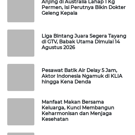
Anjing di Australia Lahap 1 Kg
Wahana
Permen, Isi Perutnya Bikin Dokter
Media
Geleng Kepala
Group
WAHANA
Liga Bintang Juara Segera Tayang
NEWS
di GTV, Babak Utama Dimulai 14
Agustus 2026
WAHANA
TANI
Pesawat Batik Air Delay 5 Jam,
Aktor Indonesia Ngamuk di KLIA
WAHANA
hingga Kena Denda
ADVOKAT
WAHANA
Manfaat Makan Bersama
INFRASTRUKTUR
Keluarga, Kunci Membangun
Keharmonisan dan Menjaga
Kesehatan
WAHANA
KONSUMEN