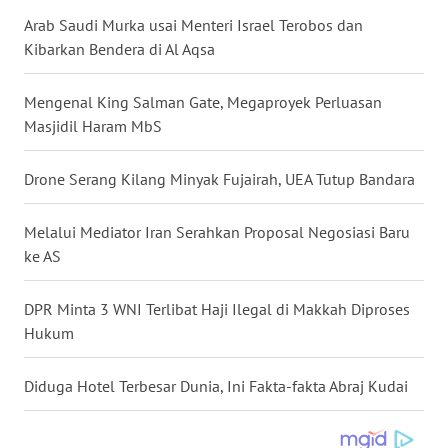
Arab Saudi Murka usai Menteri Israel Terobos dan
WN
Kibarkan Bendera di Al Aqsa
BABEL
Mengenal King Salman Gate, Megaproyek Perluasan
WN
SUMBAR
Masjidil Haram MbS
WN
Drone Serang Kilang Minyak Fujairah, UEA Tutup Bandara
SUMSEL
Melalui Mediator Iran Serahkan Proposal Negosiasi Baru
WN
ke AS
BENGKULU
DPR Minta 3 WNI Terlibat Haji Ilegal di Makkah Diproses
WN
Hukum
LAMPUNG
Diduga Hotel Terbesar Dunia, Ini Fakta-fakta Abraj Kudai
WN
JATENG