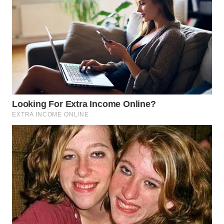
WN
KALTARA
WN
KALSEL
WN
KALTIM
WN
SULSEL
WN
GORONTALO
WN
SULUT