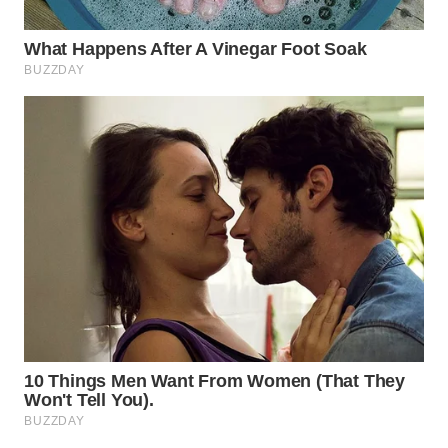
WN
BOGOR
WN
DEPOK
WN
TAPANULI
UTARA
WN
SAMOSIR
WN
PADANG
LAWAS