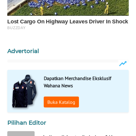
WN
NATUNA
WN
BINTAN
Advertorial
WN
MANDALIKA
WN
Dapatkan Merchandise Eksklusif
LIKUPANG
Wahana News
WN
Buka Katalog
LABUANBAJO
WN
Pilihan Editor
BORNEO