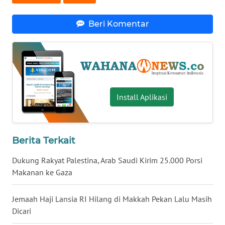
WN
Beri Komentar
SERAMBI
WN
JAMBI
WN
Install Aplikasi
SULTRA
WN
NTB
Berita Terkait
Dukung Rakyat Palestina, Arab Saudi Kirim 25.000 Porsi
WN
Makanan ke Gaza
SULTENG
Jemaah Haji Lansia RI Hilang di Makkah Pekan Lalu Masih
WN
Dicari
SULBAR