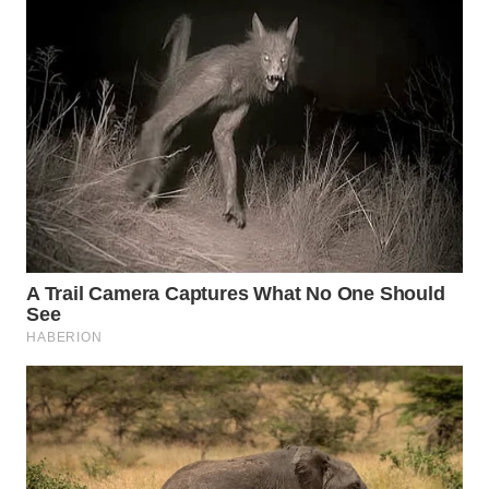
WN
INDRAMAYU
WN
KUNINGAN
WN
MAJALENGKA
WN
SUBANG
WN
SUKABUMI
WN
PURWAKARTA