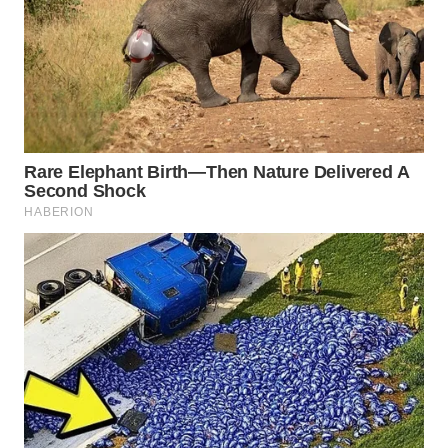
WN
PRIANGAN
TIMUR
WN
SEMARANG
WN
SOLO
WN
BOROBUDUR
WN
MADURA
WN
SURABAYA