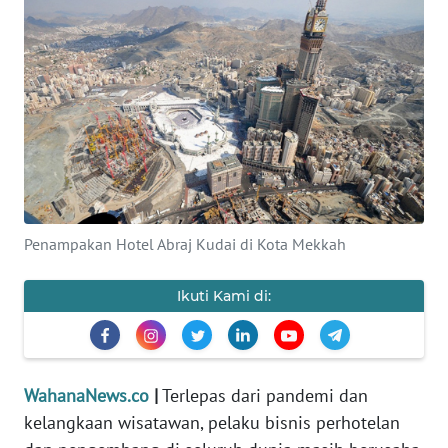
SAINS-TEKNO
KESEHATAN
INTERNASIONAL
SERBA-SERBI
PENDIDIKAN
Penampakan Hotel Abraj Kudai di Kota Mekkah
OLAHRAGA
Ikuti Kami di:
OPINI
WahanaNews.co
|
Terlepas dari pandemi dan
EDITORIAL
kelangkaan wisatawan, pelaku bisnis perhotelan