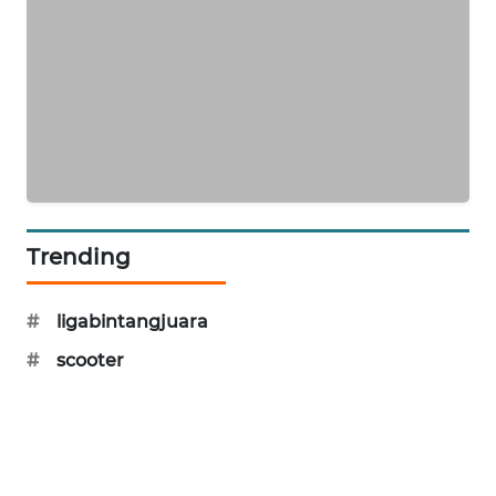
WAHANA
DESA
WISATA
LAPAK
WAHANA
Wahana
Network
Trending
KONSUMEN
LISTRIK
#
ligabintangjuara
#
scooter
MASYARAKAT
KELISTRIKAN
WALINKI
ID