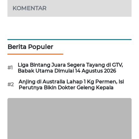
KOMENTAR
WAHANA
SPORT
WAHANA
UMKM
Berita Populer
WAHANA
SELEB
Liga Bintang Juara Segera Tayang di GTV,
#1
Babak Utama Dimulai 14 Agustus 2026
WAHANA
Anjing di Australia Lahap 1 Kg Permen, Isi
PERSONA
#2
Perutnya Bikin Dokter Geleng Kepala
WAHANA
OTOMOTIF
WAHANA
HEALTH