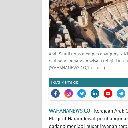
KARIR
DISCLAIMER
Wahana
News
Regional
Arab Saudi terus mempercepat proyek Ki
WN
dari pengembangan wisata religi dan upa
SUMUT
(WAHANANEWS.CO/Ilustrasi)
WN
Ikuti Kami di:
JAKARTA
WN
JABAR
WAHANANEWS.CO
-
Kerajaan Arab 
Masjidil Haram lewat pembanguna
WN
gadang menjadi pusat layanan terp
BANTEN