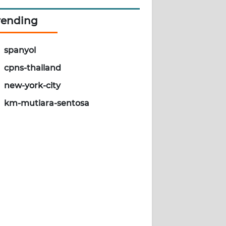
rending
spanyol
cpns-thailand
new-york-city
km-mutiara-sentosa