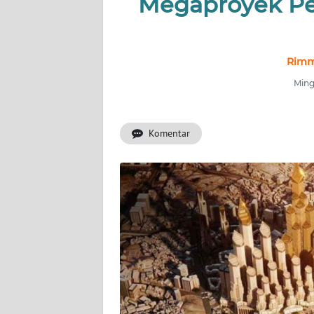
Megaproyek Pe
INDEKS
BERITA
KONTAK
Rimma
KAMI
Ming
INFO
IKLAN
Komentar
TENTANG
KAMI
PEDOMAN
MEDIA
SIBER
REDAKSI