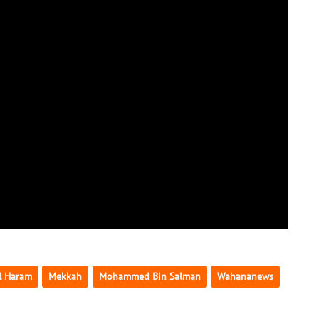
l Haram
Mekkah
Mohammed Bin Salman
Wahananews