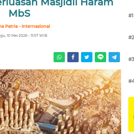
rluasan Masjidil Haram
MbS
#1
 Patria - Internasional
gu, 10 Mei 2026 - 11:07 WIB
#
#
#