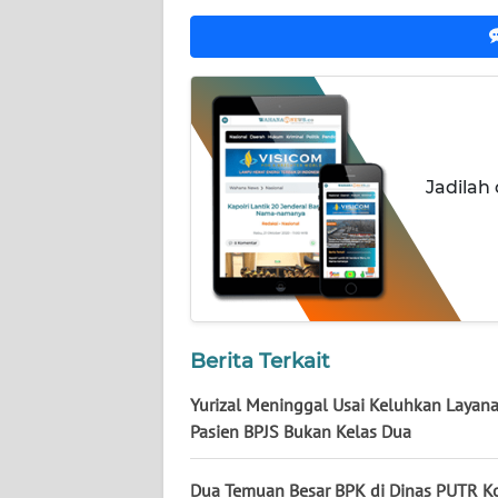
NUSANTARA
WN
JOGJA
WN
JATIM
Jadilah
WN
BALI
WN
KALBAR
Berita Terkait
WN
Yurizal Meninggal Usai Keluhkan Layana
KALTENG
Pasien BPJS Bukan Kelas Dua
WN
Dua Temuan Besar BPK di Dinas PUTR K