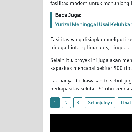
fasilitas modern untuk menunjang 
SERAMBI
Baca Juga:
WN
Yurizal Meninggal Usai Keluhk
JAMBI
Fasilitas yang disiapkan meliputi s
WN
hingga bintang lima plus, hingga ar
SULTRA
Selain itu, proyek ini juga akan m
WN
kapasitas mencapai sekitar 900 rib
NTB
Tak hanya itu, kawasan tersebut jug
WN
berkapasitas sekitar 30 ribu kendar
SULTENG
1
2
3
Selanjutnya
Liha
WN
SULBAR
WN