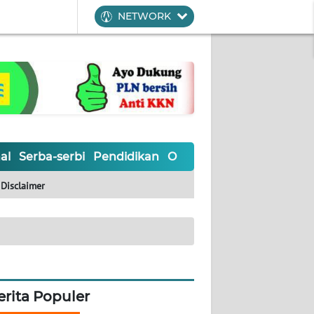
NETWORK
al
Serba-serbi
Pendidikan
Olahraga
Opini
Editoria
Disclaimer
erita Populer