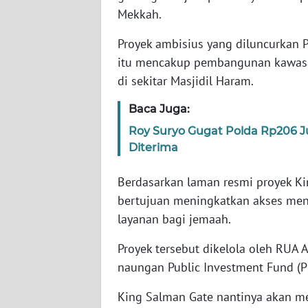
Mekkah.
WN
Proyek ambisius yang diluncurkan
NTT
itu mencakup pembangunan kawasan
di sekitar Masjidil Haram.
WN
KEPRI
Baca Juga:
Roy Suryo Gugat Polda Rp206 
WN
Diterima
PAPUA
Berdasarkan laman resmi proyek K
WN
bertujuan meningkatkan akses men
PAPUA
BARAT
layanan bagi jemaah.
Proyek tersebut dikelola oleh RUA
WN
naungan Public Investment Fund (PI
RIAU
King Salman Gate nantinya akan m
WN