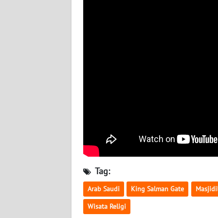
BABEL
WN
SUMBAR
WN
SUMSEL
WN
BENGKULU
WN
LAMPUNG
Tag:
WN
JATENG
Arab Saudi
King Salman Gate
Masjidi
Wisata Religi
WN