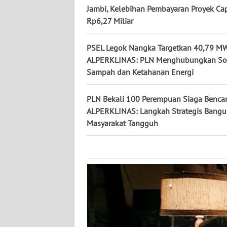
KALTARA
Jambi, Kelebihan Pembayaran Proyek Ca
Rp6,27 Miliar
WN
KALSEL
PSEL Legok Nangka Targetkan 40,79 MW
ALPERKLINAS: PLN Menghubungkan So
WN
Sampah dan Ketahanan Energi
KALTIM
PLN Bekali 100 Perempuan Siaga Benca
WN
ALPERKLINAS: Langkah Strategis Bang
SULSEL
Masyarakat Tangguh
WN
GORONTALO
WN
SULUT
WN
MALUKU