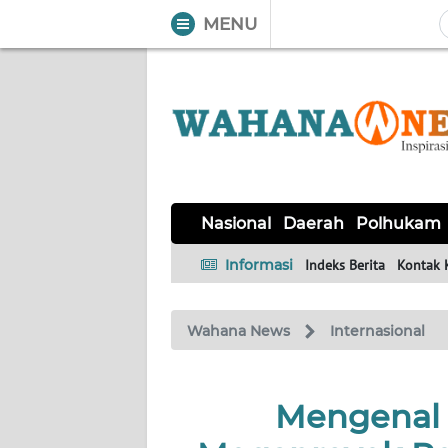
MENU
WAHANA
Tutup
TV
NASIONAL
DAERAH
POLHUKAM
KRIMINAL
EKUIN
SAINS-
KESEHATAN
INTERNASIONAL
Nasional
Daerah
Polhukam
TEKNO
Informasi
Indeks Berita
Kontak 
SERBA-
PENDIDIKAN
OLAHRAGA
OPINI
SERBI
Wahana News
Internasional
EDITORIAL
Mengenal 
Informasi