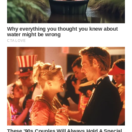
WAHANA
LISTRIK
WAHANA
TRAVEL
WAHANA
TV
WAHANANEWS
ID
WAHANANEWS
CO ID
WAHANANEWS
NET