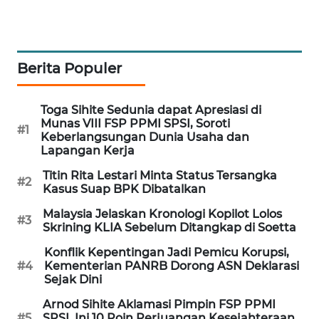
PORTAL
KONSUMEN
Berita Populer
FORWAMKI
ALPERKLINAS
Toga Sihite Sedunia dapat Apresiasi di
Munas VIII FSP PPMI SPSI, Soroti
#1
Keberlangsungan Dunia Usaha dan
FORJASIDA
Lapangan Kerja
Titin Rita Lestari Minta Status Tersangka
TAMBANG
#2
Kasus Suap BPK Dibatalkan
NEWS
Malaysia Jelaskan Kronologi Kopilot Lolos
#3
Skrining KLIA Sebelum Ditangkap di Soetta
SITUNGIR
NEWS
Konflik Kepentingan Jadi Pemicu Korupsi,
#4
Kementerian PANRB Dorong ASN Deklarasi
Sejak Dini
SIDIKALANG
NEWS
Arnod Sihite Aklamasi Pimpin FSP PPMI
#5
SPSI, Ini 10 Poin Perjuangan Kesejahteraan