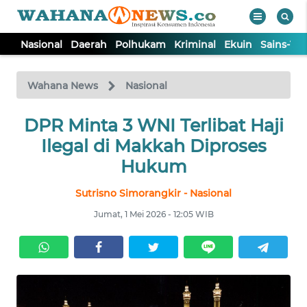
Nasional
Daerah
Polhukam
Kriminal
Ekuin
Sains-Te
WAHANA
Tutup
TV
Wahana News
Nasional
NASIONAL
DPR Minta 3 WNI Terlibat Haji
Ilegal di Makkah Diproses
DAERAH
Hukum
Sutrisno Simorangkir - Nasional
POLHUKAM
Jumat, 1 Mei 2026 - 12:05 WIB
KRIMINAL
EKUIN