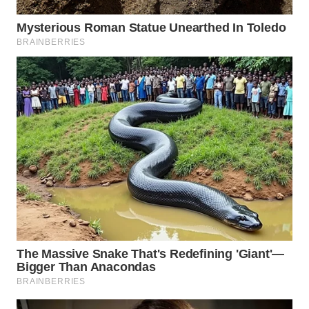
WN
BOGOR
WN
DEPOK
WN
TAPANULI
UTARA
WN
SAMOSIR
WN
PADANG
LAWAS