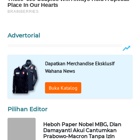
WAHANA
SPORT
WAHANA
Advertorial
UMKM
WAHANA
SELEB
Dapatkan Merchandise Eksklusif
Wahana News
WAHANA
PERSONA
Buka Katalog
WAHANA
OTOMOTIF
Pilihan Editor
WAHANA
Heboh Paper Nobel MBG, Dian
HEALTH
Damayanti Akui Cantumkan
Prabowo-Macron Tanpa Izin