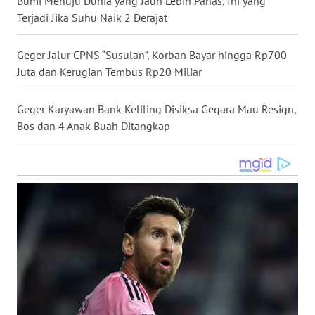
Bumi Menuju Dunia yang Jauh Lebih Panas, Ini yang
Terjadi Jika Suhu Naik 2 Derajat
WN
NUSANTARA
Geger Jalur CPNS “Susulan”, Korban Bayar hingga Rp700
WN
Juta dan Kerugian Tembus Rp20 Miliar
JOGJA
Geger Karyawan Bank Keliling Disiksa Gegara Mau Resign,
WN
Bos dan 4 Anak Buah Ditangkap
JATIM
WN
BALI
WN
KALBAR
WN
KALTENG