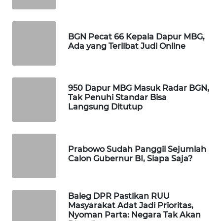
WAHANA
DESA
WISATA
BGN Pecat 66 Kepala Dapur MBG,
Ada yang Terlibat Judi Online
LAPAK
WAHANA
950 Dapur MBG Masuk Radar BGN,
Wahana
Tak Penuhi Standar Bisa
Network
Langsung Ditutup
KONSUMEN
LISTRIK
Prabowo Sudah Panggil Sejumlah
Calon Gubernur BI, Siapa Saja?
MASYARAKAT
KELISTRIKAN
Baleg DPR Pastikan RUU
WALINKI
Masyarakat Adat Jadi Prioritas,
ID
Nyoman Parta: Negara Tak Akan