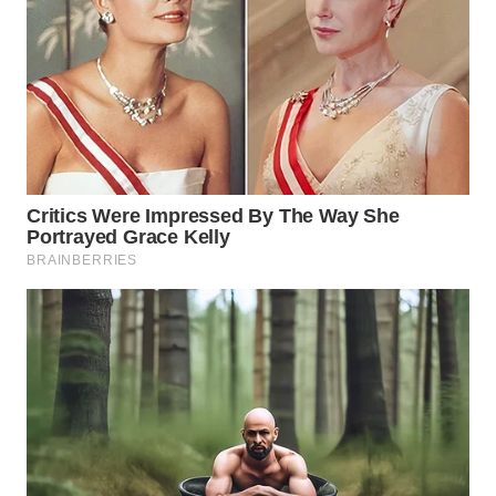
Wahana
Media
Group
WAHANA
NEWS
WAHANA
TANI
WAHANA
ADVOKAT
WAHANA
INFRASTRUKTUR
WAHANA
KONSUMEN