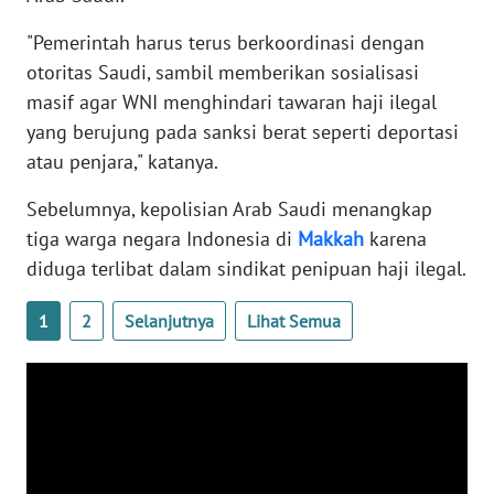
WN
"Pemerintah harus terus berkoordinasi dengan
BANTEN
otoritas Saudi, sambil memberikan sosialisasi
masif agar WNI menghindari tawaran haji ilegal
WN
NTT
yang berujung pada sanksi berat seperti deportasi
atau penjara," katanya.
WN
KEPRI
Sebelumnya, kepolisian Arab Saudi menangkap
tiga warga negara Indonesia di
Makkah
karena
WN
diduga terlibat dalam sindikat penipuan haji ilegal.
PAPUA
1
2
Selanjutnya
Lihat Semua
WN
PAPUA
BARAT
WN
RIAU