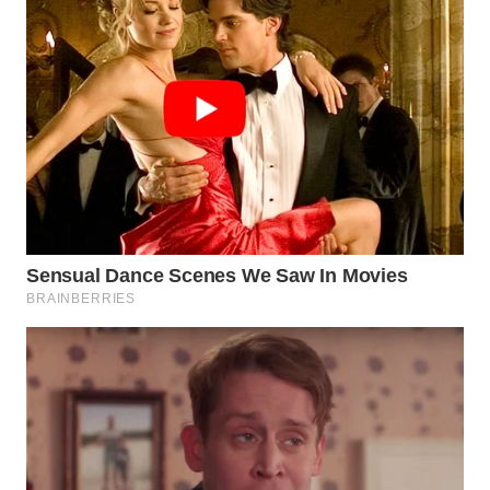
WN
TAPANULI
SELATAN
WN
TANJUNG
LESUNG
WN
KARO
WN
SIMALUNGUN
WN
LABUHANBATU
WN