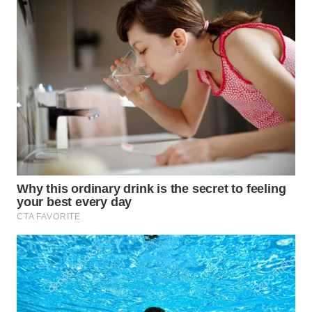
WN
SUMEDANG
WN
CIANJUR
WN
KEPULAUAN
SERIBU
WN
TANGERANG
WN
BINJAI
WN
CIREBON