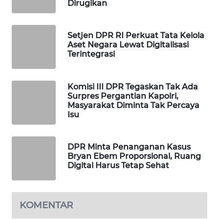
Dirugikan
MAWAKA
ID
Setjen DPR RI Perkuat Tata Kelola
Aset Negara Lewat Digitalisasi
MARTABAT
Terintegrasi
NET
Komisi III DPR Tegaskan Tak Ada
PLN
Surpres Pergantian Kapolri,
WATCH
Masyarakat Diminta Tak Percaya
Isu
MKLI
DPR Minta Penanganan Kasus
LPKKI
Bryan Ebem Proporsional, Ruang
Digital Harus Tetap Sehat
LKKI
KOPEKLIN
KOMENTAR