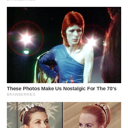
WN
NATUNA
WN
BINTAN
WN
MANDALIKA
WN
LIKUPANG
WN
LABUANBAJO
WN
BORNEO