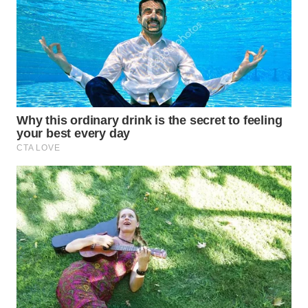
WN
INDRAMAYU
WN
KUNINGAN
WN
MAJALENGKA
WN
SUBANG
WN
SUKABUMI
WN
PURWAKARTA