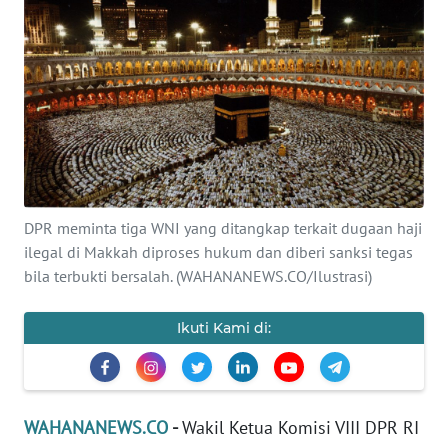
SAINS-TEKNO
KESEHATAN
INTERNASIONAL
SERBA-SERBI
DPR meminta tiga WNI yang ditangkap terkait dugaan haji
PENDIDIKAN
ilegal di Makkah diproses hukum dan diberi sanksi tegas
bila terbukti bersalah. (WAHANANEWS.CO/Ilustrasi)
OLAHRAGA
Ikuti Kami di:
OPINI
EDITORIAL
WAHANANEWS.CO
-
Wakil Ketua Komisi VIII DPR RI