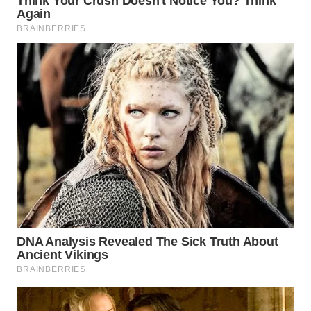
WN
MALUKU
WN
MALUT
WN
DAIRI
WN
DANAU
TOBA
WN
NIAS
WN
LANGKAT