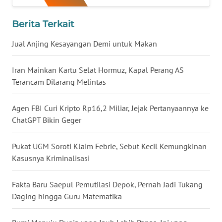
WN
Berita Terkait
BABEL
Jual Anjing Kesayangan Demi untuk Makan
WN
SUMBAR
Iran Mainkan Kartu Selat Hormuz, Kapal Perang AS
Terancam Dilarang Melintas
WN
SUMSEL
Agen FBI Curi Kripto Rp16,2 Miliar, Jejak Pertanyaannya ke
ChatGPT Bikin Geger
WN
BENGKULU
Pukat UGM Soroti Klaim Febrie, Sebut Kecil Kemungkinan
Kasusnya Kriminalisasi
WN
LAMPUNG
Fakta Baru Saepul Pemutilasi Depok, Pernah Jadi Tukang
Daging hingga Guru Matematika
WN
JATENG