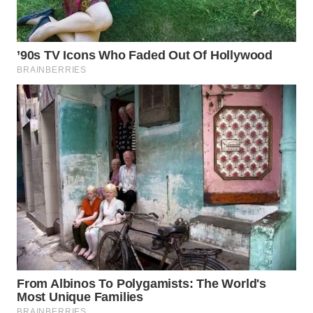
WN
PRIANGAN
TIMUR
WN
SEMARANG
WN
SOLO
WN
BOROBUDUR
WN
MADURA
WN
SURABAYA