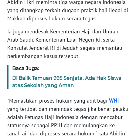
Abidin Fikri meminta tiga warga negara Indonesia
Informasi
yang ditangkap terkait dugaan praktik haji ilegal di
INDEKS
Makkah diproses hukum secara tegas.
BERITA
Ia juga mendesak Kementerian Haji dan Umrah
KONTAK
Arab Saudi, Kementerian Luar Negeri RI, serta
KAMI
Konsulat Jenderal RI di Jeddah segera memantau
perkembangan kasus tersebut.
INFO
IKLAN
Baca Juga:
Di Balik Temuan 995 Senjata, Ada Hak Siswa
TENTANG
atas Sekolah yang Aman
KAMI
"Memastikan proses hukum yang adil bagi
WNI
PEDOMAN
yang terlibat dan menindak tegas jika benar pelaku
MEDIA
adalah Petugas Haji Indonesia dengan mencabut
SIBER
statusnya sebagai PPIH dan memulangkan ke
tanah air dan diproses secara hukum," kata Abidin
REDAKSI