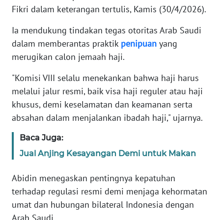
Fikri dalam keterangan tertulis, Kamis (30/4/2026).
KARIR
Ia mendukung tindakan tegas otoritas Arab Saudi
dalam memberantas praktik
penipuan
yang
DISCLAIMER
merugikan calon jemaah haji.
Wahana
"Komisi VIII selalu menekankan bahwa haji harus
News
melalui jalur resmi, baik visa haji reguler atau haji
Regional
khusus, demi keselamatan dan keamanan serta
absahan dalam menjalankan ibadah haji," ujarnya.
WN
SUMUT
Baca Juga:
Jual Anjing Kesayangan Demi untuk Makan
WN
JAKARTA
Abidin menegaskan pentingnya kepatuhan
terhadap regulasi resmi demi menjaga kehormatan
WN
JABAR
umat dan hubungan bilateral Indonesia dengan
Arab Saudi.