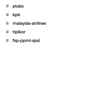
KARING
#
ptsbs
NEWS
#
kpk
JURNAL
#
malaysia-airlines
MARITIM
#
tipikor
HUMBANG
#
fsp-ppmi-spsi
NEWS
GARONGGANG
NEWS
FISUELRI
ID
ENERGI
NEWS