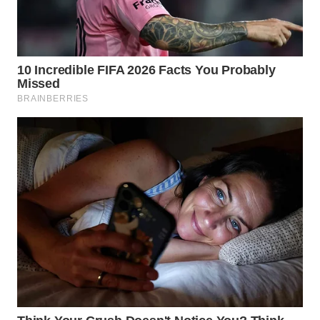
WN
KALTARA
WN
KALSEL
WN
KALTIM
WN
SULSEL
WN
GORONTALO
WN
SULUT