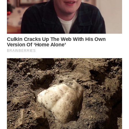
TAPANULI
TENGAH
WN DELI
SERDANG
WN
TEBING
TINGGI
WN
PAKPAK
WN
KARAWANG
WN
BEKASI