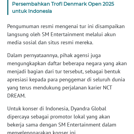
Persembahkan Trofi Denmark Open 2025
WN
BANTEN
untuk Indonesia
Pengumuman resmi mengenai tur ini disampaikan
WN
NTT
langsung oleh SM Entertainment melalui akun
media sosial dan situs resmi mereka.
WN
Dalam pernyataannya, pihak agensi juga
KEPRI
mengungkapkan daftar beberapa negara yang akan
menjadi bagian dari tur tersebut, sebagai bentuk
WN
PAPUA
apresiasi kepada para penggemar di seluruh dunia
yang terus mendukung perjalanan karier NCT
WN
DREAM.
PAPUA
BARAT
Untuk konser di Indonesia, Dyandra Global
dipercaya sebagai promotor lokal yang akan
WN
bekerja sama dengan SM Entertainment dalam
RIAU
menyelenggarakan konser ini.