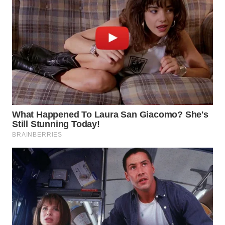
WN
NATUNA
WN
BINTAN
WN
MANDALIKA
WN
LIKUPANG
WN
LABUANBAJO
WN
BORNEO