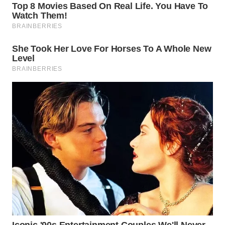
WAHANA
LISTRIK
WAHANA
TRAVEL
WAHANA
TV
WAHANANEWS
ID
WAHANANEWS
CO ID
WAHANANEWS
NET