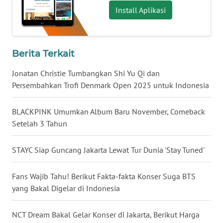
Install Aplikasi
WN
KALTARA
WN
Berita Terkait
KALSEL
Jonatan Christie Tumbangkan Shi Yu Qi dan
WN
Persembahkan Trofi Denmark Open 2025 untuk Indonesia
KALTIM
BLACKPINK Umumkan Album Baru November, Comeback
WN
Setelah 3 Tahun
SULSEL
STAYC Siap Guncang Jakarta Lewat Tur Dunia 'Stay Tuned'
WN
GORONTALO
Fans Wajib Tahu! Berikut Fakta-fakta Konser Suga BTS
yang Bakal Digelar di Indonesia
WN
SULUT
NCT Dream Bakal Gelar Konser di Jakarta, Berikut Harga