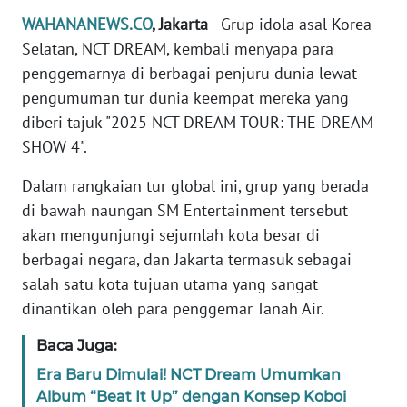
Informasi
WAHANANEWS.CO
, Jakarta
- Grup idola asal Korea
INDEKS
Selatan, NCT DREAM, kembali menyapa para
BERITA
penggemarnya di berbagai penjuru dunia lewat
pengumuman tur dunia keempat mereka yang
KONTAK
diberi tajuk "2025 NCT DREAM TOUR: THE DREAM
KAMI
SHOW 4".
INFO
Dalam rangkaian tur global ini, grup yang berada
IKLAN
di bawah naungan SM Entertainment tersebut
akan mengunjungi sejumlah kota besar di
TENTANG
berbagai negara, dan Jakarta termasuk sebagai
KAMI
salah satu kota tujuan utama yang sangat
dinantikan oleh para penggemar Tanah Air.
PEDOMAN
MEDIA
Baca Juga:
SIBER
Era Baru Dimulai! NCT Dream Umumkan
Album “Beat It Up” dengan Konsep Koboi
REDAKSI