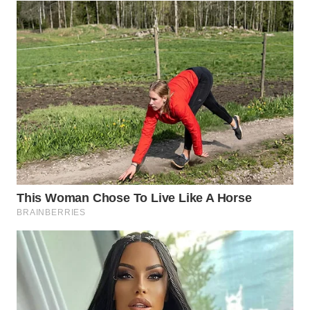
WN
BOGOR
WN
DEPOK
WN
TAPANULI
UTARA
WN
SAMOSIR
WN
PADANG
LAWAS