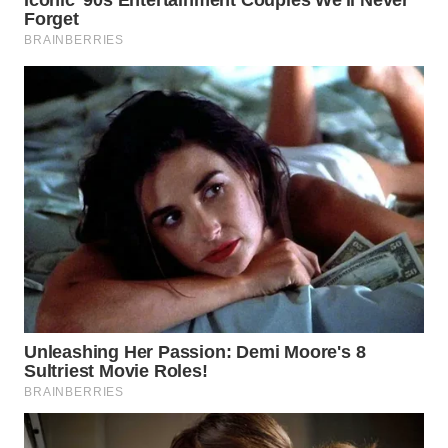
WAHANA
SPORT
WAHANA
UMKM
WAHANA
SELEB
WAHANA
PERSONA
WAHANA
OTOMOTIF
WAHANA
HEALTH