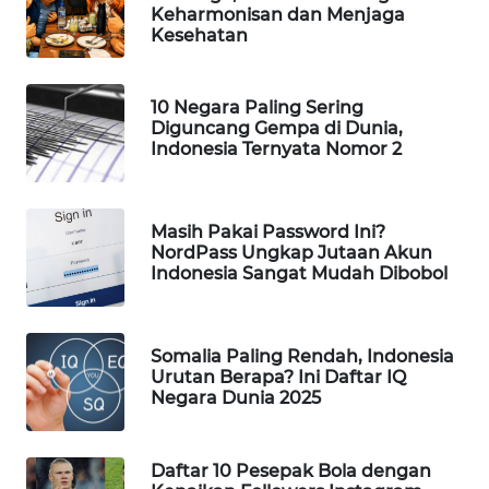
Keharmonisan dan Menjaga
PORTAL
Kesehatan
KONSUMEN
FORWAMKI
10 Negara Paling Sering
Diguncang Gempa di Dunia,
Indonesia Ternyata Nomor 2
ALPERKLINAS
FORJASIDA
Masih Pakai Password Ini?
NordPass Ungkap Jutaan Akun
Indonesia Sangat Mudah Dibobol
TAMBANG
NEWS
Somalia Paling Rendah, Indonesia
SITUNGIR
Urutan Berapa? Ini Daftar IQ
NEWS
Negara Dunia 2025
SIDIKALANG
NEWS
Daftar 10 Pesepak Bola dengan