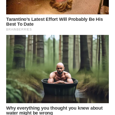
WN
INDRAMAYU
WN
KUNINGAN
WN
MAJALENGKA
WN
SUBANG
WN
SUKABUMI
WN
PURWAKARTA