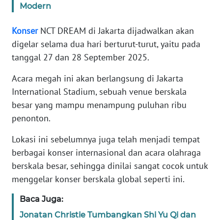
Modern
KARIR
Konser
NCT DREAM di Jakarta dijadwalkan akan
digelar selama dua hari berturut-turut, yaitu pada
DISCLAIMER
tanggal 27 dan 28 September 2025.
Wahana
Acara megah ini akan berlangsung di Jakarta
News
International Stadium, sebuah venue berskala
Regional
besar yang mampu menampung puluhan ribu
penonton.
WN
SUMUT
Lokasi ini sebelumnya juga telah menjadi tempat
berbagai konser internasional dan acara olahraga
WN
berskala besar, sehingga dinilai sangat cocok untuk
JAKARTA
menggelar konser berskala global seperti ini.
WN
Baca Juga:
JABAR
Jonatan Christie Tumbangkan Shi Yu Qi dan