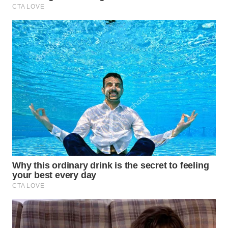
WN
PRIANGAN
TIMUR
WN
SEMARANG
WN
SOLO
WN
BOROBUDUR
WN
MADURA
WN
SURABAYA