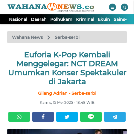
Nasional
Daerah
Polhukam
Kriminal
Ekuin
Sains-Te
WAHANA
Tutup
TV
Wahana News
Serba-serbi
NASIONAL
Euforia K-Pop Kembali
Menggelegar: NCT DREAM
DAERAH
Umumkan Konser Spektakuler
di Jakarta
POLHUKAM
Gilang Adrian - Serba-serbi
Kamis, 15 Mei 2025 - 18:48 WIB
KRIMINAL
EKUIN