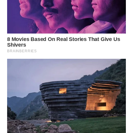
WN
TAPANULI
SELATAN
WN
TANJUNG
LESUNG
WN
KARO
WN
SIMALUNGUN
WN
LABUHANBATU
WN