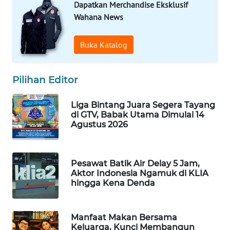
Dapatkan Merchandise Eksklusif
Wahana News
MAWAKA
ID
Buka Katalog
MARTABAT
NET
Pilihan Editor
PLN
WATCH
Liga Bintang Juara Segera Tayang
di GTV, Babak Utama Dimulai 14
Agustus 2026
MKLI
LPKKI
Pesawat Batik Air Delay 5 Jam,
Aktor Indonesia Ngamuk di KLIA
hingga Kena Denda
LKKI
KOPEKLIN
Manfaat Makan Bersama
Keluarga, Kunci Membangun