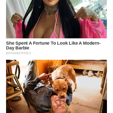
WN
SUMEDANG
WN
CIANJUR
WN
KEPULAUAN
SERIBU
WN
TANGERANG
WN
BINJAI
WN
CIREBON