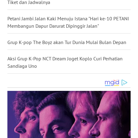
Tiket dan Jadwalnya
WN
MALUKU
Petani Jambi Jalan Kaki Menuju Istana "Hari ke-10 PETANI
Membangun Dapur Darurat Dipinggir Jalan"
WN
MALUT
Grup K-pop The Boyz akan Tur Dunia Mulai Bulan Depan
WN
DAIRI
Aksi Grup K-Pop NCT Dream Joget Koplo Curi Perhatian
Sandiaga Uno
WN
DANAU
TOBA
WN
NIAS
WN
LANGKAT