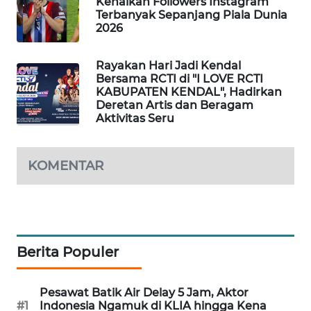
Kenaikan Followers Instagram
Terbanyak Sepanjang Piala Dunia
SIBARAGAS
2026
NEWS
Rayakan Hari Jadi Kendal
METRO
Bersama RCTI di "I LOVE RCTI
SIANTAR
KABUPATEN KENDAL", Hadirkan
NEWS
Deretan Artis dan Beragam
Aktivitas Seru
METRO
MEDAN
KOMENTAR
NEWS
METRO
JAKARTA
NEWS
Berita Populer
KRT
NEWS
Pesawat Batik Air Delay 5 Jam, Aktor
#1
Indonesia Ngamuk di KLIA hingga Kena