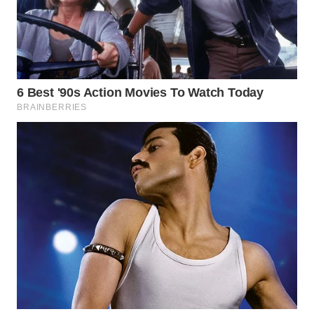
Wahana
Media
Group
WAHANA
NEWS
WAHANA
TANI
WAHANA
ADVOKAT
WAHANA
INFRASTRUKTUR
WAHANA
KONSUMEN