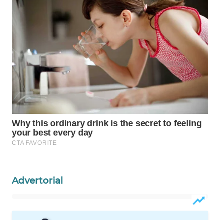
WAHANA
DESA
WISATA
LAPAK
WAHANA
Wahana
Network
KONSUMEN
LISTRIK
MASYARAKAT
KELISTRIKAN
Advertorial
WALINKI
ID