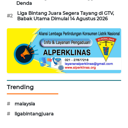
Denda
KARING
NEWS
Liga Bintang Juara Segera Tayang di GTV,
#2
Babak Utama Dimulai 14 Agustus 2026
JURNAL
MARITIM
HUMBANG
NEWS
GARONGGANG
NEWS
Trending
FISUELRI
ID
#
malaysia
ENERGI
#
ligabintangjuara
NEWS