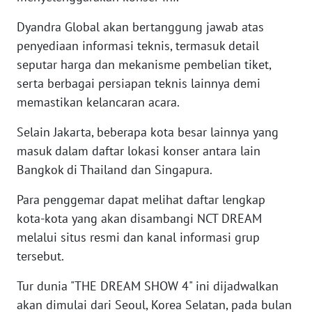
WN
Dyandra Global akan bertanggung jawab atas
SERAMBI
penyediaan informasi teknis, termasuk detail
seputar harga dan mekanisme pembelian tiket,
WN
serta berbagai persiapan teknis lainnya demi
JAMBI
memastikan kelancaran acara.
WN
Selain Jakarta, beberapa kota besar lainnya yang
SULTRA
masuk dalam daftar lokasi konser antara lain
Bangkok di Thailand dan Singapura.
WN
NTB
Para penggemar dapat melihat daftar lengkap
kota-kota yang akan disambangi NCT DREAM
WN
melalui situs resmi dan kanal informasi grup
SULTENG
tersebut.
WN
Tur dunia "THE DREAM SHOW 4" ini dijadwalkan
SULBAR
akan dimulai dari Seoul, Korea Selatan, pada bulan