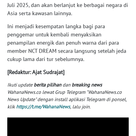
Juli 2025, dan akan berlanjut ke berbagai negara di
WN
Asia serta kawasan lainnya.
BABEL
Ini menjadi kesempatan langka bagi para
WN
penggemar untuk kembali menyaksikan
SUMBAR
penampilan energik dan penuh warna dari para
member NCT DREAM secara langsung setelah jeda
WN
cukup lama dari tur sebelumnya.
SUMSEL
[Redaktur: Ajat Sudrajat]
WN
BENGKULU
Ikuti update
berita pilihan
dan
breaking news
WahanaNews.co lewat Grup Telegram "WahanaNews.co
WN
News Update" dengan install aplikasi Telegram di ponsel,
LAMPUNG
klik
https://t.me/WahanaNews
, lalu join.
WN
JATENG