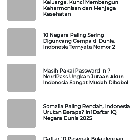
Keluarga, Kunci Membangun
Keharmonisan dan Menjaga
WAHANA
Kesehatan
LISTRIK
WAHANA
10 Negara Paling Sering
TRAVEL
Diguncang Gempa di Dunia,
Indonesia Ternyata Nomor 2
WAHANA
TV
Masih Pakai Password Ini?
NordPass Ungkap Jutaan Akun
WAHANANEWS
Indonesia Sangat Mudah Dibobol
ID
WAHANANEWS
Somalia Paling Rendah, Indonesia
CO ID
Urutan Berapa? Ini Daftar IQ
Negara Dunia 2025
WAHANANEWS
NET
Daftar 10 Pesepak Bola dengan