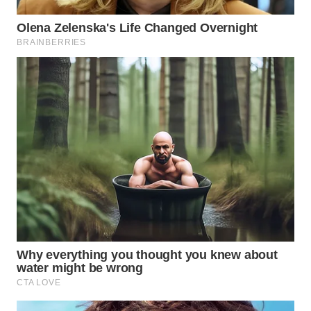
WN
KALTARA
WN
KALSEL
WN
KALTIM
WN
SULSEL
WN
GORONTALO
WN
SULUT