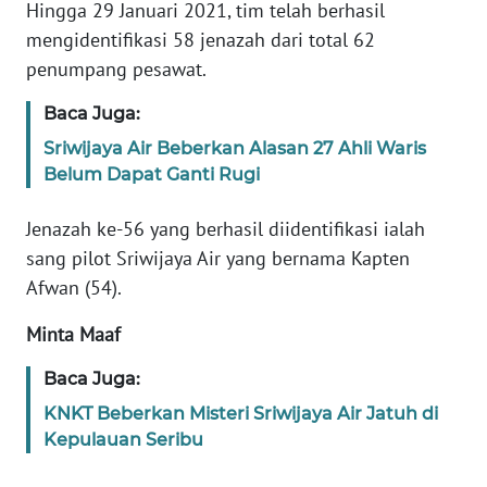
Informasi
Hingga 29 Januari 2021, tim telah berhasil
mengidentifikasi 58 jenazah dari total 62
INDEKS
penumpang pesawat.
BERITA
Baca Juga:
KONTAK
Sriwijaya Air Beberkan Alasan 27 Ahli Waris
KAMI
Belum Dapat Ganti Rugi
INFO
Jenazah ke-56 yang berhasil diidentifikasi ialah
IKLAN
sang pilot Sriwijaya Air yang bernama Kapten
Afwan (54).
TENTANG
KAMI
Minta Maaf
PEDOMAN
Baca Juga:
MEDIA
KNKT Beberkan Misteri Sriwijaya Air Jatuh di
SIBER
Kepulauan Seribu
REDAKSI