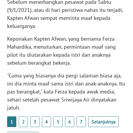
Sebelum menerbangkan pesawat pada Sabtu
(9/1/2021), atau di hari peristiwa nahas itu terjadi,
KARIR
Kapten Afwan sempat meminta maaf kepada
keluarganya.
DISCLAIMER
Keponakan Kapten Afwan, yang bernama Ferza
Wahana
Mahardika, menuturkan, permintaan maaf sang
News
pilot itu diutarakan kepada istri dan anaknya
Regional
sebelum berangkat bekerja.
WN
"Cuma yang biasanya dia pergi salaman biasa aja,
SUMUT
ini dia minta maaf sama istri dan anak-anaknya. Itu
pas berangkat," kata Ferza kepada awak media,
WN
sehari setelah pesawat Sriwijaya Air dinyatakan
JAKARTA
jatuh.
WN
1
2
3
4
5
6
7
Selanjutnya
JABAR