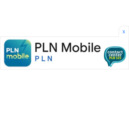
CILEUNGSI
NEWS
BERKAT
NEWS
X
BERAMPU
NEWS
ANUGERAH
NEWS
AKHLAK
ID
PERAPKI
NEWS