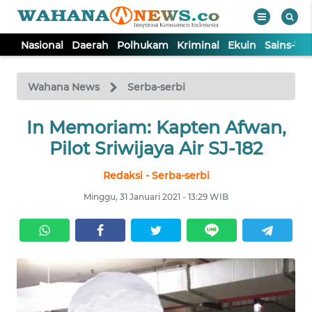
Nasional
Daerah
Polhukam
Kriminal
Ekuin
Sains-Te
WAHANA
Tutup
TV
Wahana News
Serba-serbi
NASIONAL
In Memoriam: Kapten Afwan,
Pilot Sriwijaya Air SJ-182
DAERAH
Redaksi - Serba-serbi
Minggu, 31 Januari 2021 - 13:29 WIB
POLHUKAM
KRIMINAL
EKUIN