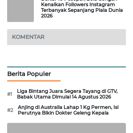
Kenaikan Followers Instagram
WAHANA
Terbanyak Sepanjang Piala Dunia
SPORT
2026
WAHANA
UMKM
KOMENTAR
WAHANA
SELEB
Berita Populer
WAHANA
PERSONA
Liga Bintang Juara Segera Tayang di GTV,
#1
WAHANA
Babak Utama Dimulai 14 Agustus 2026
OTOMOTIF
Anjing di Australia Lahap 1 Kg Permen, Isi
#2
Perutnya Bikin Dokter Geleng Kepala
WAHANA
HEALTH