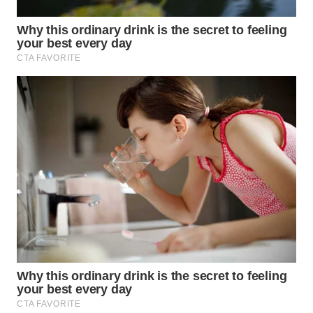
WN
BOGOR
WN
DEPOK
WN
TAPANULI
UTARA
WN
SAMOSIR
WN
PADANG
LAWAS