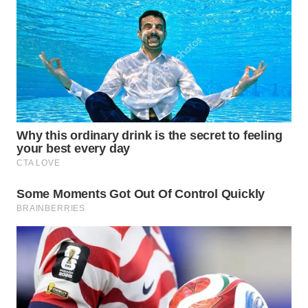
WN
INDRAMAYU
WN
KUNINGAN
WN
MAJALENGKA
WN
SUBANG
WN
SUKABUMI
WN
PURWAKARTA