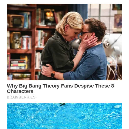
WN
SUMEDANG
WN
CIANJUR
WN
KEPULAUAN
SERIBU
WN
TANGERANG
WN
BINJAI
WN
CIREBON