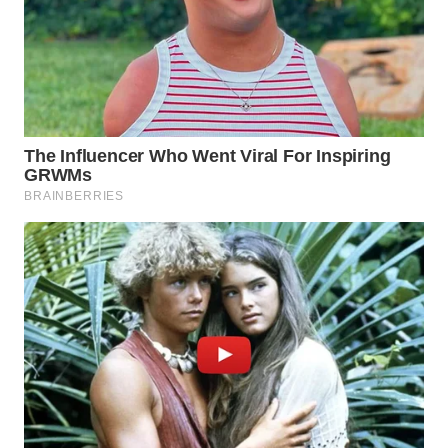
WN
TAPANULI
SELATAN
WN
TANJUNG
LESUNG
WN
KARO
WN
SIMALUNGUN
WN
LABUHANBATU
WN