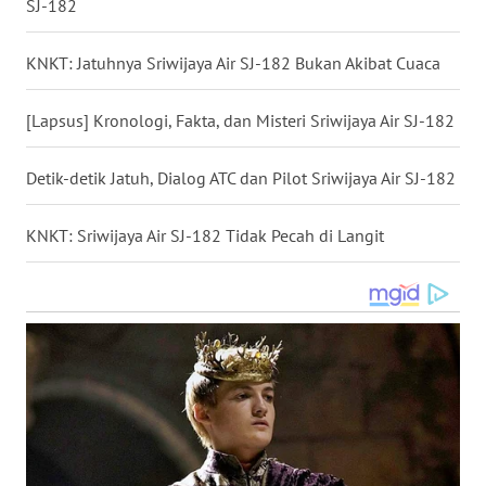
SJ-182
WN
BABEL
KNKT: Jatuhnya Sriwijaya Air SJ-182 Bukan Akibat Cuaca
WN
[Lapsus] Kronologi, Fakta, dan Misteri Sriwijaya Air SJ-182
SUMBAR
Detik-detik Jatuh, Dialog ATC dan Pilot Sriwijaya Air SJ-182
WN
SUMSEL
KNKT: Sriwijaya Air SJ-182 Tidak Pecah di Langit
WN
BENGKULU
WN
LAMPUNG
WN
JATENG