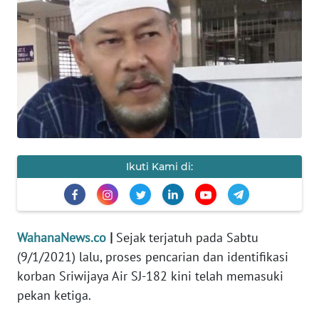
SAINS-TEKNO
KESEHATAN
INTERNASIONAL
SERBA-SERBI
PENDIDIKAN
Ikuti Kami di:
OLAHRAGA
WahanaNews.co
|
Sejak terjatuh pada Sabtu
OPINI
(9/1/2021) lalu, proses pencarian dan identifikasi
korban Sriwijaya Air SJ-182 kini telah memasuki
EDITORIAL
pekan ketiga.