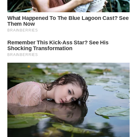
TAPANULI
TENGAH
WN DELI
SERDANG
WN
TEBING
TINGGI
WN
PAKPAK
WN
KARAWANG
WN
BEKASI