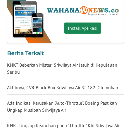
WN
SERAMBI
Install Aplikasi
WN
JAMBI
Berita Terkait
WN
SULTRA
KNKT Beberkan Misteri Sriwijaya Air Jatuh di Kepulauan
Seribu
WN
NTB
Akhirnya, CVR Black Box Sriwijaya Air SJ-182 Ditemukan
WN
SULTENG
Ada Indikasi Kerusakan "Auto-Throttle", Boeing Pastikan
Ungkap Musibah Sriwijaya Air
WN
SULBAR
KNKT Ungkap Keanehan pada "Throttle" Kiri Sriwijaya Air