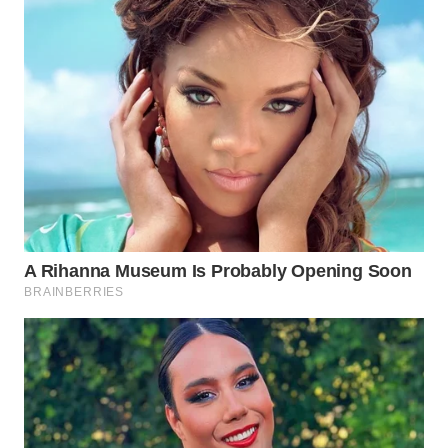
WN
MALUKU
WN
MALUT
WN
DAIRI
WN
DANAU
TOBA
WN
NIAS
WN
LANGKAT