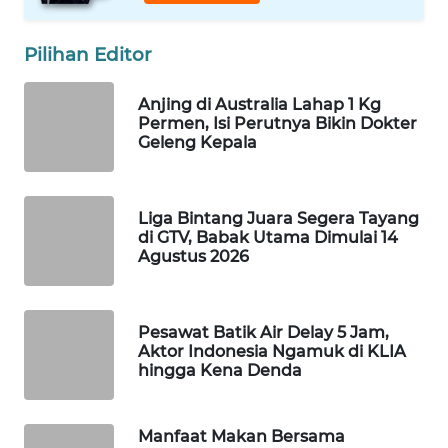
Wahana
Media
Pilihan Editor
Group
Anjing di Australia Lahap 1 Kg
WAHANA
Permen, Isi Perutnya Bikin Dokter
NEWS
Geleng Kepala
WAHANA
TANI
Liga Bintang Juara Segera Tayang
di GTV, Babak Utama Dimulai 14
WAHANA
Agustus 2026
ADVOKAT
WAHANA
Pesawat Batik Air Delay 5 Jam,
INFRASTRUKTUR
Aktor Indonesia Ngamuk di KLIA
hingga Kena Denda
WAHANA
KONSUMEN
Manfaat Makan Bersama