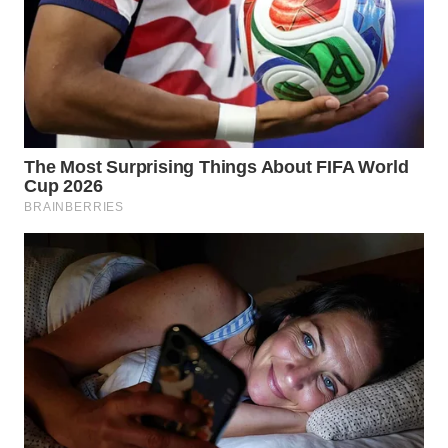
WN
PRIANGAN
TIMUR
WN
SEMARANG
WN
SOLO
WN
BOROBUDUR
WN
MADURA
WN
SURABAYA