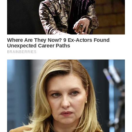
WN
NUSANTARA
WN
JOGJA
WN
JATIM
WN
BALI
WN
KALBAR
WN
KALTENG