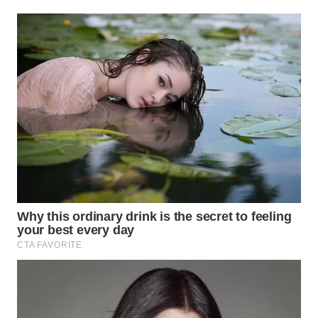
Wahana
Media
Group
WAHANA
NEWS
WAHANA
TANI
WAHANA
ADVOKAT
WAHANA
INFRASTRUKTUR
WAHANA
KONSUMEN