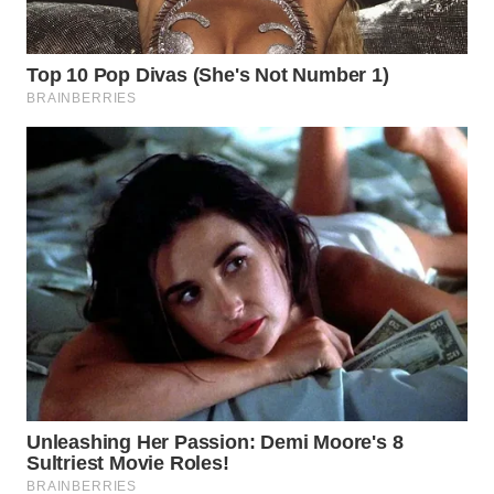
WN
NATUNA
WN
BINTAN
WN
MANDALIKA
WN
LIKUPANG
WN
LABUANBAJO
WN
BORNEO