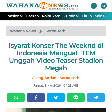
Nasional
Daerah
Polhukam
Kriminal
Ekuin
Sains-Te
WAHANA
Tutup
TV
Wahana News
Serba-serbi
NASIONAL
Isyarat Konser The Weeknd di
Indonesia Menguat, TEM
DAERAH
Unggah Video Teaser Stadion
Megah
POLHUKAM
Gilang Adrian - Serba-serbi
Jumat, 8 Mei 2026 - 04:21 WIB
KRIMINAL
EKUIN