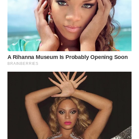
WN
PRIANGAN
TIMUR
WN
SEMARANG
WN
SOLO
WN
BOROBUDUR
WN
MADURA
WN
SURABAYA