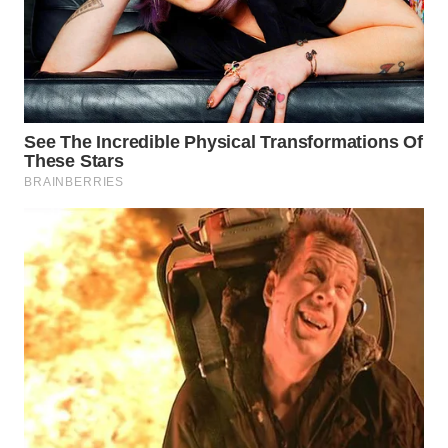
WN
KALTARA
WN
KALSEL
WN
KALTIM
WN
SULSEL
WN
GORONTALO
WN
SULUT