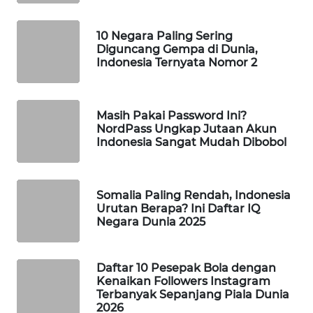
WAHANA
DESA
10 Negara Paling Sering
WISATA
Diguncang Gempa di Dunia,
Indonesia Ternyata Nomor 2
LAPAK
WAHANA
Masih Pakai Password Ini?
NordPass Ungkap Jutaan Akun
Wahana
Indonesia Sangat Mudah Dibobol
Network
KONSUMEN
Somalia Paling Rendah, Indonesia
LISTRIK
Urutan Berapa? Ini Daftar IQ
Negara Dunia 2025
MASYARAKAT
KELISTRIKAN
Daftar 10 Pesepak Bola dengan
Kenaikan Followers Instagram
WALINKI
Terbanyak Sepanjang Piala Dunia
ID
2026