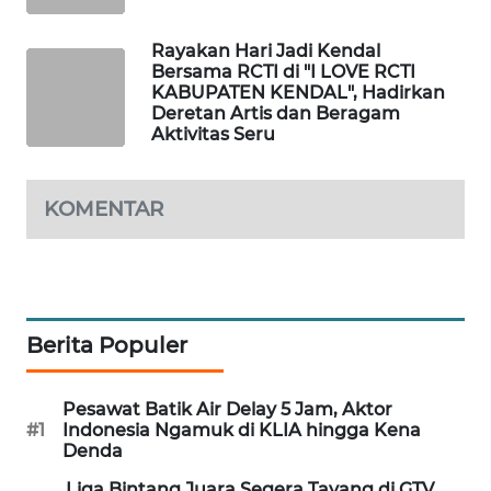
MAWAKA
Rayakan Hari Jadi Kendal
ID
Bersama RCTI di "I LOVE RCTI
KABUPATEN KENDAL", Hadirkan
Deretan Artis dan Beragam
MARTABAT
Aktivitas Seru
NET
PLN
KOMENTAR
WATCH
MKLI
LPKKI
Berita Populer
LKKI
Pesawat Batik Air Delay 5 Jam, Aktor
#1
Indonesia Ngamuk di KLIA hingga Kena
Denda
KOPEKLIN
Liga Bintang Juara Segera Tayang di GTV,