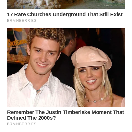
WN
SUMEDANG
WN
CIANJUR
WN
KEPULAUAN
SERIBU
WN
TANGERANG
WN
BINJAI
WN
CIREBON