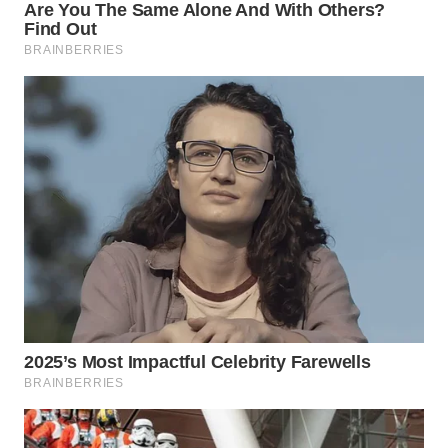
WN
TAPANULI
SELATAN
WN
TANJUNG
LESUNG
WN
KARO
WN
SIMALUNGUN
WN
LABUHANBATU
WN