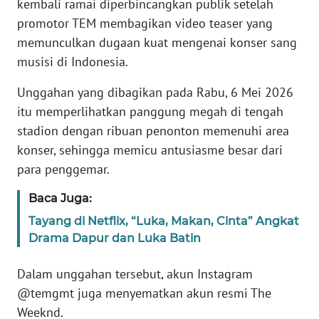
kembali ramai diperbincangkan publik setelah
Informasi
promotor TEM membagikan video teaser yang
INDEKS
memunculkan dugaan kuat mengenai konser sang
BERITA
musisi di Indonesia.
KONTAK
Unggahan yang dibagikan pada Rabu, 6 Mei 2026
KAMI
itu memperlihatkan panggung megah di tengah
stadion dengan ribuan penonton memenuhi area
INFO
konser, sehingga memicu antusiasme besar dari
IKLAN
para penggemar.
TENTANG
Baca Juga:
KAMI
Tayang di Netflix, “Luka, Makan, Cinta” Angkat
Drama Dapur dan Luka Batin
PEDOMAN
MEDIA
Dalam unggahan tersebut, akun Instagram
SIBER
@temgmt juga menyematkan akun resmi The
Weeknd.
REDAKSI