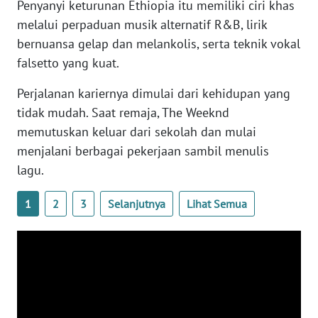
Penyanyi keturunan Ethiopia itu memiliki ciri khas
WN
melalui perpaduan musik alternatif R&B, lirik
BANTEN
bernuansa gelap dan melankolis, serta teknik vokal
falsetto yang kuat.
WN
NTT
Perjalanan kariernya dimulai dari kehidupan yang
tidak mudah. Saat remaja, The Weeknd
WN
memutuskan keluar dari sekolah dan mulai
KEPRI
menjalani berbagai pekerjaan sambil menulis
lagu.
WN
PAPUA
1
2
3
Selanjutnya
Lihat Semua
WN
PAPUA
BARAT
WN
RIAU