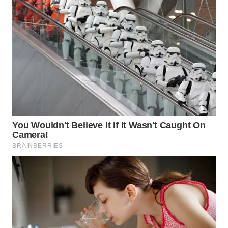
TAPANULI
TENGAH
WN DELI
SERDANG
WN
TEBING
TINGGI
WN
PAKPAK
WN
KARAWANG
WN
BEKASI