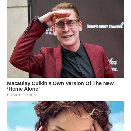
WN
INDRAMAYU
WN
KUNINGAN
WN
MAJALENGKA
WN
SUBANG
WN
SUKABUMI
WN
PURWAKARTA