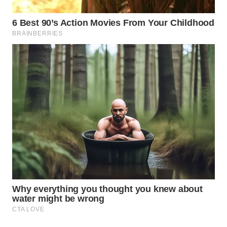
WN
MALUKU
WN
MALUT
WN
DAIRI
WN
DANAU
TOBA
WN
NIAS
WN
LANGKAT