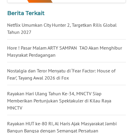
WN
Berita Terkait
BABEL
Netflix Umumkan City Hunter 2, Targetkan Rilis Global
WN
Tahun 2027
SUMBAR
Hore ! Pasar Malam ARTY SAMPAN TAO Akan Menghibur
WN
Masyrakat Perdagangan
SUMSEL
Nostalgia dan Teror Menyatu di ‘Fear Factor: House of
WN
Fear’, Tayang Awal 2026 di Fox
BENGKULU
Rayakan Hari Ulang Tahun Ke-34, MNCTV Siap
WN
Memberikan Pertunjukan Spektakuler di Kilau Raya
LAMPUNG
MNCTV
WN
Rayakan HUT ke-80 RI, Al Haris Ajak Masyarakat Jambi
JATENG
Bangun Bangsa dengan Semangat Persatuan