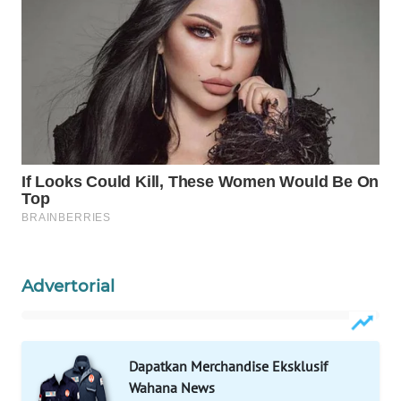
WAHANA
LISTRIK
WAHANA
TRAVEL
WAHANA
TV
WAHANANEWS
ID
Advertorial
WAHANANEWS
CO ID
WAHANANEWS
Dapatkan Merchandise Eksklusif
NET
Wahana News