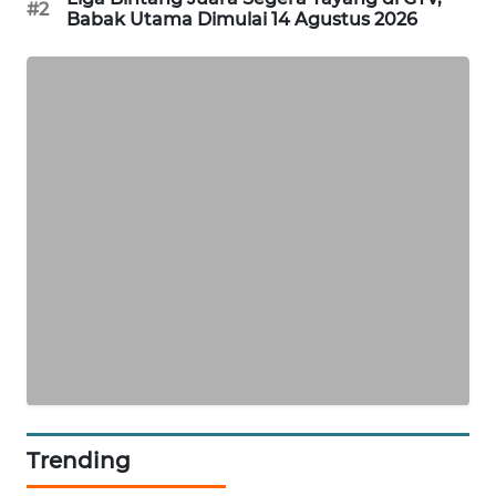
#2
Babak Utama Dimulai 14 Agustus 2026
PORTAL
KONSUMEN
FORWAMKI
ALPERKLINAS
FORJASIDA
TAMBANG
NEWS
SITUNGIR
NEWS
SIDIKALANG
Trending
NEWS