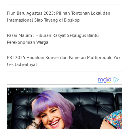
WN
Film Baru Agustus 2025: Pilihan Tontonan Lokal dan
NUSANTARA
Internasional Siap Tayang di Bioskop
WN
JOGJA
Pasar Malam : Hiburan Rakyat Sekaligus Bantu
Perekonomian Warga
WN
JATIM
PRJ 2025 Hadirkan Konser dan Pameran Multiproduk, Yuk
Cek Jadwalnya!
WN
BALI
WN
KALBAR
WN
KALTENG