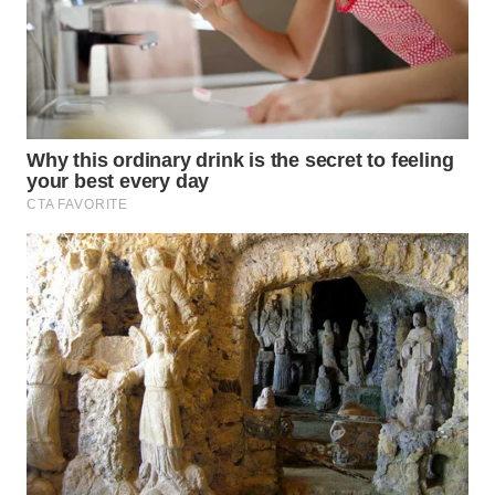
WN
BOGOR
WN
DEPOK
WN
TAPANULI
UTARA
WN
SAMOSIR
WN
PADANG
LAWAS