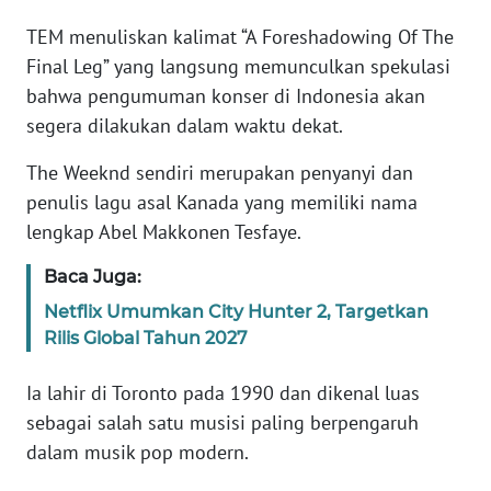
TEM menuliskan kalimat “A Foreshadowing Of The
KARIR
Final Leg” yang langsung memunculkan spekulasi
bahwa pengumuman konser di Indonesia akan
DISCLAIMER
segera dilakukan dalam waktu dekat.
Wahana
The Weeknd sendiri merupakan penyanyi dan
News
penulis lagu asal Kanada yang memiliki nama
Regional
lengkap Abel Makkonen Tesfaye.
WN
Baca Juga:
SUMUT
Netflix Umumkan City Hunter 2, Targetkan
Rilis Global Tahun 2027
WN
JAKARTA
Ia lahir di Toronto pada 1990 dan dikenal luas
sebagai salah satu musisi paling berpengaruh
WN
dalam musik pop modern.
JABAR