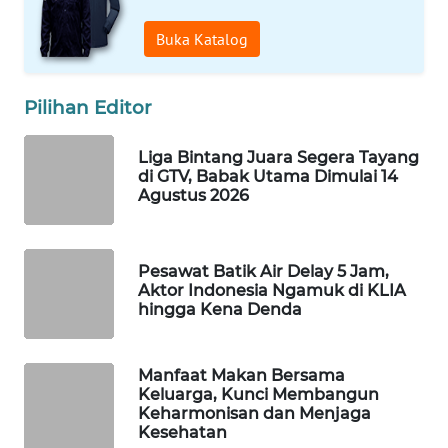
WAHANA
Buka Katalog
SPORT
WAHANA
Pilihan Editor
UMKM
Liga Bintang Juara Segera Tayang
WAHANA
di GTV, Babak Utama Dimulai 14
SELEB
Agustus 2026
WAHANA
PERSONA
Pesawat Batik Air Delay 5 Jam,
Aktor Indonesia Ngamuk di KLIA
hingga Kena Denda
WAHANA
OTOMOTIF
Manfaat Makan Bersama
Keluarga, Kunci Membangun
WAHANA
Keharmonisan dan Menjaga
HEALTH
Kesehatan