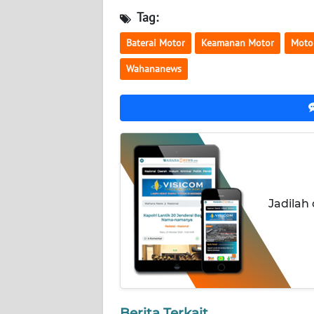
NUSANTARA
Tag:
WN
Baterai Motor
Keamanan Motor
Motor
JOGJA
Wahananews
WN
JATIM
WN
BALI
WN
Jadilah
KALBAR
WN
KALTENG
WN
Berita Terkait