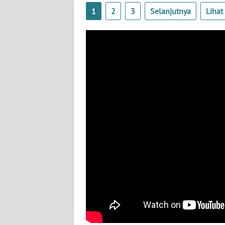
BABEL
1
2
3
Selanjutnya
Liha
WN
SUMBAR
WN
SUMSEL
WN
BENGKULU
WN
LAMPUNG
WN
JATENG
WN