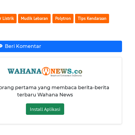
 Listrik
Mudik Lebaran
Polytron
Tips Kendaraan
Beri Komentar
 orang pertama yang membaca berita-berita
terbaru Wahana News
Install Aplikasi