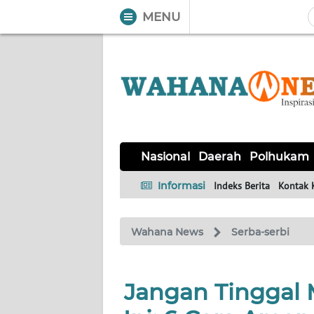
MENU
WAHANA
Tutup
TV
NASIONAL
DAERAH
POLHUKAM
KRIMINAL
EKUIN
SAINS-
KESEHATAN
INTERNASIONAL
Nasional
Daerah
Polhukam
TEKNO
Informasi
Indeks Berita
Kontak 
SERBA-
PENDIDIKAN
OLAHRAGA
OPINI
SERBI
Wahana News
Serba-serbi
EDITORIAL
Jangan Tinggal
Informasi