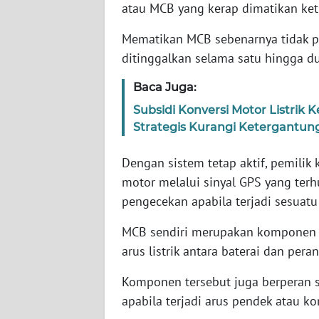
atau MCB yang kerap dimatikan ket
SERAMBI
Mematikan MCB sebenarnya tidak per
WN
ditinggalkan selama satu hingga d
JAMBI
Baca Juga:
WN
Subsidi Konversi Motor Listri
SULTRA
Strategis Kurangi Ketergantu
WN
Dengan sistem tetap aktif, pemilik
NTB
motor melalui sinyal GPS yang te
pengecekan apabila terjadi sesuat
WN
SULTENG
MCB sendiri merupakan komponen 
arus listrik antara baterai dan pera
WN
SULBAR
Komponen tersebut juga berperan 
apabila terjadi arus pendek atau kor
WN