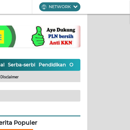
NETWORK
al
Serba-serbi
Pendidikan
Olahraga
Opini
Editoria
Disclaimer
erita Populer