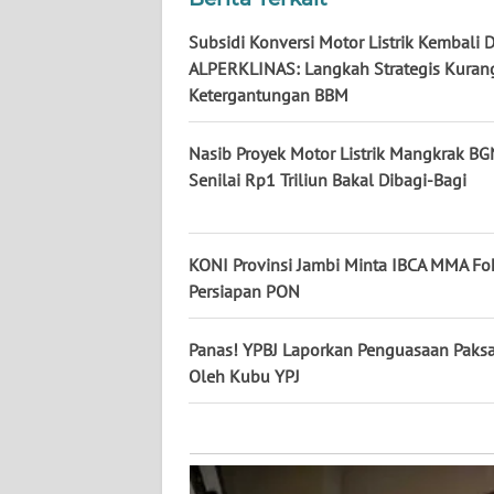
KALTARA
Subsidi Konversi Motor Listrik Kembali 
WN
ALPERKLINAS: Langkah Strategis Kuran
KALSEL
Ketergantungan BBM
WN
Nasib Proyek Motor Listrik Mangkrak BG
KALTIM
Senilai Rp1 Triliun Bakal Dibagi-Bagi
WN
SULSEL
KONI Provinsi Jambi Minta IBCA MMA Fo
Persiapan PON
WN
GORONTALO
Panas! YPBJ Laporkan Penguasaan Paksa
Oleh Kubu YPJ ‎
WN
SULUT
WN
MALUKU