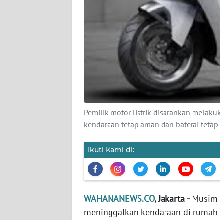
KARIR
DISCLAIMER
Wahana
News
Regional
WN
SUMUT
Pemilik motor listrik disarankan melak
kendaraan tetap aman dan baterai tetap
WN
JAKARTA
Ikuti Kami di:
WN
JABAR
WAHANANEWS.CO
, Jakarta -
Musim 
WN
meninggalkan kendaraan di rumah 
BANTEN