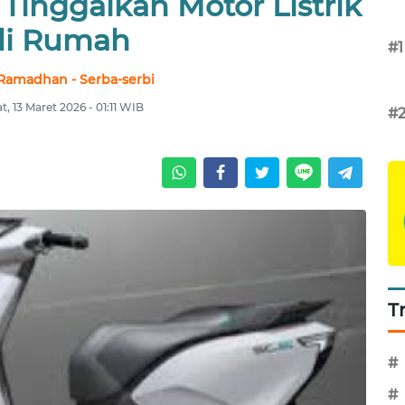
 Tinggalkan Motor Listrik
di Rumah
#1
 Ramadhan - Serba-serbi
, 13 Maret 2026 - 01:11 WIB
#
T
#
#