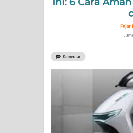
Ini: 6 Cara Aman
INDEKS
BERITA
KONTAK
Fajar
KAMI
Jumat
INFO
IKLAN
Komentar
TENTANG
KAMI
PEDOMAN
MEDIA
SIBER
REDAKSI