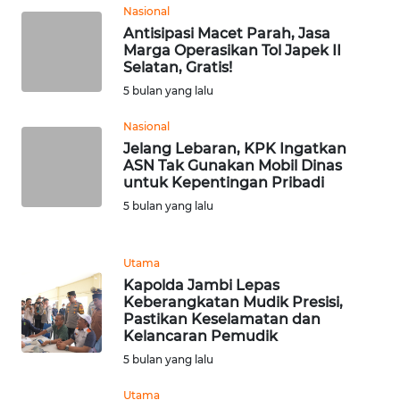
Nasional
WN
Antisipasi Macet Parah, Jasa
SERAMBI
Marga Operasikan Tol Japek II
Selatan, Gratis!
5 bulan yang lalu
WN
JAMBI
Nasional
Jelang Lebaran, KPK Ingatkan
WN
ASN Tak Gunakan Mobil Dinas
SULTRA
untuk Kepentingan Pribadi
5 bulan yang lalu
WN
NTB
Utama
Kapolda Jambi Lepas
WN
Keberangkatan Mudik Presisi,
SULTENG
Pastikan Keselamatan dan
Kelancaran Pemudik
WN
5 bulan yang lalu
SULBAR
Utama