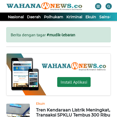
Nasional
Daerah
Polhukam
Kriminal
Ekuin
Sains-Te
WAHANA
Tutup
TV
Berita dengan tagar
#mudik-lebaran
NASIONAL
DAERAH
POLHUKAM
Install Aplikasi
KRIMINAL
Ekuin
EKUIN
Tren Kendaraan Listrik Meningkat,
Transaksi SPKLU Tembus 300 Ribu