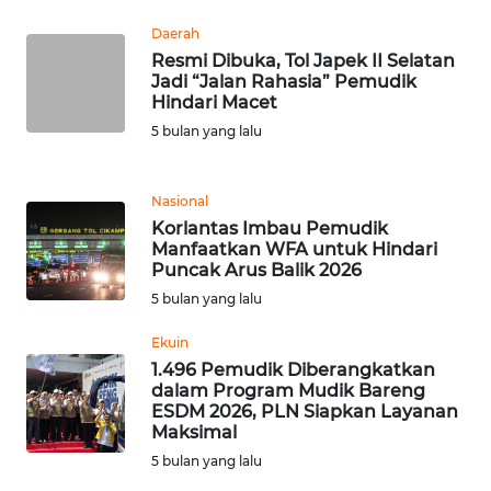
WN
Daerah
BANTEN
Resmi Dibuka, Tol Japek II Selatan
Jadi “Jalan Rahasia” Pemudik
WN
Hindari Macet
NTT
5 bulan yang lalu
WN
Nasional
KEPRI
Korlantas Imbau Pemudik
Manfaatkan WFA untuk Hindari
WN
Puncak Arus Balik 2026
PAPUA
5 bulan yang lalu
WN
Ekuin
PAPUA
1.496 Pemudik Diberangkatkan
BARAT
dalam Program Mudik Bareng
ESDM 2026, PLN Siapkan Layanan
Maksimal
WN
5 bulan yang lalu
RIAU