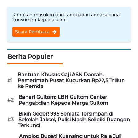
WN
NUSANTARA
Kirimkan masukan dan tanggapan anda sebagai
konsumen kepada kami.
WN
Suara Pembaca
JOGJA
WN
Berita Populer
JATIM
Bantuan Khusus Gaji ASN Daerah,
WN
#1
Pemerintah Pusat Kucurkan Rp22,5 Triliun
BALI
ke Pemda
Bahari Gultom: LBH Gultom Center
WN
#2
Pengabdian Kepada Marga Gultom
KALBAR
Bikin Geger! 995 Senjata Tersimpan di
#3
Sekolah Jaksel, Polisi Masih Selidiki Ruangan
WN
Terkunci
KALTENG
Amplop Bupati Kuansing untuk Raja Juli