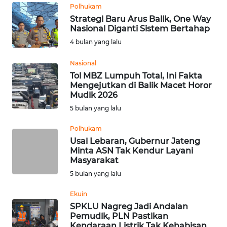
Informasi
Polhukam
Strategi Baru Arus Balik, One Way
INDEKS
Nasional Diganti Sistem Bertahap
BERITA
4 bulan yang lalu
KONTAK
Nasional
KAMI
Tol MBZ Lumpuh Total, Ini Fakta
Mengejutkan di Balik Macet Horor
Mudik 2026
INFO
5 bulan yang lalu
IKLAN
Polhukam
TENTANG
Usai Lebaran, Gubernur Jateng
KAMI
Minta ASN Tak Kendur Layani
Masyarakat
5 bulan yang lalu
PEDOMAN
MEDIA
Ekuin
SIBER
SPKLU Nagreg Jadi Andalan
Pemudik, PLN Pastikan
REDAKSI
Kendaraan Listrik Tak Kehabisan