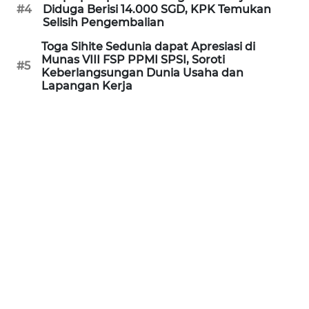
#4
Diduga Berisi 14.000 SGD, KPK Temukan
WN
Selisih Pengembalian
KALTARA
Toga Sihite Sedunia dapat Apresiasi di
Munas VIII FSP PPMI SPSI, Soroti
WN
#5
Keberlangsungan Dunia Usaha dan
KALSEL
Lapangan Kerja
WN
KALTIM
WN
SULSEL
WN
GORONTALO
WN
SULUT