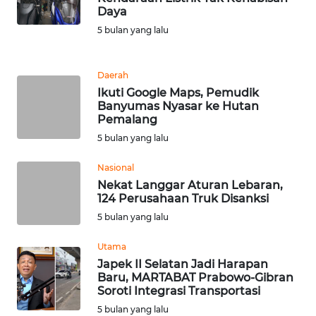
Daya
5 bulan yang lalu
KARIR
DISCLAIMER
Daerah
Ikuti Google Maps, Pemudik
Banyumas Nyasar ke Hutan
Wahana
Pemalang
News
Regional
5 bulan yang lalu
Nasional
WN
Nekat Langgar Aturan Lebaran,
SUMUT
124 Perusahaan Truk Disanksi
5 bulan yang lalu
WN
JAKARTA
Utama
Japek II Selatan Jadi Harapan
WN
Baru, MARTABAT Prabowo-Gibran
JABAR
Soroti Integrasi Transportasi
5 bulan yang lalu