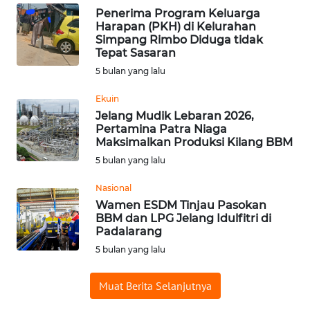
Penerima Program Keluarga
WN
Harapan (PKH) di Kelurahan
BABEL
Simpang Rimbo Diduga tidak
Tepat Sasaran
WN
5 bulan yang lalu
SUMBAR
Ekuin
Jelang Mudik Lebaran 2026,
WN
Pertamina Patra Niaga
SUMSEL
Maksimalkan Produksi Kilang BBM
5 bulan yang lalu
WN
BENGKULU
Nasional
Wamen ESDM Tinjau Pasokan
BBM dan LPG Jelang Idulfitri di
WN
Padalarang
LAMPUNG
5 bulan yang lalu
WN
Muat Berita Selanjutnya
JATENG