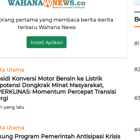
B
 orang pertama yang membaca berita-berita
terbaru Wahana News
Install Aplikasi
#1
#
ita Utama
sidi Konversi Motor Bensin ke Listrik
potensi Dongkrak Minat Masyarakat,
ERKLINAS: Momentum Percepat Transisi
rgi
#
ri yang lalu
ita Utama
#
ung Program Pemerintah Antisipasi Krisis