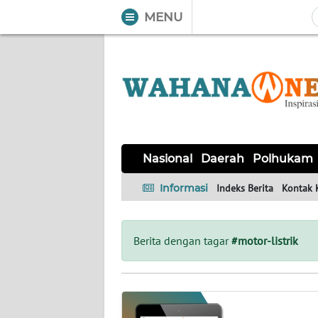
MENU
WAHANA
Tutup
TV
NASIONAL
DAERAH
POLHUKAM
KRIMINAL
EKUIN
SAINS-
KESEHATAN
INTERNASIONAL
Nasional
Daerah
Polhukam
TEKNO
Informasi
Indeks Berita
Kontak 
SERBA-
PENDIDIKAN
OLAHRAGA
OPINI
SERBI
Berita dengan tagar
#motor-listrik
EDITORIAL
Informasi