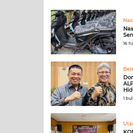
WN
Nas
NTT
Nas
Sen
WN
KEPRI
16 h
WN
PAPUA
Ber
Dor
WN
ALP
PAPUA
Hid
BARAT
1 bu
WN
RIAU
Ut
WN
KON