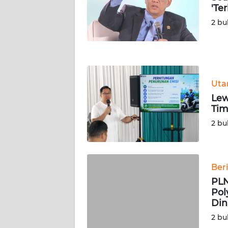
NUSANTARA
'Te
2 bu
WN
JOGJA
WN
JATIM
Ut
Lew
WN
Tim
BALI
2 bu
WN
KALBAR
Ber
PLN
WN
Pol
KALTENG
Din
2 bu
WN