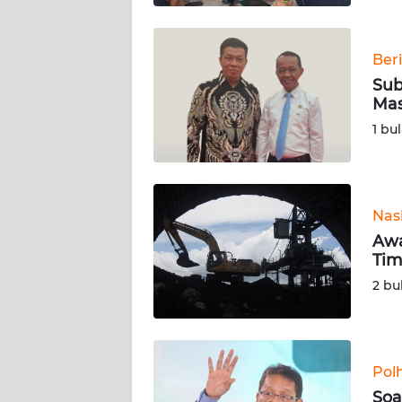
BABEL
WN
Ber
SUMBAR
Sub
Mas
WN
1 bu
SUMSEL
WN
BENGKULU
Nas
Awa
WN
Tim
LAMPUNG
2 bu
WN
JATENG
Pol
WN
Soa