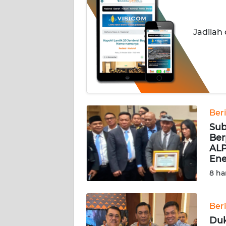
INDEKS
BERITA
Jadilah
KONTAK
KAMI
INFO
IKLAN
Ber
TENTANG
Sub
KAMI
Ber
ALP
PEDOMAN
Ene
MEDIA
8 ha
SIBER
REDAKSI
Ber
Duk