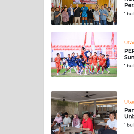
SERAMBI
Per
1 bu
WN
JAMBI
WN
Ut
SULTRA
PER
Sum
WN
1 bu
NTB
WN
SULTENG
Ut
WN
Pan
SULBAR
Unb
1 bu
WN