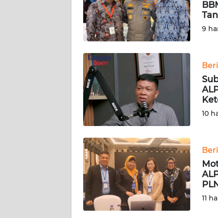
KARIR
BBM
Tan
9 ha
DISCLAIMER
Wahana
News
Ber
Regional
Sub
ALP
WN
Ket
SUMUT
10 h
WN
JAKARTA
Ber
Mot
WN
ALP
JABAR
PLN
11 ha
WN
BANTEN