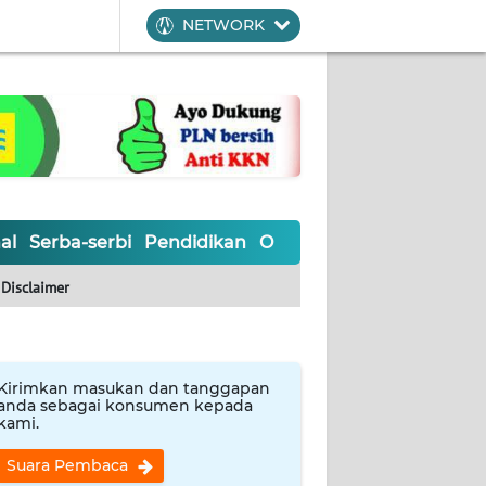
NETWORK
al
Serba-serbi
Pendidikan
Olahraga
Opini
Editoria
Disclaimer
Kirimkan masukan dan tanggapan
anda sebagai konsumen kepada
kami.
Suara Pembaca