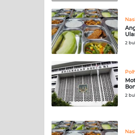
KALTARA
WN
Nas
KALSEL
Ang
Ula
WN
2 bu
KALTIM
WN
SULSEL
Pol
Mot
WN
Bon
GORONTALO
2 bu
WN
SULUT
WN
Nas
MALUKU