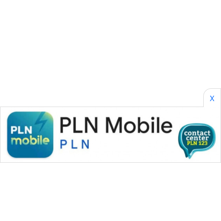
CILEUNGSI
NEWS
BERKAT
NEWS
BERAMPU
NEWS
X
ANUGERAH
NEWS
AKHLAK
ID
PERAPKI
NEWS