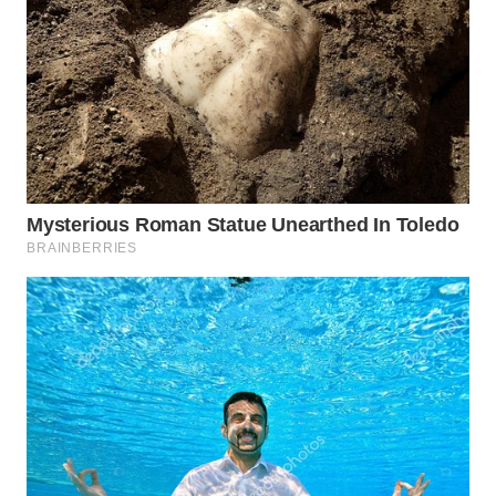
WN
BOGOR
WN
DEPOK
WN
TAPANULI
UTARA
WN
SAMOSIR
WN
PADANG
LAWAS