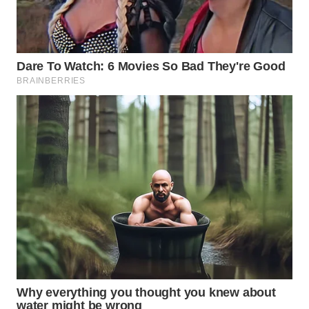
WN
KALTARA
WN
KALSEL
WN
KALTIM
WN
SULSEL
WN
GORONTALO
WN
SULUT