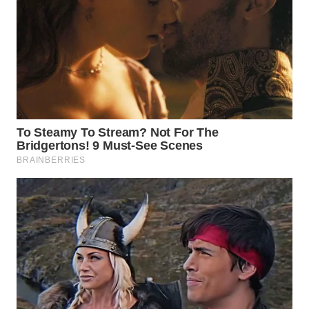
WN
NUSANTARA
WN
JOGJA
WN
JATIM
WN
BALI
WN
KALBAR
WN
KALTENG