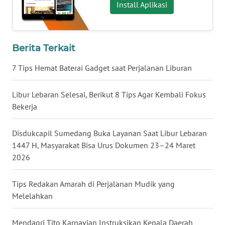
Install Aplikasi
WN
SERAMBI
Berita Terkait
WN
JAMBI
7 Tips Hemat Baterai Gadget saat Perjalanan Liburan
WN
Libur Lebaran Selesai, Berikut 8 Tips Agar Kembali Fokus
SULTRA
Bekerja
WN
Disdukcapil Sumedang Buka Layanan Saat Libur Lebaran
NTB
1447 H, Masyarakat Bisa Urus Dokumen 23–24 Maret
2026
WN
SULTENG
Tips Redakan Amarah di Perjalanan Mudik yang
Melelahkan
WN
SULBAR
Mendagri Tito Karnavian Instruksikan Kepala Daerah