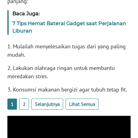
panjang:
Baca Juga:
KARIR
7 Tips Hemat Baterai Gadget saat Perjalanan
Liburan
DISCLAIMER
1. Mulailah menyelesaikan tugas dari yang paling
Wahana
News
mudah.
Regional
2. Lakukan olahraga ringan untuk membantu
WN
meredakan stres.
SUMUT
3. Konsumsi makanan bergizi agar tubuh tetap fit.
WN
1
2
Selanjutnya
Lihat Semua
JAKARTA
WN
JABAR