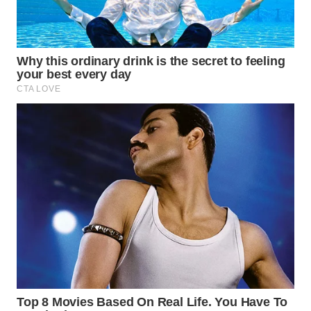
WN
SUMEDANG
WN
CIANJUR
WN
KEPULAUAN
SERIBU
WN
TANGERANG
WN
BINJAI
WN
CIREBON