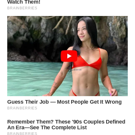
WN
INDRAMAYU
WN
KUNINGAN
WN
MAJALENGKA
WN
SUBANG
WN
SUKABUMI
WN
PURWAKARTA