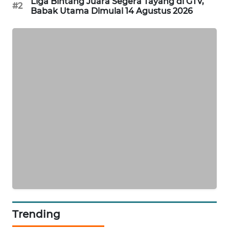
Liga Bintang Juara Segera Tayang di GTV,
#2
Babak Utama Dimulai 14 Agustus 2026
WAHANA
DESA
WISATA
LAPAK
WAHANA
Wahana
Network
KONSUMEN
LISTRIK
MASYARAKAT
KELISTRIKAN
WALINKI
Trending
ID