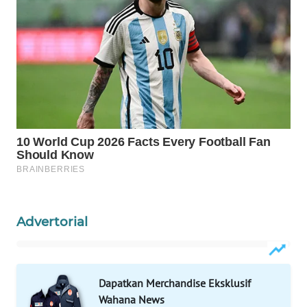
WN
NATUNA
WN
BINTAN
WN
MANDALIKA
WN
LIKUPANG
Advertorial
WN
LABUANBAJO
WN
Dapatkan Merchandise Eksklusif
BORNEO
Wahana News