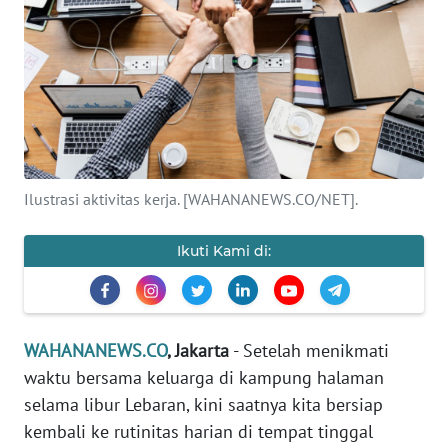
SAINS-TEKNO
KESEHATAN
INTERNASIONAL
SERBA-SERBI
Ilustrasi aktivitas kerja. [WAHANANEWS.CO/NET].
PENDIDIKAN
Ikuti Kami di:
OLAHRAGA
OPINI
WAHANANEWS.CO
, Jakarta
- Setelah menikmati
waktu bersama keluarga di kampung halaman
EDITORIAL
selama libur Lebaran, kini saatnya kita bersiap
kembali ke rutinitas harian di tempat tinggal