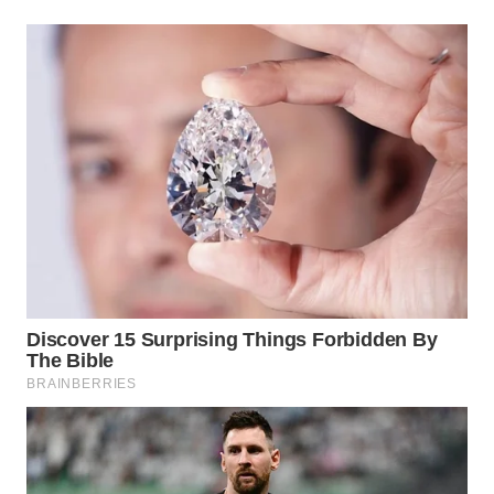
WN
PRIANGAN
TIMUR
WN
SEMARANG
WN
SOLO
WN
BOROBUDUR
WN
MADURA
WN
SURABAYA