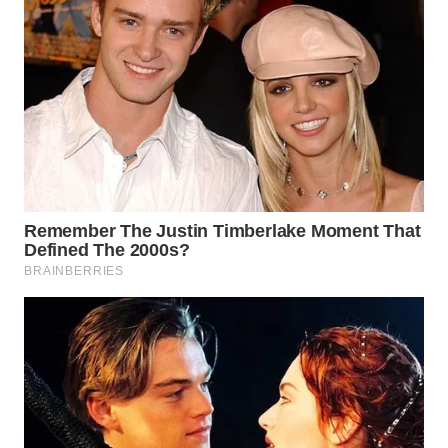
WN
TAPANULI
SELATAN
WN
TANJUNG
LESUNG
WN
KARO
WN
SIMALUNGUN
WN
LABUHANBATU
WN