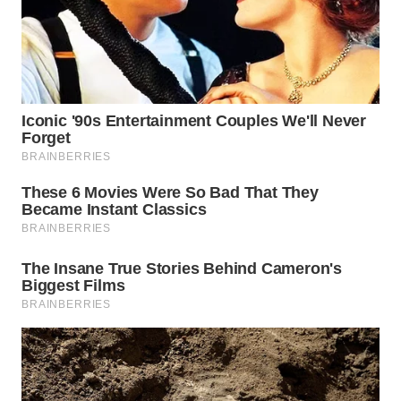
TAPANULI
TENGAH
WN DELI
SERDANG
WN
TEBING
TINGGI
WN
PAKPAK
WN
KARAWANG
WN
BEKASI