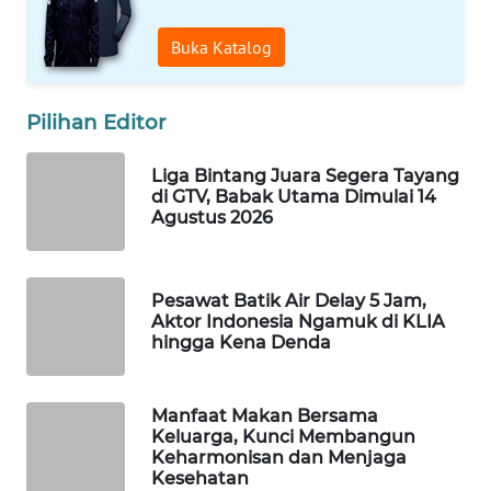
Wahana
Buka Katalog
Media
Group
WAHANA
Pilihan Editor
NEWS
Liga Bintang Juara Segera Tayang
di GTV, Babak Utama Dimulai 14
WAHANA
Agustus 2026
TANI
WAHANA
Pesawat Batik Air Delay 5 Jam,
ADVOKAT
Aktor Indonesia Ngamuk di KLIA
hingga Kena Denda
WAHANA
INFRASTRUKTUR
Manfaat Makan Bersama
Keluarga, Kunci Membangun
WAHANA
Keharmonisan dan Menjaga
KONSUMEN
Kesehatan