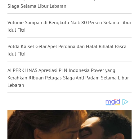
Siaga Selama Libur Lebaran
WN
BABEL
Volume Sampah di Bengkulu Naik 80 Persen Selama Libur
Idul Fitri
WN
SUMBAR
Polda Kalsel Gelar Apel Perdana dan Halal Bihalal Pasca
Idul Fitri
WN
SUMSEL
ALPERKLINAS Apresiasi PLN Indonesia Power yang
Kerahkan Ribuan Petugas Siaga Anti Padam Selama Libur
WN
BENGKULU
Lebaran
WN
LAMPUNG
WN
JATENG