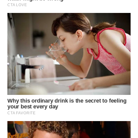
WN
MALUKU
WN
MALUT
WN
DAIRI
WN
DANAU
TOBA
WN
NIAS
WN
LANGKAT