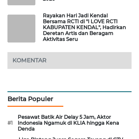
WAHANA
SPORT
Rayakan Hari Jadi Kendal
Bersama RCTI di "I LOVE RCTI
KABUPATEN KENDAL", Hadirkan
WAHANA
Deretan Artis dan Beragam
UMKM
Aktivitas Seru
WAHANA
KOMENTAR
SELEB
WAHANA
PERSONA
Berita Populer
WAHANA
OTOMOTIF
Pesawat Batik Air Delay 5 Jam, Aktor
WAHANA
#1
Indonesia Ngamuk di KLIA hingga Kena
Denda
HEALTH