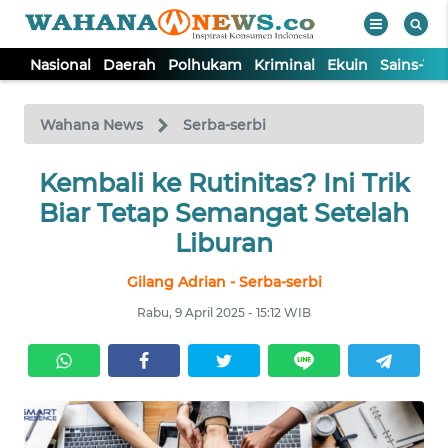
Nasional
Daerah
Polhukam
Kriminal
Ekuin
Sains-Te
WAHANA
Tutup
TV
Wahana News
Serba-serbi
NASIONAL
Kembali ke Rutinitas? Ini Trik
Biar Tetap Semangat Setelah
DAERAH
Liburan
Gilang Adrian - Serba-serbi
POLHUKAM
Rabu, 9 April 2025 - 15:12 WIB
KRIMINAL
EKUIN