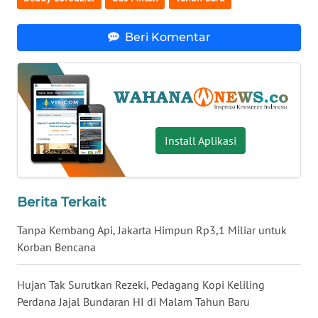
WN
Beri Komentar
SERAMBI
WN
JAMBI
WN
Install Aplikasi
SULTRA
WN
NTB
Berita Terkait
Tanpa Kembang Api, Jakarta Himpun Rp3,1 Miliar untuk
WN
Korban Bencana
SULTENG
Hujan Tak Surutkan Rezeki, Pedagang Kopi Keliling
WN
SULBAR
Perdana Jajal Bundaran HI di Malam Tahun Baru