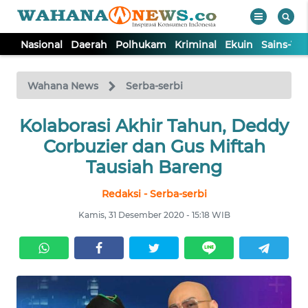
Nasional
Daerah
Polhukam
Kriminal
Ekuin
Sains-Te
WAHANA
Tutup
TV
Wahana News
Serba-serbi
Kolaborasi Akhir Tahun, Deddy
NASIONAL
Corbuzier dan Gus Miftah
DAERAH
Tausiah Bareng
Redaksi - Serba-serbi
POLHUKAM
Kamis, 31 Desember 2020 - 15:18 WIB
KRIMINAL
EKUIN