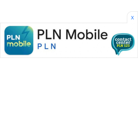
SONYA
ASA
NEWS
X
WAHANA MEDIA GROUP
|
|
|