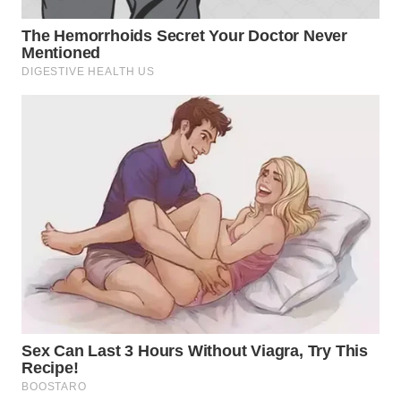
WN
TAPANULI
SELATAN
WN
TANJUNG
LESUNG
WN
KARO
WN
SIMALUNGUN
WN
LABUHANBATU
WN