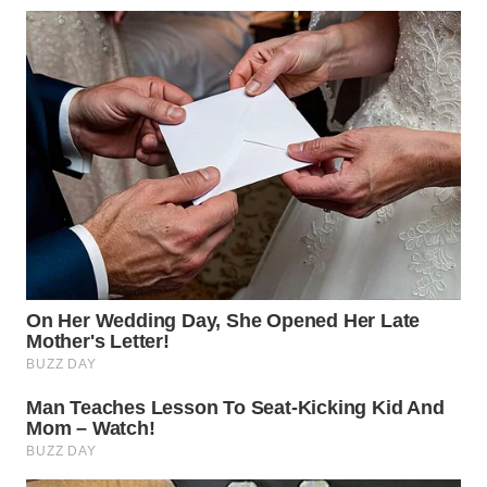
TAPANULI
TENGAH
WN DELI
SERDANG
WN
TEBING
TINGGI
WN
PAKPAK
WN
KARAWANG
WN
BEKASI