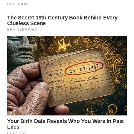
WN
NATUNA
WN
BINTAN
WN
MANDALIKA
WN
LIKUPANG
WN
LABUANBAJO
WN
BORNEO