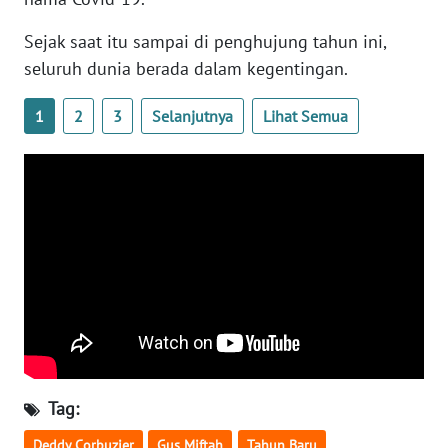
WN
BANTEN
Sejak saat itu sampai di penghujung tahun ini,
seluruh dunia berada dalam kegentingan.
WN
NTT
1
2
3
Selanjutnya
Lihat Semua
WN
KEPRI
WN
PAPUA
WN
PAPUA
BARAT
Tag:
WN
RIAU
Deddy Corbuzier
Gus Miftah
Tahun Baru