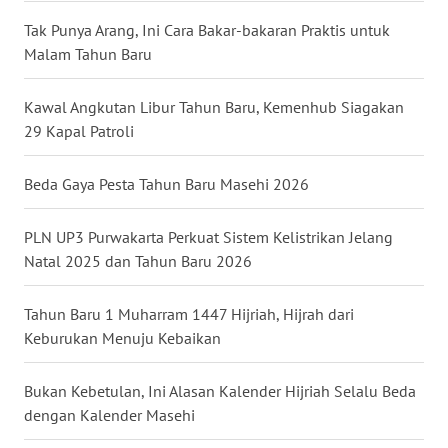
WN
Tak Punya Arang, Ini Cara Bakar-bakaran Praktis untuk
BABEL
Malam Tahun Baru
WN
Kawal Angkutan Libur Tahun Baru, Kemenhub Siagakan
SUMBAR
29 Kapal Patroli
WN
Beda Gaya Pesta Tahun Baru Masehi 2026
SUMSEL
PLN UP3 Purwakarta Perkuat Sistem Kelistrikan Jelang
WN
Natal 2025 dan Tahun Baru 2026
BENGKULU
Tahun Baru 1 Muharram 1447 Hijriah, Hijrah dari
WN
Keburukan Menuju Kebaikan
LAMPUNG
Bukan Kebetulan, Ini Alasan Kalender Hijriah Selalu Beda
WN
dengan Kalender Masehi
JATENG