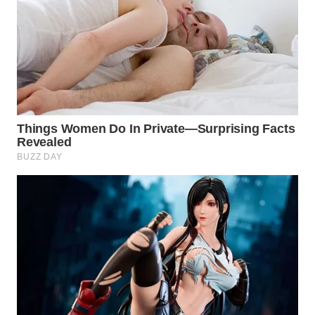
WN
SUMEDANG
WN
CIANJUR
WN
KEPULAUAN
SERIBU
WN
TANGERANG
WN
BINJAI
WN
CIREBON