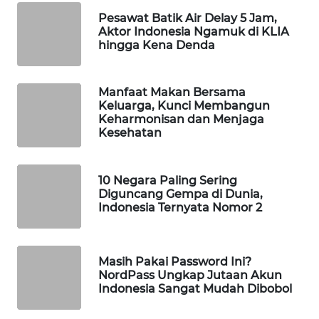
Pesawat Batik Air Delay 5 Jam,
WAHANA
Aktor Indonesia Ngamuk di KLIA
LISTRIK
hingga Kena Denda
WAHANA
TRAVEL
Manfaat Makan Bersama
Keluarga, Kunci Membangun
Keharmonisan dan Menjaga
WAHANA
Kesehatan
TV
WAHANANEWS
10 Negara Paling Sering
Diguncang Gempa di Dunia,
ID
Indonesia Ternyata Nomor 2
WAHANANEWS
CO ID
Masih Pakai Password Ini?
NordPass Ungkap Jutaan Akun
WAHANANEWS
Indonesia Sangat Mudah Dibobol
NET