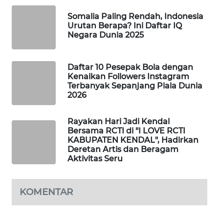
WAHANA
Somalia Paling Rendah, Indonesia
SPORT
Urutan Berapa? Ini Daftar IQ
Negara Dunia 2025
WAHANA
UMKM
Daftar 10 Pesepak Bola dengan
Kenaikan Followers Instagram
WAHANA
Terbanyak Sepanjang Piala Dunia
SELEB
2026
WAHANA
Rayakan Hari Jadi Kendal
Bersama RCTI di "I LOVE RCTI
PERSONA
KABUPATEN KENDAL", Hadirkan
Deretan Artis dan Beragam
WAHANA
Aktivitas Seru
OTOMOTIF
KOMENTAR
WAHANA
HEALTH