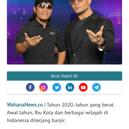
SAINS-TEKNO
KESEHATAN
INTERNASIONAL
SERBA-SERBI
PENDIDIKAN
Ikuti Kami di:
OLAHRAGA
OPINI
WahanaNews.co
| Tahun 2020, tahun yang berat.
Awal tahun, Ibu Kota dan berbagai wilayah di
EDITORIAL
Indonesia diterjang banjir.