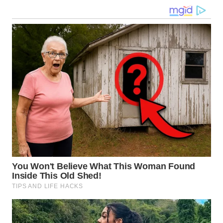
WN
NUSANTARA
WN
JOGJA
WN
JATIM
WN
BALI
WN
KALBAR
WN
KALTENG