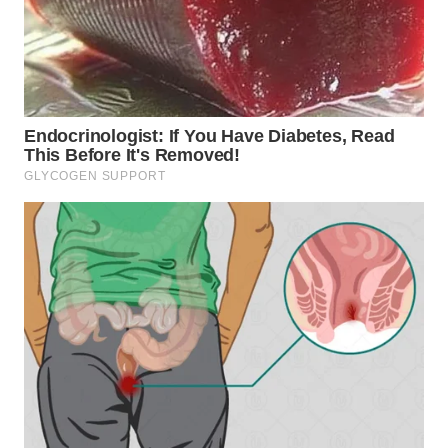
WN
MALUKU
WN
MALUT
WN
DAIRI
WN
DANAU
TOBA
WN
NIAS
WN
LANGKAT