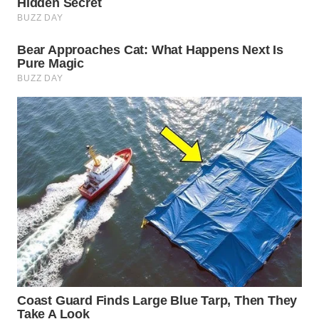
WN
PRIANGAN
TIMUR
WN
SEMARANG
WN
SOLO
WN
BOROBUDUR
WN
MADURA
WN
SURABAYA