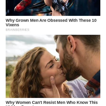
WN
INDRAMAYU
WN
KUNINGAN
WN
MAJALENGKA
WN
SUBANG
WN
SUKABUMI
WN
PURWAKARTA