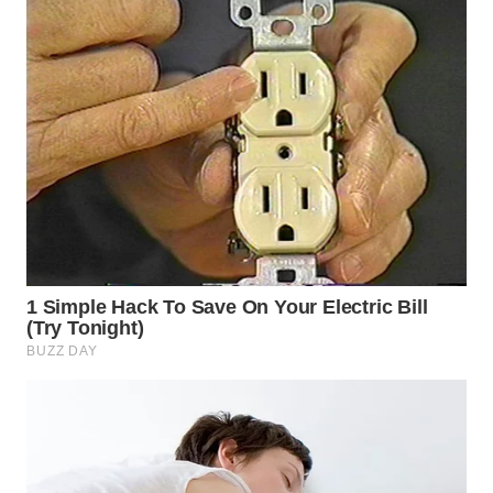
WN
BOGOR
WN
DEPOK
WN
TAPANULI
UTARA
WN
SAMOSIR
WN
PADANG
LAWAS