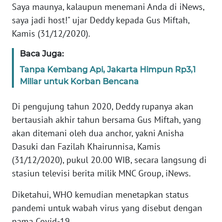
Saya maunya, kalaupun menemani Anda di iNews,
saya jadi host!" ujar Deddy kepada Gus Miftah,
KARIR
Kamis (31/12/2020).
DISCLAIMER
Baca Juga:
Tanpa Kembang Api, Jakarta Himpun Rp3,1
Wahana
Miliar untuk Korban Bencana
News
Regional
Di pengujung tahun 2020, Deddy rupanya akan
bertausiah akhir tahun bersama Gus Miftah, yang
WN
SUMUT
akan ditemani oleh dua anchor, yakni Anisha
Dasuki dan Fazilah Khairunnisa, Kamis
WN
(31/12/2020), pukul 20.00 WIB, secara langsung di
JAKARTA
stasiun televisi berita milik MNC Group, iNews.
Diketahui, WHO kemudian menetapkan status
WN
JABAR
pandemi untuk wabah virus yang disebut dengan
nama Covid-19.