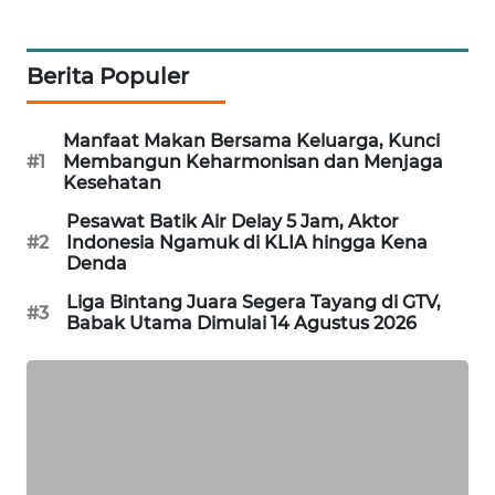
WAHANA
DESA
WISATA
Berita Populer
LAPAK
Manfaat Makan Bersama Keluarga, Kunci
WAHANA
#1
Membangun Keharmonisan dan Menjaga
Kesehatan
Wahana
Pesawat Batik Air Delay 5 Jam, Aktor
Network
#2
Indonesia Ngamuk di KLIA hingga Kena
Denda
KONSUMEN
Liga Bintang Juara Segera Tayang di GTV,
LISTRIK
#3
Babak Utama Dimulai 14 Agustus 2026
MASYARAKAT
KELISTRIKAN
WALINKI
ID