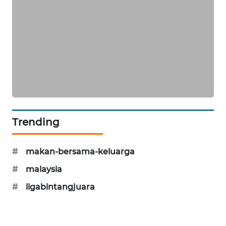
MAWAKA
ID
MARTABAT
NET
PLN
WATCH
Trending
MKLI
#
makan-bersama-keluarga
LPKKI
#
malaysia
LKKI
#
ligabintangjuara
KOPEKLIN