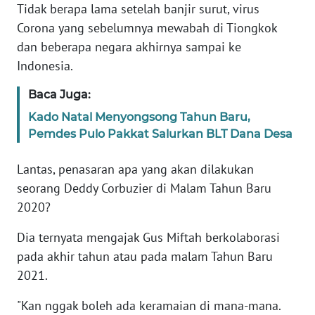
Informasi
Tidak berapa lama setelah banjir surut, virus
Corona yang sebelumnya mewabah di Tiongkok
INDEKS
dan beberapa negara akhirnya sampai ke
BERITA
Indonesia.
KONTAK
Baca Juga:
KAMI
Kado Natal Menyongsong Tahun Baru,
Pemdes Pulo Pakkat Salurkan BLT Dana Desa
INFO
IKLAN
Lantas, penasaran apa yang akan dilakukan
seorang Deddy Corbuzier di Malam Tahun Baru
TENTANG
2020?
KAMI
Dia ternyata mengajak Gus Miftah berkolaborasi
PEDOMAN
pada akhir tahun atau pada malam Tahun Baru
MEDIA
2021.
SIBER
"Kan nggak boleh ada keramaian di mana-mana.
REDAKSI