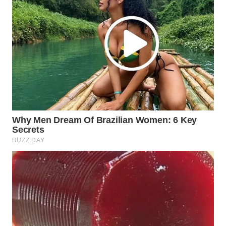
WN
KALTARA
WN
KALSEL
WN
KALTIM
WN
SULSEL
WN
GORONTALO
WN
SULUT