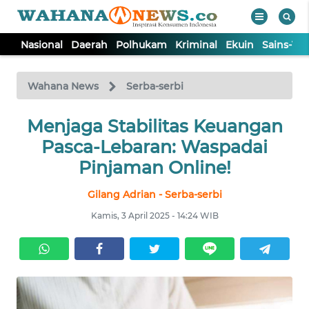
Nasional
Daerah
Polhukam
Kriminal
Ekuin
Sains-Te
WAHANA
Tutup
TV
Wahana News
Serba-serbi
NASIONAL
Menjaga Stabilitas Keuangan
Pasca-Lebaran: Waspadai
DAERAH
Pinjaman Online!
Gilang Adrian - Serba-serbi
POLHUKAM
Kamis, 3 April 2025 - 14:24 WIB
KRIMINAL
EKUIN