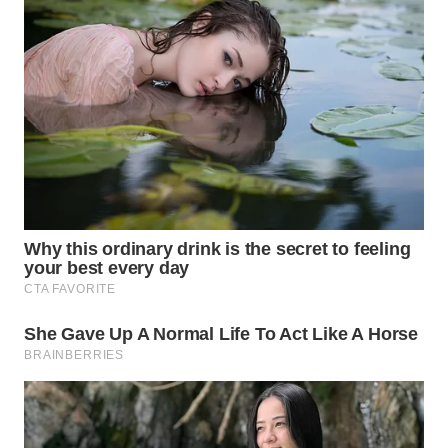
WN
SUMEDANG
WN
CIANJUR
WN
KEPULAUAN
SERIBU
WN
TANGERANG
WN
BINJAI
WN
CIREBON