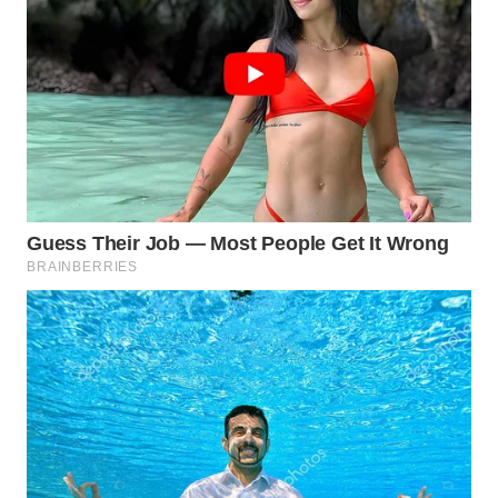
WN
INDRAMAYU
WN
KUNINGAN
WN
MAJALENGKA
WN
SUBANG
WN
SUKABUMI
WN
PURWAKARTA