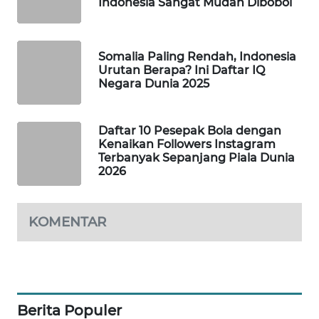
Indonesia Sangat Mudah Dibobol
WAHANA
DESA
WISATA
Somalia Paling Rendah, Indonesia
Urutan Berapa? Ini Daftar IQ
LAPAK
Negara Dunia 2025
WAHANA
Daftar 10 Pesepak Bola dengan
Wahana
Kenaikan Followers Instagram
Network
Terbanyak Sepanjang Piala Dunia
2026
KONSUMEN
LISTRIK
KOMENTAR
MASYARAKAT
KELISTRIKAN
WALINKI
ID
Berita Populer