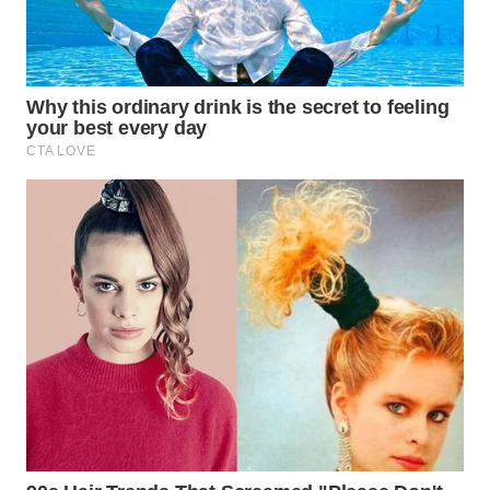
WN
PRIANGAN
TIMUR
WN
SEMARANG
WN
SOLO
WN
BOROBUDUR
WN
MADURA
WN
SURABAYA