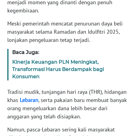
menjadi momen yang dinanti dengan penuh
Informasi
kegembiraan.
INDEKS
BERITA
Meski pemerintah mencatat penurunan daya beli
masyarakat selama Ramadan dan Idulfitri 2025,
KONTAK
lonjakan pengeluaran tetap terjadi.
KAMI
Baca Juga:
INFO
Kinerja Keuangan PLN Meningkat,
IKLAN
Transformasi Harus Berdampak bagi
Konsumen
TENTANG
KAMI
Tradisi mudik, tunjangan hari raya (THR), hidangan
khas
Lebaran
, serta pakaian baru membuat banyak
PEDOMAN
orang mengeluarkan dana lebih besar dari
MEDIA
anggaran yang telah disiapkan.
SIBER
Namun, pasca-Lebaran sering kali masyarakat
REDAKSI