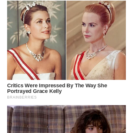
WN
MALUKU
WN
MALUT
WN
DAIRI
WN
DANAU
TOBA
WN
NIAS
WN
LANGKAT