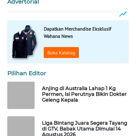
Advertorial
WAHANA
LISTRIK
Dapatkan Merchandise Eksklusif
WAHANA
Wahana News
TRAVEL
Buka Katalog
WAHANA
TV
Pilihan Editor
WAHANANEWS
ID
Anjing di Australia Lahap 1 Kg
Permen, Isi Perutnya Bikin Dokter
WAHANANEWS
Geleng Kepala
CO ID
WAHANANEWS
Liga Bintang Juara Segera Tayang
NET
di GTV, Babak Utama Dimulai 14
Agustus 2026