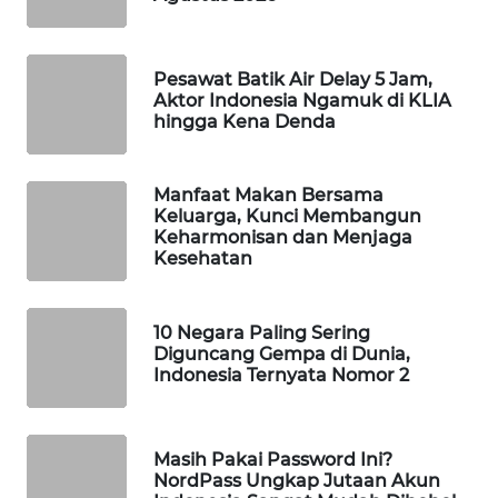
WAHANA
SPORT
Pesawat Batik Air Delay 5 Jam,
Aktor Indonesia Ngamuk di KLIA
WAHANA
hingga Kena Denda
UMKM
WAHANA
Manfaat Makan Bersama
SELEB
Keluarga, Kunci Membangun
Keharmonisan dan Menjaga
Kesehatan
WAHANA
PERSONA
10 Negara Paling Sering
Diguncang Gempa di Dunia,
WAHANA
Indonesia Ternyata Nomor 2
OTOMOTIF
WAHANA
Masih Pakai Password Ini?
HEALTH
NordPass Ungkap Jutaan Akun