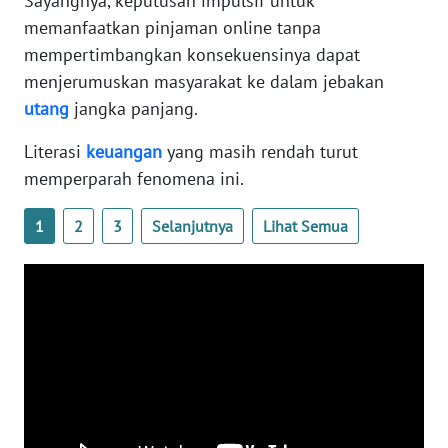
Sayangnya, keputusan impulsif untuk
WN
memanfaatkan pinjaman online tanpa
BANTEN
mempertimbangkan konsekuensinya dapat
menjerumuskan masyarakat ke dalam jebakan
WN
utang
jangka panjang.
NTT
Literasi
keuangan
yang masih rendah turut
WN
memperparah fenomena ini.
KEPRI
1
2
3
Selanjutnya
Lihat Semua
WN
PAPUA
WN
PAPUA
BARAT
WN
RIAU