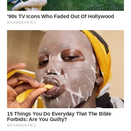
WN
KALTARA
WN
KALSEL
WN
KALTIM
WN
SULSEL
WN
GORONTALO
WN
SULUT