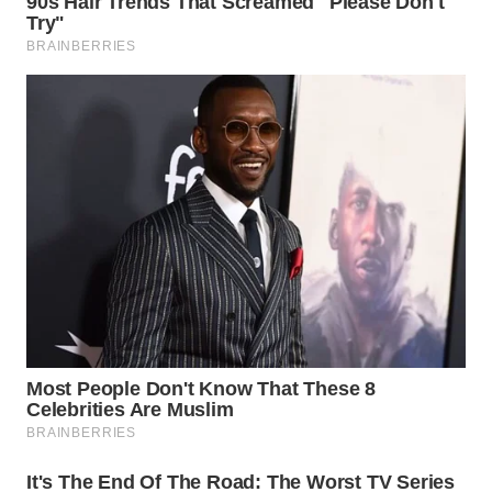
WN
NATUNA
WN
BINTAN
WN
MANDALIKA
WN
LIKUPANG
WN
LABUANBAJO
WN
BORNEO