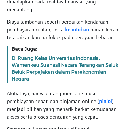
dihadapkan pada realitas finansial yang
menantang.
KARIR
Biaya tambahan seperti perbaikan kendaraan,
pembayaran cicilan, serta
kebutuhan
harian kerap
DISCLAIMER
terabaikan karena fokus pada perayaan Lebaran.
Wahana
Baca Juga:
News
Regional
Di Ruang Kelas Universitas Indonesia,
Wamenkeu Suahasil Nazara Terangkan Seluk
WN
Beluk Perpajakan dalam Perekonomian
SUMUT
Negara
WN
Akibatnya, banyak orang mencari solusi
JAKARTA
pembiayaan cepat, dan pinjaman online (
pinjol
)
menjadi pilihan yang menarik berkat kemudahan
WN
akses serta proses pencairan yang cepat.
JABAR