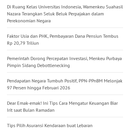
Di Ruang Kelas Universitas Indonesia, Wamenkeu Suahasil
WN
Nazara Terangkan Seluk Beluk Perpajakan dalam
BABEL
Perekonomian Negara
WN
Faktor Usia dan PHK, Pembayaran Dana Pensiun Tembus
SUMBAR
Rp 20,79 Triliun
WN
SUMSEL
Pemerintah Dorong Percepatan Investasi, Menkeu Purbaya
Pimpin Sidang Debottlenecking
WN
BENGKULU
Pendapatan Negara Tumbuh Positif, PPN-PPnBM Melonjak
97 Persen hingga Februari 2026
WN
LAMPUNG
Dear Emak-emak! Ini Tips Cara Mengatur Keuangan Biar
Irit saat Bulan Ramadan
WN
JATENG
Tips Pilih Asuransi Kendaraan buat Lebaran