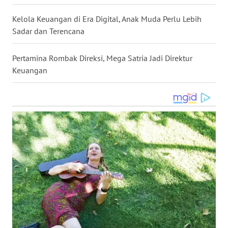
WN
Kelola Keuangan di Era Digital, Anak Muda Perlu Lebih
NUSANTARA
Sadar dan Terencana
WN
Pertamina Rombak Direksi, Mega Satria Jadi Direktur
JOGJA
Keuangan
WN
JATIM
WN
BALI
WN
KALBAR
WN
KALTENG