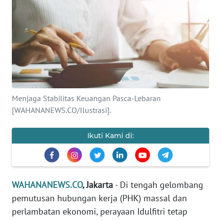
SAINS-TEKNO
KESEHATAN
INTERNASIONAL
SERBA-SERBI
Menjaga Stabilitas Keuangan Pasca-Lebaran
[WAHANANEWS.CO/Ilustrasi].
PENDIDIKAN
Ikuti Kami di:
OLAHRAGA
OPINI
WAHANANEWS.CO
, Jakarta
- Di tengah gelombang
pemutusan hubungan kerja (PHK) massal dan
EDITORIAL
perlambatan ekonomi, perayaan Idulfitri tetap