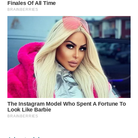
Wahana
Media
Group
WAHANA
NEWS
WAHANA
TANI
WAHANA
ADVOKAT
WAHANA
INFRASTRUKTUR
WAHANA
KONSUMEN