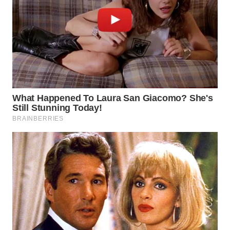
WN
TAPANULI
SELATAN
WN
TANJUNG
LESUNG
WN
KARO
WN
SIMALUNGUN
WN
LABUHANBATU
WN