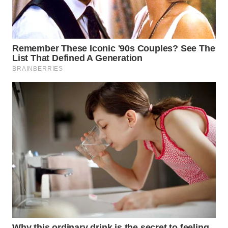
TAPANULI
TENGAH
WN DELI
SERDANG
WN
TEBING
TINGGI
WN
PAKPAK
WN
KARAWANG
WN
BEKASI