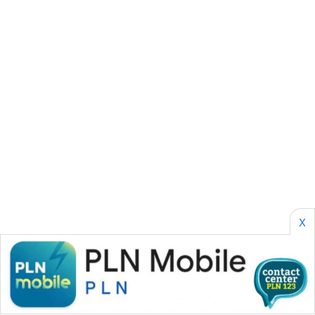
SONYA
ASA
NEWS
X