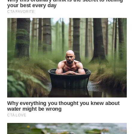
WN
BOGOR
WN
DEPOK
WN
TAPANULI
UTARA
WN
SAMOSIR
WN
PADANG
LAWAS