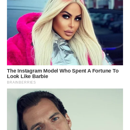
WN
INDRAMAYU
WN
KUNINGAN
WN
MAJALENGKA
WN
SUBANG
WN
SUKABUMI
WN
PURWAKARTA