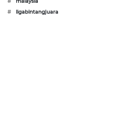
#
malaysia
SIBARAGAS
#
ligabintangjuara
NEWS
METRO
SIANTAR
NEWS
METRO
MEDAN
NEWS
METRO
JAKARTA
NEWS
KRT
NEWS