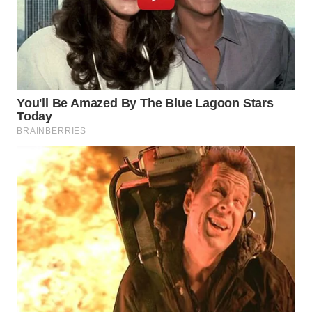
WN
KALTARA
WN
KALSEL
WN
KALTIM
WN
SULSEL
WN
GORONTALO
WN
SULUT