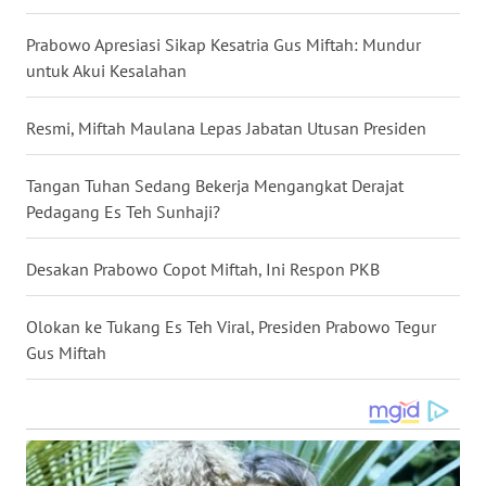
WN
Prabowo Apresiasi Sikap Kesatria Gus Miftah: Mundur
BABEL
untuk Akui Kesalahan
WN
Resmi, Miftah Maulana Lepas Jabatan Utusan Presiden
SUMBAR
Tangan Tuhan Sedang Bekerja Mengangkat Derajat
WN
Pedagang Es Teh Sunhaji?
SUMSEL
Desakan Prabowo Copot Miftah, Ini Respon PKB
WN
BENGKULU
Olokan ke Tukang Es Teh Viral, Presiden Prabowo Tegur
Gus Miftah
WN
LAMPUNG
WN
JATENG