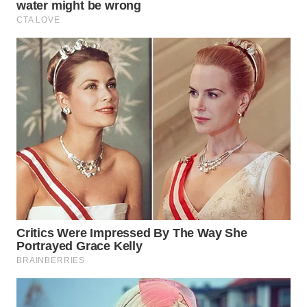
WN
SUMEDANG
WN
CIANJUR
WN
KEPULAUAN
SERIBU
WN
TANGERANG
WN
BINJAI
WN
CIREBON