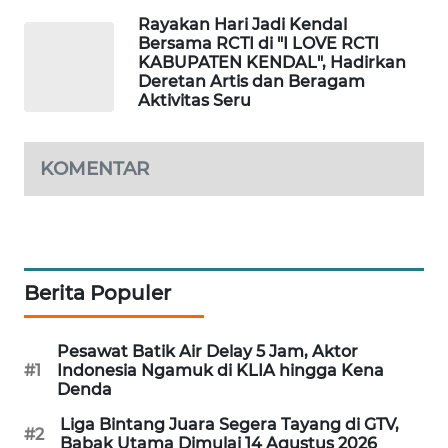
Rayakan Hari Jadi Kendal
MAWAKA
Bersama RCTI di "I LOVE RCTI
ID
KABUPATEN KENDAL", Hadirkan
Deretan Artis dan Beragam
Aktivitas Seru
MARTABAT
NET
KOMENTAR
PLN
WATCH
MKLI
Berita Populer
LPKKI
Pesawat Batik Air Delay 5 Jam, Aktor
LKKI
#1
Indonesia Ngamuk di KLIA hingga Kena
Denda
KOPEKLIN
Liga Bintang Juara Segera Tayang di GTV,
#2
Babak Utama Dimulai 14 Agustus 2026