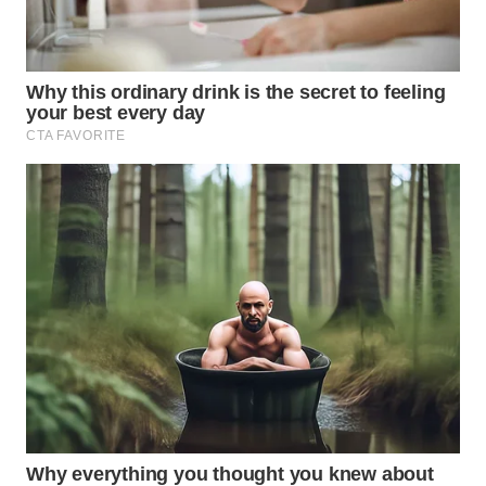
WN
BOGOR
WN
DEPOK
WN
TAPANULI
UTARA
WN
SAMOSIR
WN
PADANG
LAWAS