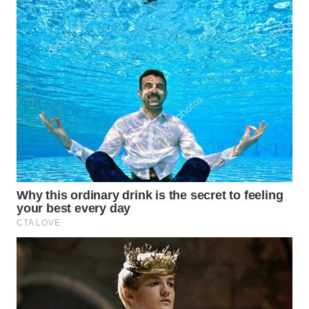
Wahana
Media
Group
WAHANA
NEWS
WAHANA
TANI
WAHANA
ADVOKAT
WAHANA
INFRASTRUKTUR
WAHANA
KONSUMEN