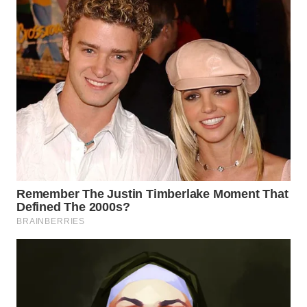
WN
TAPANULI
SELATAN
WN
TANJUNG
LESUNG
WN
KARO
WN
SIMALUNGUN
WN
LABUHANBATU
WN