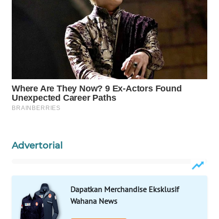
WAHANA
LISTRIK
WAHANA
TRAVEL
WAHANA
TV
WAHANANEWS
ID
Advertorial
WAHANANEWS
CO ID
Dapatkan Merchandise Eksklusif
WAHANANEWS
Wahana News
NET