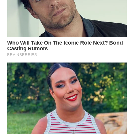
WN
PRIANGAN
TIMUR
WN
SEMARANG
WN
SOLO
WN
BOROBUDUR
WN
MADURA
WN
SURABAYA