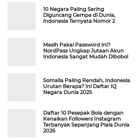
WAHANA
10 Negara Paling Sering
DESA
Diguncang Gempa di Dunia,
WISATA
Indonesia Ternyata Nomor 2
LAPAK
WAHANA
Masih Pakai Password Ini?
NordPass Ungkap Jutaan Akun
Indonesia Sangat Mudah Dibobol
Wahana
Network
Somalia Paling Rendah, Indonesia
KONSUMEN
Urutan Berapa? Ini Daftar IQ
LISTRIK
Negara Dunia 2025
MASYARAKAT
KELISTRIKAN
Daftar 10 Pesepak Bola dengan
Kenaikan Followers Instagram
Terbanyak Sepanjang Piala Dunia
WALINKI
2026
ID