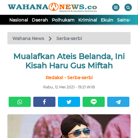
Nasional
Daerah
Polhukam
Kriminal
Ekuin
Sains-Te
WAHANA
Tutup
TV
Wahana News
Serba-serbi
NASIONAL
Mualafkan Ateis Belanda, Ini
Kisah Haru Gus Miftah
DAERAH
Redaksi - Serba-serbi
Rabu, 12 Mei 2021 - 19:21 WIB
POLHUKAM
KRIMINAL
EKUIN