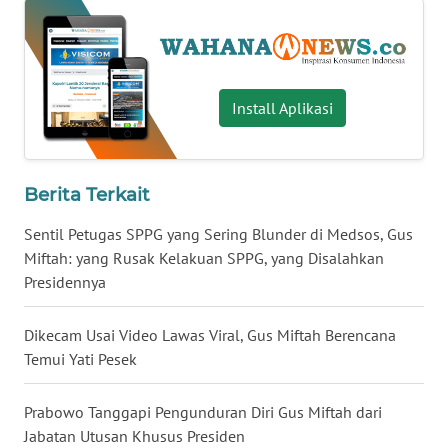
WN
SERAMBI
WN
Install Aplikasi
JAMBI
WN
Berita Terkait
SULTRA
Sentil Petugas SPPG yang Sering Blunder di Medsos, Gus
WN
Miftah: yang Rusak Kelakuan SPPG, yang Disalahkan
NTB
Presidennya
WN
Dikecam Usai Video Lawas Viral, Gus Miftah Berencana
SULTENG
Temui Yati Pesek
WN
Prabowo Tanggapi Pengunduran Diri Gus Miftah dari
SULBAR
Jabatan Utusan Khusus Presiden