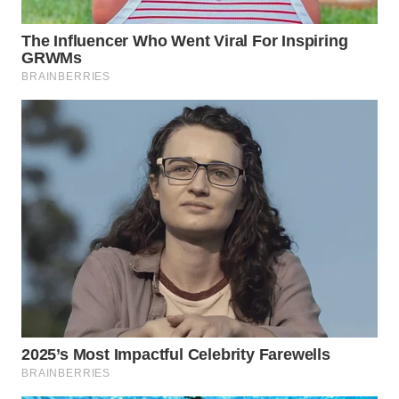
WN
NATUNA
WN
BINTAN
WN
MANDALIKA
WN
LIKUPANG
WN
LABUANBAJO
WN
BORNEO