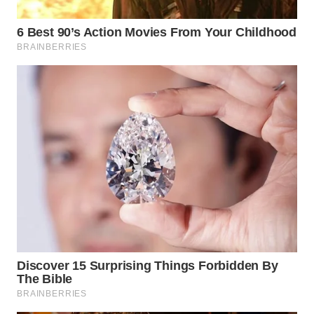
WN
MALUKU
WN
MALUT
WN
DAIRI
WN
DANAU
TOBA
WN
NIAS
WN
LANGKAT