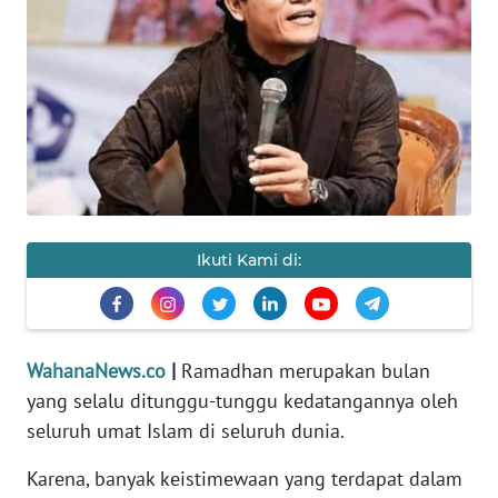
SAINS-TEKNO
KESEHATAN
INTERNASIONAL
SERBA-SERBI
PENDIDIKAN
Ikuti Kami di:
OLAHRAGA
WahanaNews.co
|
Ramadhan merupakan bulan
OPINI
yang selalu ditunggu-tunggu kedatangannya oleh
seluruh umat Islam di seluruh dunia.
EDITORIAL
Karena, banyak keistimewaan yang terdapat dalam