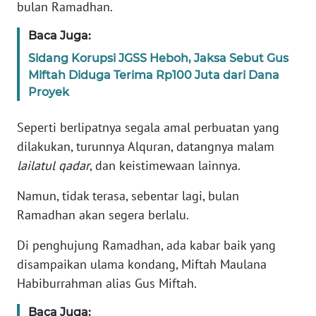
Informasi
bulan Ramadhan.
Baca Juga:
INDEKS
BERITA
Sidang Korupsi JGSS Heboh, Jaksa Sebut Gus
Miftah Diduga Terima Rp100 Juta dari Dana
KONTAK
Proyek
KAMI
Seperti berlipatnya segala amal perbuatan yang
INFO
dilakukan, turunnya Alquran, datangnya malam
IKLAN
lailatul qadar
, dan keistimewaan lainnya.
TENTANG
Namun, tidak terasa, sebentar lagi, bulan
KAMI
Ramadhan akan segera berlalu.
Di penghujung Ramadhan, ada kabar baik yang
PEDOMAN
MEDIA
disampaikan ulama kondang, Miftah Maulana
SIBER
Habiburrahman alias Gus Miftah.
Baca Juga:
REDAKSI