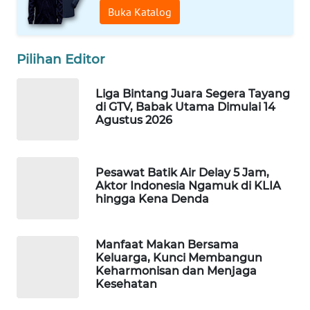
Buka Katalog
WAHANA
SPORT
Pilihan Editor
WAHANA
UMKM
Liga Bintang Juara Segera Tayang
di GTV, Babak Utama Dimulai 14
Agustus 2026
WAHANA
SELEB
WAHANA
Pesawat Batik Air Delay 5 Jam,
Aktor Indonesia Ngamuk di KLIA
PERSONA
hingga Kena Denda
WAHANA
OTOMOTIF
Manfaat Makan Bersama
Keluarga, Kunci Membangun
Keharmonisan dan Menjaga
WAHANA
Kesehatan
HEALTH