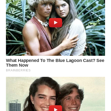
WN
NUSANTARA
WN
JOGJA
WN
JATIM
WN
BALI
WN
KALBAR
WN
KALTENG