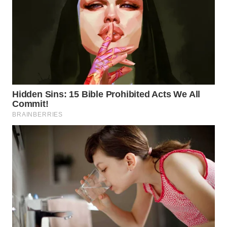
TAPANULI
TENGAH
WN DELI
SERDANG
WN
TEBING
TINGGI
WN
PAKPAK
WN
KARAWANG
WN
BEKASI