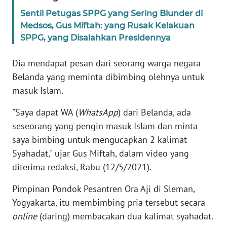
Sentil Petugas SPPG yang Sering Blunder di
KARIR
Medsos, Gus Miftah: yang Rusak Kelakuan
SPPG, yang Disalahkan Presidennya
DISCLAIMER
Dia mendapat pesan dari seorang warga negara
Belanda yang meminta dibimbing olehnya untuk
Wahana
News
masuk Islam.
Regional
"Saya dapat WA (
WhatsApp
) dari Belanda, ada
WN
seseorang yang pengin masuk Islam dan minta
SUMUT
saya bimbing untuk mengucapkan 2 kalimat
Syahadat," ujar Gus Miftah, dalam video yang
WN
diterima redaksi, Rabu (12/5/2021).
JAKARTA
Pimpinan Pondok Pesantren Ora Aji di Sleman,
WN
Yogyakarta, itu membimbing pria tersebut secara
JABAR
online
(daring) membacakan dua kalimat syahadat.