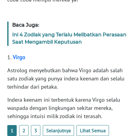
KARIR
Baca Juga:
DISCLAIMER
Ini 4 Zodiak yang Terlalu Melibatkan Perasaan
Saat Mengambil Keputusan
Wahana
News
1.
Virgo
Regional
Astrolog menyebutkan bahwa Virgo adalah salah
WN
satu zodiak yang punya indera keenam dan selalu
SUMUT
terhindar dari petaka.
WN
Indera keenam ini terbentuk karena Virgo selalu
JAKARTA
waspada dengan lingkungan sekitar mereka,
sehingga intuisi milik zodiak ini terasah.
WN
JABAR
1
2
3
Selanjutnya
Lihat Semua