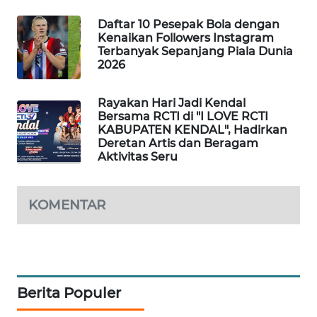
WAHANA
Daftar 10 Pesepak Bola dengan
DESA
Kenaikan Followers Instagram
WISATA
Terbanyak Sepanjang Piala Dunia
2026
LAPAK
WAHANA
Rayakan Hari Jadi Kendal
Bersama RCTI di "I LOVE RCTI
KABUPATEN KENDAL", Hadirkan
Wahana
Deretan Artis dan Beragam
Network
Aktivitas Seru
KONSUMEN
LISTRIK
KOMENTAR
MASYARAKAT
KELISTRIKAN
WALINKI
Berita Populer
ID