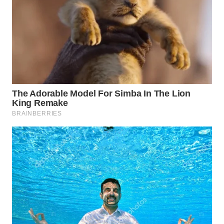
TAPANULI
TENGAH
WN DELI
SERDANG
WN
TEBING
TINGGI
WN
PAKPAK
WN
KARAWANG
WN
BEKASI