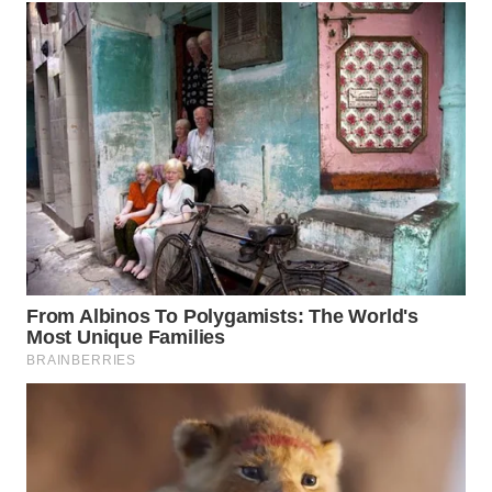
WN
TAPANULI
SELATAN
WN
TANJUNG
LESUNG
WN
KARO
WN
SIMALUNGUN
WN
LABUHANBATU
WN