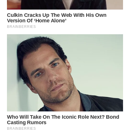
WN
NATUNA
WN
BINTAN
WN
MANDALIKA
WN
LIKUPANG
WN
LABUANBAJO
WN
BORNEO