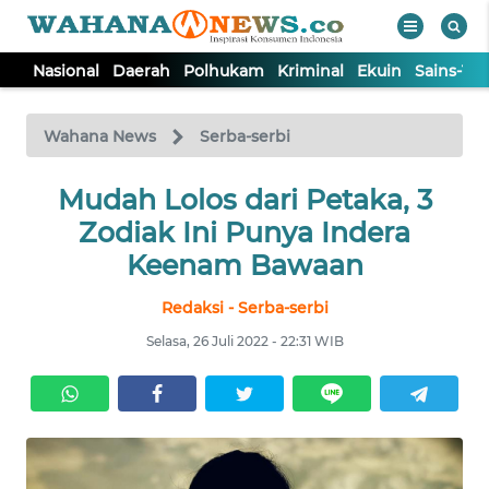
Nasional
Daerah
Polhukam
Kriminal
Ekuin
Sains-Te
WAHANA
Tutup
TV
Wahana News
Serba-serbi
NASIONAL
Mudah Lolos dari Petaka, 3
Zodiak Ini Punya Indera
DAERAH
Keenam Bawaan
Redaksi - Serba-serbi
POLHUKAM
Selasa, 26 Juli 2022 - 22:31 WIB
KRIMINAL
EKUIN