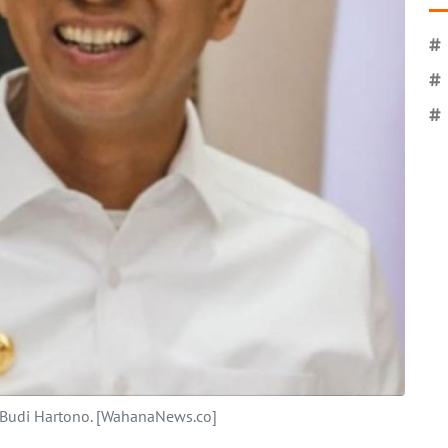
#
#
#
u Budi Hartono. [WahanaNews.co]