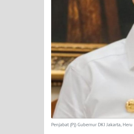
KARIR
DISCLAIMER
Wahana
News
Regional
WN
SUMUT
WN
JAKARTA
WN
JABAR
Penjabat (Pj) Gubernur DKI Jakarta, Her
WN
BANTEN