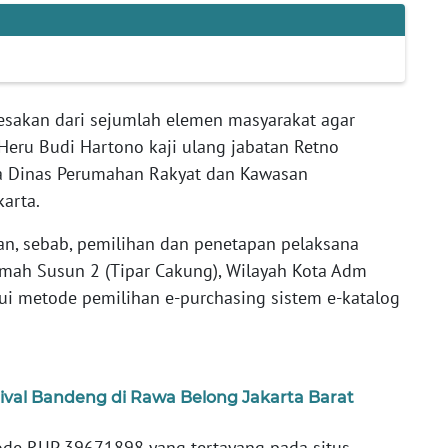
esakan dari sejumlah elemen masyarakat agar
 Heru Budi Hartono kaji ulang jabatan Retno
la Dinas Perumahan Rakyat dan Kawasan
karta.
an, sebab, pemilihan dan penetapan pelaksana
mah Susun 2 (Tipar Cakung), Wilayah Kota Adm
lui metode pemilihan e-purchasing sistem e-katalog
val Bandeng di Rawa Belong Jakarta Barat
ode RUP 39671898 yang tertayang pada situs