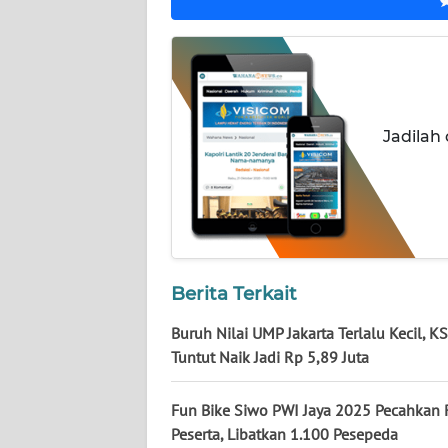
KALTARA
WN
KALSEL
WN
Jadilah
KALTIM
WN
SULSEL
WN
Berita Terkait
GORONTALO
Buruh Nilai UMP Jakarta Terlalu Kecil, K
WN
Tuntut Naik Jadi Rp 5,89 Juta
SULUT
Fun Bike Siwo PWI Jaya 2025 Pecahkan 
WN
Peserta, Libatkan 1.100 Pesepeda
MALUKU