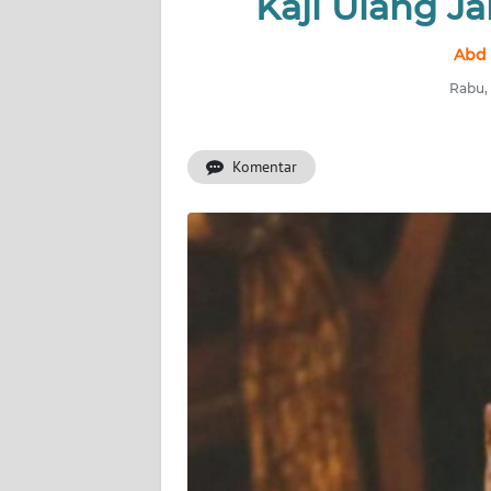
Kaji Ulang J
INDEKS
BERITA
Abd 
Rabu, 
KONTAK
KAMI
Komentar
INFO
IKLAN
TENTANG
KAMI
PEDOMAN
MEDIA
SIBER
REDAKSI