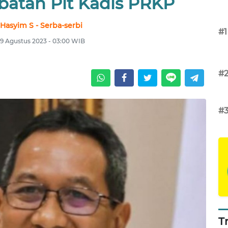
abatan Plt Kadis PRKP
Hasyim S - Serba-serbi
#1
9 Agustus 2023 - 03:00 WIB
#
#
T