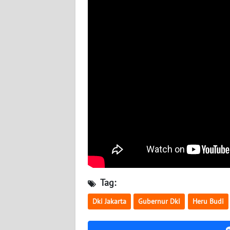
NUSANTARA
WN
JOGJA
WN
JATIM
WN
BALI
WN
KALBAR
Tag:
WN
KALTENG
Dki Jakarta
Gubernur Dki
Heru Budi
WN