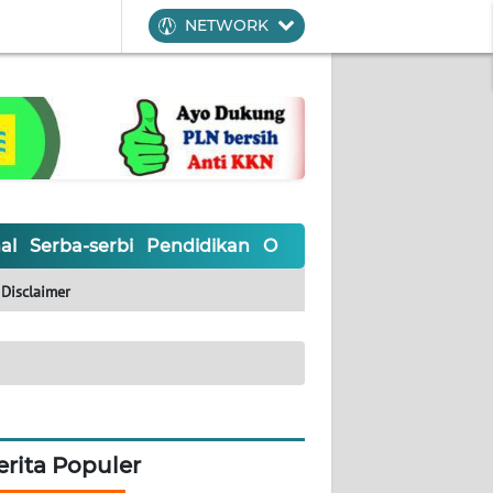
NETWORK
al
Serba-serbi
Pendidikan
Olahraga
Opini
Editoria
Disclaimer
erita Populer