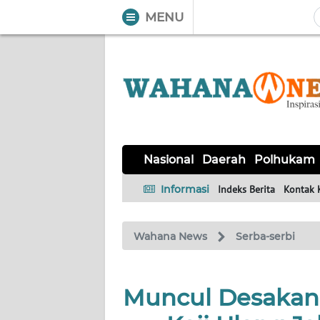
MENU
WAHANA
Tutup
TV
NASIONAL
DAERAH
POLHUKAM
KRIMINAL
EKUIN
SAINS-
KESEHATAN
INTERNASIONAL
Nasional
Daerah
Polhukam
TEKNO
Informasi
Indeks Berita
Kontak 
SERBA-
PENDIDIKAN
OLAHRAGA
OPINI
SERBI
Wahana News
Serba-serbi
EDITORIAL
Muncul Desakan 
Informasi