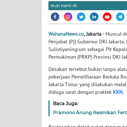
Ikuti Kami di:
WN
NTT
WahanaNews.co
, Jakarta -
Muncul d
WN
Penjabat (Pj) Gubernur DKI Jakarta,
KEPRI
Sulistiyaningrum sebagai Plt Kepa
Permukiman (PRKP) Provinsi DKI Ja
WN
PAPUA
Desakan tersebut bukan tanpa alas
pekerjaan Pemeliharaan Berkala Ru
WN
PAPUA
Jakarta Timur yang dilakukan mela
BARAT
diduga sarat dengan praktek
KKN
.
Baca Juga:
WN
RIAU
Pramono Anung Resmikan Ferti
WN
Berdasarkan detail paket dengan k