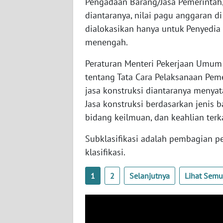
Pengadaan Barang/Jasa Pemerintah
BABEL
diantaranya, nilai pagu anggaran d
dialokasikan hanya untuk Penyedia 
WN
menengah.
SUMBAR
Peraturan Menteri Pekerjaan Umu
WN
tentang Tata Cara Pelaksanaan Peme
SUMSEL
jasa konstruksi diantaranya menyat
Jasa konstruksi berdasarkan jenis 
WN
BENGKULU
bidang keilmuan, dan keahlian terka
Subklasifikasi adalah pembagian p
WN
klasifikasi.
LAMPUNG
1
2
Selanjutnya
Lihat Sem
WN
JATENG
WN