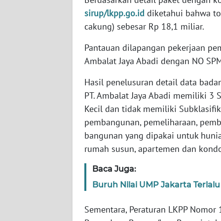
SERAMBI
sirup/lkpp.go.id
diketahui bahwa to
cakung) sebesar Rp 18,1 miliar.
WN
JAMBI
Pantauan dilapangan pekerjaan pem
Ambalat Jaya Abadi dengan NO SPM
WN
SULTRA
Hasil penelusuran detail data bada
PT. Ambalat Jaya Abadi memiliki 3 
WN
Kecil dan tidak memiliki Subklasi
NTB
pembangunan, pemeliharaan, pem
bangunan yang dipakai untuk hunian
WN
rumah susun, apartemen dan kond
SULTENG
Baca Juga:
WN
Buruh Nilai UMP Jakarta Terlalu 
SULBAR
Sementara, Peraturan LKPP Nomor
WN