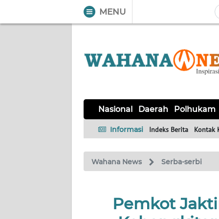
MENU
WAHANA
Tutup
TV
NASIONAL
DAERAH
POLHUKAM
KRIMINAL
EKUIN
SAINS-
KESEHATAN
INTERNASIONAL
Nasional
Daerah
Polhukam
TEKNO
Informasi
Indeks Berita
Kontak 
SERBA-
PENDIDIKAN
OLAHRAGA
OPINI
SERBI
Wahana News
Serba-serbi
EDITORIAL
Pemkot Jakti
Informasi