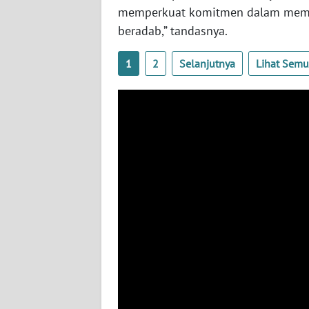
BABEL
memperkuat komitmen dalam memban
beradab,” tandasnya.
WN
SUMBAR
1
2
Selanjutnya
Lihat Sem
WN
SUMSEL
WN
BENGKULU
WN
LAMPUNG
WN
JATENG
WN