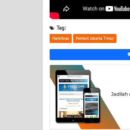
NUSANTARA
WN
JOGJA
Tag:
Harkitnas
Pemkot Jakarta Timur
WN
JATIM
WN
BALI
WN
KALBAR
Jadilah
WN
KALTENG
WN