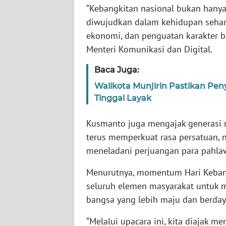
SERAMBI
“Kebangkitan nasional bukan hanya b
diwujudkan dalam kehidupan sehar
WN
ekonomi, dan penguatan karakter 
JAMBI
Menteri Komunikasi dan Digital.
Baca Juga:
WN
SULTRA
Walikota Munjirin Pastikan Pe
Tinggal Layak
WN
NTB
Kusmanto juga mengajak generasi m
terus memperkuat rasa persatuan,
WN
meneladani perjuangan para pahla
SULTENG
Menurutnya, momentum Hari Kebang
WN
seluruh elemen masyarakat untuk
SULBAR
bangsa yang lebih maju dan berday
“Melalui upacara ini, kita diajak m
WN