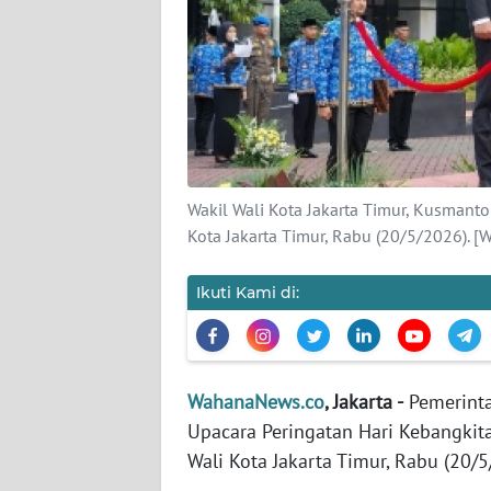
KARIR
DISCLAIMER
Wahana
News
Regional
Wakil Wali Kota Jakarta Timur, Kusmant
WN
Kota Jakarta Timur, Rabu (20/5/2026). 
SUMUT
Ikuti Kami di:
WN
JAKARTA
WN
WahanaNews.co
, Jakarta -
Pemerinta
JABAR
Upacara Peringatan Hari Kebangkita
Wali Kota Jakarta Timur, Rabu (20/5
WN
BANTEN