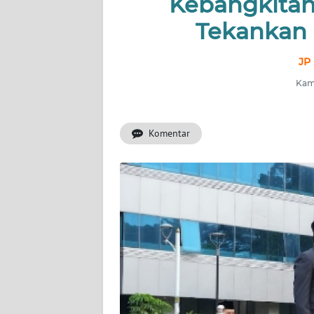
Kebangkitan
INDEKS
BERITA
Tekankan 
KONTAK
JP 
KAMI
Kami
INFO
IKLAN
Komentar
TENTANG
KAMI
PEDOMAN
MEDIA
SIBER
REDAKSI