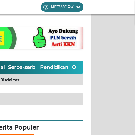
NETWORK
al
Serba-serbi
Pendidikan
Olahraga
Opini
Editoria
Disclaimer
erita Populer