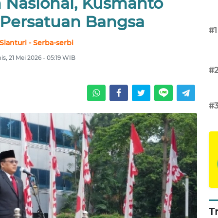
 Nasional, Kusmanto
Persatuan Bangsa
#1
Sianturi - Serba-serbi
s, 21 Mei 2026 - 05:19 WIB
#
#
T