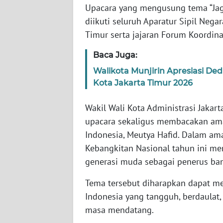
Upacara yang mengusung tema “Jag
diikuti seluruh Aparatur Sipil Nega
WN
Timur serta jajaran Forum Koordina
NTT
Baca Juga:
WN
Walikota Munjirin Apresiasi De
KEPRI
Kota Jakarta Timur 2026
WN
Wakil Wali Kota Administrasi Jakart
PAPUA
upacara sekaligus membacakan ama
Indonesia, Meutya Hafid. Dalam am
WN
PAPUA
Kebangkitan Nasional tahun ini 
BARAT
generasi muda sebagai penerus ba
Tema tersebut diharapkan dapat m
WN
RIAU
Indonesia yang tangguh, berdaulat
masa mendatang.
WN