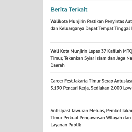
KALTARA
Berita Terkait
WN
Walikota Munjirin Pastikan Penyintas A
KALSEL
dan Keluarganya Dapat Tempat Tinggal 
WN
KALTIM
Wali Kota Munjirin Lepas 37 Kafilah MTQ
Timur, Tekankan Syiar Islam dan Jaga N
WN
Daerah
SULSEL
Career Fest Jakarta Timur Serap Antusia
WN
3.190 Pencari Kerja, Sediakan 2.000 Lo
GORONTALO
WN
SULUT
Antisipasi Tawuran Meluas, Pemkot Jakar
Timur Perkuat Pengawasan Wilayah dan
Layanan Publik
WN
MALUKU