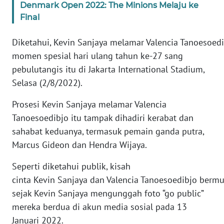
Denmark Open 2022: The Minions Melaju ke
Final
KARIR
Diketahui, Kevin Sanjaya melamar Valencia Tanoesoedi
DISCLAIMER
momen spesial hari ulang tahun ke-27 sang
pebulutangis itu di Jakarta International Stadium,
Wahana
Selasa (2/8/2022).
News
Regional
Prosesi Kevin Sanjaya melamar Valencia
Tanoesoedibjo itu tampak dihadiri kerabat dan
WN
sahabat keduanya, termasuk pemain ganda putra,
SUMUT
Marcus Gideon dan Hendra Wijaya.
WN
Seperti diketahui publik, kisah
JAKARTA
cinta Kevin Sanjaya dan Valencia Tanoesoedibjo bermu
sejak Kevin Sanjaya mengunggah foto “go public”
WN
mereka berdua di akun media sosial pada 13
JABAR
Januari 2022.