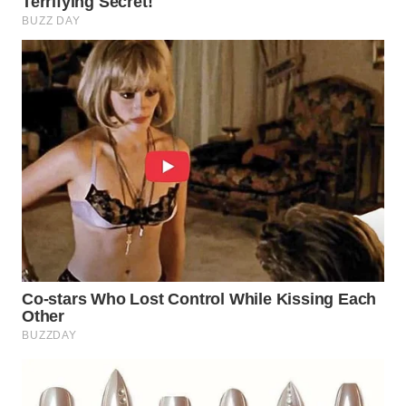
WN
SUMEDANG
WN
CIANJUR
WN
KEPULAUAN
SERIBU
WN
TANGERANG
WN
BINJAI
WN
CIREBON