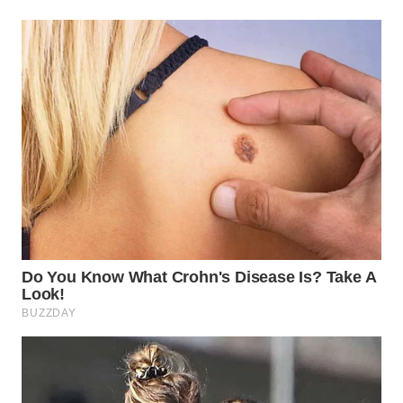
WN
MALUKU
WN
MALUT
WN
DAIRI
WN
DANAU
TOBA
WN
NIAS
WN
LANGKAT