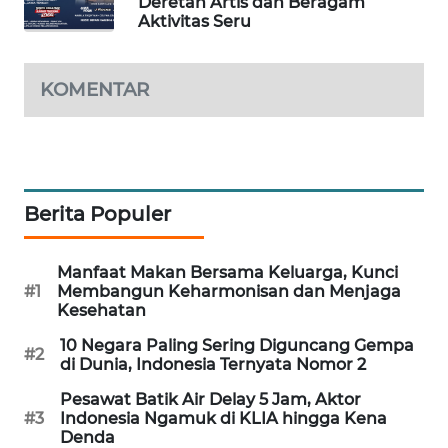
Deretan Artis dan Beragam
Aktivitas Seru
WAHANA
SPORT
KOMENTAR
WAHANA
UMKM
WAHANA
SELEB
Berita Populer
WAHANA
PERSONA
Manfaat Makan Bersama Keluarga, Kunci
#1
Membangun Keharmonisan dan Menjaga
Kesehatan
WAHANA
OTOMOTIF
10 Negara Paling Sering Diguncang Gempa
#2
di Dunia, Indonesia Ternyata Nomor 2
WAHANA
Pesawat Batik Air Delay 5 Jam, Aktor
HEALTH
#3
Indonesia Ngamuk di KLIA hingga Kena
Denda