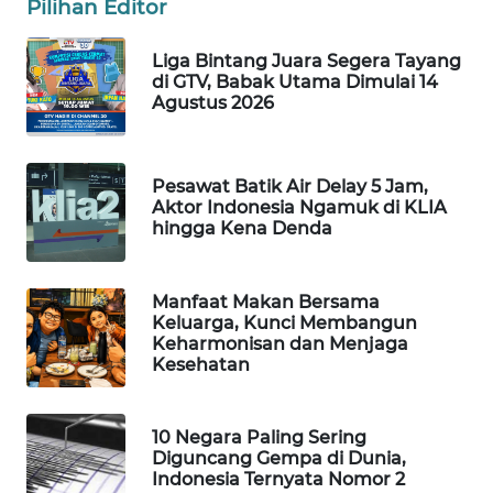
Pilihan Editor
Wahana
Media
Liga Bintang Juara Segera Tayang
Group
di GTV, Babak Utama Dimulai 14
Agustus 2026
WAHANA
NEWS
Pesawat Batik Air Delay 5 Jam,
WAHANA
Aktor Indonesia Ngamuk di KLIA
TANI
hingga Kena Denda
WAHANA
Manfaat Makan Bersama
ADVOKAT
Keluarga, Kunci Membangun
Keharmonisan dan Menjaga
WAHANA
Kesehatan
INFRASTRUKTUR
10 Negara Paling Sering
WAHANA
Diguncang Gempa di Dunia,
KONSUMEN
Indonesia Ternyata Nomor 2