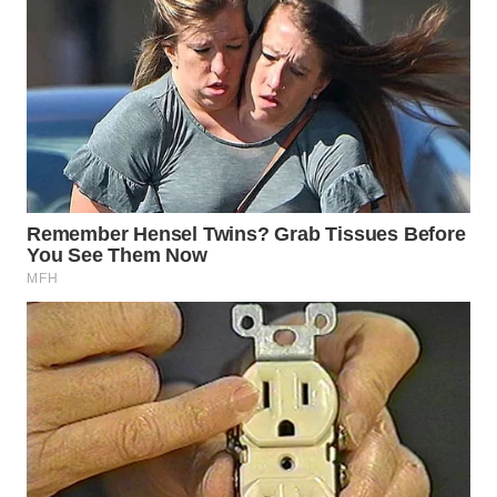
WN
TAPANULI
SELATAN
WN
TANJUNG
LESUNG
WN
KARO
WN
SIMALUNGUN
WN
LABUHANBATU
WN