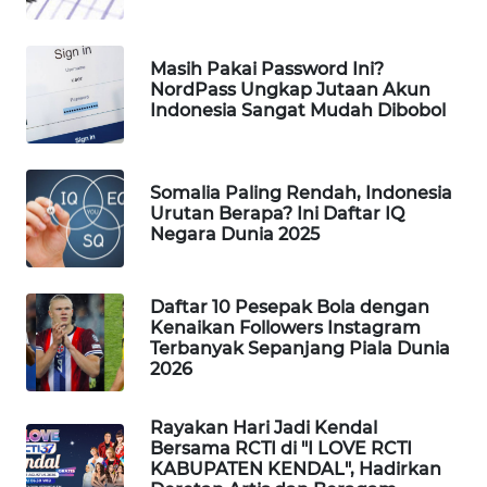
WAHANA
LISTRIK
Masih Pakai Password Ini?
NordPass Ungkap Jutaan Akun
Indonesia Sangat Mudah Dibobol
WAHANA
TRAVEL
WAHANA
Somalia Paling Rendah, Indonesia
Urutan Berapa? Ini Daftar IQ
TV
Negara Dunia 2025
WAHANANEWS
ID
Daftar 10 Pesepak Bola dengan
Kenaikan Followers Instagram
Terbanyak Sepanjang Piala Dunia
WAHANANEWS
2026
CO ID
Rayakan Hari Jadi Kendal
WAHANANEWS
Bersama RCTI di "I LOVE RCTI
NET
KABUPATEN KENDAL", Hadirkan