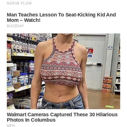
WN
KALTARA
WN
KALSEL
WN
KALTIM
WN
SULSEL
WN
GORONTALO
WN
SULUT