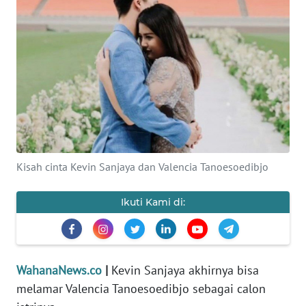
SAINS-TEKNO
KESEHATAN
INTERNASIONAL
SERBA-SERBI
PENDIDIKAN
Kisah cinta Kevin Sanjaya dan Valencia Tanoesoedibjo
OLAHRAGA
Ikuti Kami di:
OPINI
WahanaNews.co
|
Kevin Sanjaya akhirnya bisa
EDITORIAL
melamar Valencia Tanoesoedibjo sebagai calon