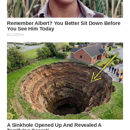
WN
BOGOR
WN
DEPOK
WN
TAPANULI
UTARA
WN
SAMOSIR
WN
PADANG
LAWAS