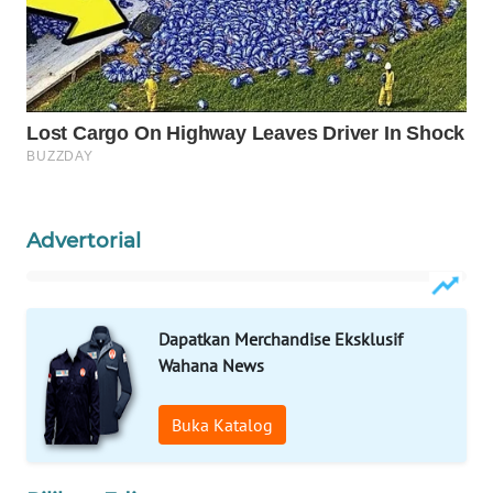
WN
NATUNA
WN
BINTAN
WN
MANDALIKA
Advertorial
WN
LIKUPANG
Dapatkan Merchandise Eksklusif
WN
Wahana News
LABUANBAJO
Buka Katalog
WN
BORNEO