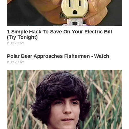
TAPANULI
TENGAH
WN DELI
SERDANG
WN
TEBING
TINGGI
WN
PAKPAK
WN
KARAWANG
WN
BEKASI