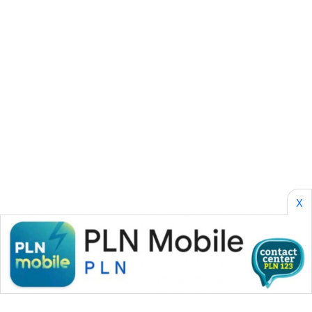
CILEUNGSI
NEWS
BERKAT
NEWS
BERAMPU
NEWS
ANUGERAH
NEWS
X
AKHLAK
ID
PERAPKI
NEWS