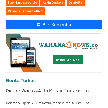
Hary Tanoesoedibjo
Kevin Sanjaya
Selebritis
WN
Valencia Tanoesoedibjo
SERAMBI
Beri Komentar
WN
JAMBI
WN
SULTRA
Install Aplikasi
WN
NTB
WN
Berita Terkait
SULTENG
Denmark Open 2022: The Minions Melaju ke Final
WN
SULBAR
Denmark Open 2022: Kevin/Markus Melaju ke Final