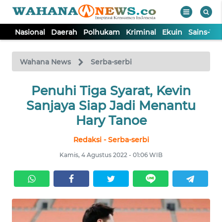
Nasional
Daerah
Polhukam
Kriminal
Ekuin
Sains-Te
WAHANA
Tutup
TV
Wahana News
Serba-serbi
NASIONAL
Penuhi Tiga Syarat, Kevin
Sanjaya Siap Jadi Menantu
DAERAH
Hary Tanoe
Redaksi - Serba-serbi
POLHUKAM
Kamis, 4 Agustus 2022 - 01:06 WIB
KRIMINAL
EKUIN