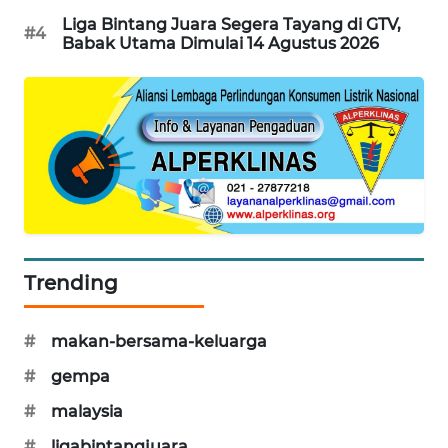
WAHANA
Liga Bintang Juara Segera Tayang di GTV,
#4
DESA
Babak Utama Dimulai 14 Agustus 2026
WISATA
LAPAK
WAHANA
Wahana
Network
KONSUMEN
Trending
LISTRIK
MASYARAKAT
#
makan-bersama-keluarga
KELISTRIKAN
#
gempa
WALINKI
#
malaysia
ID
#
ligabintangjuara