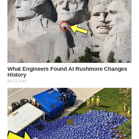
WN
PRIANGAN
TIMUR
WN
SEMARANG
WN
SOLO
WN
BOROBUDUR
WN
MADURA
WN
SURABAYA