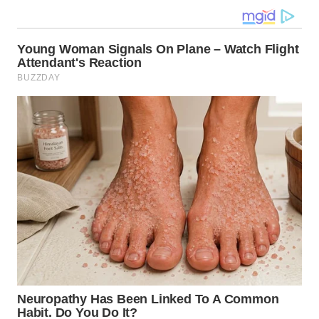
WN
NUSANTARA
WN
JOGJA
WN
JATIM
WN
BALI
WN
KALBAR
WN
KALTENG