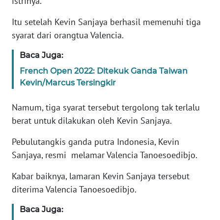
istrinya.
Informasi
Itu setelah Kevin Sanjaya berhasil memenuhi tiga
INDEKS
syarat dari orangtua Valencia.
BERITA
Baca Juga:
KONTAK
French Open 2022: Ditekuk Ganda Taiwan
KAMI
Kevin/Marcus Tersingkir
INFO
Namum, tiga syarat tersebut tergolong tak terlalu
IKLAN
berat untuk dilakukan oleh Kevin Sanjaya.
TENTANG
Pebulutangkis ganda putra Indonesia, Kevin
KAMI
Sanjaya, resmi melamar Valencia Tanoesoedibjo.
PEDOMAN
Kabar baiknya, lamaran Kevin Sanjaya tersebut
MEDIA
diterima Valencia Tanoesoedibjo.
SIBER
Baca Juga:
REDAKSI