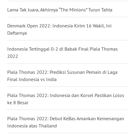
WN
Lama Tak Juara, Akhirnya “The Minions” Turun Tahta
BABEL
Denmark Open 2022: Indonesia Kirim 16 Wakil, Ini
WN
Daftarnya
SUMBAR
Indonesia Tertinggal 0-2 di Babak Final Piala Thomas
WN
2022
SUMSEL
Piala Thomas 2022: Prediksi Susunan Pemain di Laga
WN
Final Indonesia vs India
BENGKULU
Piala Thomas 2022: Indonesia dan Korsel Pastikan Lolos
WN
ke 8 Besar
LAMPUNG
Piala Thomas 2022: Debut KeBas Amankan Kemenangan
WN
Indonesia atas Thailand
JATENG