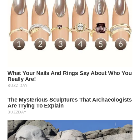
WN
INDRAMAYU
WN
KUNINGAN
WN
MAJALENGKA
WN
SUBANG
WN
SUKABUMI
WN
PURWAKARTA