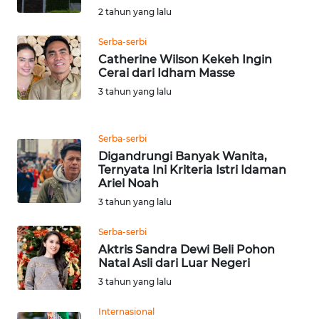
WN
2 tahun yang lalu
BANTEN
Serba-serbi
Catherine Wilson Kekeh Ingin
WN
Cerai dari Idham Masse
NTT
3 tahun yang lalu
WN
KEPRI
Serba-serbi
Digandrungi Banyak Wanita,
Ternyata Ini Kriteria Istri Idaman
WN
Ariel Noah
PAPUA
3 tahun yang lalu
WN
Serba-serbi
PAPUA
Aktris Sandra Dewi Beli Pohon
BARAT
Natal Asli dari Luar Negeri
3 tahun yang lalu
WN
RIAU
Internasional