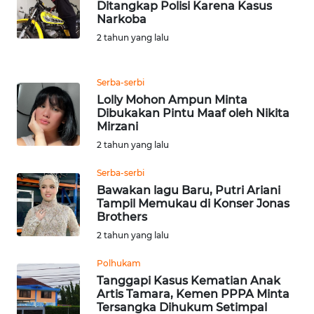
Ditangkap Polisi Karena Kasus
Narkoba
KARIR
2 tahun yang lalu
DISCLAIMER
Serba-serbi
Lolly Mohon Ampun Minta
Wahana
Dibukakan Pintu Maaf oleh Nikita
News
Mirzani
Regional
2 tahun yang lalu
WN
Serba-serbi
SUMUT
Bawakan lagu Baru, Putri Ariani
Tampil Memukau di Konser Jonas
Brothers
WN
2 tahun yang lalu
JAKARTA
Polhukam
WN
Tanggapi Kasus Kematian Anak
JABAR
Artis Tamara, Kemen PPPA Minta
Tersangka Dihukum Setimpal