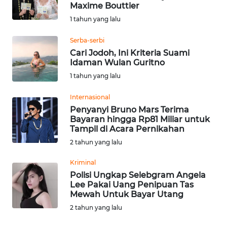
SAINS-TEKNO
Maxime Bouttier
1 tahun yang lalu
KESEHATAN
Serba-serbi
Cari Jodoh, Ini Kriteria Suami
INTERNASIONAL
Idaman Wulan Guritno
1 tahun yang lalu
SERBA-SERBI
Internasional
Penyanyi Bruno Mars Terima
PENDIDIKAN
Bayaran hingga Rp81 Miliar untuk
Tampil di Acara Pernikahan
2 tahun yang lalu
OLAHRAGA
Kriminal
Polisi Ungkap Selebgram Angela
OPINI
Lee Pakai Uang Penipuan Tas
Mewah Untuk Bayar Utang
EDITORIAL
2 tahun yang lalu