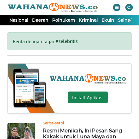
Nasional
Daerah
Polhukam
Kriminal
Ekuin
Sains-Te
WAHANA
Tutup
TV
Berita dengan tagar
#selebritis
NASIONAL
DAERAH
POLHUKAM
Install Aplikasi
KRIMINAL
Serba-serbi
EKUIN
Resmi Menikah, Ini Pesan Sang
Kakak untuk Luna Maya dan