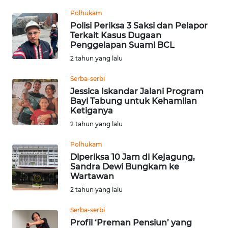
Informasi
Polhukam
Polisi Periksa 3 Saksi dan Pelapor
INDEKS
Terkait Kasus Dugaan
BERITA
Penggelapan Suami BCL
2 tahun yang lalu
KONTAK
KAMI
Serba-serbi
Jessica Iskandar Jalani Program
Bayi Tabung untuk Kehamilan
INFO
Ketiganya
IKLAN
2 tahun yang lalu
TENTANG
Polhukam
KAMI
Diperiksa 10 Jam di Kejagung,
Sandra Dewi Bungkam ke
Wartawan
PEDOMAN
MEDIA
2 tahun yang lalu
SIBER
Serba-serbi
Profil ‘Preman Pensiun’ yang
REDAKSI