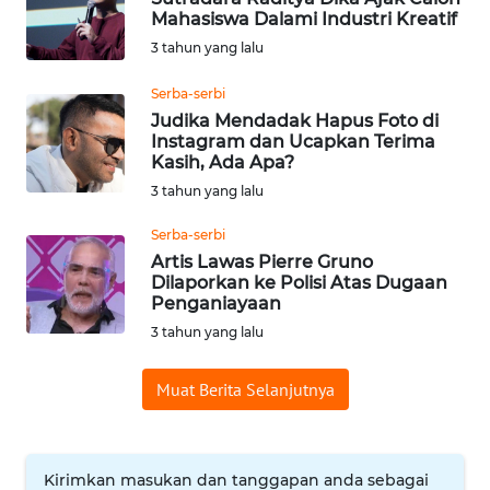
Mahasiswa Dalami Industri Kreatif
WN
3 tahun yang lalu
BABEL
Serba-serbi
WN
Judika Mendadak Hapus Foto di
SUMBAR
Instagram dan Ucapkan Terima
Kasih, Ada Apa?
3 tahun yang lalu
WN
SUMSEL
Serba-serbi
Artis Lawas Pierre Gruno
WN
Dilaporkan ke Polisi Atas Dugaan
BENGKULU
Penganiayaan
3 tahun yang lalu
WN
LAMPUNG
Muat Berita Selanjutnya
WN
JATENG
Kirimkan masukan dan tanggapan anda sebagai