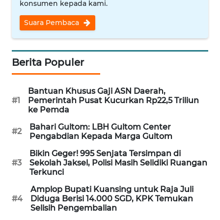
konsumen kepada kami.
WN
Suara Pembaca
NUSANTARA
WN
JOGJA
Berita Populer
WN
Bantuan Khusus Gaji ASN Daerah,
JATIM
#1
Pemerintah Pusat Kucurkan Rp22,5 Triliun
ke Pemda
WN
Bahari Gultom: LBH Gultom Center
#2
BALI
Pengabdian Kepada Marga Gultom
Bikin Geger! 995 Senjata Tersimpan di
WN
#3
Sekolah Jaksel, Polisi Masih Selidiki Ruangan
KALBAR
Terkunci
Amplop Bupati Kuansing untuk Raja Juli
WN
#4
Diduga Berisi 14.000 SGD, KPK Temukan
KALTENG
Selisih Pengembalian