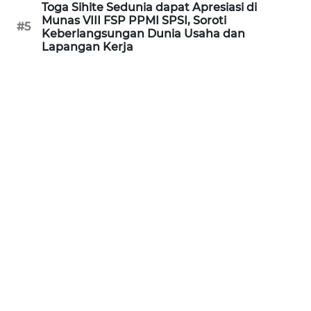
Toga Sihite Sedunia dapat Apresiasi di
WN
Munas VIII FSP PPMI SPSI, Soroti
#5
KALTARA
Keberlangsungan Dunia Usaha dan
Lapangan Kerja
WN
KALSEL
WN
KALTIM
WN
SULSEL
WN
GORONTALO
WN
SULUT