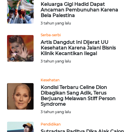
Keluarga Gigi Hadid Dapat
Ancaman Pembunuhan Karena
WN
Bela Palestina
SERAMBI
3 tahun yang lalu
WN
Serba-serbi
JAMBI
Artis Dangdut Ini Dijerat UU
Kesehatan Karena Jalani Bisnis
Klinik Kecantikan Ilegal
WN
SULTRA
3 tahun yang lalu
WN
Kesehatan
NTB
Kondisi Terbaru Celine Dion
Dibagikan Sang Adik, Terus
WN
Berjuang Melawan Stiff Person
SULTENG
Syndrome
3 tahun yang lalu
WN
Pendidikan
SULBAR
Sutradara Raditya Dika Ajak Calon