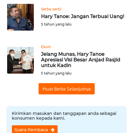
WN
Serba-serbi
BANTEN
Hary Tanoe: Jangan Terbuai Uang!
5 tahun yang lalu
WN
NTT
Ekuin
WN
Jelang Munas, Hary Tanoe
KEPRI
Apresiasi Visi Besar Arsjad Rasjid
untuk Kadin
WN
5 tahun yang lalu
PAPUA
Muat Berita Selanjutnya
WN
PAPUA
BARAT
Kirimkan masukan dan tanggapan anda sebagai
konsumen kepada kami.
WN
RIAU
Suara Pembaca