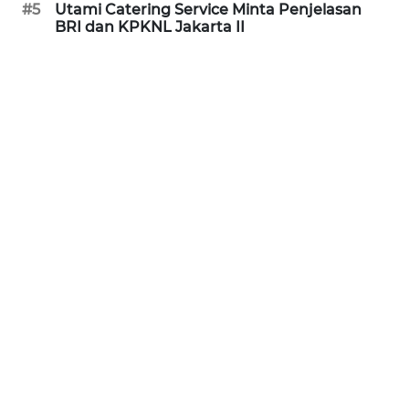
#5
Utami Catering Service Minta Penjelasan
BRI dan KPKNL Jakarta II
WN
BABEL
WN
SUMBAR
WN
SUMSEL
WN
BENGKULU
WN
LAMPUNG
WN
JATENG