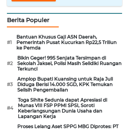
WN
SERAMBI
Berita Populer
WN
Bantuan Khusus Gaji ASN Daerah,
JAMBI
#1
Pemerintah Pusat Kucurkan Rp22,5 Triliun
ke Pemda
WN
Bikin Geger! 995 Senjata Tersimpan di
SULTRA
#2
Sekolah Jaksel, Polisi Masih Selidiki Ruangan
Terkunci
WN
Amplop Bupati Kuansing untuk Raja Juli
NTB
#3
Diduga Berisi 14.000 SGD, KPK Temukan
Selisih Pengembalian
WN
Toga Sihite Sedunia dapat Apresiasi di
SULTENG
Munas VIII FSP PPMI SPSI, Soroti
#4
Keberlangsungan Dunia Usaha dan
WN
Lapangan Kerja
SULBAR
Proses Lelang Aset SPPG MBG Diprotes: PT