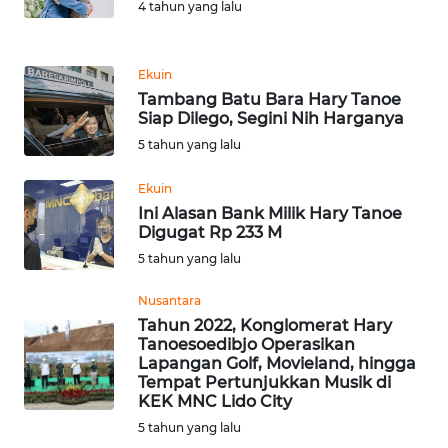
4 tahun yang lalu
KARIR
Ekuin
Tambang Batu Bara Hary Tanoe
DISCLAIMER
Siap Dilego, Segini Nih Harganya
5 tahun yang lalu
Wahana
News
Regional
Ekuin
Ini Alasan Bank Milik Hary Tanoe
Digugat Rp 233 M
WN
5 tahun yang lalu
SUMUT
Nusantara
WN
Tahun 2022, Konglomerat Hary
JAKARTA
Tanoesoedibjo Operasikan
Lapangan Golf, Movieland, hingga
Tempat Pertunjukkan Musik di
WN
KEK MNC Lido City
JABAR
5 tahun yang lalu