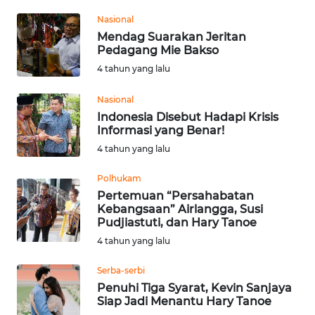
Informasi
Nasional
INDEKS
Mendag Suarakan Jeritan
Pedagang Mie Bakso
BERITA
4 tahun yang lalu
KONTAK
Nasional
KAMI
Indonesia Disebut Hadapi Krisis
Informasi yang Benar!
INFO
4 tahun yang lalu
IKLAN
Polhukam
TENTANG
Pertemuan “Persahabatan
KAMI
Kebangsaan” Airlangga, Susi
Pudjiastuti, dan Hary Tanoe
4 tahun yang lalu
PEDOMAN
MEDIA
Serba-serbi
SIBER
Penuhi Tiga Syarat, Kevin Sanjaya
Siap Jadi Menantu Hary Tanoe
REDAKSI