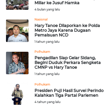
SAINS-TEKNO
Miliar ke Jusuf Hamka
4 bulan yang lalu
KESEHATAN
Nasional
Hary Tanoe Dilaporkan ke Polda
Metro Jaya Karena Dugaan
INTERNASIONAL
Pemalsuan NCD
1 tahun yang lalu
SERBA-SERBI
Polhukam
Pengadilan Siap Gelar Sidang,
PENDIDIKAN
Begini Duduk Perkara Sengketa
CMNP vs Hary Tanoe
OLAHRAGA
1 tahun yang lalu
Polhukam
OPINI
Presiden Puji Hasil Survei Perindo
Kalahkan Tiga Partai Parlemen
EDITORIAL
4 tahun yang lalu