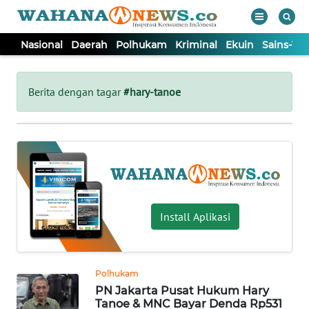
Nasional
Daerah
Polhukam
Kriminal
Ekuin
Sains-Te
WAHANA
Tutup
TV
Berita dengan tagar
#hary-tanoe
NASIONAL
DAERAH
POLHUKAM
Install Aplikasi
KRIMINAL
Polhukam
EKUIN
PN Jakarta Pusat Hukum Hary
Tanoe & MNC Bayar Denda Rp531