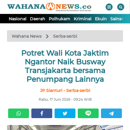
Nasional
Daerah
Polhukam
Kriminal
Ekuin
Sains-Te
WAHANA
Tutup
TV
Wahana News
Serba-serbi
NASIONAL
Potret Wali Kota Jaktim
Ngantor Naik Busway
DAERAH
Transjakarta bersama
Penumpang Lainnya
POLHUKAM
JP Sianturi - Serba-serbi
Rabu, 17 Juni 2026 - 09:24 WIB
KRIMINAL
EKUIN