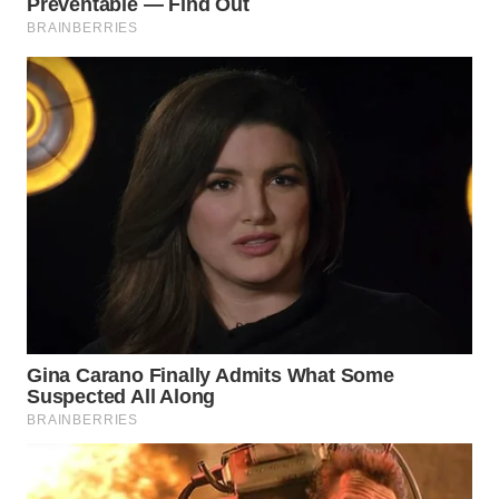
TAPANULI
TENGAH
WN DELI
SERDANG
WN
TEBING
TINGGI
WN
PAKPAK
WN
KARAWANG
WN
BEKASI