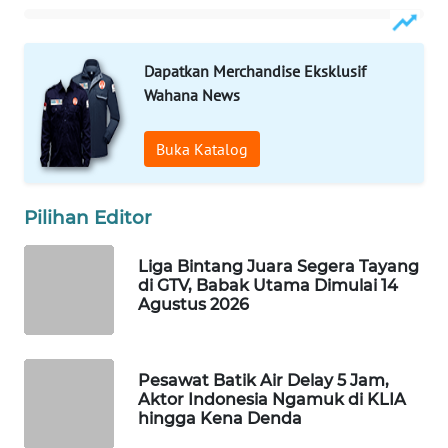
WAHANA
SPORT
Dapatkan Merchandise Eksklusif
Wahana News
WAHANA
UMKM
Buka Katalog
WAHANA
SELEB
Pilihan Editor
WAHANA
Liga Bintang Juara Segera Tayang
PERSONA
di GTV, Babak Utama Dimulai 14
Agustus 2026
WAHANA
OTOMOTIF
Pesawat Batik Air Delay 5 Jam,
WAHANA
Aktor Indonesia Ngamuk di KLIA
HEALTH
hingga Kena Denda