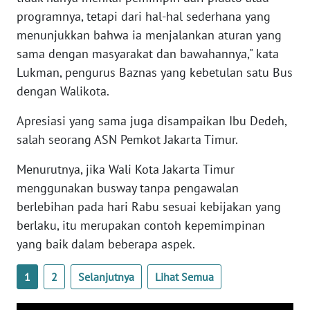
WN
programnya, tetapi dari hal-hal sederhana yang
BANTEN
menunjukkan bahwa ia menjalankan aturan yang
sama dengan masyarakat dan bawahannya," kata
WN
Lukman, pengurus Baznas yang kebetulan satu Bus
NTT
dengan Walikota.
WN
Apresiasi yang sama juga disampaikan Ibu Dedeh,
KEPRI
salah seorang ASN Pemkot Jakarta Timur.
WN
Menurutnya, jika Wali Kota Jakarta Timur
PAPUA
menggunakan busway tanpa pengawalan
berlebihan pada hari Rabu sesuai kebijakan yang
WN
berlaku, itu merupakan contoh kepemimpinan
PAPUA
yang baik dalam beberapa aspek.
BARAT
1
2
Selanjutnya
Lihat Semua
WN
RIAU