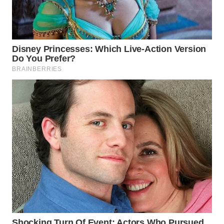
WN
MALUKU
WN
MALUT
WN
DAIRI
WN
DANAU
TOBA
WN
NIAS
WN
LANGKAT