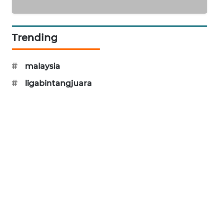
SIBARAGAS
NEWS
Trending
METRO
SIANTAR
#
malaysia
NEWS
#
ligabintangjuara
METRO
MEDAN
NEWS
METRO
JAKARTA
NEWS
KRT
NEWS