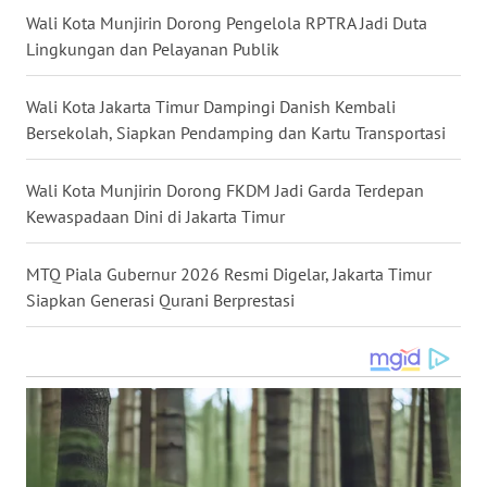
Wali Kota Munjirin Dorong Pengelola RPTRA Jadi Duta
WN
Lingkungan dan Pelayanan Publik
NUSANTARA
Wali Kota Jakarta Timur Dampingi Danish Kembali
WN
JOGJA
Bersekolah, Siapkan Pendamping dan Kartu Transportasi
WN
Wali Kota Munjirin Dorong FKDM Jadi Garda Terdepan
JATIM
Kewaspadaan Dini di Jakarta Timur
WN
MTQ Piala Gubernur 2026 Resmi Digelar, Jakarta Timur
BALI
Siapkan Generasi Qurani Berprestasi
WN
KALBAR
WN
KALTENG