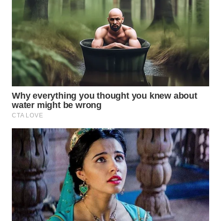
WN
KALTARA
WN
KALSEL
WN
KALTIM
WN
SULSEL
WN
GORONTALO
WN
SULUT