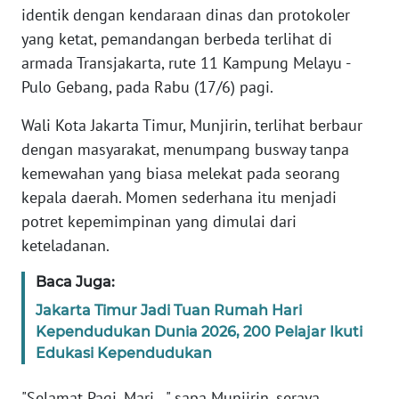
Informasi
identik dengan kendaraan dinas dan protokoler
yang ketat, pemandangan berbeda terlihat di
INDEKS
armada Transjakarta, rute 11 Kampung Melayu -
BERITA
Pulo Gebang, pada Rabu (17/6) pagi.
KONTAK
Wali Kota Jakarta Timur, Munjirin, terlihat berbaur
KAMI
dengan masyarakat, menumpang busway tanpa
kemewahan yang biasa melekat pada seorang
INFO
kepala daerah. Momen sederhana itu menjadi
IKLAN
potret kepemimpinan yang dimulai dari
TENTANG
keteladanan.
KAMI
Baca Juga:
PEDOMAN
Jakarta Timur Jadi Tuan Rumah Hari
MEDIA
Kependudukan Dunia 2026, 200 Pelajar Ikuti
SIBER
Edukasi Kependudukan
REDAKSI
"Selamat Pagi, Mari..," sapa Munjirin, seraya