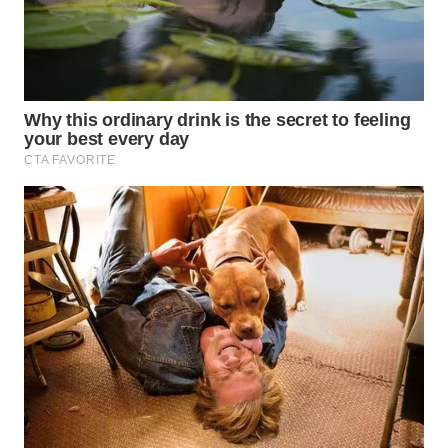
WN
SUMEDANG
WN
CIANJUR
WN
KEPULAUAN
SERIBU
WN
TANGERANG
WN
BINJAI
WN
CIREBON