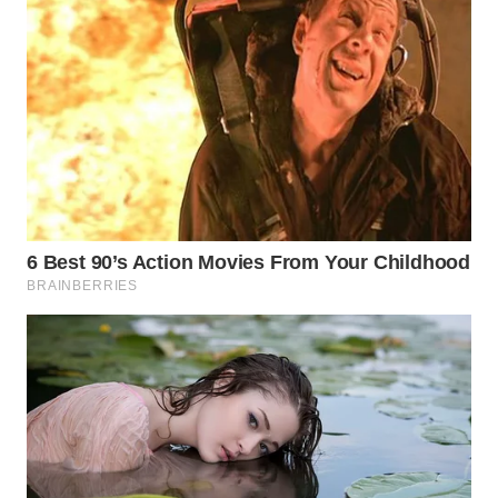
WN
BOGOR
WN
DEPOK
WN
TAPANULI
UTARA
WN
SAMOSIR
WN
PADANG
LAWAS