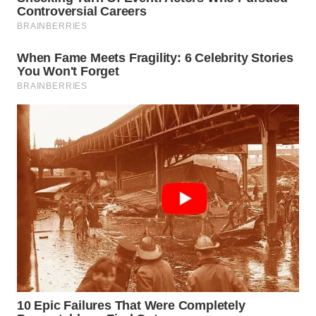
WN
TAPANULI
SELATAN
WN
TANJUNG
LESUNG
WN
KARO
WN
SIMALUNGUN
WN
LABUHANBATU
WN