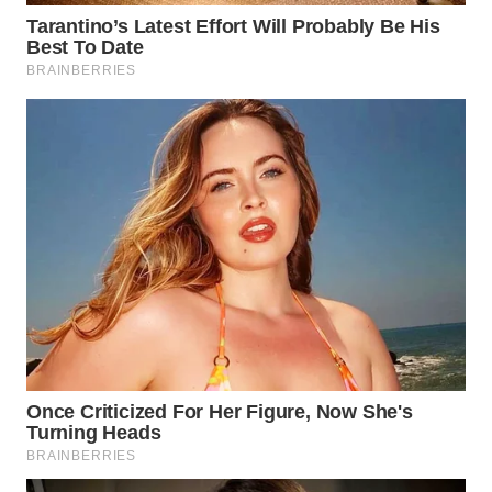
WN
INDRAMAYU
WN
KUNINGAN
WN
MAJALENGKA
WN
SUBANG
WN
SUKABUMI
WN
PURWAKARTA