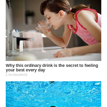
WN
PRIANGAN
TIMUR
WN
SEMARANG
WN
SOLO
WN
BOROBUDUR
WN
MADURA
WN
SURABAYA