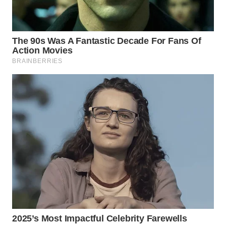
Wahana
Media
Group
WAHANA
NEWS
WAHANA
TANI
WAHANA
ADVOKAT
WAHANA
INFRASTRUKTUR
WAHANA
KONSUMEN