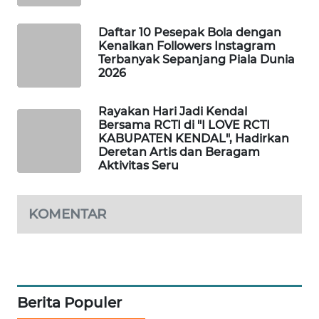
MAWAKA
Daftar 10 Pesepak Bola dengan
ID
Kenaikan Followers Instagram
Terbanyak Sepanjang Piala Dunia
2026
MARTABAT
NET
Rayakan Hari Jadi Kendal
Bersama RCTI di "I LOVE RCTI
PLN
KABUPATEN KENDAL", Hadirkan
WATCH
Deretan Artis dan Beragam
Aktivitas Seru
MKLI
KOMENTAR
LPKKI
LKKI
KOPEKLIN
Berita Populer