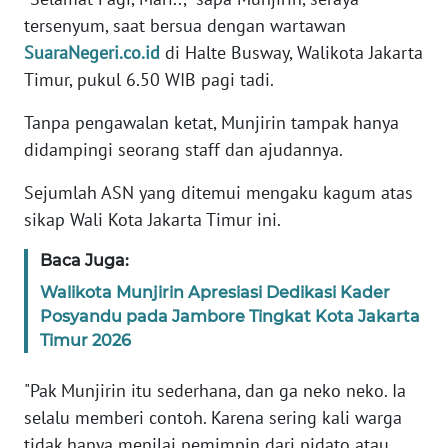
tersenyum, saat bersua dengan wartawan
KARIR
SuaraNegeri.co.id
di Halte Busway, Walikota Jakarta
Timur, pukul 6.50 WIB pagi tadi.
DISCLAIMER
Tanpa pengawalan ketat, Munjirin tampak hanya
didampingi seorang staff dan ajudannya.
Wahana
News
Regional
Sejumlah ASN yang ditemui mengaku kagum atas
sikap Wali Kota Jakarta Timur ini.
WN
Baca Juga:
SUMUT
Walikota Munjirin Apresiasi Dedikasi Kader
WN
Posyandu pada Jambore Tingkat Kota Jakarta
JAKARTA
Timur 2026
"Pak Munjirin itu sederhana, dan ga neko neko. Ia
WN
JABAR
selalu memberi contoh. Karena sering kali warga
tidak hanya menilai pemimpin dari pidato atau