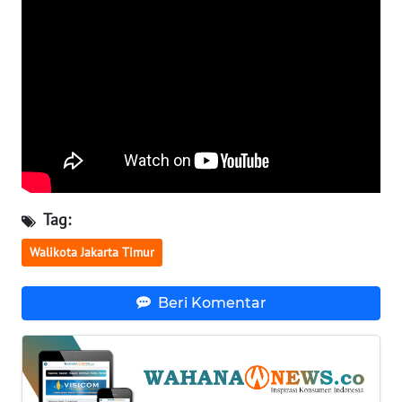
WN
SERAMBI
WN
JAMBI
WN
SULTRA
Tag:
WN
NTB
Walikota Jakarta Timur
WN
Beri Komentar
SULTENG
WN
SULBAR