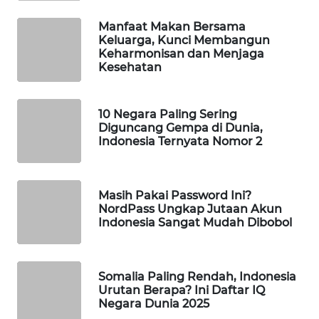
WAHANA
Manfaat Makan Bersama
DESA
Keluarga, Kunci Membangun
WISATA
Keharmonisan dan Menjaga
Kesehatan
LAPAK
WAHANA
10 Negara Paling Sering
Diguncang Gempa di Dunia,
Wahana
Indonesia Ternyata Nomor 2
Network
KONSUMEN
Masih Pakai Password Ini?
LISTRIK
NordPass Ungkap Jutaan Akun
Indonesia Sangat Mudah Dibobol
MASYARAKAT
KELISTRIKAN
Somalia Paling Rendah, Indonesia
Urutan Berapa? Ini Daftar IQ
WALINKI
Negara Dunia 2025
ID