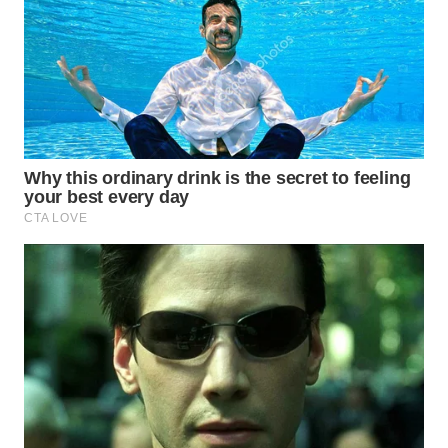
WN
NATUNA
WN
BINTAN
WN
MANDALIKA
WN
LIKUPANG
WN
LABUANBAJO
WN
BORNEO