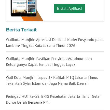
WN
Install Aplikasi
BABEL
WN
Berita Terkait
SUMBAR
Walikota Munjirin Apresiasi Dedikasi Kader Posyandu pada
WN
Jambore Tingkat Kota Jakarta Timur 2026
SUMSEL
Walikota Munjirin Pastikan Penyintas Autoimun dan
WN
Keluarganya Dapat Tempat Tinggal Layak
BENGKULU
Wali Kota Munjirin Lepas 37 Kafilah MTQ Jakarta Timur,
WN
Tekankan Syiar Islam dan Jaga Nama Baik Daerah
LAMPUNG
Peringati HUT ke-58, BPJS Kesehatan Jakarta Timur Gelar
WN
Donor Darah Bersama PMI
JATENG