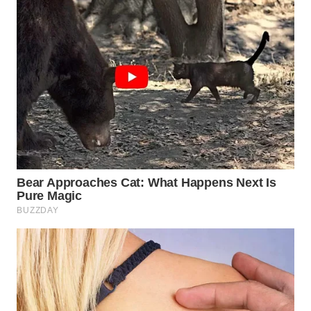
WN
INDRAMAYU
WN
KUNINGAN
WN
MAJALENGKA
WN
SUBANG
WN
SUKABUMI
WN
PURWAKARTA