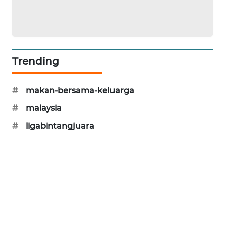
SIBARAGAS
NEWS
METRO
Trending
SIANTAR
NEWS
#
makan-bersama-keluarga
METRO
#
malaysia
MEDAN
NEWS
#
ligabintangjuara
METRO
JAKARTA
NEWS
KRT
NEWS