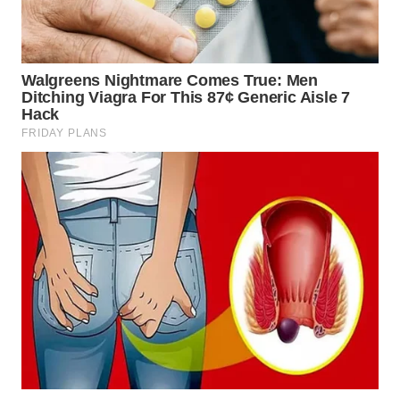
WN
BOGOR
WN
DEPOK
WN
TAPANULI
UTARA
WN
SAMOSIR
WN
PADANG
LAWAS