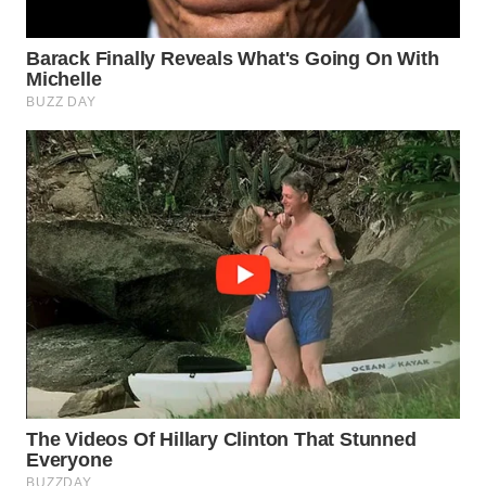
Wahana
Media
Group
WAHANA
NEWS
WAHANA
TANI
WAHANA
ADVOKAT
WAHANA
INFRASTRUKTUR
WAHANA
KONSUMEN