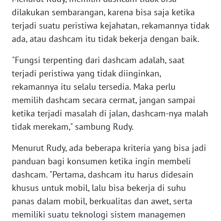
WN
dilakukan sembarangan, karena bisa saja ketika
BANTEN
terjadi suatu peristiwa kejahatan, rekamannya tidak
ada, atau dashcam itu tidak bekerja dengan baik.
WN
NTT
"Fungsi terpenting dari dashcam adalah, saat
terjadi peristiwa yang tidak diinginkan,
WN
rekamannya itu selalu tersedia. Maka perlu
KEPRI
memilih dashcam secara cermat, jangan sampai
ketika terjadi masalah di jalan, dashcam-nya malah
WN
tidak merekam," sambung Rudy.
PAPUA
Menurut Rudy, ada beberapa kriteria yang bisa jadi
WN
panduan bagi konsumen ketika ingin membeli
PAPUA
dashcam. "Pertama, dashcam itu harus didesain
BARAT
khusus untuk mobil, lalu bisa bekerja di suhu
panas dalam mobil, berkualitas dan awet, serta
WN
RIAU
memiliki suatu teknologi sistem managemen