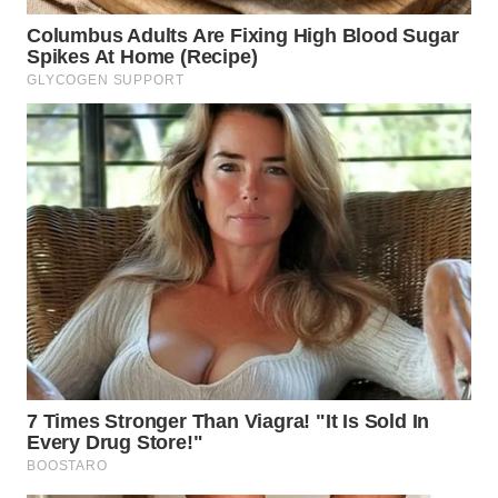
WN
MALUKU
WN
MALUT
WN
DAIRI
WN
DANAU
TOBA
WN
NIAS
WN
LANGKAT