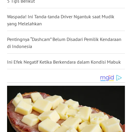
5 Tips Berikut
WN
NUSANTARA
Waspada! Ini Tanda-tanda Driver Ngantuk saat Mudik
yang Melelahkan
WN
JOGJA
Pentingnya “Dashcam” Belum Disadari Pemilik Kendaraan
di Indonesia
WN
JATIM
Ini Efek Negatif Ketika Berkendara dalam Kondisi Mabuk
WN
BALI
WN
KALBAR
WN
KALTENG