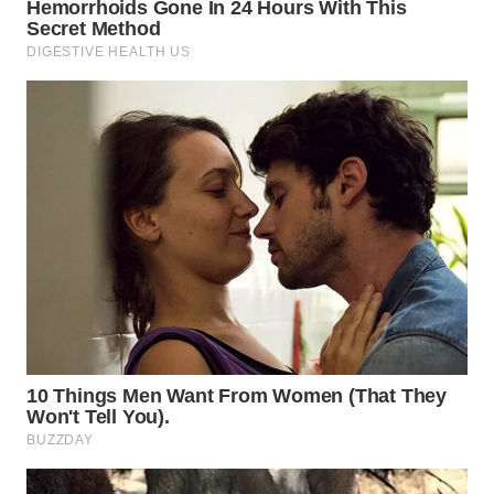
WN
SUMEDANG
WN
CIANJUR
WN
KEPULAUAN
SERIBU
WN
TANGERANG
WN
BINJAI
WN
CIREBON