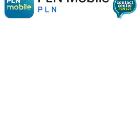
WAHANA MEDIA GROUP
|
|
|
WAHANA NEWS co
WAHANA TANI
WAHANA ADVOKAT
|
|
WAHANA INFRASTRUKTUR
WAHANA KONSUMEN
|
|
|
WAHANA LISTRIK
WAHANA TRAVEL
WAHANA TV
|
|
|
WAHANANEWS id
WAHANANEWS CO ID
WAHANANEWS NET
|
|
|
WAHANA SPORT ID
Wahana UMKM
Wahana Seleb
|
|
|