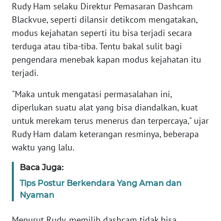
Rudy Ham selaku Direktur Pemasaran Dashcam
Blackvue, seperti dilansir detikcom mengatakan,
KARIR
modus kejahatan seperti itu bisa terjadi secara
terduga atau tiba-tiba. Tentu bakal sulit bagi
DISCLAIMER
pengendara menebak kapan modus kejahatan itu
terjadi.
Wahana
News
"Maka untuk mengatasi permasalahan ini,
Regional
diperlukan suatu alat yang bisa diandalkan, kuat
WN
untuk merekam terus menerus dan terpercaya," ujar
SUMUT
Rudy Ham dalam keterangan resminya, beberapa
waktu yang lalu.
WN
JAKARTA
Baca Juga:
Tips Postur Berkendara Yang Aman dan
WN
Nyaman
JABAR
Menurut Rudy, memilih dashcam tidak bisa