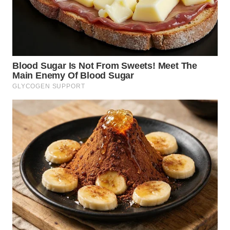
WN
KALTARA
WN
KALSEL
WN
KALTIM
WN
SULSEL
WN
GORONTALO
WN
SULUT