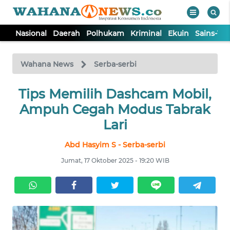
Nasional
Daerah
Polhukam
Kriminal
Ekuin
Sains-Te
WAHANA
Tutup
TV
Wahana News
Serba-serbi
NASIONAL
Tips Memilih Dashcam Mobil,
Ampuh Cegah Modus Tabrak
DAERAH
Lari
Abd Hasyim S - Serba-serbi
POLHUKAM
Jumat, 17 Oktober 2025 - 19:20 WIB
KRIMINAL
EKUIN