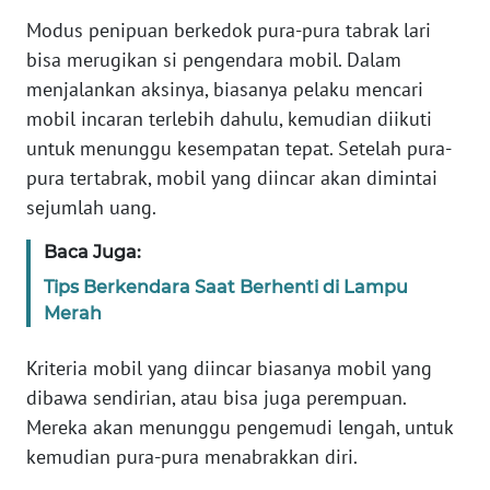
Informasi
Modus penipuan berkedok pura-pura tabrak lari
INDEKS
bisa merugikan si pengendara mobil. Dalam
BERITA
menjalankan aksinya, biasanya pelaku mencari
mobil incaran terlebih dahulu, kemudian diikuti
KONTAK
untuk menunggu kesempatan tepat. Setelah pura-
KAMI
pura tertabrak, mobil yang diincar akan dimintai
sejumlah uang.
INFO
IKLAN
Baca Juga:
Tips Berkendara Saat Berhenti di Lampu
TENTANG
Merah
KAMI
Kriteria mobil yang diincar biasanya mobil yang
PEDOMAN
dibawa sendirian, atau bisa juga perempuan.
MEDIA
Mereka akan menunggu pengemudi lengah, untuk
SIBER
kemudian pura-pura menabrakkan diri.
REDAKSI