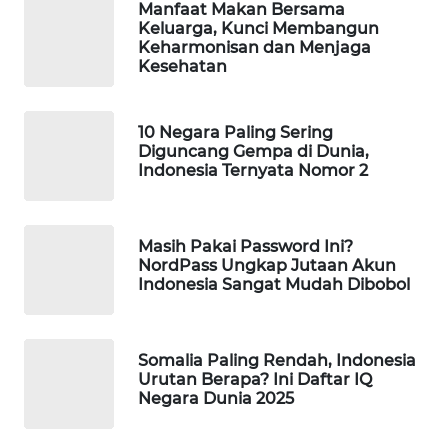
Manfaat Makan Bersama
WAHANA
Keluarga, Kunci Membangun
DESA
Keharmonisan dan Menjaga
WISATA
Kesehatan
LAPAK
10 Negara Paling Sering
WAHANA
Diguncang Gempa di Dunia,
Indonesia Ternyata Nomor 2
Wahana
Network
Masih Pakai Password Ini?
KONSUMEN
NordPass Ungkap Jutaan Akun
LISTRIK
Indonesia Sangat Mudah Dibobol
MASYARAKAT
KELISTRIKAN
Somalia Paling Rendah, Indonesia
Urutan Berapa? Ini Daftar IQ
Negara Dunia 2025
WALINKI
ID