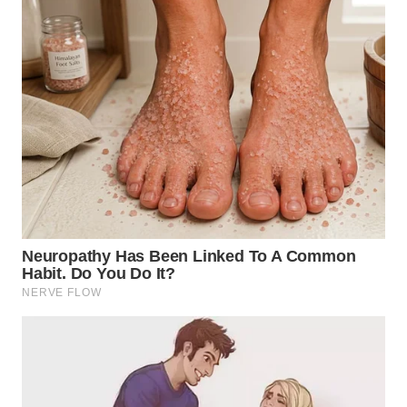
WN
TAPANULI
SELATAN
WN
TANJUNG
LESUNG
WN
KARO
WN
SIMALUNGUN
WN
LABUHANBATU
WN