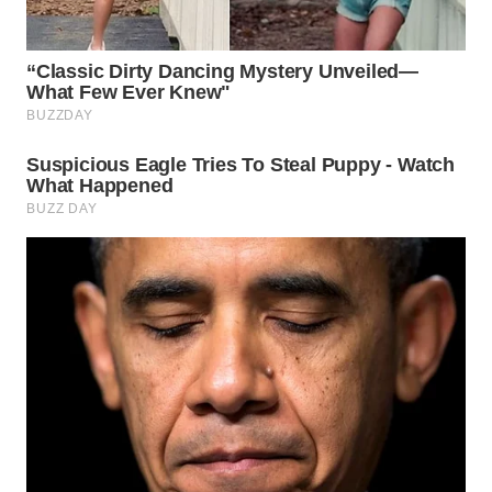
WN
NATUNA
WN
BINTAN
WN
MANDALIKA
WN
LIKUPANG
WN
LABUANBAJO
WN
BORNEO