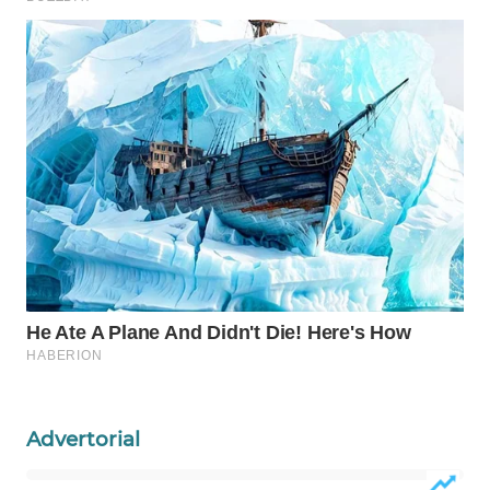
WAHANA
LISTRIK
WAHANA
TRAVEL
WAHANA
TV
WAHANANEWS
ID
WAHANANEWS
CO ID
Advertorial
WAHANANEWS
NET