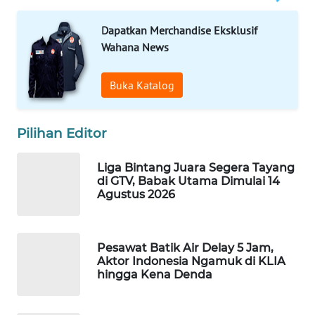
WAHANA
Dapatkan Merchandise Eksklusif
SPORT
Wahana News
WAHANA
Buka Katalog
UMKM
WAHANA
Pilihan Editor
SELEB
Liga Bintang Juara Segera Tayang
WAHANA
di GTV, Babak Utama Dimulai 14
PERSONA
Agustus 2026
WAHANA
OTOMOTIF
Pesawat Batik Air Delay 5 Jam,
Aktor Indonesia Ngamuk di KLIA
hingga Kena Denda
WAHANA
HEALTH