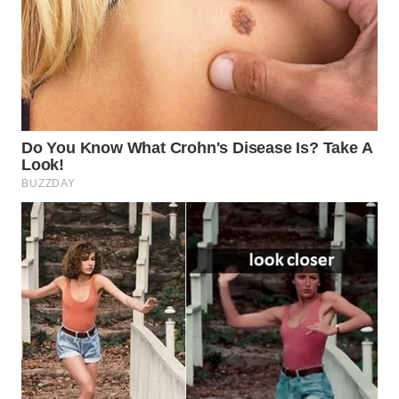
WN
PRIANGAN
TIMUR
WN
SEMARANG
WN
SOLO
WN
BOROBUDUR
WN
MADURA
WN
SURABAYA