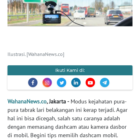
SAINS-TEKNO
KESEHATAN
INTERNASIONAL
Ilustrasi. [WahanaNews.co]
SERBA-SERBI
Ikuti Kami di:
PENDIDIKAN
OLAHRAGA
WahanaNews.co
, Jakarta -
Modus kejahatan pura-
OPINI
pura tabrak lari belakangan ini kerap terjadi. Agar
hal ini bisa dicegah, salah satu caranya adalah
EDITORIAL
dengan memasang dashcam atau kamera dasbor
di mobil. Begini tips memilih dashcam mobil.