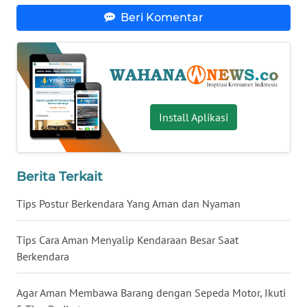
Beri Komentar
WN
BABEL
WN
SUMBAR
Install Aplikasi
WN
SUMSEL
WN
Berita Terkait
BENGKULU
Tips Postur Berkendara Yang Aman dan Nyaman
WN
LAMPUNG
Tips Cara Aman Menyalip Kendaraan Besar Saat
Berkendara
WN
JATENG
Agar Aman Membawa Barang dengan Sepeda Motor, Ikuti