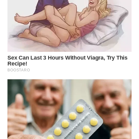
TAPANULI
TENGAH
WN DELI
SERDANG
WN
TEBING
TINGGI
WN
PAKPAK
WN
KARAWANG
WN
BEKASI