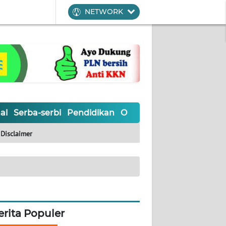
NETWORK
al
Serba-serbi
Pendidikan
Olahraga
Opini
Editoria
Disclaimer
erita Populer