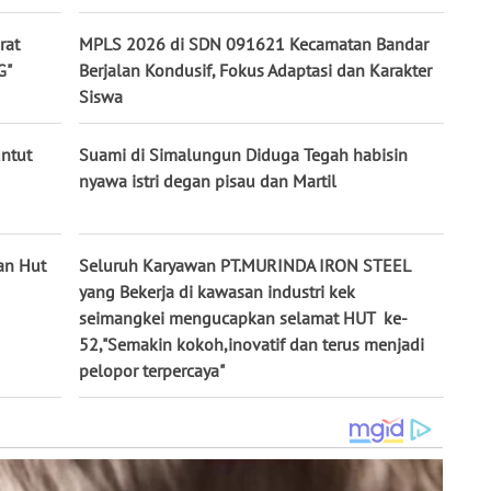
rat
MPLS 2026 di SDN 091621 Kecamatan Bandar
G"
Berjalan Kondusif, Fokus Adaptasi dan Karakter
Siswa
untut
Suami di Simalungun Diduga Tegah habisin
nyawa istri degan pisau dan Martil
an Hut
Seluruh Karyawan PT.MURINDA IRON STEEL
yang Bekerja di kawasan industri kek
seimangkei mengucapkan selamat HUT ke-
52,"Semakin kokoh,inovatif dan terus menjadi
pelopor terpercaya"