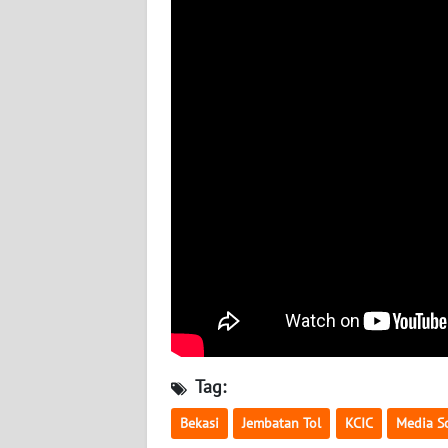
BABEL
WN
SUMBAR
WN
SUMSEL
WN
BENGKULU
WN
LAMPUNG
WN
JATENG
Tag:
Bekasi
Jembatan Tol
KCIC
Media So
WN