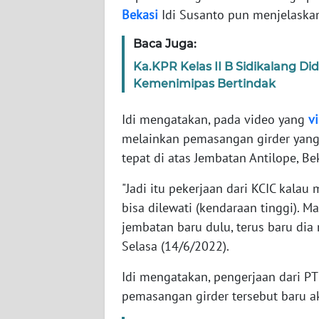
Bekasi
Idi Susanto pun menjelaskan
WN
Baca Juga:
NTT
Ka.KPR Kelas II B Sidikalang D
Kemenimipas Bertindak
WN
KEPRI
Idi mengatakan, pada video yang
vi
melainkan pemasangan girder yang 
WN
PAPUA
tepat di atas Jembatan Antilope, Be
"Jadi itu pekerjaan dari KCIC kalau
WN
bisa dilewati (kendaraan tinggi). 
PAPUA
BARAT
jembatan baru dulu, terus baru dia 
Selasa (14/6/2022).
WN
Idi mengatakan, pengerjaan dari PT
RIAU
pemasangan girder tersebut baru aka
WN