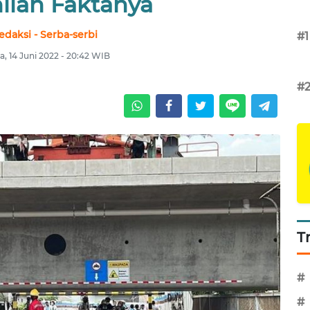
ilah Faktanya
edaksi - Serba-serbi
#1
a, 14 Juni 2022 - 20:42 WIB
#
T
#
#