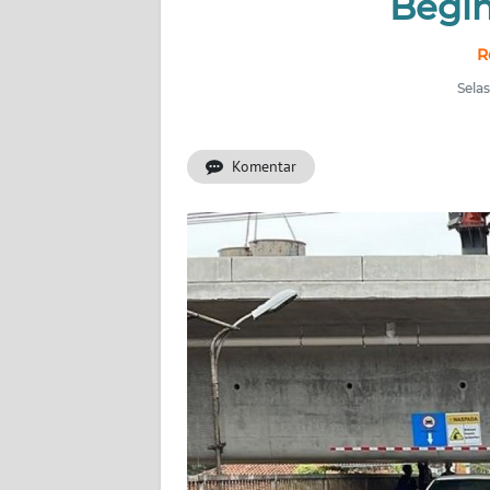
Begin
INDEKS
BERITA
R
Selas
KONTAK
KAMI
Komentar
INFO
IKLAN
TENTANG
KAMI
PEDOMAN
MEDIA
SIBER
REDAKSI