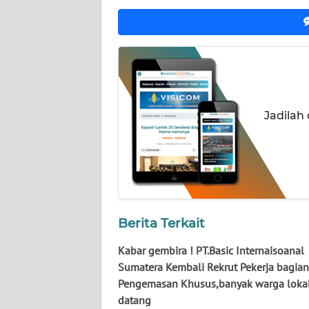
NUSANTARA
WN
JOGJA
WN
JATIM
Jadilah
WN
BALI
WN
KALBAR
Berita Terkait
WN
Kabar gembira ! PT.Basic Internaisoanal
KALTENG
Sumatera Kembali Rekrut Pekerja bagian
Pengemasan Khusus,banyak warga loka
WN
datang