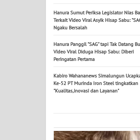
KALTARA
Hanura Sumut Periksa Legislator Nias Ba
WN
Terkait Video Viral Asyik Hisap Sabu: "SA
KALSEL
Ngaku Bersalah
WN
Hanura Panggil "SAG" tapi Tak Datang B
KALTIM
Video Viral Diduga Hisap Sabu: Diberi
Peringatan Pertama
WN
SULSEL
Kabiro Wahananews Simalungun Ucapk
Ke-52 PT Murinda Iron Steel tingkatkan
WN
"Kualitas,inovasi dan Layanan"
GORONTALO
WN
SULUT
WN
MALUKU