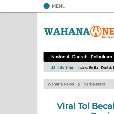
MENU
WAHANA
Tutup
TV
NASIONAL
DAERAH
POLHUKAM
KRIMINAL
EKUIN
SAINS-
KESEHATAN
INTERNASIONAL
Nasional
Daerah
Polhukam
TEKNO
Informasi
Indeks Berita
Kontak 
SERBA-
PENDIDIKAN
OLAHRAGA
OPINI
SERBI
Wahana News
Serba-serbi
EDITORIAL
Viral Tol Bec
Informasi