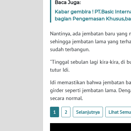
Baca Juga:
SERAMBI
Kabar gembira ! PT.Basic Inter
bagian Pengemasan Khusus,ban
WN
JAMBI
Nantinya, ada jembatan baru yang 
sehingga jembatan lama yang terha
WN
SULTRA
sudah terbangun.
"Tinggal sebulan lagi kira-kira, di 
WN
NTB
tutur Idi.
Idi memastikan bahwa jembatan ba
WN
girder seperti jembatan lama. Deng
SULTENG
secara normal.
WN
1
2
Selanjutnya
Lihat Sem
SULBAR
WN