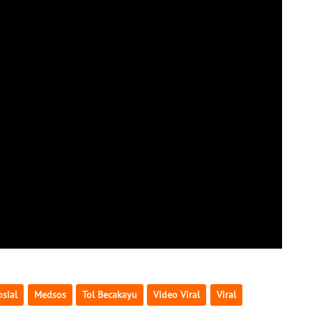
sial
Medsos
Tol Becakayu
Video Viral
Viral