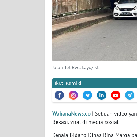
KARIR
DISCLAIMER
Wahana
News
Regional
WN
Jalan Tol Becakayu/Ist.
SUMUT
Ikuti Kami di:
WN
JAKARTA
WN
WahanaNews.co
|
Sebuah video ya
JABAR
Bekasi, viral di media sosial.
WN
Kepala Bidang Dinas Bina Marga p
BANTEN