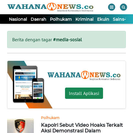
Nasional
Daerah
Polhukam
Kriminal
Ekuin
Sains-Te
WAHANA
Tutup
TV
Berita dengan tagar
#media-sosial
NASIONAL
DAERAH
POLHUKAM
Install Aplikasi
KRIMINAL
Polhukam
EKUIN
Kapolri Sebut Video Hoaks Terkait
Aksi Demonstrasi Dalam