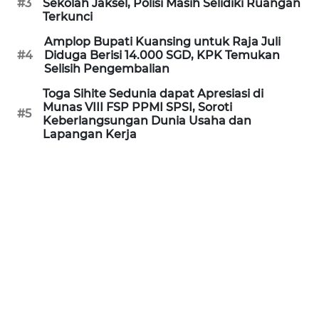
#3
Sekolah Jaksel, Polisi Masih Selidiki Ruangan
WN
Terkunci
KALTARA
Amplop Bupati Kuansing untuk Raja Juli
#4
Diduga Berisi 14.000 SGD, KPK Temukan
WN
Selisih Pengembalian
KALSEL
Toga Sihite Sedunia dapat Apresiasi di
Munas VIII FSP PPMI SPSI, Soroti
#5
Keberlangsungan Dunia Usaha dan
WN
Lapangan Kerja
KALTIM
WN
SULSEL
WN
GORONTALO
WN
SULUT