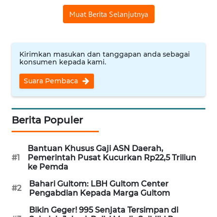
WN
Muat Berita Selanjutnya
NUSANTARA
WN
Kirimkan masukan dan tanggapan anda sebagai
JOGJA
konsumen kepada kami.
Suara Pembaca
WN
JATIM
Berita Populer
WN
BALI
Bantuan Khusus Gaji ASN Daerah,
WN
#1
Pemerintah Pusat Kucurkan Rp22,5 Triliun
KALBAR
ke Pemda
Bahari Gultom: LBH Gultom Center
#2
WN
Pengabdian Kepada Marga Gultom
KALTENG
Bikin Geger! 995 Senjata Tersimpan di