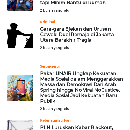
tapi Minim Bantu di Rumah
WN
2 bulan yang lalu
BANTEN
Kriminal
WN
Gara-gara Ejekan dan Urusan
NTT
Cewek, Duel Remaja di Jakarta
Utara Berakhir Tragis
WN
2 bulan yang lalu
KEPRI
Serba-serbi
WN
Pakar UNAIR Ungkap Kekuatan
PAPUA
Media Sosial dalam Menggerakkan
Massa dan Demokrasi Dari Arab
Spring hingga No Viral No Justice,
WN
Media Sosial Jadi Kekuatan Baru
PAPUA
Publik
BARAT
2 bulan yang lalu
WN
Ketenagalistrikan
RIAU
PLN Luruskan Kabar Blackout,