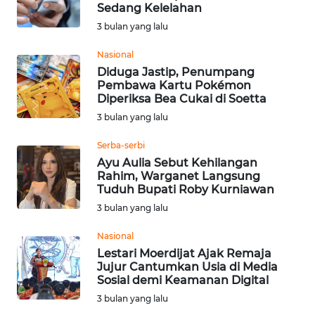
Sedang Kelelahan
WN
3 bulan yang lalu
BABEL
Nasional
Diduga Jastip, Penumpang
WN
Pembawa Kartu Pokémon
SUMBAR
Diperiksa Bea Cukai di Soetta
3 bulan yang lalu
WN
SUMSEL
Serba-serbi
Ayu Aulia Sebut Kehilangan
Rahim, Warganet Langsung
WN
Tuduh Bupati Roby Kurniawan
BENGKULU
3 bulan yang lalu
WN
Nasional
LAMPUNG
Lestari Moerdijat Ajak Remaja
Jujur Cantumkan Usia di Media
Sosial demi Keamanan Digital
WN
JATENG
3 bulan yang lalu