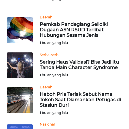
Informasi
INDEKS
Daerah
BERITA
Pemkab Pandeglang Selidiki
Dugaan ASN RSUD Terlibat
Hubungan Sesama Jenis
KONTAK
KAMI
1 bulan yang lalu
Serba-serbi
INFO
Sering Haus Validasi? Bisa Jadi Itu
IKLAN
Tanda Main Character Syndrome
1 bulan yang lalu
TENTANG
KAMI
Daerah
Heboh Pria Teriak Sebut Nama
Tokoh Saat Diamankan Petugas di
PEDOMAN
Stasiun Duri
MEDIA
SIBER
1 bulan yang lalu
Nasional
REDAKSI