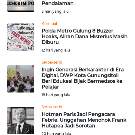
SAINS-TEKNO
Pendalaman
3 hari yang lalu
KESEHATAN
Kriminal
Polda Metro Gulung 8 Buzzer
Hoaks, Aliran Dana Misterius Masih
INTERNASIONAL
Diburu
12 hari yang lalu
SERBA-SERBI
Serba-serbi
Ingin Generasi Berkarakter di Era
PENDIDIKAN
Digital, DWP Kota Gunungsitoli
Beri Edukasi Bijak Bermedsos ke
Pelajar
OLAHRAGA
18 hari yang lalu
OPINI
Serba-serbi
Hotman Paris Jadi Pengacara
Febrie, Unggahan Menohok Frank
EDITORIAL
Hutapea Jadi Sorotan
20 hari yang lalu