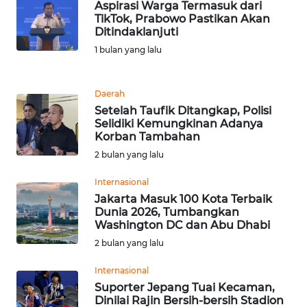
Aspirasi Warga Termasuk dari
TikTok, Prabowo Pastikan Akan
Ditindaklanjuti
KARIR
1 bulan yang lalu
DISCLAIMER
Daerah
Wahana
Setelah Taufik Ditangkap, Polisi
News
Selidiki Kemungkinan Adanya
Regional
Korban Tambahan
2 bulan yang lalu
WN
SUMUT
Internasional
Jakarta Masuk 100 Kota Terbaik
Dunia 2026, Tumbangkan
WN
Washington DC dan Abu Dhabi
JAKARTA
2 bulan yang lalu
WN
Internasional
JABAR
Suporter Jepang Tuai Kecaman,
Dinilai Rajin Bersih-bersih Stadion