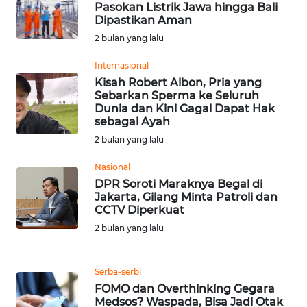
Pasokan Listrik Jawa hingga Bali
Dipastikan Aman
WN
SERAMBI
2 bulan yang lalu
Internasional
WN
Kisah Robert Albon, Pria yang
JAMBI
Sebarkan Sperma ke Seluruh
Dunia dan Kini Gagal Dapat Hak
sebagai Ayah
WN
SULTRA
2 bulan yang lalu
Nasional
WN
DPR Soroti Maraknya Begal di
NTB
Jakarta, Gilang Minta Patroli dan
CCTV Diperkuat
WN
2 bulan yang lalu
SULTENG
Serba-serbi
WN
FOMO dan Overthinking Gegara
SULBAR
Medsos? Waspada, Bisa Jadi Otak