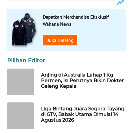
Wahana
Media
Dapatkan Merchandise Eksklusif
Group
Wahana News
WAHANA
NEWS
Buka Katalog
WAHANA
Pilihan Editor
TANI
Anjing di Australia Lahap 1 Kg
WAHANA
Permen, Isi Perutnya Bikin Dokter
ADVOKAT
Geleng Kepala
WAHANA
INFRASTRUKTUR
Liga Bintang Juara Segera Tayang
di GTV, Babak Utama Dimulai 14
WAHANA
Agustus 2026
KONSUMEN