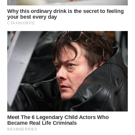
WN
TAPANULI
SELATAN
WN
TANJUNG
LESUNG
WN
KARO
WN
SIMALUNGUN
WN
LABUHANBATU
WN