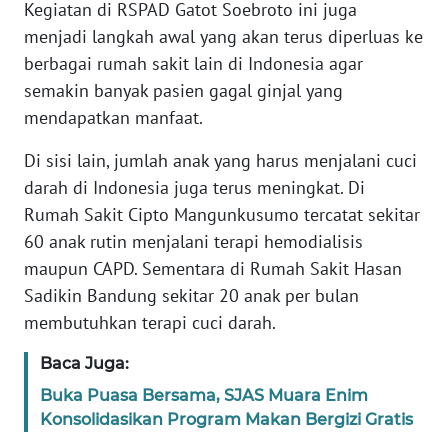
Informasi
Kegiatan di RSPAD Gatot Soebroto ini juga
menjadi langkah awal yang akan terus diperluas ke
INDEKS
berbagai rumah sakit lain di Indonesia agar
BERITA
semakin banyak pasien gagal ginjal yang
mendapatkan manfaat.
KONTAK
KAMI
Di sisi lain, jumlah anak yang harus menjalani cuci
darah di Indonesia juga terus meningkat. Di
INFO
Rumah Sakit Cipto Mangunkusumo tercatat sekitar
IKLAN
60 anak rutin menjalani terapi hemodialisis
maupun CAPD. Sementara di Rumah Sakit Hasan
TENTANG
Sadikin Bandung sekitar 20 anak per bulan
KAMI
membutuhkan terapi cuci darah.
PEDOMAN
Baca Juga:
MEDIA
SIBER
Buka Puasa Bersama, SJAS Muara Enim
Konsolidasikan Program Makan Bergizi Gratis
REDAKSI