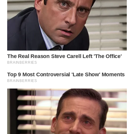
WN
KALTARA
WN
KALSEL
WN
KALTIM
WN
SULSEL
WN
GORONTALO
WN
SULUT