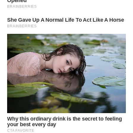
WN
PRIANGAN
TIMUR
WN
SEMARANG
WN
SOLO
WN
BOROBUDUR
WN
MADURA
WN
SURABAYA