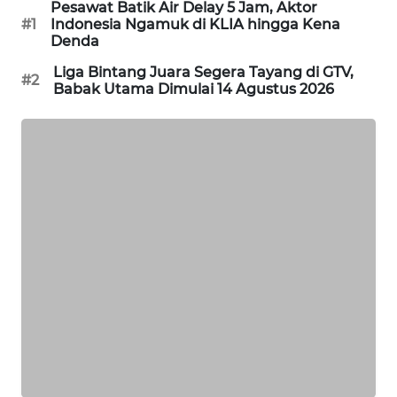
Pesawat Batik Air Delay 5 Jam, Aktor
WAHANA
#1
Indonesia Ngamuk di KLIA hingga Kena
DESA
Denda
WISATA
Liga Bintang Juara Segera Tayang di GTV,
#2
Babak Utama Dimulai 14 Agustus 2026
LAPAK
WAHANA
Wahana
Network
KONSUMEN
LISTRIK
MASYARAKAT
KELISTRIKAN
WALINKI
ID