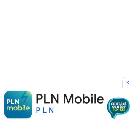
CILEUNGSI
NEWS
BERKAT
NEWS
BERAMPU
NEWS
ANUGERAH
NEWS
X
AKHLAK
ID
PERAPKI
NEWS