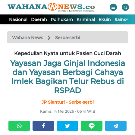
Nasional
Daerah
Polhukam
Kriminal
Ekuin
Sains-Te
WAHANA
Tutup
TV
Wahana News
Serba-serbi
NASIONAL
Kepedulian Nyata untuk Pasien Cuci Darah
Yayasan Jaga Ginjal Indonesia
DAERAH
dan Yayasan Berbagi Cahaya
Imlek Bagikan Telur Rebus di
POLHUKAM
RSPAD
JP Sianturi - Serba-serbi
KRIMINAL
Kamis, 14 Mei 2026 - 06:41 WIB
EKUIN