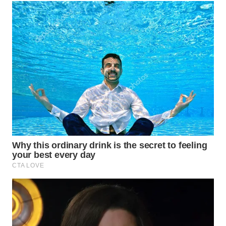
TAPANULI
TENGAH
WN DELI
SERDANG
WN
TEBING
TINGGI
WN
PAKPAK
WN
KARAWANG
WN
BEKASI