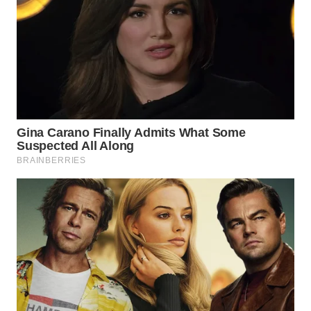
WN
BOGOR
WN
DEPOK
WN
TAPANULI
UTARA
WN
SAMOSIR
WN
PADANG
LAWAS