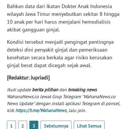
Bahkan data dari Ikatan Dokter Anak Indonesia
wilayah Jawa Timur menyebutkan sekitar 8 hingga
KARIR
10 anak per hari harus menjalani hemodialisis
DISCLAIMER
akibat gangguan ginjal.
Kondisi tersebut menjadi pengingat pentingnya
Wahana
News
deteksi dini penyakit ginjal dan pemeriksaan
Regional
kesehatan secara berkala agar risiko kerusakan
ginjal berat dapat dicegah sejak awal.
WN
SUMUT
[Redaktur: Jupriadi]
Ikuti update
berita pilihan
dan
breaking news
WN
WahanaNews.co lewat Grup Telegram "WahanaNews.co
JAKARTA
News Update" dengan install aplikasi Telegram di ponsel,
klik
https://t.me/WahanaNews
, lalu join.
WN
JABAR
1
2
3
Sebelumnya
Lihat Semua