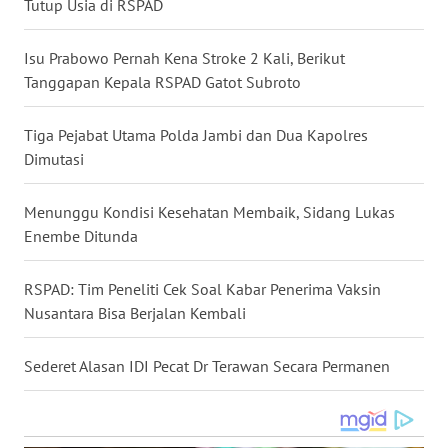
Tutup Usia di RSPAD
WN
BABEL
Isu Prabowo Pernah Kena Stroke 2 Kali, Berikut
Tanggapan Kepala RSPAD Gatot Subroto
WN
SUMBAR
Tiga Pejabat Utama Polda Jambi dan Dua Kapolres
Dimutasi
WN
SUMSEL
Menunggu Kondisi Kesehatan Membaik, Sidang Lukas
Enembe Ditunda
WN
BENGKULU
RSPAD: Tim Peneliti Cek Soal Kabar Penerima Vaksin
Nusantara Bisa Berjalan Kembali
WN
LAMPUNG
Sederet Alasan IDI Pecat Dr Terawan Secara Permanen
WN
JATENG