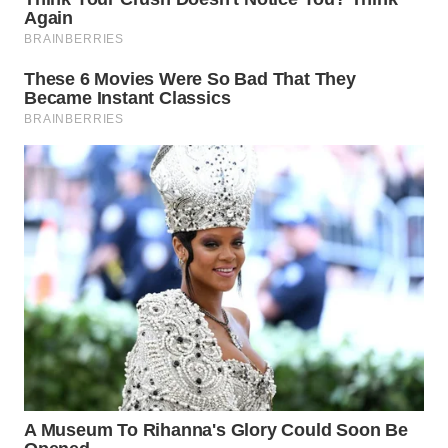
WN
INDRAMAYU
WN
KUNINGAN
WN
MAJALENGKA
WN
SUBANG
WN
SUKABUMI
WN
PURWAKARTA