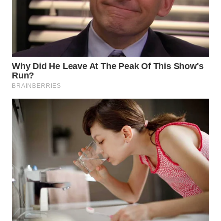
WN
MALUKU
WN
MALUT
WN
DAIRI
WN
DANAU
TOBA
WN
NIAS
WN
LANGKAT