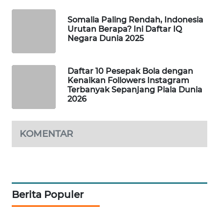
WAHANA
Somalia Paling Rendah, Indonesia
SPORT
Urutan Berapa? Ini Daftar IQ
Negara Dunia 2025
WAHANA
UMKM
Daftar 10 Pesepak Bola dengan
Kenaikan Followers Instagram
WAHANA
Terbanyak Sepanjang Piala Dunia
SELEB
2026
WAHANA
PERSONA
KOMENTAR
WAHANA
OTOMOTIF
Berita Populer
WAHANA
HEALTH