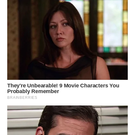
WN
NUSANTARA
WN
JOGJA
WN
JATIM
WN
BALI
WN
KALBAR
WN
KALTENG