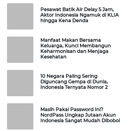
WAHANA
Pesawat Batik Air Delay 5 Jam,
LISTRIK
Aktor Indonesia Ngamuk di KLIA
hingga Kena Denda
WAHANA
TRAVEL
Manfaat Makan Bersama
Keluarga, Kunci Membangun
Keharmonisan dan Menjaga
WAHANA
Kesehatan
TV
WAHANANEWS
10 Negara Paling Sering
ID
Diguncang Gempa di Dunia,
Indonesia Ternyata Nomor 2
WAHANANEWS
CO ID
Masih Pakai Password Ini?
NordPass Ungkap Jutaan Akun
WAHANANEWS
Indonesia Sangat Mudah Dibobol
NET