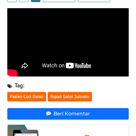
WN
BANTEN
WN
NTT
WN
KEPRI
WN
PAPUA
Tag:
WN
Pasien Cuci Darah
Rspad Gatot Subroto
PAPUA
BARAT
Beri Komentar
WN
RIAU