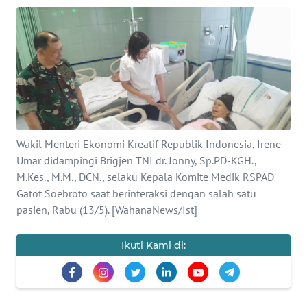
SAINS-TEKNO
KESEHATAN
INTERNASIONAL
SERBA-SERBI
Wakil Menteri Ekonomi Kreatif Republik Indonesia, Irene
PENDIDIKAN
Umar didampingi Brigjen TNI dr. Jonny, Sp.PD-KGH.,
M.Kes., M.M., DCN., selaku Kepala Komite Medik RSPAD
Gatot Soebroto saat berinteraksi dengan salah satu
OLAHRAGA
pasien, Rabu (13/5). [WahanaNews/Ist]
OPINI
Ikuti Kami di:
EDITORIAL