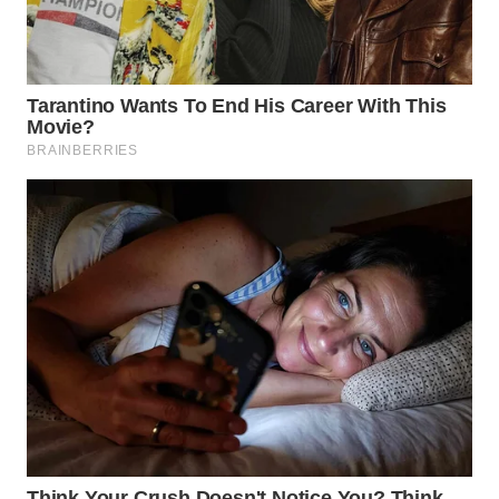
WN
SUMEDANG
WN
CIANJUR
WN
KEPULAUAN
SERIBU
WN
TANGERANG
WN
BINJAI
WN
CIREBON