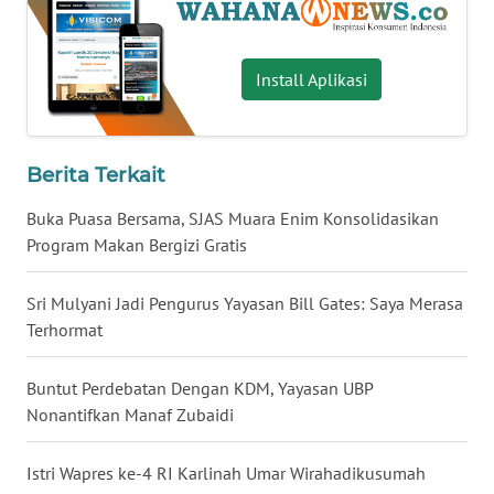
WN
SERAMBI
Install Aplikasi
WN
JAMBI
Berita Terkait
WN
Buka Puasa Bersama, SJAS Muara Enim Konsolidasikan
SULTRA
Program Makan Bergizi Gratis
WN
Sri Mulyani Jadi Pengurus Yayasan Bill Gates: Saya Merasa
NTB
Terhormat
WN
SULTENG
Buntut Perdebatan Dengan KDM, Yayasan UBP
Nonantifkan Manaf Zubaidi
WN
SULBAR
Istri Wapres ke-4 RI Karlinah Umar Wirahadikusumah