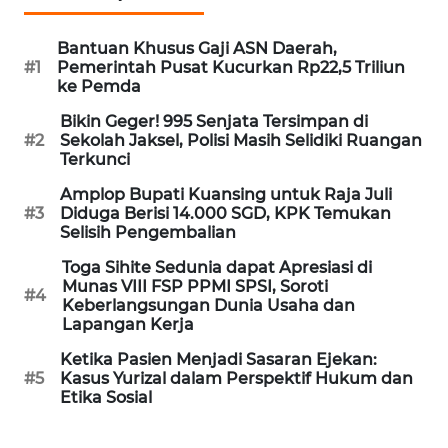
Informasi
Bantuan Khusus Gaji ASN Daerah,
INDEKS
#1
Pemerintah Pusat Kucurkan Rp22,5 Triliun
BERITA
ke Pemda
Bikin Geger! 995 Senjata Tersimpan di
KONTAK
#2
Sekolah Jaksel, Polisi Masih Selidiki Ruangan
KAMI
Terkunci
Amplop Bupati Kuansing untuk Raja Juli
INFO
#3
Diduga Berisi 14.000 SGD, KPK Temukan
IKLAN
Selisih Pengembalian
Toga Sihite Sedunia dapat Apresiasi di
TENTANG
Munas VIII FSP PPMI SPSI, Soroti
KAMI
#4
Keberlangsungan Dunia Usaha dan
Lapangan Kerja
PEDOMAN
Ketika Pasien Menjadi Sasaran Ejekan:
MEDIA
#5
Kasus Yurizal dalam Perspektif Hukum dan
SIBER
Etika Sosial
REDAKSI