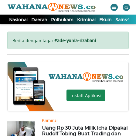
Nasional
Daerah
Polhukam
Kriminal
Ekuin
Sains-Te
WAHANA
Tutup
TV
Berita dengan tagar
#ade-yunia-rizabani
NASIONAL
DAERAH
POLHUKAM
Install Aplikasi
KRIMINAL
Kriminal
EKUIN
Uang Rp 30 Juta Milik Icha Dipakai
Rudolf Tobing Buat Trading dan