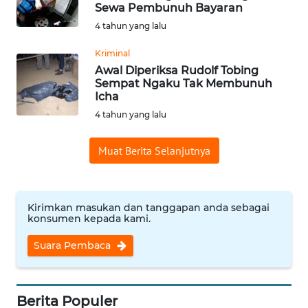
SAINS-TEKNO
Sewa Pembunuh Bayaran
4 tahun yang lalu
KESEHATAN
Kriminal
Awal Diperiksa Rudolf Tobing
Sempat Ngaku Tak Membunuh
INTERNASIONAL
Icha
4 tahun yang lalu
SERBA-SERBI
Muat Berita Selanjutnya
PENDIDIKAN
OLAHRAGA
Kirimkan masukan dan tanggapan anda sebagai
konsumen kepada kami.
OPINI
Suara Pembaca
EDITORIAL
Berita Populer