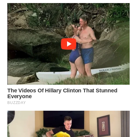
WN
PRIANGAN
TIMUR
WN
SEMARANG
WN
SOLO
WN
BOROBUDUR
WN
MADURA
WN
SURABAYA