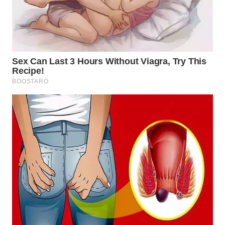
TAPANULI
TENGAH
WN DELI
SERDANG
WN
TEBING
TINGGI
WN
PAKPAK
WN
KARAWANG
WN
BEKASI