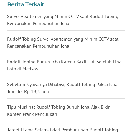
Berita Terkait
WN
BABEL
Survei Apartemen yang Minim CCTV saat Rudolf Tobing
Rencanakan Pembunuhan Icha
WN
SUMBAR
Rudolf Tobing Survei Apartemen yang Minim CCTV saat
Rencanakan Pembunuhan Icha
WN
SUMSEL
Rodolf Tobing Bunuh Icha Karena Sakit Hati setelah Lihat
Foto di Medsos
WN
BENGKULU
Sebelum Nyawanya Dihabisi, Rudolf Tobing Paksa Icha
Transfer Rp 19,5 Juta
WN
LAMPUNG
Tipu Muslihat Rudolf Tobing Bunuh Icha, Ajak Bikin
Konten Prank Penculikan
WN
JATENG
Target Utama Selamat dari Pembunuhan Rudolf Tobing