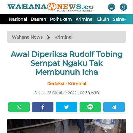
Nasional
Daerah
Polhukam
Kriminal
Ekuin
Sains-Te
WAHANA
Tutup
TV
Wahana News
Kriminal
NASIONAL
Awal Diperiksa Rudolf Tobing
Sempat Ngaku Tak
DAERAH
Membunuh Icha
Redaksi - Kriminal
POLHUKAM
Selasa, 25 Oktober 2022 - 00:38 WIB
KRIMINAL
EKUIN