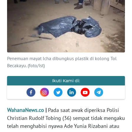
SAINS-TEKNO
KESEHATAN
INTERNASIONAL
SERBA-SERBI
Penemuan mayat Icha dibungkus plastik di kolong Tol
Becakayu. (foto/ist)
PENDIDIKAN
Ikuti Kami di:
OLAHRAGA
OPINI
WahanaNews.co
|
Pada saat awak diperiksa Polisi
Christian Rudolf Tobing (36) sempat tidak mengaku
EDITORIAL
telah menghabisi nyawa Ade Yunia Rizabani atau