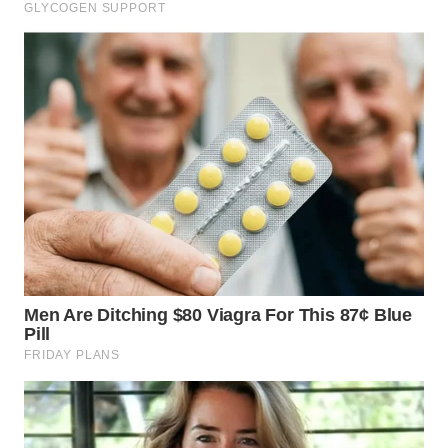
WN
MALUKU
WN
MALUT
WN
DAIRI
WN
DANAU
TOBA
WN
NIAS
WN
LANGKAT