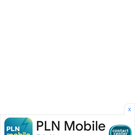
SONYA
ASA
NEWS
X