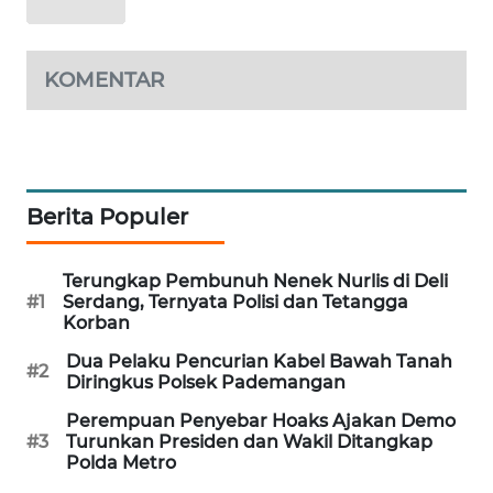
WAHANA
DESA
WISATA
KOMENTAR
LAPAK
WAHANA
Wahana
Berita Populer
Network
Terungkap Pembunuh Nenek Nurlis di Deli
KONSUMEN
#1
Serdang, Ternyata Polisi dan Tetangga
LISTRIK
Korban
Dua Pelaku Pencurian Kabel Bawah Tanah
MASYARAKAT
#2
Diringkus Polsek Pademangan
KELISTRIKAN
Perempuan Penyebar Hoaks Ajakan Demo
#3
Turunkan Presiden dan Wakil Ditangkap
WALINKI
Polda Metro
ID