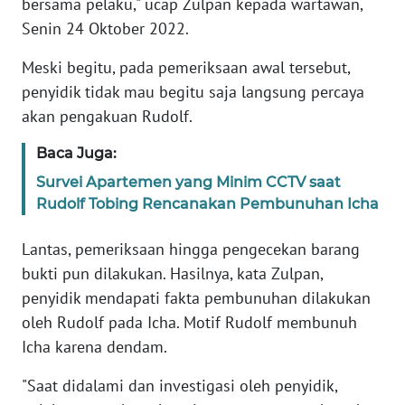
bersama pelaku," ucap Zulpan kepada wartawan,
Senin 24 Oktober 2022.
KARIR
Meski begitu, pada pemeriksaan awal tersebut,
penyidik tidak mau begitu saja langsung percaya
DISCLAIMER
akan pengakuan Rudolf.
Wahana
Baca Juga:
News
Regional
Survei Apartemen yang Minim CCTV saat
Rudolf Tobing Rencanakan Pembunuhan Icha
WN
SUMUT
Lantas, pemeriksaan hingga pengecekan barang
bukti pun dilakukan. Hasilnya, kata Zulpan,
WN
penyidik mendapati fakta pembunuhan dilakukan
JAKARTA
oleh Rudolf pada Icha. Motif Rudolf membunuh
Icha karena dendam.
WN
JABAR
"Saat didalami dan investigasi oleh penyidik,