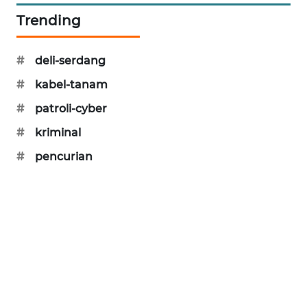
PORTAL
Trending
KONSUMEN
#
deli-serdang
FORWAMKI
#
kabel-tanam
ALPERKLINAS
#
patroli-cyber
#
kriminal
FORJASIDA
#
pencurian
TAMBANG
NEWS
SITUNGIR
NEWS
SIDIKALANG
NEWS