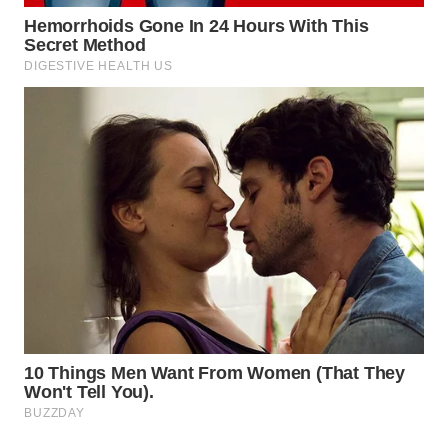
WN
BOGOR
WN
DEPOK
WN
TAPANULI
UTARA
WN
SAMOSIR
WN
PADANG
LAWAS