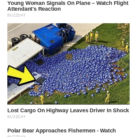
WN
SUMEDANG
WN
CIANJUR
WN
KEPULAUAN
SERIBU
WN
TANGERANG
WN
BINJAI
WN
CIREBON