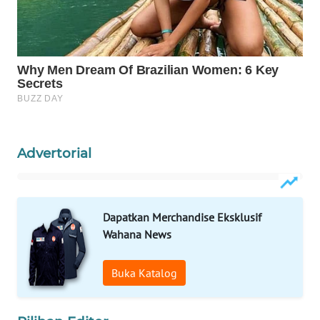
Wahana
Media
Group
WAHANA
NEWS
WAHANA
TANI
Advertorial
WAHANA
ADVOKAT
Dapatkan Merchandise Eksklusif
Wahana News
WAHANA
INFRASTRUKTUR
Buka Katalog
WAHANA
KONSUMEN