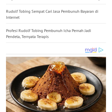
WN
Rudolf Tobing Sempat Cari Jasa Pembunuh Bayaran di
NUSANTARA
Internet
WN
JOGJA
Profesi Rudolf Tobing Pembunuh Icha Pernah Jadi
Pendeta, Ternyata Terapis
WN
JATIM
WN
BALI
WN
KALBAR
WN
KALTENG