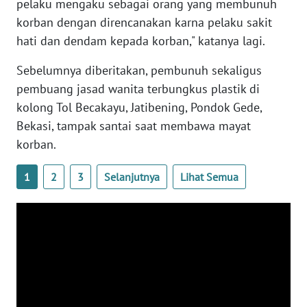
pelaku mengaku sebagai orang yang membunuh
WN
korban dengan direncanakan karna pelaku sakit
BANTEN
hati dan dendam kepada korban," katanya lagi.
WN
Sebelumnya diberitakan, pembunuh sekaligus
NTT
pembuang jasad wanita terbungkus plastik di
kolong Tol Becakayu, Jatibening, Pondok Gede,
WN
Bekasi, tampak santai saat membawa mayat
KEPRI
korban.
WN
1
2
3
Selanjutnya
Lihat Semua
PAPUA
WN
PAPUA
BARAT
WN
RIAU