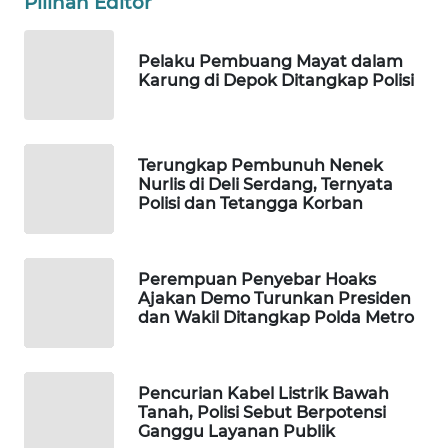
Pilihan Editor
WAHANA
LISTRIK
Pelaku Pembuang Mayat dalam
Karung di Depok Ditangkap Polisi
WAHANA
TRAVEL
Terungkap Pembunuh Nenek
WAHANA
Nurlis di Deli Serdang, Ternyata
TV
Polisi dan Tetangga Korban
WAHANANEWS
ID
Perempuan Penyebar Hoaks
Ajakan Demo Turunkan Presiden
dan Wakil Ditangkap Polda Metro
WAHANANEWS
CO ID
Pencurian Kabel Listrik Bawah
WAHANANEWS
Tanah, Polisi Sebut Berpotensi
NET
Ganggu Layanan Publik