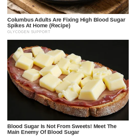
WN
KALTARA
WN
KALSEL
WN
KALTIM
WN
SULSEL
WN
GORONTALO
WN
SULUT