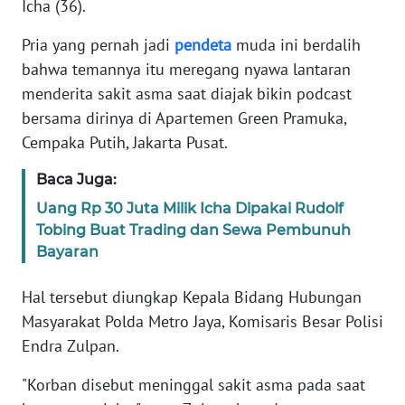
Icha (36).
Informasi
Pria yang pernah jadi
pendeta
muda ini berdalih
INDEKS
BERITA
bahwa temannya itu meregang nyawa lantaran
menderita sakit asma saat diajak bikin podcast
KONTAK
bersama dirinya di Apartemen Green Pramuka,
KAMI
Cempaka Putih, Jakarta Pusat.
Baca Juga:
INFO
IKLAN
Uang Rp 30 Juta Milik Icha Dipakai Rudolf
Tobing Buat Trading dan Sewa Pembunuh
TENTANG
Bayaran
KAMI
Hal tersebut diungkap Kepala Bidang Hubungan
PEDOMAN
Masyarakat Polda Metro Jaya, Komisaris Besar Polisi
MEDIA
Endra Zulpan.
SIBER
"Korban disebut meninggal sakit asma pada saat
REDAKSI