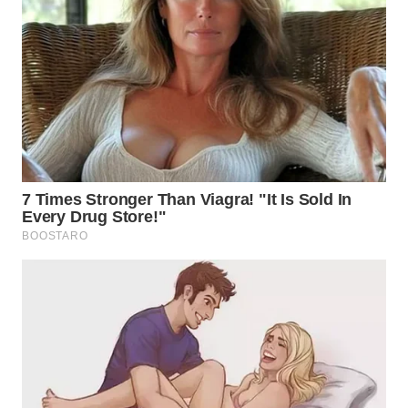
WN
TAPANULI
SELATAN
WN
TANJUNG
LESUNG
WN
KARO
WN
SIMALUNGUN
WN
LABUHANBATU
WN