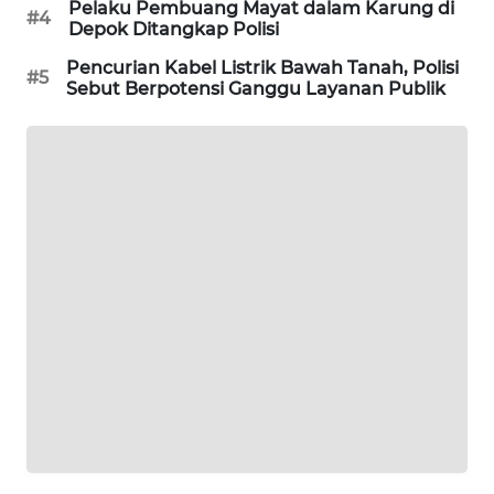
Pelaku Pembuang Mayat dalam Karung di
#4
Depok Ditangkap Polisi
MAWAKA
ID
Pencurian Kabel Listrik Bawah Tanah, Polisi
#5
Sebut Berpotensi Ganggu Layanan Publik
MARTABAT
NET
PLN
WATCH
MKLI
LPKKI
LKKI
KOPEKLIN