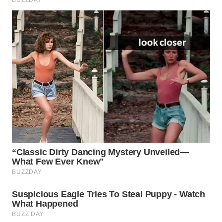
WN
INDRAMAYU
WN
KUNINGAN
WN
MAJALENGKA
WN
SUBANG
WN
SUKABUMI
WN
PURWAKARTA