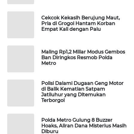
WAHANA
SPORT
Cekcok Kekasih Berujung Maut,
Pria di Grogol Hantam Korban
Empat Kali dengan Palu
WAHANA
UMKM
WAHANA
Maling Rp1,2 Miliar Modus Gembos
Ban Diringkos Resmob Polda
SELEB
Metro
WAHANA
PERSONA
Polisi Dalami Dugaan Geng Motor
di Balik Kematian Satpam
Jatiluhur yang Ditemukan
WAHANA
Terborgol
OTOMOTIF
WAHANA
Polda Metro Gulung 8 Buzzer
HEALTH
Hoaks, Aliran Dana Misterius Masih
Diburu