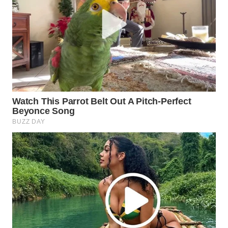
WN
NATUNA
WN
BINTAN
WN
MANDALIKA
WN
LIKUPANG
WN
LABUANBAJO
WN
BORNEO