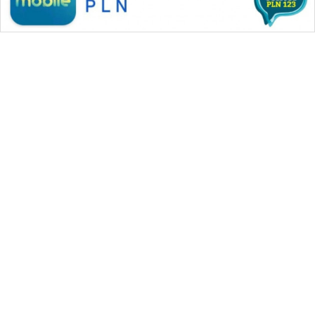
WAHANA MEDIA GROUP
|
|
|
WAHANA NEWS co
WAHANA TANI
WAHANA ADVOKAT
|
|
WAHANA INFRASTRUKTUR
WAHANA KONSUMEN
|
|
|
WAHANA LISTRIK
WAHANA TRAVEL
WAHANA TV
|
|
|
WAHANANEWS id
WAHANANEWS CO ID
WAHANANEWS NET
|
|
|
WAHANA SPORT ID
Wahana UMKM
Wahana Seleb
|
|
|
Wahana Persona
Wahana Otomotif
Wahana Health