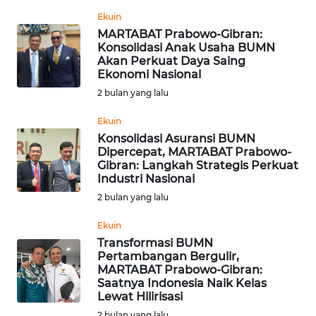
Ekuin
WN
MARTABAT Prabowo-Gibran:
SERAMBI
Konsolidasi Anak Usaha BUMN
Akan Perkuat Daya Saing
Ekonomi Nasional
WN
JAMBI
2 bulan yang lalu
Ekuin
WN
Konsolidasi Asuransi BUMN
SULTRA
Dipercepat, MARTABAT Prabowo-
Gibran: Langkah Strategis Perkuat
Industri Nasional
WN
NTB
2 bulan yang lalu
Ekuin
WN
Transformasi BUMN
SULTENG
Pertambangan Bergulir,
MARTABAT Prabowo-Gibran:
Saatnya Indonesia Naik Kelas
WN
Lewat Hilirisasi
SULBAR
2 bulan yang lalu