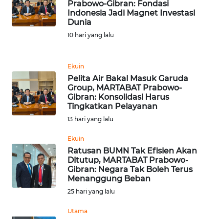
Informasi
Prabowo-Gibran: Fondasi
Indonesia Jadi Magnet Investasi
Dunia
INDEKS
BERITA
10 hari yang lalu
KONTAK
Ekuin
KAMI
Pelita Air Bakal Masuk Garuda
Group, MARTABAT Prabowo-
Gibran: Konsolidasi Harus
INFO
Tingkatkan Pelayanan
IKLAN
13 hari yang lalu
TENTANG
Ekuin
KAMI
Ratusan BUMN Tak Efisien Akan
Ditutup, MARTABAT Prabowo-
Gibran: Negara Tak Boleh Terus
PEDOMAN
Menanggung Beban
MEDIA
SIBER
25 hari yang lalu
Utama
REDAKSI