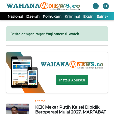
Nasional
Daerah
Polhukam
Kriminal
Ekuin
Sains-Te
WAHANA
Tutup
TV
Berita dengan tagar
#aglomerasi-watch
NASIONAL
DAERAH
POLHUKAM
Install Aplikasi
KRIMINAL
Utama
EKUIN
KEK Mekar Putih Kalsel Dibidik
Beroperasi Mulai 2027, MARTABAT