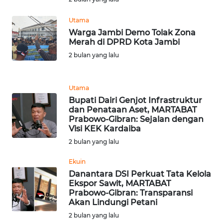
WN
Utama
BABEL
Warga Jambi Demo Tolak Zona
Merah di DPRD Kota Jambi
WN
2 bulan yang lalu
SUMBAR
WN
Utama
SUMSEL
Bupati Dairi Genjot Infrastruktur
dan Penataan Aset, MARTABAT
Prabowo-Gibran: Sejalan dengan
WN
Visi KEK Kardaiba
BENGKULU
2 bulan yang lalu
WN
Ekuin
LAMPUNG
Danantara DSI Perkuat Tata Kelola
Ekspor Sawit, MARTABAT
Prabowo-Gibran: Transparansi
WN
Akan Lindungi Petani
JATENG
2 bulan yang lalu