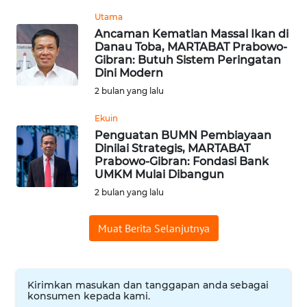
WN
Utama
NUSANTARA
Ancaman Kematian Massal Ikan di
Danau Toba, MARTABAT Prabowo-
Gibran: Butuh Sistem Peringatan
WN
Dini Modern
JOGJA
2 bulan yang lalu
WN
Ekuin
JATIM
Penguatan BUMN Pembiayaan
Dinilai Strategis, MARTABAT
Prabowo-Gibran: Fondasi Bank
WN
UMKM Mulai Dibangun
BALI
2 bulan yang lalu
WN
Muat Berita Selanjutnya
KALBAR
WN
Kirimkan masukan dan tanggapan anda sebagai
KALTENG
konsumen kepada kami.