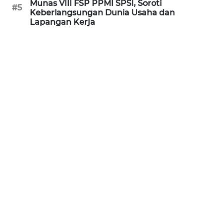
Munas VIII FSP PPMI SPSI, Soroti
#5
WN
Keberlangsungan Dunia Usaha dan
MALUKU
Lapangan Kerja
WN
MALUT
WN
DAIRI
WN
DANAU
TOBA
WN
NIAS
WN
LANGKAT