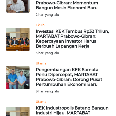
SAINS-TEKNO
Prabowo-Gibran: Momentum
Bangun Mesin Ekonomi Baru
2 hari yang lalu
KESEHATAN
Ekuin
Investasi KEK Tembus Rp32 Triliun,
INTERNASIONAL
MARTABAT Prabowo-Gibran:
Kepercayaan Investor Harus
SERBA-SERBI
Berbuah Lapangan Kerja
3 hari yang lalu
PENDIDIKAN
Utama
Pengembangan KEK Samota
Perlu Dipercepat, MARTABAT
OLAHRAGA
Prabowo-Gibran: Dorong Pusat
Pertumbuhan Ekonomi Baru
OPINI
9 hari yang lalu
Utama
EDITORIAL
KEK Industropolis Batang Bangun
Industri Hijau, MARTABAT