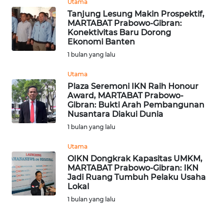
Utama
WN
Tanjung Lesung Makin Prospektif,
BANTEN
MARTABAT Prabowo-Gibran:
Konektivitas Baru Dorong
Ekonomi Banten
WN
NTT
1 bulan yang lalu
Utama
WN
Plaza Seremoni IKN Raih Honour
KEPRI
Award, MARTABAT Prabowo-
Gibran: Bukti Arah Pembangunan
Nusantara Diakui Dunia
WN
PAPUA
1 bulan yang lalu
Utama
WN
OIKN Dongkrak Kapasitas UMKM,
PAPUA
MARTABAT Prabowo-Gibran: IKN
BARAT
Jadi Ruang Tumbuh Pelaku Usaha
Lokal
WN
1 bulan yang lalu
RIAU