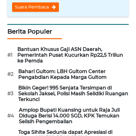
WN
Suara Pembaca
KALTARA
WN
Berita Populer
KALSEL
Bantuan Khusus Gaji ASN Daerah,
WN
#1
Pemerintah Pusat Kucurkan Rp22,5 Triliun
KALTIM
ke Pemda
Bahari Gultom: LBH Gultom Center
WN
#2
Pengabdian Kepada Marga Gultom
SULSEL
Bikin Geger! 995 Senjata Tersimpan di
#3
Sekolah Jaksel, Polisi Masih Selidiki Ruangan
WN
Terkunci
GORONTALO
Amplop Bupati Kuansing untuk Raja Juli
#4
Diduga Berisi 14.000 SGD, KPK Temukan
WN
Selisih Pengembalian
SULUT
Toga Sihite Sedunia dapat Apresiasi di