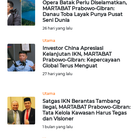
Opera Batak Perlu Diselamatkan,
MARTABAT Prabowo-Gibran:
Danau Toba Layak Punya Pusat
KARIR
Seni Dunia
26 hari yang lalu
DISCLAIMER
Utama
Wahana
Investor China Apresiasi
News
Kelanjutan IKN, MARTABAT
Regional
Prabowo-Gibran: Kepercayaan
Global Terus Menguat
27 hari yang lalu
WN
SUMUT
Utama
WN
Satgas IKN Berantas Tambang
JAKARTA
Ilegal, MARTABAT Prabowo-Gibran:
Tata Kelola Kawasan Harus Tegas
dan Visioner
WN
JABAR
1 bulan yang lalu