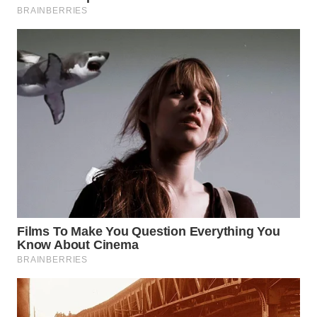
Wahana
Media
Group
WAHANA
NEWS
WAHANA
TANI
WAHANA
ADVOKAT
WAHANA
INFRASTRUKTUR
WAHANA
KONSUMEN