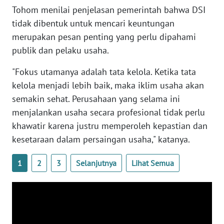
Tohom menilai penjelasan pemerintah bahwa DSI
WN
tidak dibentuk untuk mencari keuntungan
SERAMBI
merupakan pesan penting yang perlu dipahami
publik dan pelaku usaha.
WN
JAMBI
"Fokus utamanya adalah tata kelola. Ketika tata
kelola menjadi lebih baik, maka iklim usaha akan
WN
semakin sehat. Perusahaan yang selama ini
SULTRA
menjalankan usaha secara profesional tidak perlu
khawatir karena justru memperoleh kepastian dan
WN
NTB
kesetaraan dalam persaingan usaha," katanya.
1
2
3
Selanjutnya
Lihat Semua
WN
SULTENG
WN
SULBAR