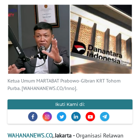
SAINS-TEKNO
KESEHATAN
INTERNASIONAL
SERBA-SERBI
PENDIDIKAN
Ketua Umum MARTABAT Prabowo-Gibran KRT Tohom
Purba. [WAHANANEWS.CO/Inno].
OLAHRAGA
Ikuti Kami di:
OPINI
EDITORIAL
WAHANANEWS.CO
, Jakarta -
Organisasi Relawan