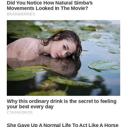
WN
NATUNA
WN
BINTAN
WN
MANDALIKA
WN
LIKUPANG
WN
LABUANBAJO
WN
BORNEO