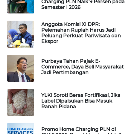
Charging PLN Naik 9 Persen pada
Semester I 2026
MAWAKA
ID
Anggota Komisi XI DPR:
Pelemahan Rupiah Harus Jadi
MARTABAT
Peluang Perkuat Pariwisata dan
NET
Ekspor
PLN
WATCH
Purbaya Tahan Pajak E-
Commerce, Daya Beli Masyarakat
Jadi Pertimbangan
MKLI
LPKKI
YLKI Soroti Beras Fortifikasi, Jika
Label Dipalsukan Bisa Masuk
Ranah Pidana
LKKI
KOPEKLIN
Promo Home Charging PLN di