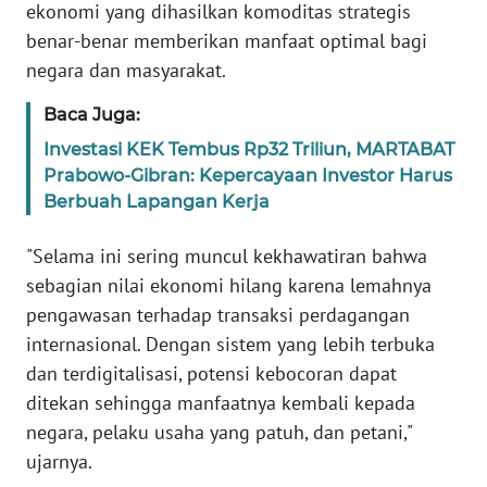
ekonomi yang dihasilkan komoditas strategis
WN
benar-benar memberikan manfaat optimal bagi
BANTEN
negara dan masyarakat.
WN
Baca Juga:
NTT
Investasi KEK Tembus Rp32 Triliun, MARTABAT
Prabowo-Gibran: Kepercayaan Investor Harus
WN
KEPRI
Berbuah Lapangan Kerja
"Selama ini sering muncul kekhawatiran bahwa
WN
PAPUA
sebagian nilai ekonomi hilang karena lemahnya
pengawasan terhadap transaksi perdagangan
WN
internasional. Dengan sistem yang lebih terbuka
PAPUA
dan terdigitalisasi, potensi kebocoran dapat
BARAT
ditekan sehingga manfaatnya kembali kepada
negara, pelaku usaha yang patuh, dan petani,"
WN
ujarnya.
RIAU