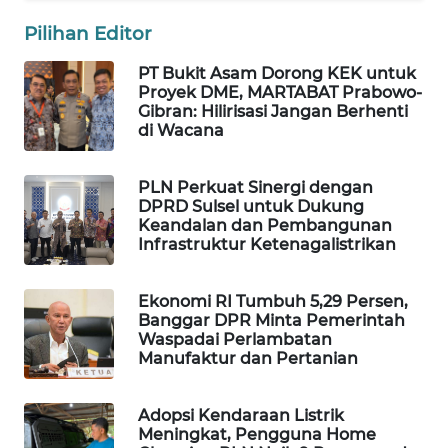
WAHANA
Pilihan Editor
DESA
WISATA
PT Bukit Asam Dorong KEK untuk
Proyek DME, MARTABAT Prabowo-
Gibran: Hilirisasi Jangan Berhenti
LAPAK
di Wacana
WAHANA
PLN Perkuat Sinergi dengan
Wahana
DPRD Sulsel untuk Dukung
Network
Keandalan dan Pembangunan
Infrastruktur Ketenagalistrikan
KONSUMEN
LISTRIK
Ekonomi RI Tumbuh 5,29 Persen,
Banggar DPR Minta Pemerintah
MASYARAKAT
Waspadai Perlambatan
KELISTRIKAN
Manufaktur dan Pertanian
WALINKI
Adopsi Kendaraan Listrik
ID
Meningkat, Pengguna Home