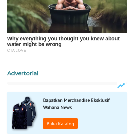
WAHANA
SPORT
WAHANA
UMKM
WAHANA
SELEB
Advertorial
WAHANA
PERSONA
WAHANA
Dapatkan Merchandise Eksklusif
OTOMOTIF
Wahana News
WAHANA
Buka Katalog
HEALTH