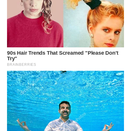
WN
TAPANULI
SELATAN
WN
TANJUNG
LESUNG
WN
KARO
WN
SIMALUNGUN
WN
LABUHANBATU
WN