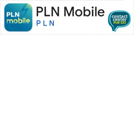
WAHANA MEDIA GROUP
|
|
|
WAHANA NEWS co
WAHANA TANI
WAHANA ADVOKAT
|
|
WAHANA INFRASTRUKTUR
WAHANA KONSUMEN
|
|
|
WAHANA LISTRIK
WAHANA TRAVEL
WAHANA TV
|
|
|
WAHANANEWS id
WAHANANEWS CO ID
WAHANANEWS NET