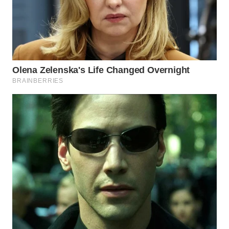
WN
INDRAMAYU
WN
KUNINGAN
WN
MAJALENGKA
WN
SUBANG
WN
SUKABUMI
WN
PURWAKARTA