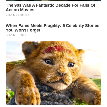
WN
PRIANGAN
TIMUR
WN
SEMARANG
WN
SOLO
WN
BOROBUDUR
WN
MADURA
WN
SURABAYA