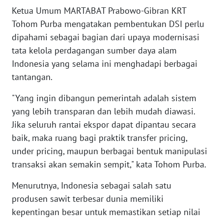
Ketua Umum MARTABAT Prabowo-Gibran KRT
Tohom Purba mengatakan pembentukan DSI perlu
KARIR
dipahami sebagai bagian dari upaya modernisasi
DISCLAIMER
tata kelola perdagangan sumber daya alam
Indonesia yang selama ini menghadapi berbagai
Wahana
tantangan.
News
Regional
"Yang ingin dibangun pemerintah adalah sistem
yang lebih transparan dan lebih mudah diawasi.
WN
Jika seluruh rantai ekspor dapat dipantau secara
SUMUT
baik, maka ruang bagi praktik transfer pricing,
under pricing, maupun berbagai bentuk manipulasi
WN
transaksi akan semakin sempit," kata Tohom Purba.
JAKARTA
Menurutnya, Indonesia sebagai salah satu
WN
produsen sawit terbesar dunia memiliki
JABAR
kepentingan besar untuk memastikan setiap nilai