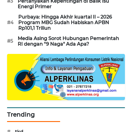
#3
Pertanyakan Kepentingan di Balik Isu
Energi Primer
SIBARAGAS
NEWS
Purbaya: Hingga Akhir kuartal II – 2026
#4
Program MBG Sudah Habiskan APBN
Rp101,1 Triliun
METRO
SIANTAR
Media Asing Sorot Hubungan Pemerintah
#5
NEWS
RI dengan "9 Naga" Ada Apa?
METRO
MEDAN
NEWS
METRO
JAKARTA
NEWS
Trending
KRT
NEWS
#
tkd