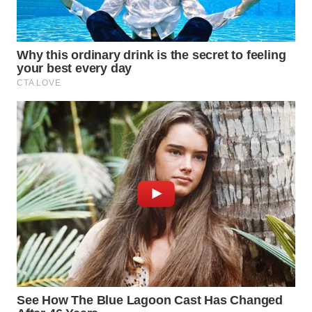
TAPANULI
TENGAH
WN DELI
SERDANG
WN
TEBING
TINGGI
WN
PAKPAK
WN
KARAWANG
WN
BEKASI