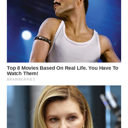
WN
SUMEDANG
WN
CIANJUR
WN
KEPULAUAN
SERIBU
WN
TANGERANG
WN
BINJAI
WN
CIREBON