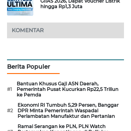
GIIAS 2026, Dapat Voucher Listrik
PORTAL
hingga Rp1,3 Juta
KONSUMEN
FORWAMKI
KOMENTAR
ALPERKLINAS
FORJASIDA
Berita Populer
TAMBANG
NEWS
Bantuan Khusus Gaji ASN Daerah,
#1
Pemerintah Pusat Kucurkan Rp22,5 Triliun
ke Pemda
SITUNGIR
NEWS
Ekonomi RI Tumbuh 5,29 Persen, Banggar
#2
DPR Minta Pemerintah Waspadai
Perlambatan Manufaktur dan Pertanian
SIDIKALANG
NEWS
Ramai Serangan ke PLN, PLN Watch