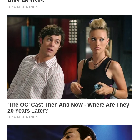
WN
BOGOR
WN
DEPOK
WN
TAPANULI
UTARA
WN
SAMOSIR
WN
PADANG
LAWAS