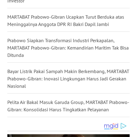
Investor
WN
KALTARA
MARTABAT Prabowo-Gibran Ucapkan Turut Berduka atas
Meninggalnya Anggota DPR RI Bakri Dapil Jambi
WN
KALSEL
Prabowo Siapkan Transformasi Industri Perkapalan,
MARTABAT Prabowo-Gibran: Kemandirian Maritim Tak Bisa
WN
Ditunda
KALTIM
Bayar Listrik Pakai Sampah Makin Berkembang, MARTABAT
WN
Prabowo-Gibran: Inovasi Lingkungan Harus Jadi Gerakan
SULSEL
Nasional
WN
Pelita Air Bakal Masuk Garuda Group, MARTABAT Prabowo-
GORONTALO
Gibran: Konsolidasi Harus Tingkatkan Pelayanan
WN
SULUT