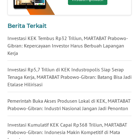
WN
NUSANTARA
Berita Terkait
WN
JOGJA
Investasi KEK Tembus Rp32 Triliun, MARTABAT Prabowo-
Gibran: Kepercayaan Investor Harus Berbuah Lapangan
Kerja
WN
JATIM
Investasi Rp5,7 Triliun di KEK Industropolis Siap Serap
WN
Tenaga Kerja, MARTABAT Prabowo-Gibran: Batang Bisa Jadi
BALI
Etalase Hilirisasi
WN
Pemerintah Buka Akses Produsen Lokal di KEK, MARTABAT
KALBAR
Prabowo-Gibran: Industri Nasional Jangan Jadi Penonton
WN
Investasi Kumulatif KEK Capai Rp368 Triliun, MARTABAT
KALTENG
Prabowo-Gibran: Indonesia Makin Kompetitif di Mata