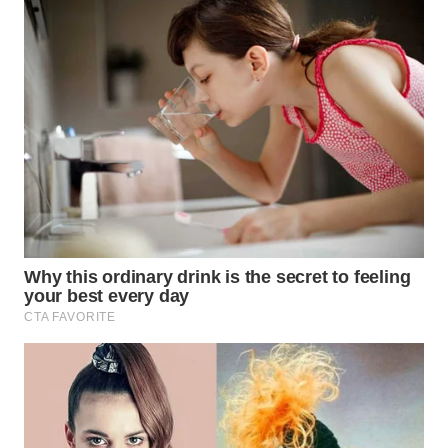
WN
MALUKU
WN
MALUT
WN
DAIRI
WN
DANAU
TOBA
WN
NIAS
WN
LANGKAT