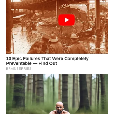
WAHANA
LISTRIK
WAHANA
TRAVEL
WAHANA
TV
WAHANANEWS
ID
WAHANANEWS
CO ID
WAHANANEWS
NET