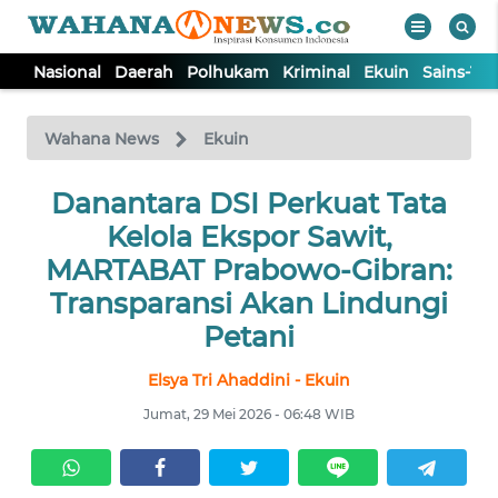
Nasional
Daerah
Polhukam
Kriminal
Ekuin
Sains-Te
WAHANA
Tutup
TV
Wahana News
Ekuin
NASIONAL
Danantara DSI Perkuat Tata
Kelola Ekspor Sawit,
DAERAH
MARTABAT Prabowo-Gibran:
Transparansi Akan Lindungi
POLHUKAM
Petani
Elsya Tri Ahaddini - Ekuin
KRIMINAL
Jumat, 29 Mei 2026 - 06:48 WIB
EKUIN