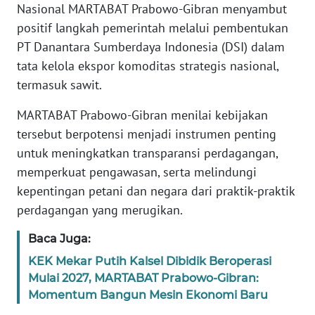
Informasi
Nasional MARTABAT Prabowo-Gibran menyambut
positif langkah pemerintah melalui pembentukan
INDEKS
PT Danantara Sumberdaya Indonesia (DSI) dalam
BERITA
tata kelola ekspor komoditas strategis nasional,
termasuk sawit.
KONTAK
KAMI
MARTABAT Prabowo-Gibran menilai kebijakan
tersebut berpotensi menjadi instrumen penting
INFO
untuk meningkatkan transparansi perdagangan,
IKLAN
memperkuat pengawasan, serta melindungi
kepentingan petani dan negara dari praktik-praktik
TENTANG
KAMI
perdagangan yang merugikan.
Baca Juga:
PEDOMAN
MEDIA
KEK Mekar Putih Kalsel Dibidik Beroperasi
SIBER
Mulai 2027, MARTABAT Prabowo-Gibran:
Momentum Bangun Mesin Ekonomi Baru
REDAKSI